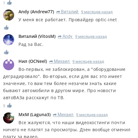
1
Andy
(
Andrew77
)
Виталий
9 месяцев назад
R
У меня все работает. Провайдер optic-inet
Виталий
(
VitosM
)
Andy
9 месяцев назад
R
Рад за Вас.
Нил
(
OCNeel
)
Михаил
9 месяцев назад
R
Во-первых, не заблокирован, а "оборудование
деградировало". Во-вторых, если для вас это имеет
значение, то вам тем более незачем знать какие
бывают автомобили в другом мире. Про новости
автоВАЗа расскажут по ТВ.
5
MxM
(
Laguna3
)
Михаил
9 месяцев назад
R
Все жалуются, что наши видеохостинги почти
ничего не платят за просмотры. Дзен вообще отменил
плату за видео.