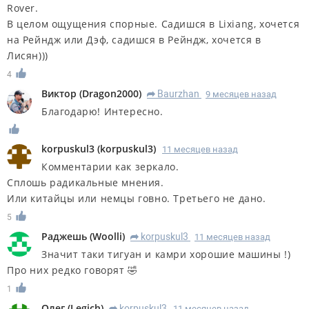
Rover.
В целом ощущения спорные. Садишся в Lixiang, хочется
на Рейндж или Дэф, садишся в Рейндж, хочется в
Лисян)))
4
Виктор
(
Dragon2000
)
Baurzhan
9 месяцев назад
R
Благодарю! Интересно.
korpuskul3
(
korpuskul3
)
11 месяцев назад
Комментарии как зеркало.
Сплошь радикальные мнения.
Или китайцы или немцы говно. Третьего не дано.
5
Раджешь
(
Woolli
)
korpuskul3
11 месяцев назад
R
Значит таки тигуан и камри хорошие машины !)
Про них редко говорят 🤣
1
Олег
(
Legich
)
korpuskul3
11 месяцев назад