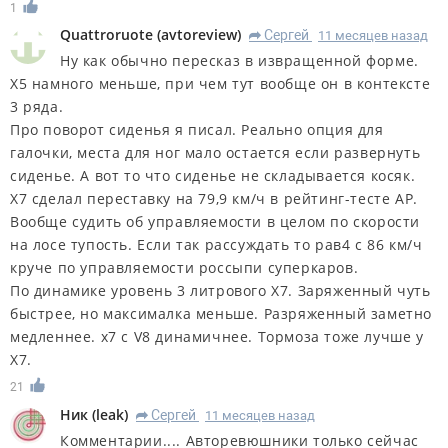
1
Quattroruote
(
avtoreview
)
Сергей
11 месяцев назад
R
Ну как обычно пересказ в извращенной форме.
Х5 намного меньше, при чем тут вообще он в контексте
3 ряда.
Про поворот сиденья я писал. Реально опция для
галочки, места для ног мало остается если развернуть
сиденье. А вот то что сиденье не складывается косяк.
Х7 сделал переставку на 79,9 км/ч в рейтинг-тесте АР.
Вообще судить об управляемости в целом по скорости
на лосе тупость. Если так рассуждать то рав4 с 86 км/ч
круче по управляемости россыпи суперкаров.
По динамике уровень 3 литрового Х7. Заряженный чуть
быстрее, но максималка меньше. Разряженный заметно
медленнее. x7 с V8 динамичнее. Тормоза тоже лучше у
Х7.
21
Ник
(
leak
)
Сергей
11 месяцев назад
R
Комментарии.... Авторевюшники только сейчас