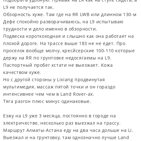
L9 не получается так.
Обзорность хуже. Там где на RR LWB или длинном 130-м
Дефе спокойно разворачиваюсь, на L9 испытываю
трудности и дело именно в обзорности.
Подвеска короткоходная и слышно как она работает на
плохой дороге. На трассе выше 183 не не едет. Про
проселок вообще молчу, кресйсерские 100-110 которые
держу на RR по грунтовке недосягаемы на L9.
Паспортный пробег кстати не выезжает. Кожа
качеством хуже.
Но с другой стороны у Lixiang продвинутая
мультимедия, массаж пятой точки и он гораздо
интенсивнее чем чем в Land Rover-ах.
Тяга разгон плюс минус одинаковые.
Езжу на L9 уже 3 месяца, постоянно в городе на
электричестве, несколько раз выезжал на трассу.
Маршрут Алматы-Астана еду на два часа дольше на Li.
Выезжал и на грунтовку, там однозначно лучше Land