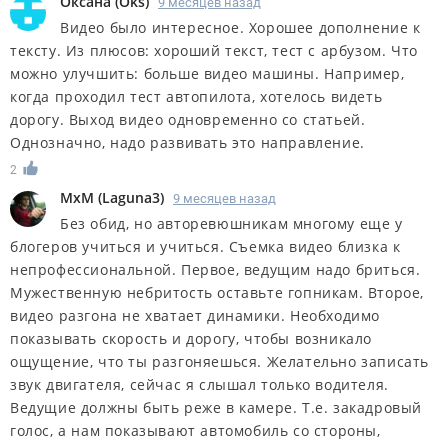
Оксана
(
Oks
)
9 месяцев назад
Видео было интересное. Хорошее дополнение к
тексту. Из плюсов: хороший текст, тест с арбузом. Что
можно улучшить: больше видео машины. Например,
когда проходил тест автопилота, хотелось видеть
дорогу. Выход видео одновременно со статьей.
Однозначно, надо развивать это направление.
2
MxM
(
Laguna3
)
9 месяцев назад
Без обид, но авторевюшникам многому еще у
блогеров учиться и учиться. Съемка видео близка к
непрофессиональной. Первое, ведущим надо бриться.
Мужественную небритость оставьте гопникам. Второе,
видео разгона не хватает динамики. Необходимо
показывать скорость и дорогу, чтобы возникало
ощущение, что ты разгоняешься. Желательно записать
звук двигателя, сейчас я слышал только водителя.
Ведущие должны быть реже в камере. Т.е. закадровый
голос, а нам показывают автомобиль со стороны,