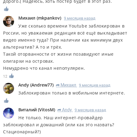
дорого.( Надеюсь, хоть постер будет в этот раз.
Михаил
(
mkpankov
)
9 месяцев назад
Уже сколько времени Youtube заблокирован в
России, но уважаемая редакция всё ещё выкладывает
видео именно туда? При наличии как минимум двух
альтернатив? А то и трёх.
Такой оторванности от жизни позавидуют иные
олигархи на островах.
Немудрено что канал непопулярен.
12
Andy
(
Andrew77
)
Михаил
9 месяцев назад
R
Заблокирован только в мобильном интернете.
Виталий
(
VitosM
)
Andy
9 месяцев назад
R
Не только. Наш интернет-провайдер
заблокировал и домашний (или как это назвать?
Стационарный?)