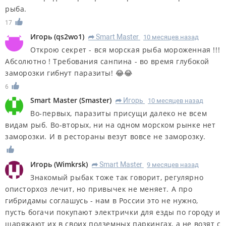
рыба.
17
Игорь
(
qs2wo1
)
Smart Master
10 месяцев назад
R
Открою секрет - вся морская рыба мороженная !!!
Абсолютно ! Требования санпина - во время глубокой
заморозки гибнут паразиты! 😂😂
6
Smart Master
(
Smaster
)
Игорь
10 месяцев назад
R
Во-первых, паразиты присущи далеко не всем
видам рыб. Во-вторых, ни на одном морском рынке нет
заморозки. И в рестораны везут вовсе не заморозку.
Игорь
(
Wimkrsk
)
Smart Master
9 месяцев назад
R
Знакомый рыбак тоже так говорит, регулярно
описторхоз лечит, но привычек не меняет. А про
гибридамы соглашусь - нам в России это не нужно,
пусть богачи покупают электрички для езды по городу и
щаряжают их в своих подземных паркингах, а не возят с