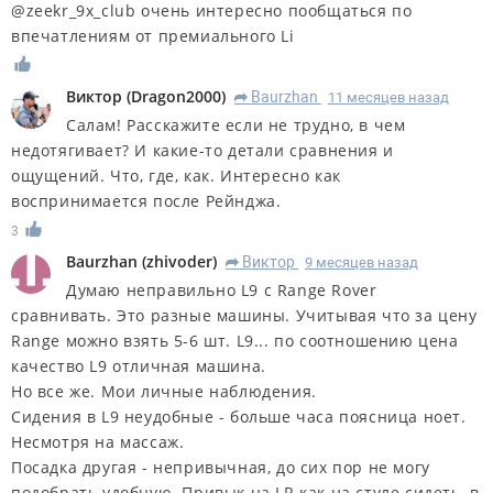
@zeekr_9x_club очень интересно пообщаться по
впечатлениям от премиального Li
Виктор
(
Dragon2000
)
Baurzhan
11 месяцев назад
R
Салам! Расскажите если не трудно, в чем
недотягивает? И какие-то детали сравнения и
ощущений. Что, где, как. Интересно как
воспринимается после Рейнджа.
3
Baurzhan
(
zhivoder
)
Виктор
9 месяцев назад
R
Думаю неправильно L9 c Range Rover
сравнивать. Это разные машины. Учитывая что за цену
Range можно взять 5-6 шт. L9... по соотношению цена
качество L9 отличная машина.
Но все же. Мои личные наблюдения.
Сидения в L9 неудобные - больше часа поясница ноет.
Несмотря на массаж.
Посадка другая - непривычная, до сих пор не могу
подобрать удобную. Привык на LR как на стуле сидеть, в