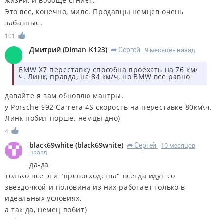
жизни, и вообще сгниет.
Это все, конечно, мило. Продавцы немцев очень
забавные.
101
Дмитрий
(
DIman_K123
)
Сергей
9 месяцев назад
R
BMW X7 переставку способна проехать на 76 км/
ч. Линк, правда, на 84 км/ч, но BMW все равно
давайте я вам обновлю мантры.
у Porsche 992 Carrera 4S скорость на переставке 80км\ч.
Линк побил порше. немцы дно)
4
black69white
(
black69white
)
Сергей
10 месяцев
R
назад
да-да
только все эти "превосходства" всегда идут со
звездочкой и половина из них работает только в
идеальных условиях.
а так да, немец побит)