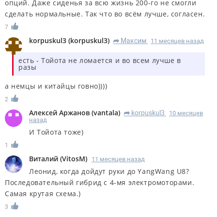
опций. Даже сиденья за всю жизнь 200-го не смогли
сделать нормальные. Так что во всём лучше, согласен.
7
korpuskul3
(
korpuskul3
)
Максим
11 месяцев назад
R
есть - Тойота не ломается и во всем лучше в
разы
а немцы и китайцы говно))))
2
Алексей Аржанов
(
vantala
)
korpuskul3
10 месяцев
R
назад
И Тойота тоже)
1
Виталий
(
VitosM
)
11 месяцев назад
Леонид, когда дойдут руки до YangWang U8?
Последовательный гибрид с 4-мя электромоторами.
Самая крутая схема.)
3