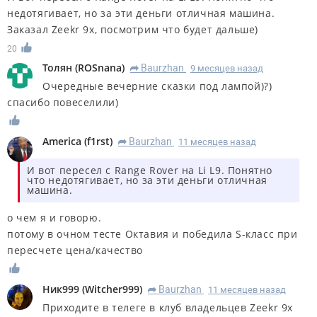
недотягивает, но за эти деньги отличная машина.
Заказал Zeekr 9x, посмотрим что будет дальше)
20
Толян
(
ROSnana
)
Baurzhan
9 месяцев назад
R
Очередные вечерние сказки под лампой)?)
спасибо повеселили)
America
(
f1rst
)
Baurzhan
11 месяцев назад
R
И вот пересел с Range Rover на Li L9. Понятно
что недотягивает, но за эти деньги отличная
машина.
о чем я и говорю.
потому в очном тесте Октавия и победила S-класс при
пересчете цена/качество
Ник999
(
Witcher999
)
Baurzhan
11 месяцев назад
R
Приходите в телеге в клуб владельцев Zeekr 9x