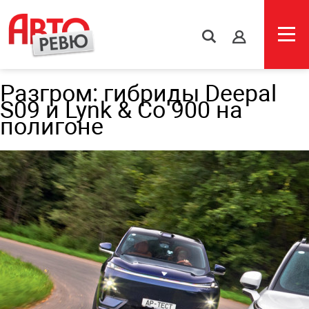
s
Разгром: гибриды Deepal
S09 и Lynk & Co 900 на
полигоне