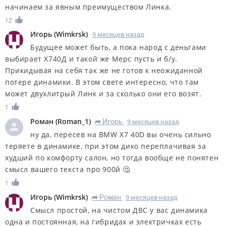
начинаем за явным преимуществом Линка.
12
Игорь
(
Wimkrsk
)
9 месяцев назад
Будущее может быть, а пока народ с деньгами
выбирает Х740Д и такой же Мерс пусть и б/у.
Прикидывая на себя так же не готов к неожиданной
потере динамики. В этом свете интересно, что там
может двухлитрый Линк и за сколько они его возят.
1
Роман
(
Roman_1
)
Игорь
9 месяцев назад
R
ну да, пересев на BMW X7 40D вы очень сильно
теряете в динамике, при этом дико переплачивая за
худший по комфорту салон, но тогда вообще не понятен
смысл вашего текста про 900й 🤔
1
Игорь
(
Wimkrsk
)
Роман
9 месяцев назад
R
Смысл простой, на чистом ДВС у вас динамика
одна и постоянная, на гибридах и электричках есть