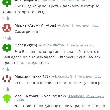
R
Очень даже дано. Третий вариант-некоторые
комментаторы-говно ))
7
МирныйАтом
(
MirAtom
)
Олег
11 месяцев назад
R
Самокритично.
17
Олег
(
Legich
)
МирныйАтом
11 месяцев назад
R
Это Вы напрасно-примерять на себя то, что в
Ваш адрес не высказывалось. Впрочем, если Вам так
нравится-наслаждайтесь
6
Максим
(
maxxx-173
)
korpuskul3
11 месяцев назад
R
есть - Тойота не ломается и во всем лучше в разы
1
Иван Петрович
(
IvanLogutov
)
Максим
11 месяцев
R
назад
Да. В тойоте ни динамики, ни управляемости, ни