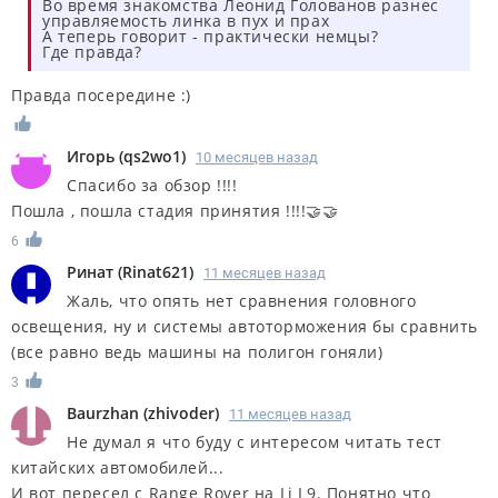
Во время знакомства Леонид Голованов разнес
управляемость линка в пух и прах
А теперь говорит - практически немцы?
Где правда?
Правда посередине :)
Игорь
(
qs2wo1
)
10 месяцев назад
Спасибо за обзор !!!!
Пошла , пошла стадия принятия !!!!🤝🤝
6
Ринат
(
Rinat621
)
11 месяцев назад
Жаль, что опять нет сравнения головного
освещения, ну и системы автоторможения бы сравнить
(все равно ведь машины на полигон гоняли)
3
Baurzhan
(
zhivoder
)
11 месяцев назад
Не думал я что буду с интересом читать тест
китайских автомобилей...
И вот пересел с Range Rover на Li L9. Понятно что