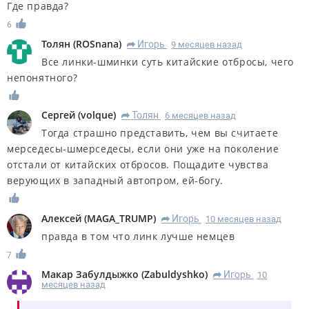
Где правда?
6
Толян
(
ROSnana
)
Игорь
9 месяцев назад
R
Все линки-шминки суть китайские отбросы, чего
непонятного?
Сергей
(
volque
)
Толян
6 месяцев назад
R
Тогда страшно представить, чем вы считаете
мерседесы-шмерседесы, если они уже на поколение
отстали от китайских отбросов. Пощадите чувства
верующих в западный автопром, ей-богу.
Алексей
(
MAGA_TRUMP
)
Игорь
10 месяцев назад
R
правда в том что линк лучше немцев
7
Макар Забулдыжко
(
Zabuldyshko
)
Игорь
10
R
месяцев назад