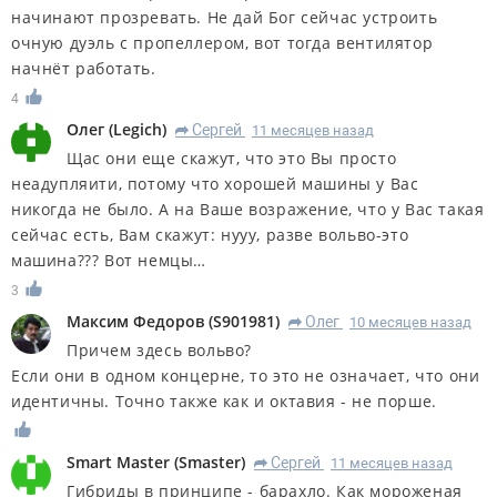
начинают прозревать. Не дай Бог сейчас устроить
очную дуэль с пропеллером, вот тогда вентилятор
начнёт работать.
4
Олег
(
Legich
)
Сергей
11 месяцев назад
R
Щас они еще скажут, что это Вы просто
неадупляити, потому что хорошей машины у Вас
никогда не было. А на Ваше возражение, что у Вас такая
сейчас есть, Вам скажут: нууу, разве вольво-это
машина??? Вот немцы…
3
Максим Федоров
(
S901981
)
Олег
10 месяцев назад
R
Причем здесь вольво?
Если они в одном концерне, то это не означает, что они
идентичны. Точно также как и октавия - не порше.
Smart Master
(
Smaster
)
Сергей
11 месяцев назад
R
Гибриды в принципе - барахло. Как мороженая