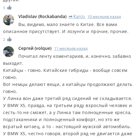
5
Vladislav
(
Rockabanda
)
Karco
10 месяцев назад
R
Вы, видимо, мало знаете о Китае. Все вами
описанное присутствует. И лозунги и прочие, прочие.
2
Сергей
(
volque
)
11 месяцев назад
Почитал ленту коментариев, и, конечно, забавно
выходит.
Китайцы - говно. Китайские гибриды - вообще совсем
говно.
Вот немцы делают вещи, а китайцы продолжают делать
говно.
У Линка вон даже третий ряд сидений не складывается.
У BMW X5, правда, на третьем ряду взрослый человек и
сесть-то не сможет, а у Линка там полноценные кресла,
подстаканники и полноценный комфорт, но это же
всратый китаец, а то - настоящий мужской автомобиль.
У BMW X5, честно говоря, второй ряд не двигается даже