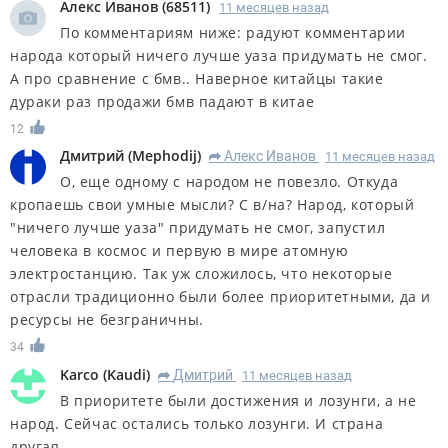
Алекс Иванов
(
68511
)
11 месяцев назад
По комментариям ниже: радуют комментарии
народа который ничего лучше уаза придумать не смог.
А про сравнение с бмв.. Наверное китайцы такие
дураки раз продажи бмв падают в китае
12
Дмитрий
(
Mephodij
)
Алекс Иванов
11 месяцев назад
R
О, еще одному с народом не повезло. Откуда
кропаешь свои умные мысли? С в/на? Народ, который
"ничего лучше уаза" придумать не смог, запустил
человека в космос и первую в мире атомную
электростанцию. Так уж сложилось, что некоторые
отрасли традиционно были более приоритетными, да и
ресурсы не безграничны.
34
Karco
(
Kaudi
)
Дмитрий
11 месяцев назад
R
В приоритете были достижения и лозунги, а не
народ. Сейчас остались только лозунги. И страна
другая.