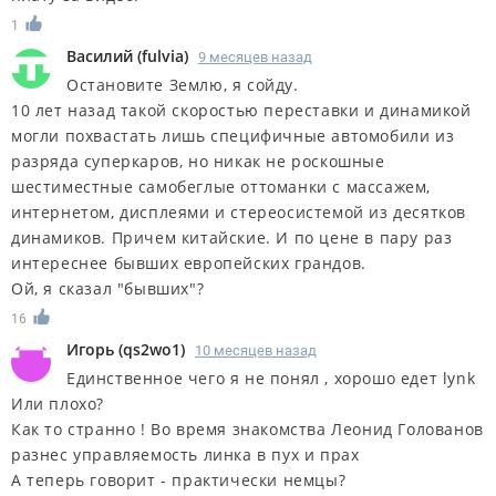
1
Василий
(
fulvia
)
9 месяцев назад
Остановите Землю, я сойду.
10 лет назад такой скоростью переставки и динамикой
могли похвастать лишь специфичные автомобили из
разряда суперкаров, но никак не роскошные
шестиместные самобеглые оттоманки с массажем,
интернетом, дисплеями и стереосистемой из десятков
динамиков. Причем китайские. И по цене в пару раз
интереснее бывших европейских грандов.
Ой, я сказал "бывших"?
16
Игорь
(
qs2wo1
)
10 месяцев назад
Единственное чего я не понял , хорошо едет lynk
Или плохо?
Как то странно ! Во время знакомства Леонид Голованов
разнес управляемость линка в пух и прах
А теперь говорит - практически немцы?