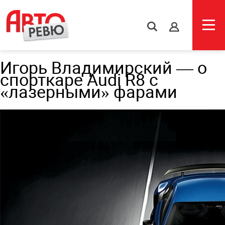
s
Игорь Владимирский — о
спорткаре Audi R8 c
«лазерными» фарами