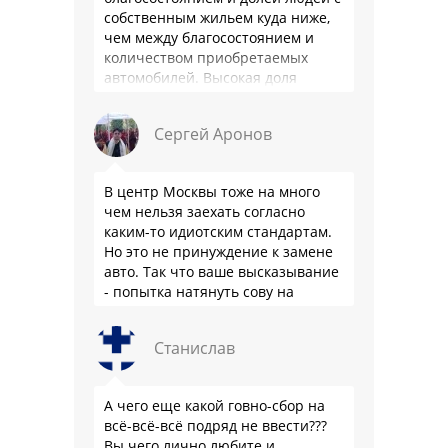
собственным жильем куда ниже,
чем между благосостоянием и
количеством приобретаемых
автомобилей. Высокая доля
владения в РФ - это не смещение
приоритетов из-за высокого
Сергей Аронов
уровня жизни, …
В центр Москвы тоже на много
чем нельзя заехать согласно
каким-то идиотским стандартам.
Но это не принуждение к замене
авто. Так что ваше высказывание
- попытка натянуть сову на
глобус.
Станислав
А чего еще какой говно-сбор на
всё-всё-всё подряд не ввести???
Вы чего лично любите и