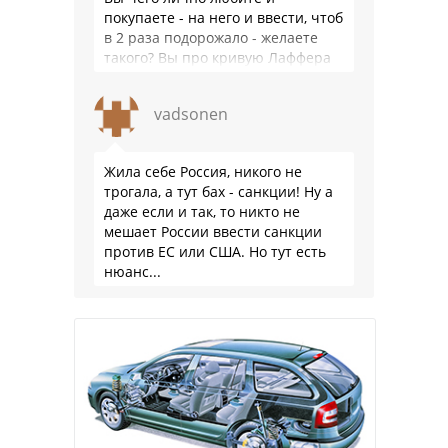
покупаете - на него и ввести, чтоб
в 2 раза подорожало - желаете
такого? Вы про кривую Лаффера
…
vadsonen
Жила себе Россия, никого не
трогала, а тут бах - санкции! Ну а
даже если и так, то никто не
мешает России ввести санкции
против ЕС или США. Но тут есть
нюанс...