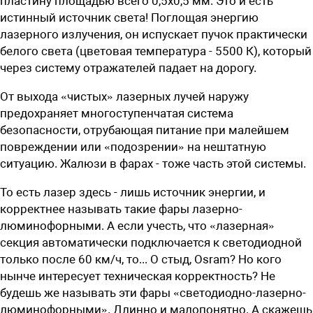
пластину площадью всего 0,5х0,5 мм. Это и есть
истинный источник света! Поглощая энергию
лазерного излучения, он испускает пучок практически
белого света (цветовая температура - 5500 К), который
через систему отражателей падает на дорогу.
От выхода «чистых» лазерных лучей наружу
предохраняет многоступенчатая система
безопасности, отрубающая питание при малейшем
повреждении или «подозрении» на нештатную
ситуацию. Жалюзи в фарах - тоже часть этой системы.
То есть лазер здесь - лишь источник энергии, и
корректнее называть такие фары лазерно-
люминофорными. А если учесть, что «лазерная»
секция автоматически подключается к светодиодной
только после 60 км/ч, то... О стыд, Osram? Но кого
нынче интересует техническая корректность? Не
будешь же называть эти фары «светодиодно-лазерно-
люминофорными». Длинно и малопонятно. А скажешь