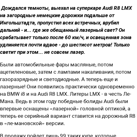
Дождался темноты, выехал на суперкаре Audi R8 LMX
на загородные немецкие дорожки подальше от
Ингольштадта, пропустил всех встречных, врубил
дальний - и... где же обещанный лазерный свет? Он
срабатывает только после 60 км/ч, и освещенная зона
удлиняется почти вдвое - до шестисот метров! Только
светит при этом... не совсем лазер.
Были автомобильные фары масляные, потом
ацетиленовые, затем с лампами накаливания, потом
газоразрядные и светодиодные. А теперь еще и
лазерные! Они появились практически одновременно
на BMW i8 и на Audi R8 LMX. Литеры LMX - в честь Ле-
Мана. Ведь в этом году победные болиды Audi были
впервые оснащены «лазерной» головной оптикой, а
теперь ее серийный вариант ставится на дорожный R8
в «ле-мановской» версии.
В продажу пойдет лишь 99 таких ­купе, которые