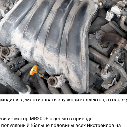
иходится демонтировать впускной коллектор, а головк
вый» мотор MR20DE с цепью в приводе
 популярный (больше половины всех Икстрейлов на