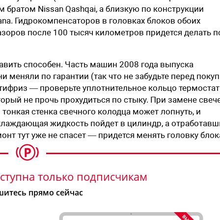
им братом Nissan Qashqai, а близкую по конструкции
ana. Гидрокомпенсаторов в головках блоков обоих
азоров после 100 тысяч километров придется делать п
авить способен. Часть машин 2008 года выпуска
меняли по гарантии (так что не забудьте перед поку
нтифриз — проверьте уплотнительное кольцо термостат
орый не прочь прохудиться по стыку. При замене свеч
онкая стенка свечного колодца может лопнуть, и
охлаждающая жидкость пойдет в цилиндр, а отработавш
онт тут уже не спасет — придется менять головку блок
ступна только подписчикам
итесь прямо сейчас