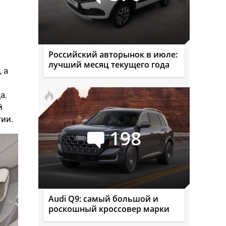
Российский авторынок в июле:
лучший месяц текущего года
 а
а.
й
ии.
198
Audi Q9: самый большой и
роскошный кроссовер марки