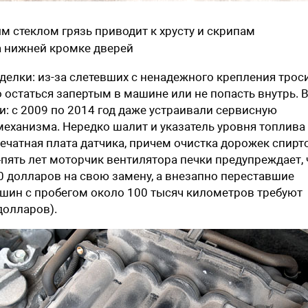
м стеклом грязь приводит к хрусту и скрипам
а нижней кромке дверей
елки: из-за слетевших с ненадежного крепления трос
остаться запертым в машине или не попасть внутрь. 
и: с 2009 по 2014 год даже устраивали сервисную
еханизма. Нередко шалит и указатель уровня топлива
печатная плата датчика, причем очистка дорожек спирт
ять лет моторчик вентилятора печки предупреждает, 
30 долларов на свою замену, а внезапно переставшие
ашин с пробегом около 100 тысяч километров требуют
долларов).