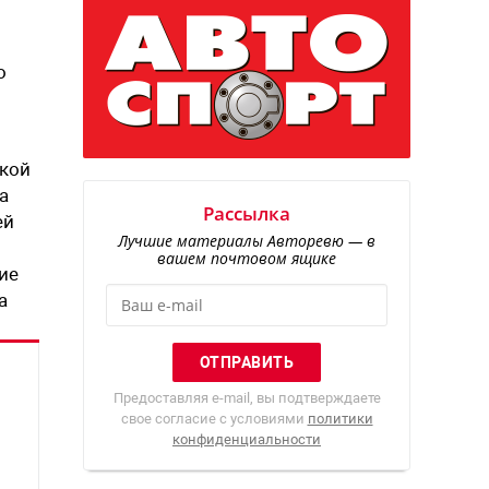
о
пкой
а
Рассылка
ей
Лучшие материалы Авторевю — в
вашем почтовом ящике
ие
а
Предоставляя e-mail, вы подтверждаете
свое согласие с условиями
политики
конфиденциальности