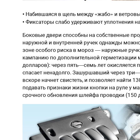
• Набившаяся в щель между «жабо» и ветровы
• Фиксаторы слабо удерживают уплотнения н
Боковые двери способны на собственные прод
наружной и внутренней ручек однажды можно 
зоне особого риска в мороз — наружные ручк
кампанию по дополнительной герметизации м
долларов): через пять—семь лет окисляется 
спасает ненадолго. Зашуршавший через три—п
вскоре начнет свистеть, и позволяет найти 1
подавать признаки жизни кнопки на руле у м
срочного обновления шлейфа проводки (150 