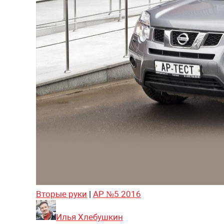
Вторые руки
|
АР №5 2016
Илья Хлебушкин