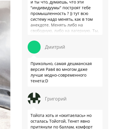
и ты что, думаешь, что эти
"индивидуумы" построят тебе
промышленность ? )) тут всю
систему надо менять, как в том
анекдоте. Менять либо на
свободную, либо на лагерную. Ты,
я так понимаю, …
Дмитрий
Прикольно, самая дешманская
версия Рав4 во многом даже
лучше модно-современного
тенета:D
Григорий
Тойота хоть и «окитаелась» но
осталась Тойотой, Тенет явно
притянули по баллам, комфорт