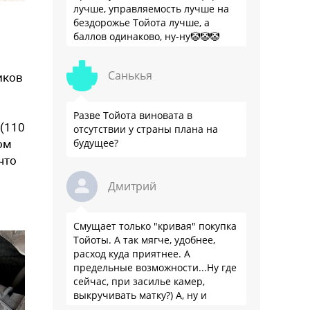
лучше, управляемость лучше на
бездорожье Тойота лучше, а
баллов одинаково, ну-ну🤡🤡🤡
Санькья
иков
В
Разве Тойота виновата в
 (110
отсутствии у страны плана на
будущее?
ом
что
Дмитрий
Смущает только "кривая" покупка
Тойоты. А так мягче, удобнее,
расход куда приятнее. А
предельные возможности...Ну где
сейчас, при засилье камер,
выкручивать матку?) А, ну и
пресловутую ликвидность тоже не