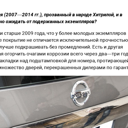
ия (2007—2014 гг.), прозванный в народе Хитрилой, и в
жно ожидать от подержанных экземпляров?
и старше 2009 года, что у более молодых экземпляров
е покрытие не отличается исключительной прочностью,
учше подкрашивать без промедлений. Есть и другая
я огорчить очагами коррозии всего через два—три год
 накладки над подштамповкой для номера, протирающе
 множество дверей, перекрашенных дилерами по гарант