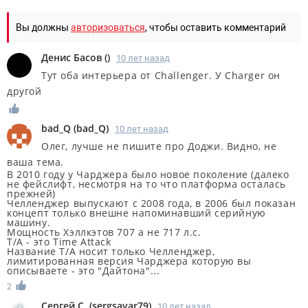
Вы должны
авторизоваться
, чтобы оставить комментарий
Денис Басов
(
)
10 лет назад
Тут оба интерьера от Challenger. У Charger он
другой
bad_Q
(
bad_Q
)
10 лет назад
Олег, лучше не пишите про Доджи. Видно, не
ваша тема.
В 2010 году у Чарджера было новое поколение (далеко
не фейслифт, несмотря на то что платформа осталась
прежней)
Челленджер выпускают с 2008 года, в 2006 был показан
концепт только внешне напоминавший серийную
машину.
Мощность Хэллкэтов 707 а не 717 л.с.
T/A - это Time Attack
Название T/A носит только Челленджер,
лимитированная версия Чарджера которую вы
описываете - это "Дайтона"...
2
Сергей С.
(
sergsavar79
)
10 лет назад