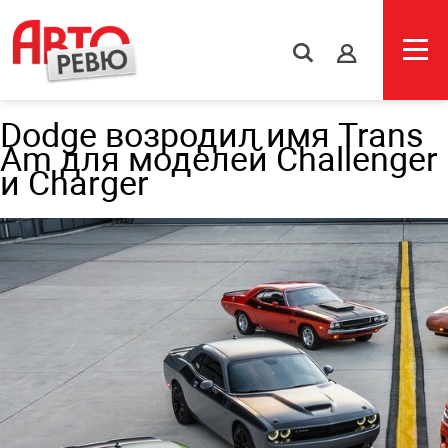
s
Dodge возродил имя Trans
Am для моделей Challenger
и Charger