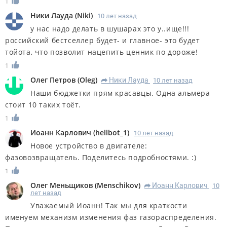
1
Ники Лауда
(
Niki
)
10 лет назад
у нас надо делать в шушарах это у..ище!!!
российский бестселлер будет- и главное- это будет
тойота, что позволит нацепить ценник по дороже!
1
Олег Петров
(
Oleg
)
Ники Лауда
10 лет назад
R
Наши бюджетки прям красавцы. Одна альмера
стоит 10 таких тоёт.
1
Иоанн Карлович
(
hellbot_1
)
10 лет назад
Новое устройство в двигателе:
фазовозвращатель. Поделитесь подробностями. :)
1
Олег Меньщиков
(
Menschikov
)
Иоанн Карлович
10
R
лет назад
Уважаемый Иоанн! Так мы для краткости
именуем механизм изменения фаз газораспределения.