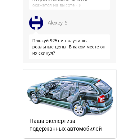
окажется на высоте - и
комфортнее, и продуманнее (если
такое слово …
Alexey_S
Плюсуй 925т и получишь
реальные цены. В каком месте он
их скинул?
Наша экспертиза
подержанных автомобилей