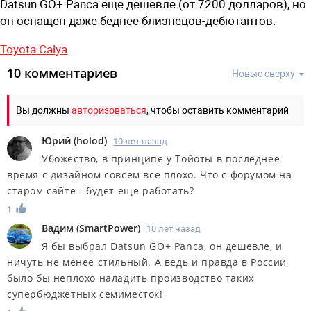
Datsun GO+ Panca еще дешевле (от 7200 долларов), но
он оснащен даже беднее близнецов-дебютантов.
Toyota Calya
10 комментариев
Новые сверху
Вы должны
авторизоваться
, чтобы оставить комментарий
Юрий
(
holod
)
10 лет назад
Убожество, в принципе у Тойоты в последнее
время с дизайном совсем все плохо. Что с форумом на
старом сайте - будет еще работать?
1
Вадим
(
SmartPower
)
10 лет назад
Я бы выбрал Datsun GO+ Panca, он дешевле, и
ничуть не менее стильный. А ведь и правда в России
было бы неплохо наладить производство таких
супербюджетных семиместок!