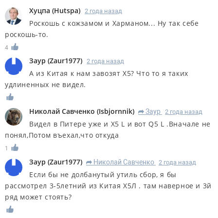
Хуцпа
(
Hutspa
)
2 года назад
Роскошь с кожзамом и Харманом... Ну так себе
роскошь-то.
4
Заур
(
Zaur1977
)
2 года назад
А из Китая к нам завозят Х5? Что то я таких
удлиненных не видел.
Николай Савченко
(
Isbjornnik
)
Заур
2 года назад
R
Видел в Питере уже и X5 L и вот Q5 L .Вначале не
понял,Потом въехал,что откуда
1
Заур
(
Zaur1977
)
Николай Савченко
2 года назад
R
Если бы не долбанутый утиль сбор, я бы
рассмотрел 3-5летний из Китая Х5Л . там наверное и 3й
ряд может стоять?