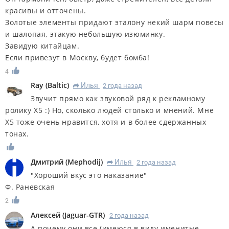
красивы и отточены.
Золотые элементы придают эталону некий шарм повесы
и шалопая, этакую небольшую изюминку.
Завидую китайцам.
Если привезут в Москву, будет бомба!
4
Ray
(
Baltic
)
Илья
2 года назад
R
Звучит прямо как звуковой ряд к рекламному
ролику X5 :) Но, сколько людей столько и мнений. Мне
X5 тоже очень нравится, хотя и в более сдержанных
тонах.
Дмитрий
(
Mephodij
)
Илья
2 года назад
R
"Хороший вкус это наказание"
Ф. Раневская
2
Алексей
(
Jaguar-GTR
)
2 года назад
А почему они все (имеюся в виду именитые