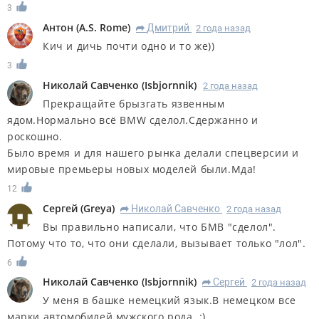
3
Антон
(
A.S. Rome
)
Дмитрий
2 года назад
R
Кич и дичь почти одно и то же))
3
Николай Савченко
(
Isbjornnik
)
2 года назад
Прекращайте брызгать язвенным
ядом.Нормально всё BMW сделол.Сдержанно и
роскошно.
Было время и для нашего рынка делали спецверсии и
мировые премьеры новых моделей были.Мда!
12
Сергей
(
Greya
)
Николай Савченко
2 года назад
R
Вы правильно написали, что БМВ "сделол".
Потому что то, что они сделали, вызывает только "лол".
6
Николай Савченко
(
Isbjornnik
)
Сергей
2 года назад
R
У меня в башке немецкий язык.В немецком все
марки автомобилей мужского рода. :)