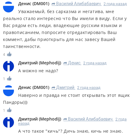
Денис
(
DM001
)
Василий Алибабаевич
2 года назад
R
Уважаемый, без сарказма и негатива, мне
реально стало интересно что Вы имели в виду. Если у
Вас рядом есть люди, владеющие русским языком и
правописанием, попросите отредактировать Ваш
коммент, дабы приоткрыть для нас завесу Вашей
таинственности.
4
Дмитрий
(
Mephodij
)
Денис
2 года назад
R
А можно не надо?
1
Денис
(
DM001
)
Дмитрий
2 года назад
R
Наверно и правда не стоит открывать этот ящик
Пандоры)))
1
Дмитрий
(
Mephodij
)
Василий Алибабаевич
2 года
R
назад
А что такое "кичь"? Дичь знаю, кичь не знаю.