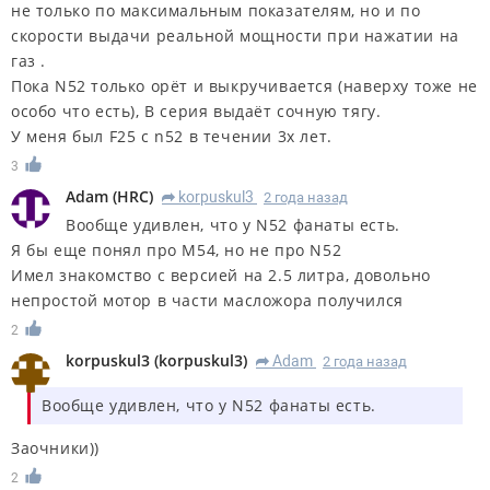
не только по максимальным показателям, но и по
скорости выдачи реальной мощности при нажатии на
газ .
Пока N52 только орёт и выкручивается (наверху тоже не
особо что есть), B серия выдаёт сочную тягу.
У меня был F25 c n52 в течении 3х лет.
3
Adam
(
HRC
)
korpuskul3
2 года назад
R
Вообще удивлен, что у N52 фанаты есть.
Я бы еще понял про М54, но не про N52
Имел знакомство с версией на 2.5 литра, довольно
непростой мотор в части масложора получился
2
korpuskul3
(
korpuskul3
)
Adam
2 года назад
R
Вообще удивлен, что у N52 фанаты есть.
Заочники))
2