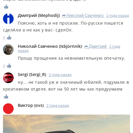
Дмитрий
(
Mephodij
)
Николай Савченко
2 года назад
R
Поясню, хоть и не просили. По-русски пишется
сделАли а не как у вас- сделОл.
2
Николай Савченко
(
Isbjornnik
)
Дмитрий
2 года
R
назад
Прошу прощения за невнимательную опечатку.
2
Sergi
(
Sergi_R
)
2 года назад
ну... не такой уж и значимый юбилей, подумали в
креативном отделе. вот на 50 лет мы как придуумаем
Виктор
(
ovs
)
2 года назад