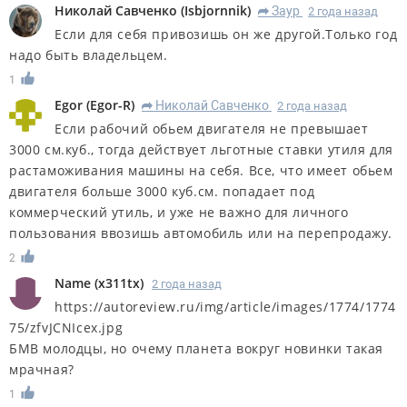
Николай Савченко
(
Isbjornnik
)
Заур
2 года назад
R
Если для себя привозишь он же другой.Только год
надо быть владельцем.
1
Egor
(
Egor-R
)
Николай Савченко
2 года назад
R
Если рабочий обьем двигателя не превышает
3000 см.куб., тогда действует льготные ставки утиля для
растаможивания машины на себя. Все, что имеет обьем
двигателя больше 3000 куб.см. попадает под
коммерческий утиль, и уже не важно для личного
пользования ввозишь автомобиль или на перепродажу.
2
Name
(
x311tx
)
2 года назад
https://autoreview.ru/img/article/images/1774/1774
75/zfvJCNIcex.jpg
БМВ молодцы, но очему планета вокруг новинки такая
мрачная?
1