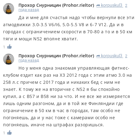
Прохор Снурницин
(
Prohor.rieltor
)
korpuskul3
2
R
года назад
Да и мне для счастья надо чтобы вернули все эти
атмодвижки 3.0-3.5 V6/I6, 5.0-5.5 V8 и 6-7 V12. Да и в
городах с ограничением скорости в 70-80 а то и в 50 км
тяги и мощи N52 вполне хватит.
1
Прохор Снурницин
(
Prohor.rieltor
)
korpuskul3
2
R
года назад
Но у меня одна знакомая управляющая фитнес-
клубом ездит как раз на Х3 2012 года с этим атмо 3.0 на
258 л.с причем с 2017 года и никаких бед с ним не
знает. К тому же на вторичке с N52 я бы спокойно
купил, а с B57 и B58 ни за что. И не все же измеряется
лишь одним разгоном, да и в той же Финляндии где
ограничение в 50 км в час в городах, там особо не
погоняешь, да и у нас тоже с камерами особо не
погоняешь, иначе на штрафах разоришься.
1