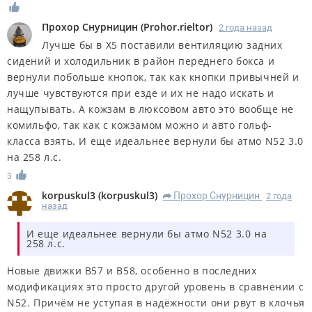
Прохор Снурницин
(
Prohor.rieltor
)
2 года назад
Лучше бы в Х5 поставили вентиляцию задних
сидений и холодильник в район переднего бокса и
вернули побольше кнопок, так как кнопки привычней и
лучше чувствуются при езде и их не надо искать и
нащупывать. А кожзам в люксовом авто это вообще не
комильфо, так как с кожзамом можно и авто гольф-
класса взять. И еще идеальнее вернули бы атмо N52 3.0
нa 258 л.с.
3
korpuskul3
(
korpuskul3
)
Прохор Снурницин
2 года
R
назад
И еще идеальнее вернули бы атмо N52 3.0 нa
258 л.с.
Новые движки B57 и B58, особенно в последних
модификациях это просто другой уровень в сравнении с
N52. Причём не уступая в надёжности они рвут в клочья