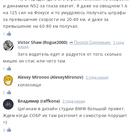
и динамики N52 за глаза хватит. Я даже на овощном 1.6
на 125 сил на Фокусе и то умудряюсь получать штрафы
за превышение скорости на 20-40 км, и даже за
превышение на 60-80 км получал.
1
Victor Shaw
(
Rogue2000
)
Прохор Снурницин
2 года
R
назад
Зато водитель едет и радуется от того, сколько
мишек он спас или чего там
1
Alexey Mironov
(
AlexeyMironov
)
2 года назад
колхозище
2
Владимир
(
raffkona
)
2 года назад
Циганам в дизайн студии BMW большой привет.
Ждем когда СОБР их там разгонит и самострои порушит
=)
3