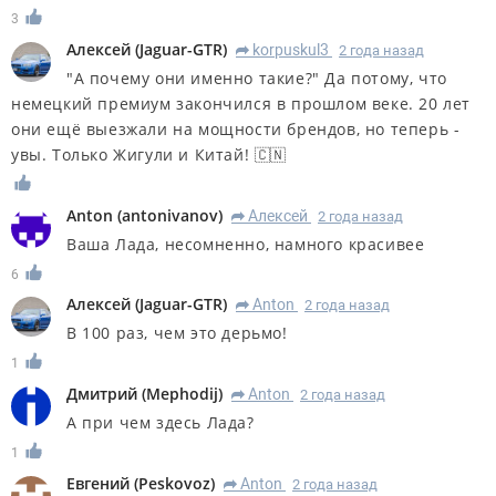
3
Алексей
(
Jaguar-GTR
)
korpuskul3
2 года назад
R
"А почему они именно такие?" Да потому, что
немецкий премиум закончился в прошлом веке. 20 лет
они ещё выезжали на мощности брендов, но теперь -
увы. Только Жигули и Китай! 🇨🇳
Anton
(
antonivanov
)
Алексей
2 года назад
R
Ваша Лада, несомненно, намного красивее
6
Алексей
(
Jaguar-GTR
)
Anton
2 года назад
R
В 100 раз, чем это дерьмо!
1
Дмитрий
(
Mephodij
)
Anton
2 года назад
R
А при чем здесь Лада?
1
Евгений
(
Peskovoz
)
Anton
2 года назад
R