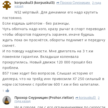
korpuskul3
(
korpuskul3
)
Прохор Снурницин
2 года
R
назад
N52 мёртвый. Для динамики его надо крутить
постоянно.
Если ездишь шёпотом - без разницы.
Чуть обогнать надо кого, кразу рычаг в спорт переводил
чтобы оборотов подкинуть заранее, иначе будешь
ждать пока он проснётся, обороты поднимет и передачу
скинет.
И по поводу надёжности. Мне двигатель на 3 т.км
поменяли гарантии. Вкладыши коленвала
прокрутились. Новый движок 120 000 прошёл без
проблем.
B57 тоже ходит без вопросов. Слышал историю от
диллера, что на трейд инн привозили Х7 250 сильный в
норм состоянии с пробегом 600 т.км и без капиталки.
1
Прохор Снурницин
(
Prohor.rieltor
)
korpuskul3
2
R
года назад
Но в городе, где с его ограничениями по скорости