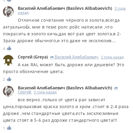
5
Василий Алибабаевич
(
Basilevs Alibabaevich
)
2 года
назад
Отличное сочетание чёрного и золота,всегда
актуально👍, мне в теме ролс ройс написали ,что
покрасить в золото кичь,дак вот рал цвет золота,в 2-
3раза дороже обычного,и это даже не эксклюзив...
4
Сергей
(
Greya
)
Василий Алибабаевич
2 года назад
R
А как RAL может быть дороже или дешевле? Это
просто обозначение цвета.
2
Василий Алибабаевич
(
Basilevs Alibabaevich
)
R
Сергей
2 года назад
все верно ,только от цвета рал зависит
цена,порошковая краска золото и хром ,стоит в 2-4 раза
дороже ,чем стандартные цвета,есть эксклюзивные
цвета стоят в 5-6 раз дороже стандартного цвета!!!
1