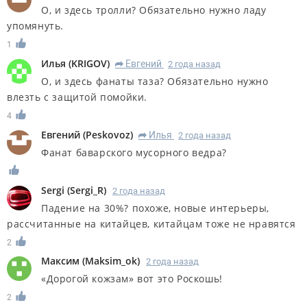
О, и здесь тролли? Обязательно нужно ладу
упомянуть.
1
Илья
(
KRIGOV
)
Евгений
2 года назад
R
О, и здесь фанаты таза? Обязательно нужно
влезть с защитой помойки.
4
Евгений
(
Peskovoz
)
Илья
2 года назад
R
Фанат баварского мусорного ведра?
Sergi
(
Sergi_R
)
2 года назад
Падение на 30%? похоже, новые интерьеры,
рассчитанные на китайцев, китайцам тоже не нравятся
2
Максим
(
Maksim_ok
)
2 года назад
«Дорогой кожзам» вот это Роскошь!
2