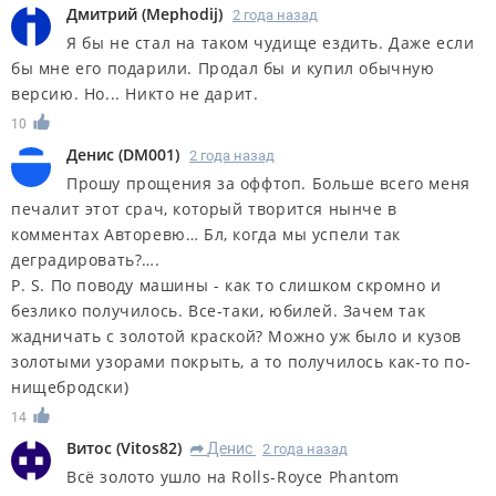
Дмитрий
(
Mephodij
)
2 года назад
Я бы не стал на таком чудище ездить. Даже если
бы мне его подарили. Продал бы и купил обычную
версию. Но... Никто не дарит.
10
Денис
(
DM001
)
2 года назад
Прошу прощения за оффтоп. Больше всего меня
печалит этот срач, который творится нынче в
комментах Авторевю… Бл, когда мы успели так
деградировать?….
P. S. По поводу машины - как то слишком скромно и
безлико получилось. Все-таки, юбилей. Зачем так
жадничать с золотой краской? Можно уж было и кузов
золотыми узорами покрыть, а то получилось как-то по-
нищебродски)
14
Витос
(
Vitos82
)
Денис
2 года назад
R
Всё золото ушло на Rolls-Royce Phantom