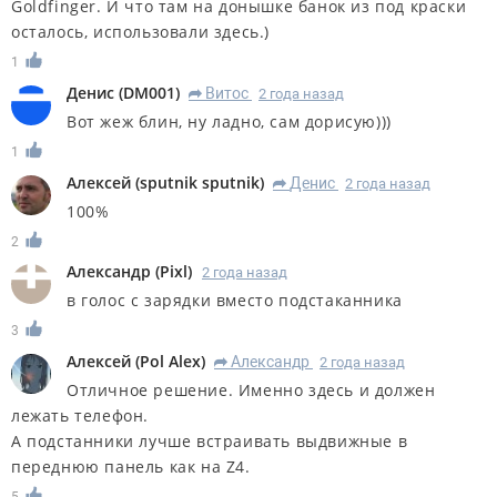
Goldfinger. И что там на донышке банок из под краски
осталось, использовали здесь.)
1
Денис
(
DM001
)
Витос
2 года назад
R
Вот жеж блин, ну ладно, сам дорисую)))
1
Алексей
(
sputnik sputnik
)
Денис
2 года назад
R
100%
2
Александр
(
Pixl
)
2 года назад
в голос с зарядки вместо подстаканника
3
Алексей
(
Pol Alex
)
Александр
2 года назад
R
Отличное решение. Именно здесь и должен
лежать телефон.
А подстанники лучше встраивать выдвижные в
переднюю панель как на Z4.