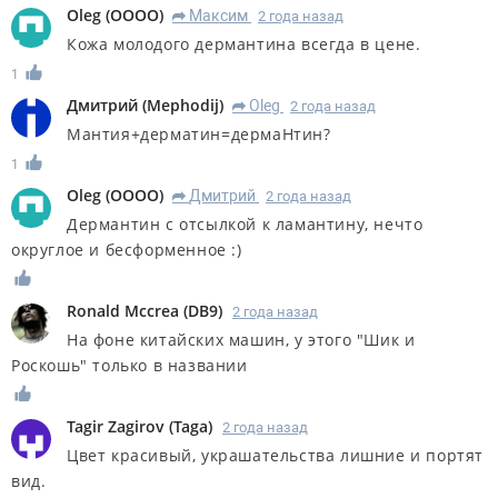
Oleg
(
OOOO
)
Максим
2 года назад
R
Кожа молодого дермантина всегда в цене.
1
Дмитрий
(
Mephodij
)
Oleg
2 года назад
R
Мантия+дерматин=дермаНтин?
1
Oleg
(
OOOO
)
Дмитрий
2 года назад
R
Дермантин с отсылкой к ламантину, нечто
округлое и бесформенное :)
Ronald Mccrea
(
DB9
)
2 года назад
На фоне китайских машин, у этого "Шик и
Роскошь" только в названии
Tagir Zagirov
(
Taga
)
2 года назад
Цвет красивый, украшательства лишние и портят
вид.