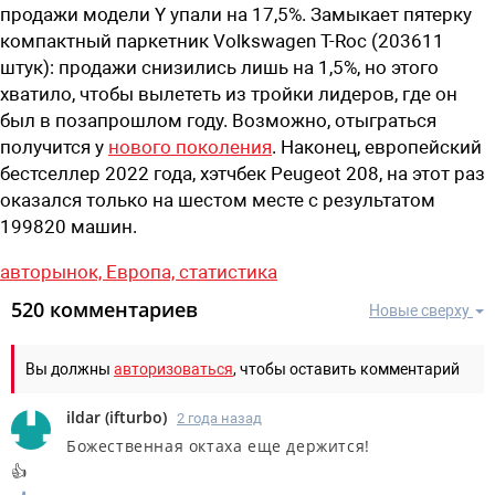
продажи модели Y упали на 17,5%. Замыкает пятерку
компактный паркетник Volkswagen T-Roc (203611
штук): продажи снизились лишь на 1,5%, но этого
хватило, чтобы вылететь из тройки лидеров, где он
был в позапрошлом году. Возможно, отыграться
получится у
нового поколения
. Наконец, европейский
бестселлер 2022 года, хэтчбек Peugeot 208, на этот раз
оказался только на шестом месте с результатом
199820 машин.
авторынок,
Европа,
статистика
520 комментариев
Новые сверху
Вы должны
авторизоваться
, чтобы оставить комментарий
ildar
(
ifturbo
)
2 года назад
Божественная октаха еще держится!
👍