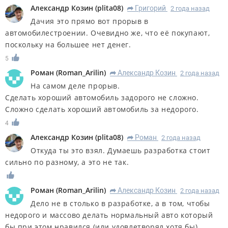
Александр Козин
(
plita08
)
Григорий
2 года назад
R
Дачия это прямо вот прорыв в
автомобилестроении. Очевидно же, что её покупают,
поскольку на большее нет денег.
5
Роман
(
Roman_Arilin
)
Александр Козин
2 года назад
R
На самом деле прорыв.
Сделать хороший автомобиль задорого не сложно.
Сложно сделать хороший автомобиль за недорого.
4
Александр Козин
(
plita08
)
Роман
2 года назад
R
Откуда ты это взял. Думаешь разработка стоит
сильно по разному, а это не так.
Роман
(
Roman_Arilin
)
Александр Козин
2 года назад
R
Дело не в столько в разработке, а в том, чтобы
недорого и массово делать нормальный авто который
бы при этом нравился (или удовлетворял хотя бы)