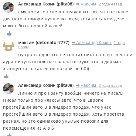
Александр Козин
(
plita08
)
максим
2 года назад
R
ему пофиг он слегка неадекват, все что не наше
для него априори лучше во всем, хотя на самом деле
может быть полной лажей.
1
максим
(
detonator7777
)
Александр Козин
2 года
R
назад
ну гранта дно это не соприт никто. но вот веста и
аура ничуть по клетке салона не хуже этого дерьма
хганцугского. как ее не назови не б0))
Александр Козин
(
plita08
)
максим
2 года назад
R
Лично я про Гранту вообще ничего не писал,)
Писал только про классы авто, что в Европе
простейший авто В в лидерах продаж, что унас
простейший авто В в лидерах продаж. Хоть простота
разная, но это одинаково унылые повозки для
перемещения из А в Б.