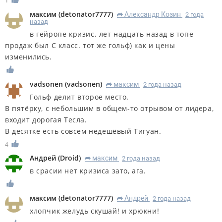
1
максим
(
detonator7777
)
Александр Козин
2 года
R
назад
в гейропе кризис. лет надцать назад в топе
продаж был С класс. тот же гольф) как и цены
изменились.
vadsonen
(
vadsonen
)
максим
2 года назад
R
Гольф делит второе место.
В пятёрку, с небольшим в общем-то отрывом от лидера,
входит дорoгая Тесла.
В десятке есть совсем недешёвый Тигуан.
4
Андрей
(
Droid
)
максим
2 года назад
R
в срасии нет кризиса зато, ага.
максим
(
detonator7777
)
Андрей
2 года назад
R
хлопчик желудь скушай! и хрюкни!