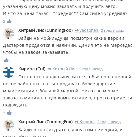
указанную цену можно заказать и получить авто.
И что за цена такая - "средняя"? Сам сидел усреднял?
3
Хитрый Лис
(
CunningFox
)
vadsonen
2 года назад
R
Зайди на мобильду да посмотри какие версии
Дастеров продаются в наличии. Дачия это не Мерседес,
чтобы на заводе заказывать.
Кирилл
(
Cul
)
Хитрый Лис
2 года назад
R
Он только начал выпускаться, обычно на первой
волне хайпа пытаются продавать более дорогие
модификации с бóльшей маржой. Никто не мешает
заказать минимальную комплектацию, просто придется
подождать.
2
Хитрый Лис
(
CunningFox
)
Кирилл
2 года назад
R
Зайди в конфигуратор, допустим немецкий, и
попытайся заказать.