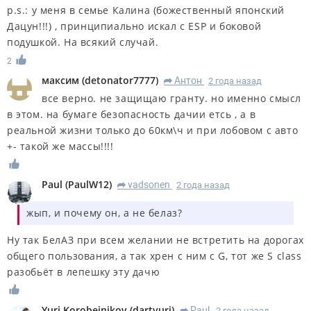
p.s.: у меня в семье Калина (божественный японский
Дацун!!!) , принципиально искал с ESP и боковой
подушкой. На всякий случай.
2
максим
(
detonator7777
)
Антон
2 года назад
R
все верно. не защищаю гранту. но именно смысл
в этом. на бумаге безопасность дачии етсь , а в
реальной жизни только до 60км\ч и при лобовом с авто
+- такой же массы!!!!
Paul
(
PaulW12
)
vadsonen
2 года назад
R
жып, и почему он, а не белаз?
Ну так БелАЗ при всем желании не встретить на дорогах
общего пользования, а так хрен с ним с G, тот же S class
разобьёт в лепешку эту дачю
Yuri Korobeinikov
(
dartyuri
)
Paul
2 года назад
R