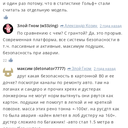
и один раз потому, что в статистике Гольф+ стали
считать за отдельную модель.
Злой Гном
(
w33zing
)
Александр Козин
2 года назад
R
По сравнению с чем? С грантой? Да, это прорыв.
Современная платформа, все системы безопасности в
т.ч. пассивные и активные, максимум подушек,
безопасность при аварии.
22
максим
(
detonator7777
)
Злой Гном
2 года назад
R
друг какая безопасность в картонной B0 и ее
дочке? посмотри каналы по ремонту авто. там на
логанах и сандеро и прочих хреях и дустерах
лонжероны не могут норм вытянуть они рвутся как
картон. подушки не помогут в легкой и не крепкой
повозке. масса этих рено тонна +-100кг. на русдтп как
то была авария -кайен влетел в лоб дустеру на 160+.
дустер сложило по багажник! -авто стал 1.5 метра в