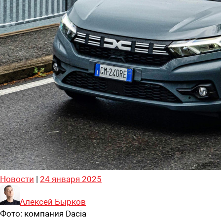
Новости
|
24 января 2025
Алексей Бырков
Фото:
компания Dacia