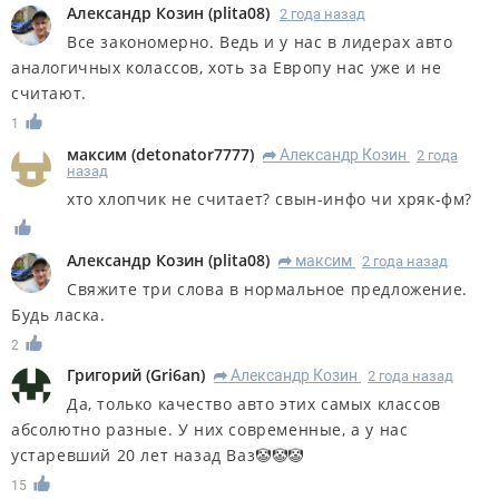
Александр Козин
(
plita08
)
2 года назад
Все закономерно. Ведь и у нас в лидерах авто
аналогичных колассов, хоть за Европу нас уже и не
считают.
1
максим
(
detonator7777
)
Александр Козин
2 года
R
назад
хто хлопчик не считает? свын-инфо чи хряк-фм?
Александр Козин
(
plita08
)
максим
2 года назад
R
Свяжите три слова в нормальное предложение.
Будь ласка.
2
Григорий
(
Gri6an
)
Александр Козин
2 года назад
R
Да, только качество авто этих самых классов
абсолютно разные. У них современные, а у нас
устаревший 20 лет назад Ваз🤡🤡🤡
15