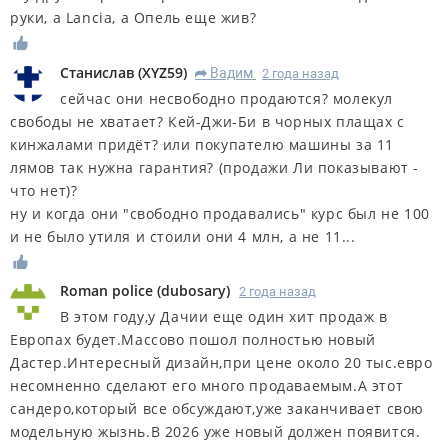
руки, а Lancia, а Опель еще жив?
Станислав
(
XYZ59
)
Вадим
2 года назад
R
сейчас они несвободно продаются? молекул
свободы не хватает? Кей-Джи-Би в чорных плащах с
кинжалами придёт? или покупателю машины за 11
лямов так нужна гарантия? (продажи Ли показывают -
что нет)?
ну и когда они "свободно продавались" курс был не 100
и не было утиля и стоили они 4 млн, а не 11...
Roman police
(
dubosary
)
2 года назад
В этом году,у Дачии еще один хит продаж в
Европах будет.Массово пошол полностью новый
Дастер.Интересный дизайн,при цене около 20 тыс.евро
несомненно сделают его много продаваемым.А этот
сандеро,который все обсуждают,уже заканчивает свою
модельную жызнь.В 2026 уже новый должен появится.