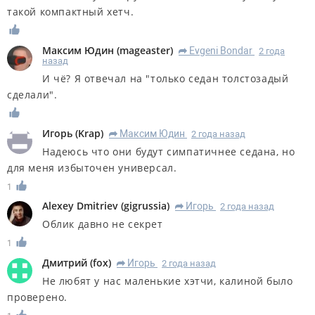
такой компактный хетч.
Максим Юдин
(
mageaster
)
Evgeni Bondar
2 года
R
назад
И чё? Я отвечал на "только седан толстозадый
сделали".
Игорь
(
Krap
)
Максим Юдин
2 года назад
R
Надеюсь что они будут симпатичнее седана, но
для меня избыточен универсал.
1
Alexey Dmitriev
(
gigrussia
)
Игорь
2 года назад
R
Облик давно не секрет
1
Дмитрий
(
fox
)
Игорь
2 года назад
R
Не любят у нас маленькие хэтчи, калиной было
проверено.