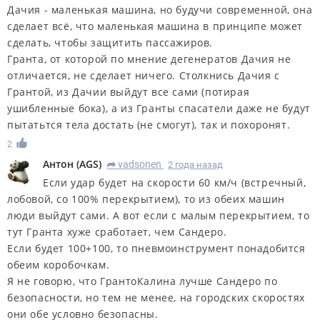
Дачия - маленькая машина, но будучи современной, она
сделает всё, что маленькая машина в принципе может
сделать, чтобы защитить пассажиров.
Гранта, от которой по мнение дегенератов Дачия не
отличается, не сделает ничего. Столкнись Дачия с
Грантой, из Дачии выйдут все сами (потирая
ушибленные бока), а из Гранты спасатели даже не будут
пытатьтся тела достать (не смогут), так и похоронят.
2
Антон
(
AGS
)
vadsonen
2 года назад
R
Если удар будет на скорости 60 км/ч (встречный,
лобовой, со 100% перекрытием), то из обеих машин
люди выйдут сами. А вот если с малым перекрытием, то
тут Гранта хуже сработает, чем Сандеро.
Если будет 100+100, то пневмоинструмент понадобится
обеим коробочкам.
Я не говорю, что ГрантоКалина лучше Сандеро по
безопасности, но тем не менее, на городских скоростях
они обе условно безопасны.