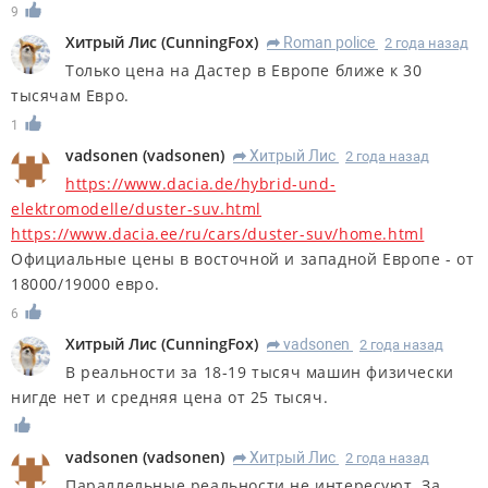
9
Хитрый Лис
(
CunningFox
)
Roman police
2 года назад
R
Только цена на Дастер в Европе ближе к 30
тысячам Евро.
1
vadsonen
(
vadsonen
)
Хитрый Лис
2 года назад
R
https://www.dacia.de/hybrid-und-
elektromodelle/duster-suv.html
https://www.dacia.ee/ru/cars/duster-suv/home.html
Официальные цены в восточной и западной Европе - от
18000/19000 евро.
6
Хитрый Лис
(
CunningFox
)
vadsonen
2 года назад
R
В реальности за 18-19 тысяч машин физически
нигде нет и средняя цена от 25 тысяч.
vadsonen
(
vadsonen
)
Хитрый Лис
2 года назад
R
Параллельные реальности не интересуют. За