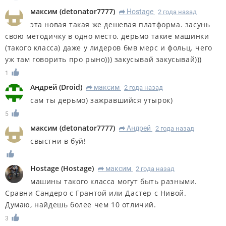
максим
(
detonator7777
)
Hostage
2 года назад
R
эта новая такая же дешевая платформа. засунь
свою методичку в одно место. дерьмо такие машинки
(такого класса) даже у лидеров бмв мерс и фольц. чего
уж там говорить про рыно))) закусывай закусывай)))
1
Андрей
(
Droid
)
максим
2 года назад
R
сам ты дерьмо) зажравшийся утырок)
5
максим
(
detonator7777
)
Андрей
2 года назад
R
свыстни в буй!
Hostage
(
Hostage
)
максим
2 года назад
R
машины такого класса могут быть разными.
Сравни Сандеро с Грантой или Дастер с Нивой.
Думаю, найдешь более чем 10 отличий.
3