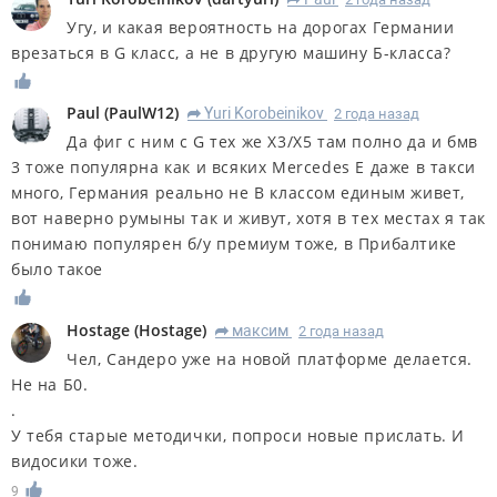
Угу, и какая вероятность на дорогах Германии
врезаться в G класс, а не в другую машину Б-класса?
Paul
(
PaulW12
)
Yuri Korobeinikov
2 года назад
R
Да фиг с ним с G тех же X3/X5 там полно да и бмв
3 тоже популярна как и всяких Mercedes E даже в такси
много, Германия реально не B классом единым живет,
вот наверно румыны так и живут, хотя в тех местах я так
понимаю популярен б/у премиум тоже, в Прибалтике
было такое
Hostage
(
Hostage
)
максим
2 года назад
R
Чел, Сандеро уже на новой платформе делается.
Не на Б0.
.
У тебя старые методички, попроси новые прислать. И
видосики тоже.
9