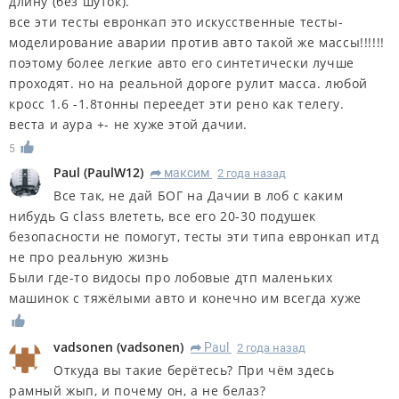
длину (без шуток).
все эти тесты евронкап это искусственные тесты-
моделирование аварии против авто такой же массы!!!!!!
поэтому более легкие авто его синтетически лучше
проходят. но на реальной дороге рулит масса. любой
кросс 1.6 -1.8тонны переедет эти рено как телегу.
веста и аура +- не хуже этой дачии.
5
Paul
(
PaulW12
)
максим
2 года назад
R
Все так, не дай БОГ на Дачии в лоб с каким
нибудь G class влететь, все его 20-30 подушек
безопасности не помогут, тесты эти типа евронкап итд
не про реальную жизнь
Были где-то видосы про лобовые дтп маленьких
машинок с тяжёлыми авто и конечно им всегда хуже
vadsonen
(
vadsonen
)
Paul
2 года назад
R
Откуда вы такие берётесь? При чём здесь
рамный жып, и почему он, а не белаз?