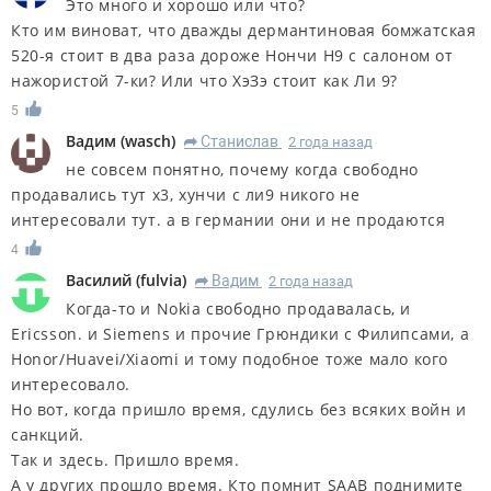
Это много и хорошо или что?
Кто им виноват, что дважды дермантиновая бомжатская
520-я стоит в два раза дороже Нончи Н9 с салоном от
нажористой 7-ки? Или что ХэЗэ стоит как Ли 9?
5
Вадим
(
wasch
)
Станислав
2 года назад
R
не совсем понятно, почему когда свободно
продавались тут х3, хунчи с ли9 никого не
интересовали тут. а в германии они и не продаются
4
Василий
(
fulvia
)
Вадим
2 года назад
R
Когда-то и Nokia свободно продавалась, и
Ericsson. и Siemens и прочие Грюндики с Филипсами, а
Honor/Huavei/Xiaomi и тому подобное тоже мало кого
интересовало.
Но вот, когда пришло время, сдулись без всяких войн и
санкций.
Так и здесь. Пришло время.
А у других прошло время. Кто помнит SAAB поднимите