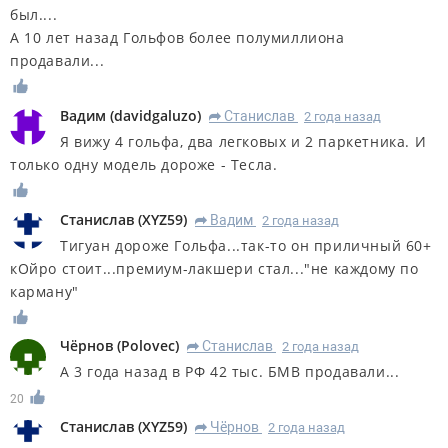
был....
А 10 лет назад Гольфов более полумиллиона
продавали...
Вадим
(
davidgaluzo
)
Станислав
2 года назад
R
Я вижу 4 гольфа, два легковых и 2 паркетника. И
только одну модель дороже - Тесла.
Станислав
(
XYZ59
)
Вадим
2 года назад
R
Тигуан дороже Гольфа...так-то он приличный 60+
кОйро стоит...премиум-лакшери стал..."не каждому по
карману"
Чёрнов
(
Polovec
)
Станислав
2 года назад
R
А 3 года назад в РФ 42 тыс. БМВ продавали...
20
Станислав
(
XYZ59
)
Чёрнов
2 года назад
R