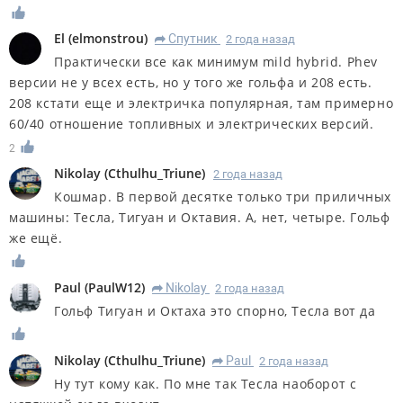
El
(
elmonstrou
)
Спутник
2 года назад
R
Практически все как минимум mild hybrid. Phev
версии не у всех есть, но у того же гольфа и 208 есть.
208 кстати еще и электричка популярная, там примерно
60/40 отношение топливных и электрических версий.
2
Nikolay
(
Cthulhu_Triune
)
2 года назад
Кошмар. В первой десятке только три приличных
машины: Тесла, Тигуан и Октавия. А, нет, четыре. Гольф
же ещё.
Paul
(
PaulW12
)
Nikolay
2 года назад
R
Гольф Тигуан и Октаха это спорно, Тесла вот да
Nikolay
(
Cthulhu_Triune
)
Paul
2 года назад
R
Ну тут кому как. По мне так Тесла наоборот с