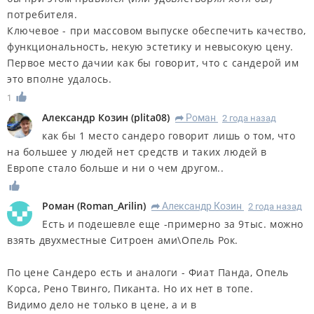
потребителя.
Ключевое - при массовом выпуске обеспечить качество,
функциональность, некую эстетику и невысокую цену.
Первое место дачии как бы говорит, что с сандерой им
это вполне удалось.
1
Александр Козин
(
plita08
)
Роман
2 года назад
R
как бы 1 место сандеро говорит лишь о том, что
на большее у людей нет средств и таких людей в
Европе стало больше и ни о чем другом..
Роман
(
Roman_Arilin
)
Александр Козин
2 года назад
R
Есть и подешевле еще -примерно за 9тыс. можно
взять двухместные Ситроен ами\Опель Рок.
По цене Сандеро есть и аналоги - Фиат Панда, Опель
Корса, Рено Твинго, Пиканта. Но их нет в топе.
Видимо дело не только в цене, а и в