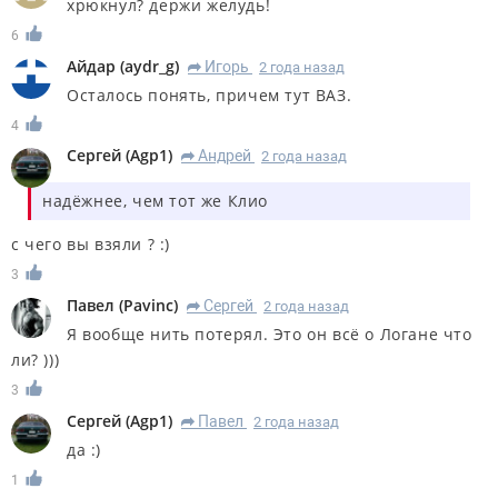
хрюкнул? держи желудь!
6
Айдар
(
aydr_g
)
Игорь
2 года назад
R
Осталось понять, причем тут ВАЗ.
4
Сергей
(
Agp1
)
Андрей
2 года назад
R
надёжнее, чем тот же Клио
с чего вы взяли ? :)
3
Павел
(
Pavinc
)
Сергей
2 года назад
R
Я вообще нить потерял. Это он всё о Логане что
ли? )))
3
Сергей
(
Agp1
)
Павел
2 года назад
R
да :)
1