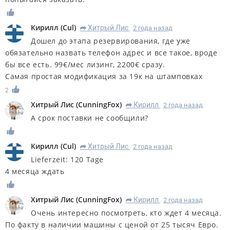
Кирилл
(
Cul
)
Хитрый Лис
2 года назад
R
Дошел до этапа резервирования, где уже
обязательно назвать телефон адрес и все такое, вроде
бы все есть. 99€/мес лизинг, 2200€ сразу.
Самая простая модификация за 19к на штамповках
2
Хитрый Лис
(
CunningFox
)
Кирилл
2 года назад
R
А срок поставки не сообщили?
Кирилл
(
Cul
)
Хитрый Лис
2 года назад
R
Lieferzeit: 120 Tage
4 месяца ждать
Хитрый Лис
(
CunningFox
)
Кирилл
2 года назад
R
Очень интересно посмотреть, кто ждет 4 месяца.
По факту в наличии машины с ценой от 25 тысяч Евро.