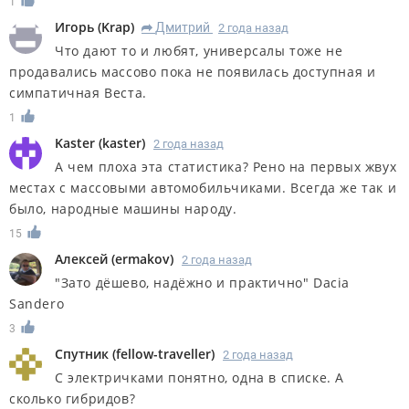
1
Игорь
(
Krap
)
Дмитрий
2 года назад
R
Что дают то и любят, универсалы тоже не
продавались массово пока не появилась доступная и
симпатичная Веста.
1
Kaster
(
kaster
)
2 года назад
А чем плоха эта статистика? Рено на первых жвух
местах с массовыми автомобильчиками. Всегда же так и
было, народные машины народу.
15
Алексей
(
ermakov
)
2 года назад
"Зато дёшево, надёжно и практично" Dacia
Sandero
3
Спутник
(
fellow-traveller
)
2 года назад
С электричками понятно, одна в списке. А
сколько гибридов?