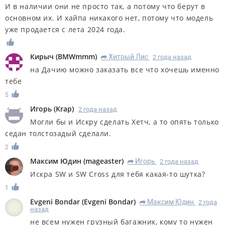
И в наличии они не просто так, а потому что берут в
основном их. И хайпа никакого нет, потому что модель
уже продается с лета 2024 года.
Кирыч
(
BMWmmm
)
Хитрый Лис
2 года назад
R
на Дачию можно заказать все что хочешь именно
тебе
5
Игорь
(
Krap
)
2 года назад
Могли бы и Искру сделать Хетч, а то опять только
седан толстозадый сделали.
2
Максим Юдин
(
mageaster
)
Игорь
2 года назад
R
Искра SW и SW Cross для тебя какая-то шутка?
1
Evgeni Bondar
(
Evgeni Bondar
)
Максим Юдин
2 года
R
назад
не всем нужен грузный багажник, кому то нужен