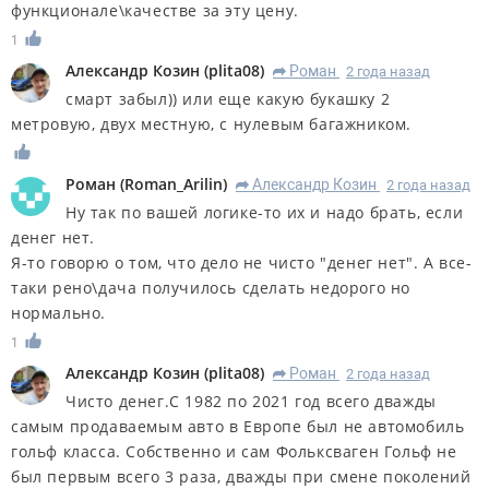
функционале\качестве за эту цену.
1
Александр Козин
(
plita08
)
Роман
2 года назад
R
смарт забыл)) или еще какую букашку 2
метровую, двух местную, с нулевым багажником.
Роман
(
Roman_Arilin
)
Александр Козин
2 года назад
R
Ну так по вашей логике-то их и надо брать, если
денег нет.
Я-то говорю о том, что дело не чисто "денег нет". А все-
таки рено\дача получилось сделать недорого но
нормально.
1
Александр Козин
(
plita08
)
Роман
2 года назад
R
Чисто денег.С 1982 по 2021 год всего дважды
самым продаваемым авто в Европе был не автомобиль
гольф класса. Собственно и сам Фольксваген Гольф не
был первым всего 3 раза, дважды при смене поколений