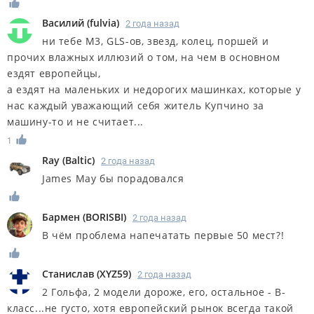
Василий
(
fulvia
)
2 года назад
ни тебе М3, GLS-ов, звезд, колец, поршей и
прочих влажных иллюзий о том, на чем в основном
ездят европейцы,
а ездят на маленьких и недорогих машинках, которые у
нас каждый уважающий себя житель Купчино за
машину-то и не считает...
1
Ray
(
Baltic
)
2 года назад
James May бы порадовался
Бармен
(
BORISBI
)
2 года назад
В чём проблема напечатать первые 50 мест?!
Станислав
(
XYZ59
)
2 года назад
2 Гольфа, 2 модели дороже, его, остальное - В-
класс...не густо, хотя европейский рынок всегда такой