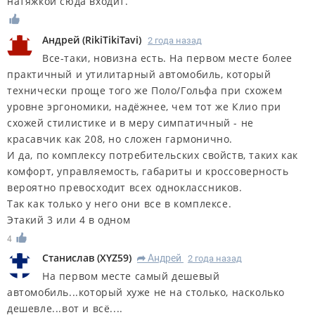
натяжкой сюда входит.
Андрей
(
RikiTikiTavi
)
2 года назад
Все-таки, новизна есть. На первом месте более
практичный и утилитарный автомобиль, который
технически проще того же Поло/Гольфа при схожем
уровне эргономики, надёжнее, чем тот же Клио при
схожей стилистике и в меру симпатичный - не
красавчик как 208, но сложен гармонично.
И да, по комплексу потребительских свойств, таких как
комфорт, управляемость, габариты и кроссоверность
вероятно превосходит всех одноклассников.
Так как только у него они все в комплексе.
Этакий 3 или 4 в одном
4
Станислав
(
XYZ59
)
Андрей
2 года назад
R
На первом месте самый дешевый
автомобиль...который хуже не на столько, насколько
дешевле...вот и всё....