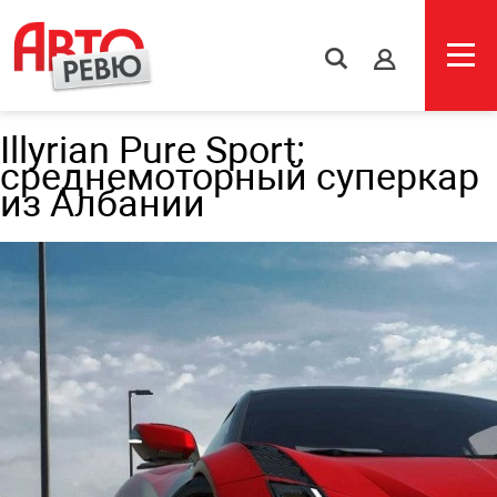
s
Illyrian Pure Sport:
среднемоторный суперкар
из Албании