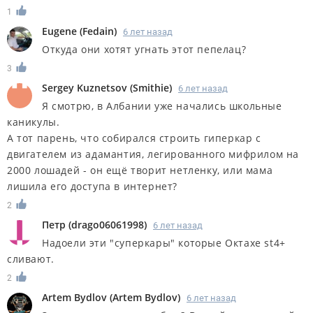
1
Eugene
(
Fedain
)
6 лет назад
Откуда они хотят угнать этот пепелац?
3
Sergey Kuznetsov
(
Smithie
)
6 лет назад
Я смотрю, в Албании уже начались школьные
каникулы.
А тот парень, что собирался строить гиперкар с
двигателем из адамантия, легированного мифрилом на
2000 лошадей - он ещё творит нетленку, или мама
лишила его доступа в интернет?
2
Петр
(
drago06061998
)
6 лет назад
Надоели эти "суперкары" которые Октахе st4+
сливают.
2
Artem Bydlov
(
Artem Bydlov
)
6 лет назад