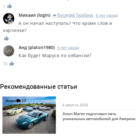
1
Михаил
(
login
)
Василий Тюрбеев
6 лет назад
R
А он начал наступать? Что кроме слов и
картинки?
Анд
(
platon1980
)
6 лет назад
Как будет Маруся по олбански?
10
Рекомендованные статьи
Новости
17
4 августа 2026
Aston Martin подготовил пять
уникальных автомобилей для Америки