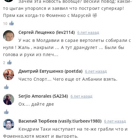
Зачем эта новость вообще? Веский повод: какой-
то цыган упоролся и заявил что построит суперкар!
Прям как когда-то Фоменко с Марусей 🤣
10
Сергей Лещенко
(
lev2114
)
6 лет назад
У нас в Молдавии в сарае вертолеты собирали с
нуля ! Жаль , накрыли ... А тут драндулет ... Были бы
голова и руки из плеч...
2
Дмитрий Евтушенко
(
poetda
)
6 лет назад
Чисто Спорт
... Чего еще от Албании взять.
Serjio Amorales
(
SA234
)
6 лет назад
Ох.... дайте две
Василий Тюрбеев
(
vasily.tiurbeev1980
)
6 лет назад
Кендрим Таки наступает на те-же грабли что и
Фоменко,хотя может и выгореть.