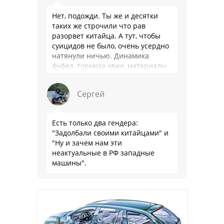
Нет, подожди. Ты же и десятки
таких же строчили что рав
разорвет китайца. А тут, чтобы
суицидов не было, очень усердно
натянули ничью. Динамика
фуфел, тормоза хвже, материалы
салона хуже. Не, …
Сергей
Есть только два гендера:
"Задолбали своими китайцами" и
"Ну и зачем нам эти
неактуальные в РФ западные
машины".