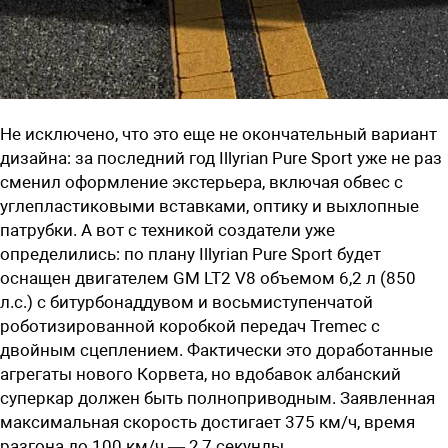
Не исключено, что это еще не окончательный вариант
дизайна: за последний год Illyrian Pure Sport уже не раз
сменил оформление экстерьера, включая обвес с
углепластиковыми вставками, оптику и выхлопные
патрубки. А вот с техникой создатели уже
определились: по плану Illyrian Pure Sport будет
оснащен двигателем GM LT2 V8 объемом 6,2 л (850
л.с.) с битурбонаддувом и восьмиступенчатой
роботизированной коробкой передач Tremec с
двойным сцеплением. Фактически это доработанные
агрегаты нового Корвета, но вдобавок албанский
суперкар должен быть полноприводным. Заявленная
максимальная скорость достигает 375 км/ч, время
разгона до 100 км/ч — 2,7 секунды.