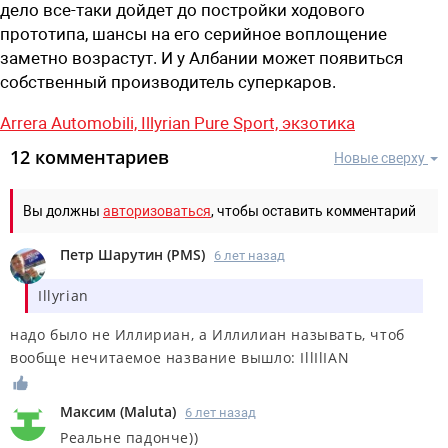
дело все-таки дойдет до постройки ходового
прототипа, шансы на его серийное воплощение
заметно возрастут. И у Албании может появиться
собственный производитель суперкаров.
Arrera Automobili,
Illyrian Pure Sport,
экзотика
12 комментариев
Новые сверху
Вы должны
авторизоваться
, чтобы оставить комментарий
Петр Шарутин
(
PMS
)
6 лет назад
Illyrian
надо было не Иллириан, а Иллилиан называть, чтоб
вообще нечитаемое название вышло: IllIlIAN
Максим
(
Maluta
)
6 лет назад
Реальне падонче))