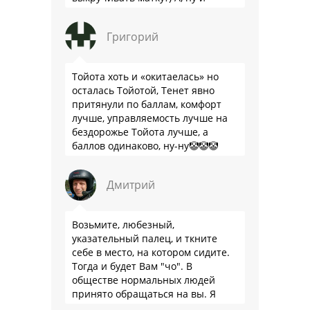
пресловутую ликвидность тоже не
забываем.
Григорий
Тойота хоть и «окитаелась» но
осталась Тойотой, Тенет явно
притянули по баллам, комфорт
лучше, управляемость лучше на
бездорожье Тойота лучше, а
баллов одинаково, ну-ну🤡🤡🤡
Дмитрий
Возьмите, любезный,
указательный палец, и ткните
себе в место, на котором сидите.
Тогда и будет Вам "чо". В
обществе нормальных людей
принято обращаться на вы. Я
понятно объясняю?