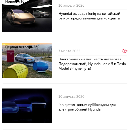
Новости
16
10 апреля 2026
Hyundai выведет Ioniq на китайский
рынок: представлены два концепта
Первая встреча
360
p
7 марта 2022
Электрический пёс, часть четвёртая.
Подорожанский, Hyundai Ioniq 5 и Tesla
Model 3 (чуть-чуть)
Новости
6
10 августа 2020
Ioniq стал новым суббрендом для
электромобилей Hyundai