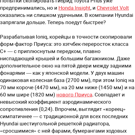
Попытки скопировать гибрид Toyota Prius уже
предпринимались, но и
Honda Insight
, и
Chevrolet Volt
оказались ни слишком удачными. В компании Hyundai
запрягали дольше. Теперь поедут быстрее?
Разрабатывая Ioniq, корейцы в точности скопировали
форм-фактор Приуса: это хэтчбек-переросток класса
C+ — с приплюснутым передком, плавно
ниспадающей крышей и большим багажником. Даже
дополнительное окно на пятой двери между задними
фонарями — как у японской модели. У двух машин
одинаковая колесная база (2700 мм), при этом Ioniq на
70 мм короче (4470 мм), на 20 мм ниже (1450 мм) и на
60 мм шире (1820 мм)
нового Приуса
. Совпадает и
невысокий коэффициент аэродинамического
сопротивления (0,24). Впрочем, выглядит «кореец»
симпатичнее — с традиционной для всех последних
Hyundai шестиугольной решеткой радиатора,
«сросшимися» с ней фарами, бумерангами ходовых