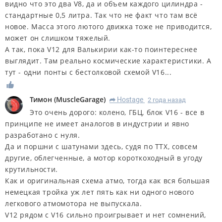
видно что это два V8, да и объем каждого цилиндра -
стандартные 0,5 литра. Так что не факт что там всё
новое. Масса этого лютого движка тоже не приводится,
может он слишком тяжелый.
А так, пока V12 для Валькирии как-то поинтереснее
выглядит. Там реально космические характеристики. А
тут - одни понты с бестолковой схемой V16...
Тимон
(
MuscleGarage
)
Hostage
2 года назад
R
Это очень дорого: колено, ГБЦ, блок V16 - все в
принципе не имеет аналогов в индустрии и явно
разработано с нуля.
Да и поршни с шатунами здесь, судя по ТТХ, совсем
другие, облегченные, а мотор короткоходный в угоду
крутильности.
Как и оригинальная схема атмо, тогда как вся большая
немецкая тройка уж лет пять как ни одного нового
легкового атмомотора не выпускала.
V12 рядом с V16 сильно проигрывает и нет сомнений,