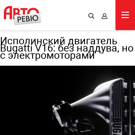
s
Исполинский двигатель
Bugatti V16: без наддува, но
с электромоторами