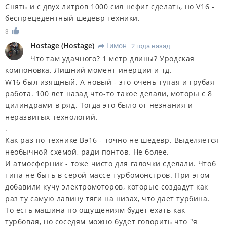
Снять и с двух литров 1000 сил нефиг сделать, но V16 -
беспрецедентный шедевр техники.
3
Hostage
(
Hostage
)
Тимон
2 года назад
R
Что там удачного? 1 метр длины? Уродская
компоновка. Лишний момент инерции и тд.
W16 был изящный. А новый - это очень тупая и грубая
работа. 100 лет назад что-то такое делали, моторы с 8
цилиндрами в ряд. Тогда это было от незнания и
неразвитых технологий.
.
Как раз по технике Вэ16 - точно не шедевр. Выделяется
необычной схемой, ради понтов. Не более.
И атмосферник - тоже чисто для галочки сделали. Чтоб
типа не быть в серой массе турбомонстров. При этом
добавили кучу электромоторов, которые создадут как
раз ту самую лавину тяги на низах, что дает турбина.
То есть машина по ощущениям будет ехать как
турбовая, но соседям можно будет говорить что "я