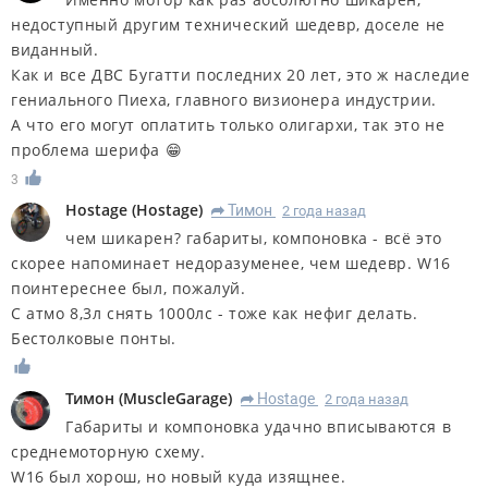
недоступный другим технический шедевр, доселе не
виданный.
Как и все ДВС Бугатти последних 20 лет, это ж наследие
гениального Пиеха, главного визионера индустрии.
А что его могут оплатить только олигархи, так это не
проблема шерифа 😁
3
Hostage
(
Hostage
)
Тимон
2 года назад
R
чем шикарен? габариты, компоновка - всё это
скорее напоминает недоразуменее, чем шедевр. W16
поинтереснее был, пожалуй.
С атмо 8,3л снять 1000лс - тоже как нефиг делать.
Бестолковые понты.
Тимон
(
MuscleGarage
)
Hostage
2 года назад
R
Габариты и компоновка удачно вписываются в
среднемоторную схему.
W16 был хорош, но новый куда изящнее.