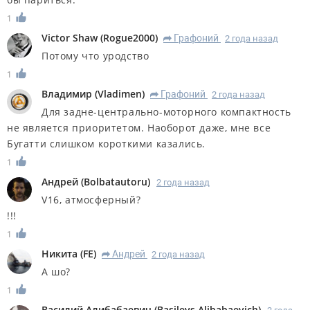
1
Victor Shaw
(
Rogue2000
)
Графоний
2 года назад
R
Потому что уродство
1
Владимир
(
Vladimen
)
Графоний
2 года назад
R
Для задне-центрально-моторного компактность
не является приоритетом. Наоборот даже, мне все
Бугатти слишком короткими казались.
1
Андрей
(
Bolbatautoru
)
2 года назад
V16, атмосферный?
!!!
1
Никита
(
FE
)
Андрей
2 года назад
R
А шо?
1
Василий Алибабаевич
(
Basilevs Alibabaevich
)