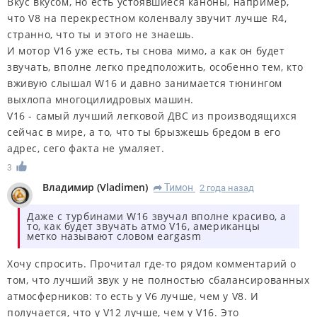
Вкус вкусом, но есть устоявшиеся каноны, например,
что V8 на перекрестном коленвалу звучит лучше R4,
странно, что ты и этого не знаешь.
И мотор V16 уже есть, ты снова мимо, а как он будет
звучать, вполне легко предположить, особенно тем, кто
вживую слышал W16 и давно занимается тюнингом
выхлопа многоцилидровых машин.
V16 - самый лучший легковой ДВС из производящихся
сейчас в мире, а то, что ты брызжешь бредом в его
адрес, сего факта не умаляет.
3
Владимир
(
Vladimen
)
Тимон
2 года назад
R
Даже с турбинами W16 звучал вполне красиво, а
то, как будет звучать атмо V16, американцы
метко называют словом eargasm
Хочу спросить. Прочитал где-то рядом комментарий о
том, что лучший звук у не полностью сбалансированных
атмосферников: то есть у V6 лучше, чем у V8. И
получается, что у V12 лучше, чем у V16. Это