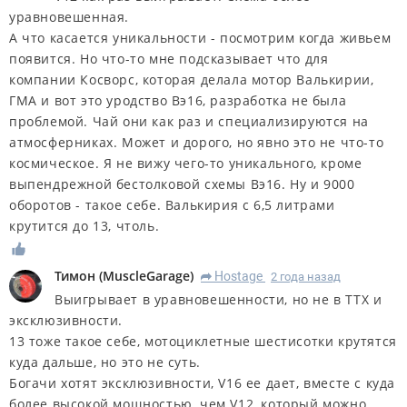
уравновешенная.
А что касается уникальности - посмотрим когда живьем
появится. Но что-то мне подсказывает что для
компании Косворс, которая делала мотор Валькирии,
ГМА и вот это уродство Вэ16, разработка не была
проблемой. Чай они как раз и специализируются на
атмосферниках. Может и дорого, но явно это не что-то
космическое. Я не вижу чего-то уникального, кроме
выпендрежной бестолковой схемы Вэ16. Ну и 9000
оборотов - такое себе. Валькирия с 6,5 литрами
крутится до 13, чтоль.
Тимон
(
MuscleGarage
)
Hostage
2 года назад
R
Выигрывает в уравновешенности, но не в ТТХ и
эксклюзивности.
13 тоже такое себе, мотоциклетные шестисотки крутятся
куда дальше, но это не суть.
Богачи хотят эксклюзивности, V16 ее дает, вместе с куда
более высокой мощностью, чем V12, который можно