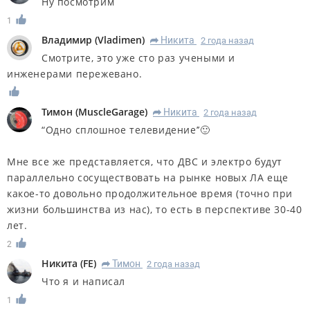
Ну посмотрим
1
Владимир
(
Vladimen
)
Никита
2 года назад
R
Смотрите, это уже сто раз учеными и
инженерами пережевано.
Тимон
(
MuscleGarage
)
Никита
2 года назад
R
“Одно сплошное телевидение’’🙂
Мне все же представляется, что ДВС и электро будут
параллельно сосуществовать на рынке новых ЛА еще
какое-то довольно продолжительное время (точно при
жизни большинства из нас), то есть в перспективе 30-40
лет.
2
Никита
(
FE
)
Тимон
2 года назад
R
Что я и написал
1