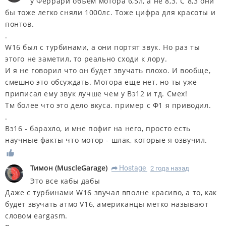
у Феррари объем мотора 6,5л, а не 8,3. С 8,3 они
бы тоже легко сняли 1000лс. Тоже цифра для красоты и
понтов.
.
W16 был с турбинами, а они портят звук. Но раз ты
этого не заметил, то реально сходи к лору.
И я не говорил что он будет звучать плохо. И вообще,
смешно это обсуждать. Мотора еще нет, но ты уже
приписал ему звук лучше чем у Вэ12 и тд. Смех!
Тм более что это дело вкуса. пример с Ф1 я приводил.
.
Вэ16 - барахло, и мне пофиг на него, просто есть
научные факты что мотор - шлак, которые я озвучил.
Тимон
(
MuscleGarage
)
Hostage
2 года назад
R
Это все кабы дабы
Даже с турбинами W16 звучал вполне красиво, а то, как
будет звучать атмо V16, американцы метко называют
словом eargasm.