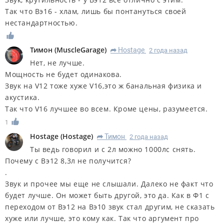
Так что Вэ16 - хлам, лишь бы понтануться своей
нестандартностью.
Тимон
(
MuscleGarage
)
Hostage
2 года назад
R
Нет, не лучше.
Мощность не будет одинакова.
Звук на V12 тоже хуже V16,это ж банальная физика и
акустика.
Так что V16 лучшее во всем. Кроме цены, разумеется.
1
Hostage
(
Hostage
)
Тимон
2 года назад
R
Ты ведь говорил и с 2л можно 1000лс снять.
Почему с Вэ12 8,3л не получится?
.
Звук и прочее мы еще не слышали. Далеко не факт что
будет лучше. Он может быть другой, это да. Как в Ф1 с
переходом от Вэ12 на Вэ10 звук стал другим, не сказать
хуже или лучше, это кому как. Так что аргумент про