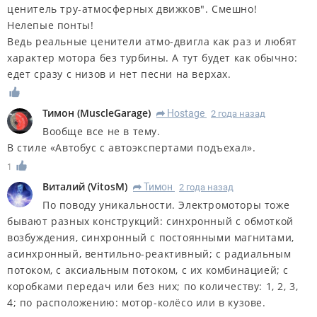
ценитель тру-атмосферных движков". Смешно!
Нелепые понты!
Ведь реальные ценители атмо-двигла как раз и любят
характер мотора без турбины. А тут будет как обычно:
едет сразу с низов и нет песни на верхах.
Тимон
(
MuscleGarage
)
Hostage
2 года назад
R
Вообще все не в тему.
В стиле «Автобус с автоэкспертами подъехал».
1
Виталий
(
VitosM
)
Тимон
2 года назад
R
По поводу уникальности. Электромоторы тоже
бывают разных конструкций: синхронный с обмоткой
возбуждения, синхронный с постоянными магнитами,
асинхронный, вентильно-реактивный; с радиальным
потоком, с аксиальным потоком, с их комбинацией; с
коробками передач или без них; по количеству: 1, 2, 3,
4; по расположению: мотор-колёсо или в кузове.