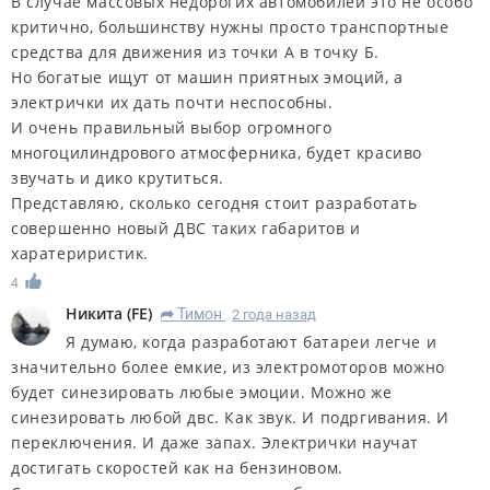
В случае массовых недорогих автомобилей это не особо
критично, большинству нужны просто транспортные
средства для движения из точки А в точку Б.
Но богатые ищут от машин приятных эмоций, а
электрички их дать почти неспособны.
И очень правильный выбор огромного
многоцилиндрового атмосферника, будет красиво
звучать и дико крутиться.
Представляю, сколько сегодня стоит разработать
совершенно новый ДВС таких габаритов и
харатериристик.
4
Никита
(
FE
)
Тимон
2 года назад
R
Я думаю, когда разработают батареи легче и
значительно более емкие, из электромоторов можно
будет синезировать любые эмоции. Можно же
синезировать любой двс. Как звук. И подргивания. И
переключения. И даже запах. Электрички научат
достигать скоростей как на бензиновом.