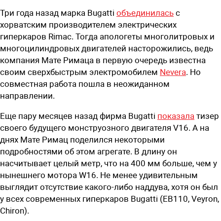
Три года назад марка Bugatti
объединилась
с
хорватским производителем электрических
гиперкаров Rimac. Тогда апологеты многолитровых и
многоцилиндровых двигателей насторожились, ведь
компания Мате Римаца в первую очередь известна
своим сверхбыстрым электромобилем
Nevera
. Но
совместная работа пошла в неожиданном
направлении.
Еще пару месяцев назад фирма Bugatti
показала
тизер
своего будущего монструозного двигателя V16. А на
днях Мате Римац поделился некоторыми
подробностями об этом агрегате. В длину он
насчитывает целый метр, что на 400 мм больше, чем у
нынешнего мотора W16. Не менее удивительным
выглядит отсутствие какого-либо наддува, хотя он был
у всех современных гиперкаров Bugatti (EB110, Veyron,
Chiron).