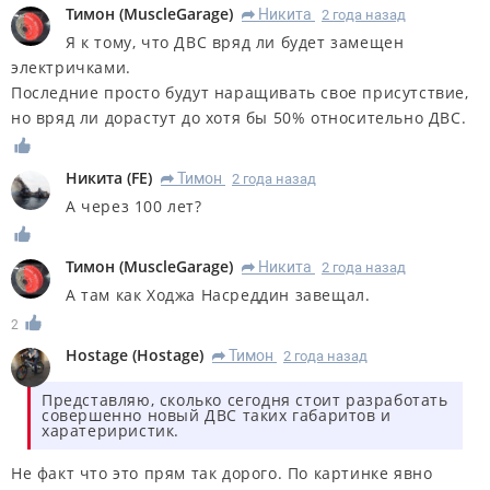
Тимон
(
MuscleGarage
)
Никита
2 года назад
R
Я к тому, что ДВС вряд ли будет замещен
электричками.
Последние просто будут наращивать свое присутствие,
но вряд ли дорастут до хотя бы 50% относительно ДВС.
Никита
(
FE
)
Тимон
2 года назад
R
А через 100 лет?
Тимон
(
MuscleGarage
)
Никита
2 года назад
R
А там как Ходжа Насреддин завещал.
2
Hostage
(
Hostage
)
Тимон
2 года назад
R
Представляю, сколько сегодня стоит разработать
совершенно новый ДВС таких габаритов и
харатериристик.
Не факт что это прям так дорого. По картинке явно