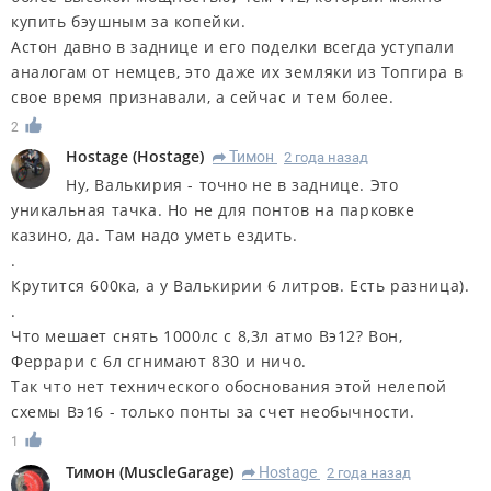
купить бэушным за копейки.
Астон давно в заднице и его поделки всегда уступали
аналогам от немцев, это даже их земляки из Топгира в
свое время признавали, а сейчас и тем более.
2
Hostage
(
Hostage
)
Тимон
2 года назад
R
Ну, Валькирия - точно не в заднице. Это
уникальная тачка. Но не для понтов на парковке
казино, да. Там надо уметь ездить.
.
Крутится 600ка, а у Валькирии 6 литров. Есть разница).
.
Что мешает снять 1000лс с 8,3л атмо Вэ12? Вон,
Феррари с 6л сгнимают 830 и ничо.
Так что нет технического обоснования этой нелепой
схемы Вэ16 - только понты за счет необычности.
1
Тимон
(
MuscleGarage
)
Hostage
2 года назад
R