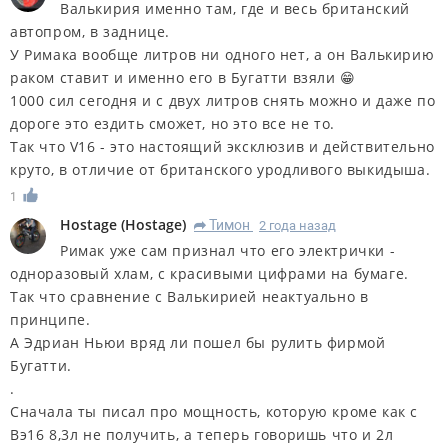
Валькирия именно там, где и весь британский
автопром, в заднице.
У Римака вообще литров ни одного нет, а он Валькирию
раком ставит и именно его в Бугатти взяли 😁
1000 сил сегодня и с двух литров снять можно и даже по
дороге это ездить сможет, но это все не то.
Так что V16 - это настоящий эксклюзив и действительно
круто, в отличие от британского уродливого выкидыша.
1
Hostage
(
Hostage
)
Тимон
2 года назад
R
Римак уже сам признал что его электрички -
одноразовый хлам, с красивыми цифрами на бумаге.
Так что сравнение с Валькирией неактуально в
принципе.
А Эдриан Ньюи вряд ли пошел бы рулить фирмой
Бугатти.
.
Сначала ты писал про мощность, которую кроме как с
Вэ16 8,3л не получить, а теперь говоришь что и 2л