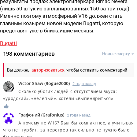
результаты продаж электрогиперкара Rimac Nevera
(лишь 50 штук из запланированных 150 за три года).
Именно поэтому атмосферный V16 должен стать
главным козырем новой модели Bugatti, которую
представят уже в ближайшие месяцы.
Bugatti
198 комментариев
Новые сверху
Вы должны
авторизоваться
, чтобы оставить комментарий
Victor Shaw
(
Rogue2000
)
2 года назад
Сколько убогих людей с отсутствием вкуса:
«уродский», «нелепый», хотели «выпендриться»
Графоний
(
Grafonius
)
2 года назад
А почему не W16? Был бы компактнее, а учитывая
что нет турбин, за перегрев так сильно не нужно было
бы париться.