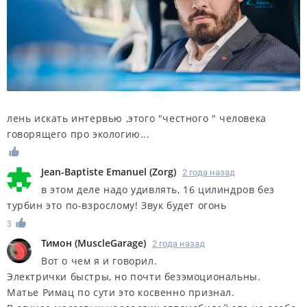
лень искать интервью ,этого "честного " человека
говорящего про экологию...
Jean-Baptiste Emanuel
(
Zorg
)
2 года назад
в этом деле надо удивлять, 16 цилиндров без
турбин это по-взрослому! Звук будет огонь
3
Тимон
(
MuscleGarage
)
2 года назад
Вот о чем я и говорил.
Электрички быстры, но почти безэмоциональны.
Матье Римац по сути это косвенно признал.