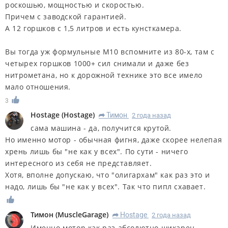
роскошью, мощностью и скоростью.
Причем с заводской гарантией.
А 12 горшков с 1,5 литров и есть кунсткамера.
Вы тогда уж формульные М10 вспомните из 80-х, там с
четырех горшков 1000+ сил снимали и даже без
нитрометана, но к дорожной технике это все имело
мало отношения.
3
Hostage
(
Hostage
)
Тимон
2 года назад
R
сама машина - да, получится крутой.
Но именно мотор - обычная фигня, даже скорее нелепая
хрень лишь бы "не как у всех". По сути - ничего
интересного из себя не представляет.
Хотя, вполне допускаю, что "олигархам" как раз это и
надо, лишь бы "не как у всех". Так что пипл схавает.
Тимон
(
MuscleGarage
)
Hostage
2 года назад
R
Именно мотор как раз абсолютно шикарен,