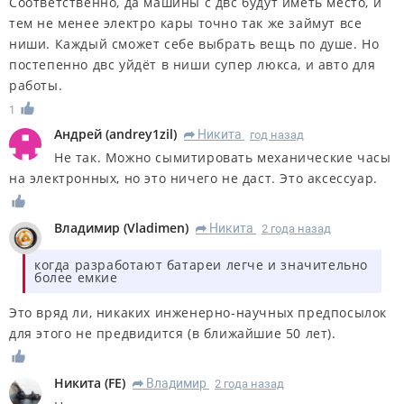
Соответственно, да машины с двс будут иметь место, и
тем не менее электро кары точно так же займут все
ниши. Каждый сможет себе выбрать вещь по душе. Но
постепенно двс уйдёт в ниши супер люкса, и авто для
работы.
1
Андрей
(
andrey1zil
)
Никита
год назад
R
Не так. Можно сымитировать механические часы
на электронных, но это ничего не даст. Это аксессуар.
Владимир
(
Vladimen
)
Никита
2 года назад
R
когда разработают батареи легче и значительно
более емкие
Это вряд ли, никаких инженерно-научных предпосылок
для этого не предвидится (в ближайшие 50 лет).
Никита
(
FE
)
Владимир
2 года назад
R