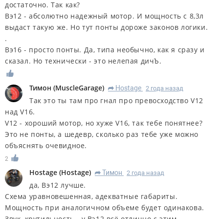
достаточно. Так как?
Вэ12 - абсолютно надежный мотор. И мощность с 8,3л
выдаст такую же. Но тут понты дороже законов логики.
.
Вэ16 - просто понты. Да, типа необычно, как я сразу и
сказал. Но технически - это нелепая дичЪ.
Тимон
(
MuscleGarage
)
Hostage
2 года назад
R
Так это ты там про гнал про превосходство V12
над V16.
V12 - хороший мотор, но хуже V16, так тебе понятнее?
Это не понты, а шедевр, сколько раз тебе уже можно
объяснять очевидное.
2
Hostage
(
Hostage
)
Тимон
2 года назад
R
да, Вэ12 лучше.
Схема уравновешенная, адекватные габариты.
Мощность при аналогичном объеме будет одинакова.
Звук, крутильность - у Вэ12 всё отлично с этим.