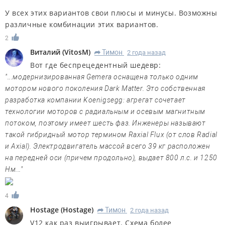
У всех этих вариантов свои плюсы и минусы. Возможны
различные комбинации этих вариантов.
2
Виталий
(
VitosM
)
Тимон
2 года назад
R
Вот где беспрецедентный шедевр:
"...модернизированная Gemera оснащена только одним
мотором нового поколения Dark Matter. Это собственная
разработка компании Koenigsegg: агрегат сочетает
технологии моторов с радиальным и осевым магнитным
потоком, поэтому имеет шесть фаз. Инженеры называют
такой гибридный мотор термином Raxial Flux (от слов Radial
и Axial). Электродвигатель массой всего 39 кг расположен
на передней оси (причем продольно), выдает 800 л.с. и 1250
Нм..."
4
Hostage
(
Hostage
)
Тимон
2 года назад
R
V12 как раз выигрывает. Схема более