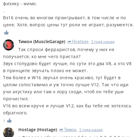
физику - мимо.
.
Вэ16 очень во многом проигрывает, в том числе и по
цене. Хотя, вопрос цены тут роли не играет, разумеется.
Тимон
(
MuscleGarage
)
Hostage
2 года назад
R
Так спроси ферраристов, почему у них не
получается, ко мне чего пристал?
Звук стопудово будет лучше, по сути это два V8, а это V8
в принципе звучать плохо не может.
Тем более и W16 звучал очень красиво, тут будет в
целом сопоставимо и уж точно лучше V12. Так что иди
учи акустику или там к лору сходи, чтоб он тебе уши
прочистил.
V16 во всем круче и лучше V12, как бы тебе не хотелось
обратного.
1
Hostage
(
Hostage
)
Тимон
2 года назад
R