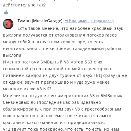
действительно так?
Тимон
(
MuscleGarage
)
Владимир
2 года назад
R
Есть такое мнение, что наиболее красивый звук
выхлопа получается от столкновения потоков газов
между собой в выпускном коллекторе, то есть
неоптимальной с точки зрения газодинамики работы
выхлопа.
Именно поэтому БМВшный V8 мотор S63 с их
гениальной патентованной схемой коллекторов с
питанием каждой из двух турбин от двух ГБЦ сразу (а не
от одной) звучит препаршиво и куда хуже менее
мощного их же V8 N63.
Мне лично по душе звук американских V8 и БМВшных
бензиновых R6 (последние как раз идеально
сбалансированы), при этом звук V8 с крестообразным
коленвалом почти повсеместно считается самым
красивым, какого мнения и я придерживаюсь.
V12 звучит тоже прекрасно, что есть, то есть, но чем