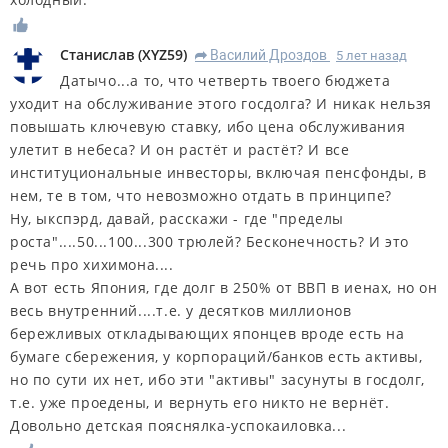
Станислав
(
XYZ59
)
Василий Дроздов
5 лет назад
R
Датычо...а то, что четверть твоего бюджета
уходит на обслуживание этого госдолга? И никак нельзя
повышать ключевую ставку, ибо цена обслуживания
улетит в небеса? И он растёт и растёт? И все
институциональные инвесторы, включая пенсфонды, в
нем, те в том, что невозможно отдать в принципе?
Ну, ыкспэрд, давай, расскажи - где "пределы
роста"....50...100...300 трюлей? Бесконечность? И это
речь про хихимона....
А вот есть Япония, где долг в 250% от ВВП в иенах, но он
весь внутренний....т.е. у десятков миллионов
бережливых откладывающих японцев вроде есть на
бумаге сбережения, у корпораций/банков есть активы,
но по сути их нет, ибо эти "активы" засунуты в госдолг,
т.е. уже проедены, и вернуть его никто не вернёт.
Довольно детская пояснялка-успокаиловка...