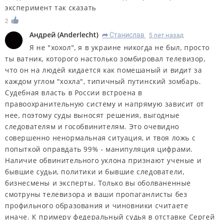
эксперимент так сказать
2
Андрей
(
Anderlecht
)
Станислав
5 лет назад
R
Я не "хохол", я в украине никогда не был, просто
ты ватник, которого настолько зомбировал телевизор,
что он на людей кидается как помешаный и видит за
каждом углом "хохла", типичный путинский зомбарь.
Судебная власть в России встроена в
правоохранительную систему и напрямую зависит от
нее, поэтому суды выносят решения, выгодные
следователям и гособвинителям. Это очевидно
совершенно ненормальная ситуация, и твоя ложь с
попыткой оправдать 99% - манипуляция цифрами.
Наличие обвинительного уклона признают ученые и
бывшие судьи, политики и бывшие следователи,
бизнесмены и эксперты. Только вы оболваненные
смотруны телевизора и ваши пропаганлисты без
профильного образования и чиновники считаете
иначе. К примеру федеральный судья в отставке Сергей