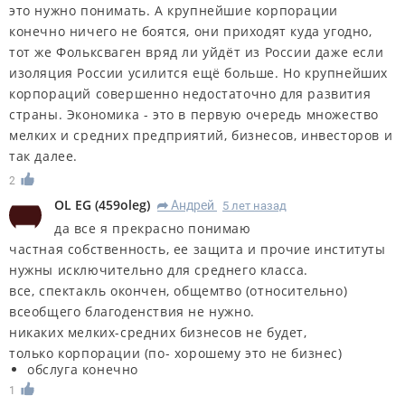
это нужно понимать. А крупнейшие корпорации
конечно ничего не боятся, они приходят куда угодно,
тот же Фольксваген вряд ли уйдёт из России даже если
изоляция России усилится ещё больше. Но крупнейших
корпораций совершенно недостаточно для развития
страны. Экономика - это в первую очередь множество
мелких и средних предприятий, бизнесов, инвесторов и
так далее.
2
OL EG
(
459oleg
)
Андрей
5 лет назад
R
да все я прекрасно понимаю
частная собственность, ее защита и прочие институты
нужны исключительно для среднего класса.
все, спектакль окончен, общемтво (относительно)
всеобщего благоденствия не нужно.
никаких мелких-средних бизнесов не будет,
только корпорации (по- хорошему это не бизнес)
обслуга конечно
1