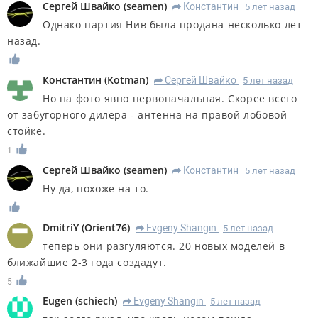
Сергей Швайко
(
seamen
)
Константин
5 лет назад
R
Однако партия Нив была продана несколько лет
назад.
Константин
(
Kotman
)
Сергей Швайко
5 лет назад
R
Но на фото явно первоначальная. Скорее всего
от забугорного дилера - антенна на правой лобовой
стойке.
1
Сергей Швайко
(
seamen
)
Константин
5 лет назад
R
Ну да, похоже на то.
DmitriY
(
Orient76
)
Evgeny Shangin
5 лет назад
R
теперь они разгуляются. 20 новых моделей в
ближайшие 2-3 года создадут.
5
Eugen
(
schiech
)
Evgeny Shangin
5 лет назад
R