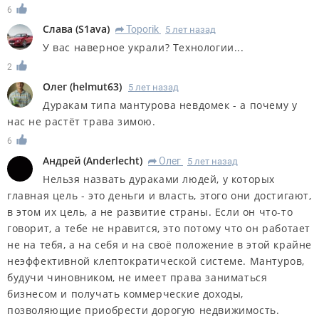
6
Слава
(
S1ava
)
Toporik
5 лет назад
R
У вас наверное украли? Технологии...
2
Олег
(
helmut63
)
5 лет назад
Дуракам типа мантурова невдомек - а почему у
нас не растёт трава зимою.
6
Андрей
(
Anderlecht
)
Олег
5 лет назад
R
Нельзя назвать дураками людей, у которых
главная цель - это деньги и власть, этого они достигают,
в этом их цель, а не развитие страны. Если он что-то
говорит, а тебе не нравится, это потому что он работает
не на тебя, а на себя и на своё положение в этой крайне
неэффективной клептократической системе. Мантуров,
будучи чиновником, не имеет права заниматься
бизнесом и получать коммерческие доходы,
позволяющие приобрести дорогую недвижимость.