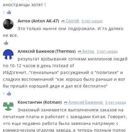
иностранцы хотят !
1
Антон
(
Anton AK-47
)
Сергей
5 лет назад
R
Это только нынче они подорожали. И то далеко
не все.
Алексей Баженов
(
Thermos
)
Антон
5 лет назад
R
результат вjobывания сотнями миллионов людей
по 10-12 часов в день instead of
ИБД\генит.."гениальных" рассуждений о "политике" и
сладких воспоминаний "как хорошо было раньше и вот
бы пришёл хороший дядя и дал всё бесплатно"
1
Константин
(
Kotman
)
Алексей Баженов
5 лет назад
R
Знакомый занимается выполнением заказов на
печатные платы и работает с заводами Китая. Говорит,
что еще недавно работа была завязана напрямую с
коммерческим отделом завода, а теперь полным полно