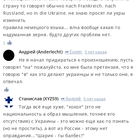
страну то говорят обычно nach Frankreich. nach
Russland, но in die Ukraine. не знаю просят ли укры
изменить
правила немецкого языка... в/на вообще какая-то
надуманная херня. будто других проблем нет.
2
Андрей
(
Anderlecht
)
Eugen
5 лет назад
R
Не я начал придираться к произношению, пусть
говорят "на" пожалуйста, ко мне была претензия, что я
говорю "в" как это делают украинцы и не только они, я
отвечал.
Станислав
(
XYZ59
)
Андрей
5 лет назад
R
Тогда всё еще хуже, "хохол" (это не
национальность а образ мышления, точнее его
отсутствия) с Украины - это можно еще как-то понять
(но не простить), а вот из России - этому нет
оправдания..."Шарик - ты балбес!"