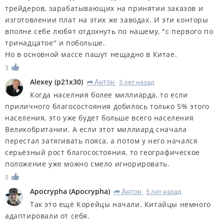
трейдеров, зарабатывающих на принятии заказов и
изготовлении плат на этих же заводах. И эти конторы
вполне себе любят отдохнуть по нашему, "с первого по
тринадцатое" и побольше.
Но в основной массе пашут нещадно в Китае.
3
Alexey
(
p21x30
)
Антон
5 лет назад
R
Когда населния более миллиарда, то если
приличного благосостояния добилось только 5% этого
населения, это уже будет больше всего населения
Великобритании. А если этот миллиард сначала
перестал затягивать пояса, а потом у него начался
серьёзный рост благосостояния, то географическое
положение уже можно смело игнорировать.
5
Apocrypha
(
Apocrypha
)
Антон
5 лет назад
R
Так это ещё Корейцы начали. Китайцы немного
адаптировали от себя.