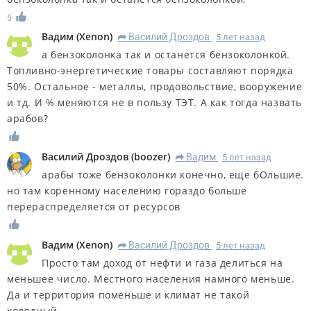
5
Вадим
(
Xenon
)
Василий Дроздов
5 лет назад
R
а бензоколонка так и останется бензоколонкой.
Топливно-энергетические товары составляют порядка
50%. Остальное - металлы, продовольствие, вооружение
и тд. И % меняются не в пользу ТЭТ. А как тогда назвать
арабов?
Василий Дроздов
(
boozer
)
Вадим
5 лет назад
R
арабы тоже бензоколонки конечно, еще бОльшие.
но там коренному населению гораздо больше
перераспределяется от ресурсов
Вадим
(
Xenon
)
Василий Дроздов
5 лет назад
R
Просто там доход от нефти и газа делиться на
меньшее число. Местного населения намного меньше.
Да и территория поменьше и климат не такой
холодный.