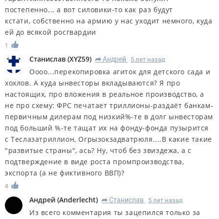
постепенно... а вот силовики-то как раз будут
кстати, собственно на армию у нас уходит немного, куда
ей до всякой росгвардии
1
Станислав
(
XYZ59
)
Андрей
5 лет назад
R
Оооо...перекопировка агиток для детского сада и
хохлов. А куда ынвесторы вкладываются? Я про
настоящих, про вложения в реальное производство, а
не про схему: ФРС печатает триллионы-раздаёт банкам-
первичным дилерам под низкий%-те в долг ынвесторам
под больший %-те тащат их на фонду-фонда пузырится
с Теслазатриллион, Огрызокзадватрюля....В какие такие
"развитые страны", ась? Ну, чтоб без звиздежа, а с
подтверждение в виде роста промпроизводства,
экспорта (а не фиктивного ВВП)?
4
Андрей
(
Anderlecht
)
Станислав
5 лет назад
R
Из всего комментария ты зацепился только за