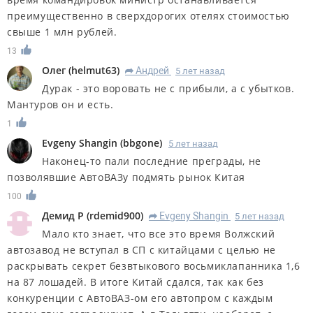
преимущественно в сверхдорогих отелях стоимостью
свыше 1 млн рублей.
13
Олег
(
helmut63
)
Андрей
5 лет назад
R
Дурак - это воровать не с прибыли, а с убытков.
Мантуров он и есть.
1
Evgeny Shangin
(
bbgone
)
5 лет назад
Наконец-то пали последние преграды, не
позволявшие АвтоВАЗу подмять рынок Китая
100
Демид Р
(
rdemid900
)
Evgeny Shangin
5 лет назад
R
Мало кто знает, что все это время Волжский
автозавод не вступал в СП с китайцами с целью не
раскрывать секрет безвтыкового восьмиклапанника 1,6
на 87 лошадей. В итоге Китай сдался, так как без
конкуренции с АвтоВАЗ-ом его автопром с каждым