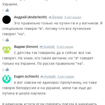
Украине.
1
Андрей
(
Anderlecht
)
Вадим
5 лет назад
R
Это правильно только на путин-тв и у ватников. Я
специально говорю "в", потому что все путинские
говорят "на".
1
Вадим
(
Xenon
)
Андрей
5 лет назад
R
С детства так говорили, да и сейчас все так
говорят. Не знаю, кто такие ватники, но "в" говорят
только на Украине. По русски правильно "на".
2
Eugen
(
schiech
)
Андрей
5 лет назад
R
я вот совсем не единорос пропутинец, но тоже
говорю белоруссия и на украине. меня так еще до
путина в школе научили.
в немецком кстати если говорять поезда в какуюнить