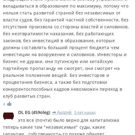
вкладываться в образование по максимуму, потому что
нельзя стать развитой страной без независимых от
власти судов, без гарантий частной собственности, без
отсутствия произвола со стороны властей и силовиков,
без неотвратимости наказания, без работающих
законов, без инвестиций в образование, которые
должны составлять больший процент бюджета чем
инвестиции на вооружение и силовиков. Инвесторы и
бизнес не дураки, они путинскую или китайскую
партийную пропаганду не смотрят, они смотрят на
реальное положение вещей. Без инвесторов и
процветания бизнеса, а также без подготовки
конкурентоспособных кадров невозможен переход в
клуб развитых стран.
4
OL EG
(
459oleg
)
Андрей
5 лет назад
R
это все (почти) было верно для капитализма
теперь какие там "независимые" суды, какие
гарантии...собственность-то похоже обнулят