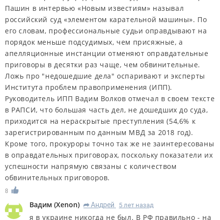
Пашин в интервью «Новым известиям» называл
российский суд «элементом карательной машины». По
его словам, профессиональные судьи оправдывают на
порядок меньше подсудимых, чем присяжные, а
апелляционные инстанции отменяют оправдательные
приговоры в десятки раз чаще, чем обвинительные.
Ложь про "недошедшие дела" оспаривают и эксперты
Института проблем правоприменения (ИПП).
Руководитель ИПП Вадим Волков отмечал в своем тексте
в РАПСИ, что большая часть дел, не дошедших до суда,
приходится на нераскрытые преступления (54,6% к
зарегистрированным по данным МВД за 2018 год).
Кроме того, прокуроры точно так же не заинтересованы
в оправдательных приговорах, поскольку показатели их
успешности напрямую связаны с количеством
обвинительных приговоров.
8
Вадим
(
Xenon
)
Андрей
5 лет назад
R
я в украине никогда не был. В РФ правильно - на