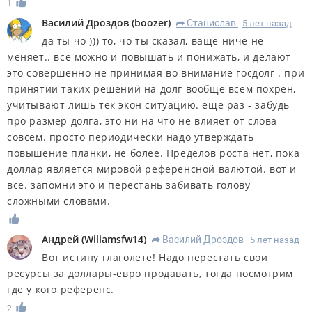
1
Василий Дроздов
(
boozer
)
Станислав
5 лет назад
R
да ты чо ))) то, чо ты сказал, ваще ниче не
меняет.. все можно и повышать и понижать, и делают
это совершенно не принимая во внимание госдолг . при
принятии таких решений на долг вообще всем похрен,
учитывают лишь тек экон ситуацию. еще раз - забудь
про размер долга, это ни на что не влияет от слова
совсем. просто периодически надо утверждать
повышение планки, не более. Пределов роста нет, пока
доллар является мировой референсной валютой. вот и
все. запомни это и перестань забивать голову
сложными словами.
Андрей
(
Wiliamsfw14
)
Василий Дроздов
5 лет назад
R
Вот истину глаголете! Надо перестать свои
ресурсы за доллары-евро продавать, тогда посмотрим
где у кого референс.
2