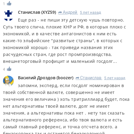
1
Станислав
(
XYZ59
)
Андрей
5 лет назад
R
Еще раз - не пиши эту детскую чушь повторно.
Суть твоего спича, плохие КНР и РФ, в которых плохо с
экономикой, и в качестве антагонистов к ним есть
какие-то эльфийские "развитые страны", в которых с
экономикой хорошо - так приведи названия этих
расчудесных стран, где рост промпроизводства,
внешнеторговый профицит и маленький госдолг...
4
Василий Дроздов
(
boozer
)
Станислав
5 лет назад
R
запомни, эксперд, если госдолг номинирован в
твоей собственной валюте, совершенно не имеет
значения его величина ) хоть тритриллиард будет, пока
нет альтернативы твоей валюте, долг не имеет
значения, а альтернативы пока нет . нету так сказать
альтернативного референса, ибо твоя валюта и есть
самый главный референс, и точка отсчета всего. а
бензоколонка так и останется бензоколонкой.