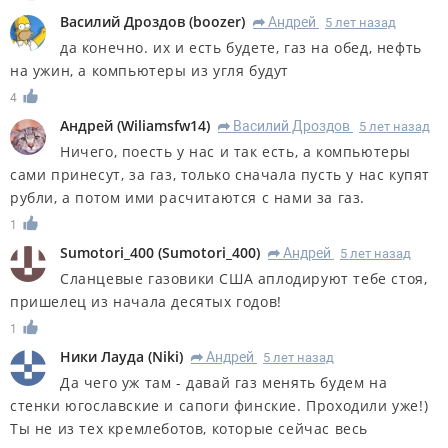
Василий Дроздов
(
boozer
)
Андрей
5 лет назад
R
да конечно. их и есть будете, газ на обед, нефть
на ужин, а компьютеры из угля будут
4
Андрей
(
Wiliamsfw14
)
Василий Дроздов
5 лет назад
R
Ничего, поесть у нас и так есть, а компьютеры
сами принесут, за газ, только сначала пусть у нас купят
рубли, а потом ими расчитаются с нами за газ.
1
Sumotori_400
(
Sumotori_400
)
Андрей
5 лет назад
R
Сланцевые газовики США аплодируют тебе стоя,
пришелец из начала десятых годов!
1
Ники Лауда
(
Niki
)
Андрей
5 лет назад
R
Да чего уж там - давай газ менять будем на
стенки югославские и сапоги финские. Проходили уже!)
Ты не из тех кремлеботов, которые сейчас весь