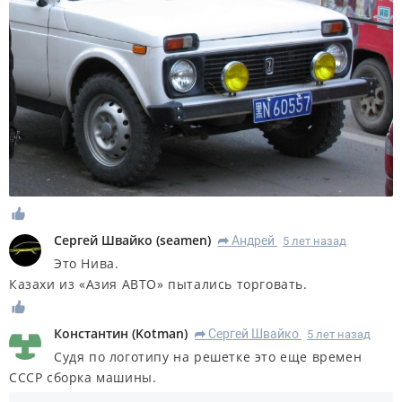
Сергей Швайко
(
seamen
)
Андрей
5 лет назад
R
Это Нива.
Казахи из «Азия АВТО» пытались торговать.
Константин
(
Kotman
)
Сергей Швайко
5 лет назад
R
Судя по логотипу на решетке это еще времен
СССР сборка машины.