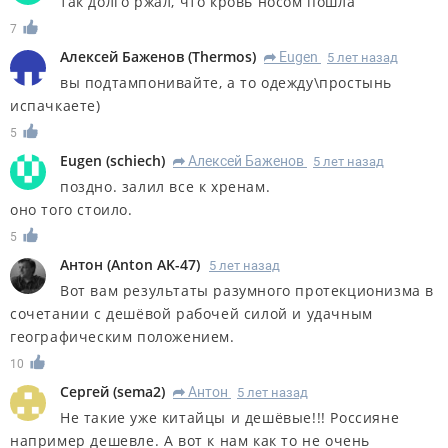
так долго ржал, что кровь носом пошла
7
Алексей Баженов
(
Thermos
)
Eugen
5 лет назад
R
вы подтампонивайте, а то одежду\простынь
испачкаете)
5
Eugen
(
schiech
)
Алексей Баженов
5 лет назад
R
поздно. залил все к хренам.
оно того стоило.
5
Антон
(
Anton AK-47
)
5 лет назад
Вот вам результаты разумного протекционизма в
сочетании с дешёвой рабочей силой и удачным
географическим положением.
10
Сергей
(
sema2
)
Антон
5 лет назад
R
Не такие уже китайцы и дешёвые!!! Россияне
например дешевле. А вот к нам как то не очень