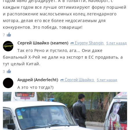
годом явно деградирует. А в Тольятти, наоборот, с
каждым годом все лучше оптимизируют форму поршней
и расположение маслосъемных колец легендарного
мотора, делая его все более недосигаемым для
конкурентов. Это победа, товарищи!
7
Сергей Швайко
(
seamen
)
Evgeny Shangin
5 лет назад
R
Так его Рено и пустило, ага... Они даже
банальный Х-Рей не дали на экспорт в ЕС продавать, а
тут целый Китай.
3
Андрей
(
Anderlecht
)
Сергей Швайко
5 лет назад
R
А это что тогда?)