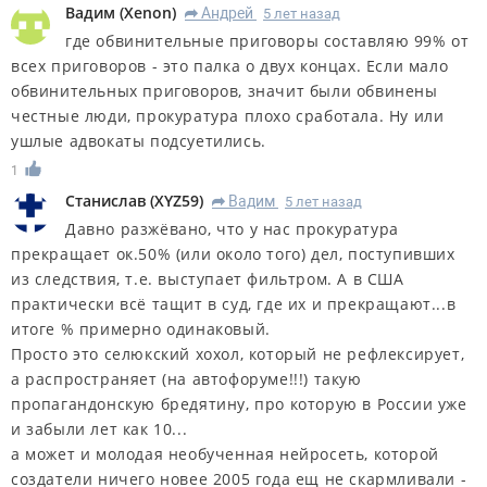
Вадим
(
Xenon
)
Андрей
5 лет назад
R
где обвинительные приговоры составляю 99% от
всех приговоров - это палка о двух концах. Если мало
обвинительных приговоров, значит были обвинены
честные люди, прокуратура плохо сработала. Ну или
ушлые адвокаты подсуетились.
1
Станислав
(
XYZ59
)
Вадим
5 лет назад
R
Давно разжёвано, что у нас прокуратура
прекращает ок.50% (или около того) дел, поступивших
из следствия, т.е. выступает фильтром. А в США
практически всё тащит в суд, где их и прекращают...в
итоге % примерно одинаковый.
Просто это селюкский хохол, который не рефлексирует,
а распространяет (на автофоруме!!!) такую
пропагандонскую бредятину, про которую в России уже
и забыли лет как 10...
а может и молодая необученная нейросеть, которой
создатели ничего новее 2005 года ещ не скармливали -