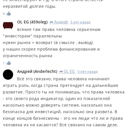
неразвитой долгие годы.
9
OL EG
(
459oleg
)
Андрей
5 лет назад
R
всякие там права человека серьезным
"инвесторам" параллельны
нужен рынок + возврат (в смысле , вывод)
у наших скорее проблема финансирования и
ограниченность рынка
1
Андрей
(
Anderlecht
)
OL EG
5 лет назад
R
Всё это связано, права человека начинают
играть роль, когда страна претендует на дальнейшее
развитие. Просто ты не понимаешь, что права человека
- это своего рода индикатор, один из показателей
насколько можно доверять системе, насколько она
безопасна для инвестиций, насколько она развита. В
конце концов бизнесмены - это не люди что ли и права
человека их не касаются? Всё связано на самом деле,