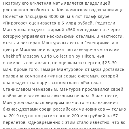
Поэтому его 84-летняя мать является владелицей
роскошного особняка на Клязьминском водохранилище.
Поместье площадью 4000 кв. м в яхт-гольф-клубе
«Пирогово» оценивается в 5 млрд рублей. Родители
Мантурова владеют фирмой «360 менеджмент», через
которую управляют несколькими отелями. В частности,
отель и ресторан Мантуровых есть в Геленджике, а в
центре Москвы они владеют пятизвёздочным отелем
Chekhoff Moscow Curio Collection by Hilton, чья
стоимость составляет, по оценкам экспертов, $25–30
млн. Кроме того, Тамаре Мантуровой от мужа досталась
половина компании «Финансовые системы», которой
она владеет на пару с сыном главы «Ростеха»
Станиславом Чемезовым. Мантуров прославился своей
любовью к роскоши и люксовым вещам. В частности,
Мантуров оказался лидером по частоте пользования
бизнес-джетами среди российских чиновников — только
за 2019 год он потратил свыше 200 млн рублей на 57
перелётов. Одновременно с этим стало известно, что во
время командировок министр останавливается