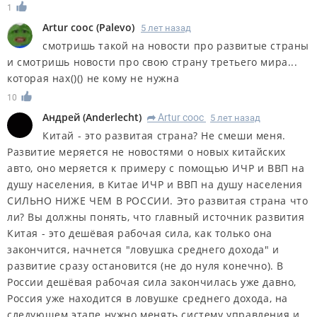
1
Artur cooc
(
Palevo
)
5 лет назад
смотришь такой на новости про развитые страны
и смотришь новости про свою страну третьего мира...
которая нах()() не кому не нужна
10
Андрей
(
Anderlecht
)
Artur cooc
5 лет назад
R
Китай - это развитая страна? Не смеши меня.
Развитие меряется не новостями о новых китайских
авто, оно меряется к примеру с помощью ИЧР и ВВП на
душу населения, в Китае ИЧР и ВВП на душу населения
СИЛЬНО НИЖЕ ЧЕМ В РОССИИ. Это развитая страна что
ли? Вы должны понять, что главный источник развития
Китая - это дешёвая рабочая сила, как только она
закончится, начнется "ловушка среднего дохода" и
развитие сразу остановится (не до нуля конечно). В
России дешёвая рабочая сила закончилась уже давно,
Россия уже находится в ловушке среднего дохода, на
следующем этапе нужно менять систему управления и