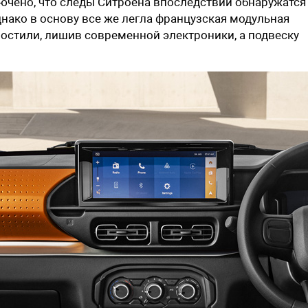
лючено, что следы Ситроена впоследствии обнаружатся
нако в основу все же легла французская модульная
ростили, лишив современной электроники, а подвеску