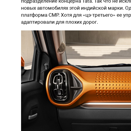
подразделение концерна Tata. Так что не иск
новых автомобилях этой индийской марки. Од
платформа CMP. Хотя для «цэ-третьего» ее уп
адаптировали для плохих дорог.