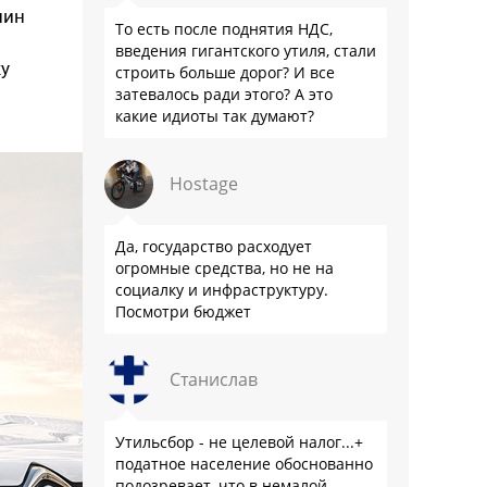
шин
То есть после поднятия НДС,
введения гигантского утиля, стали
ку
строить больше дорог? И все
и
затевалось ради этого? А это
какие идиоты так думают?
Hostage
Да, государство расходует
огромные средства, но не на
социалку и инфраструктуру.
Посмотри бюджет
Станислав
Утильсбор - не целевой налог...+
податное население обоснованно
подозревает, что в немалой