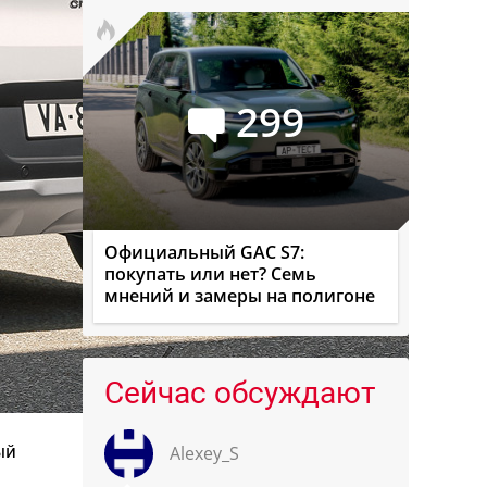
299
Официальный GAC S7:
покупать или нет? Семь
мнений и замеры на полигоне
Сейчас обсуждают
ый
Alexey_S