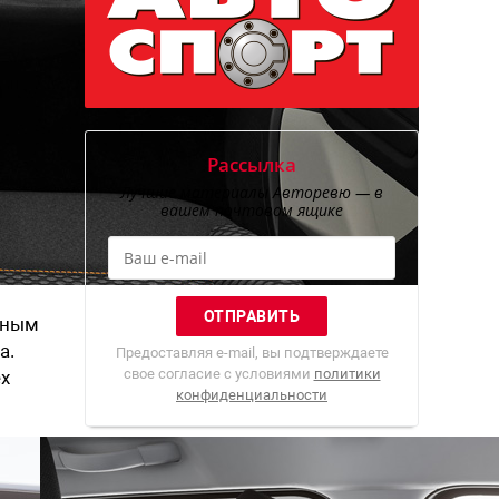
Рассылка
Лучшие материалы Авторевю — в
вашем почтовом ящике
жным
a.
Предоставляя e-mail, вы подтверждаете
свое согласие с условиями
политики
ех
конфиденциальности
Парковка Авторевю