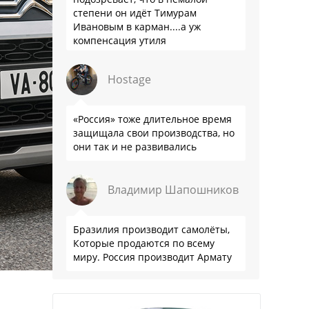
степени он идёт Тимурам
Ивановым в карман....а уж
компенсация утиля
производителям настолько мутна,
что прям эталон коррупции
Hostage
«Россия» тоже длительное время
защищала свои производства, но
они так и не развивались
Владимир Шапошников
Бразилия производит самолёты,
Которые продаются по всему
миру. Россия производит Армату