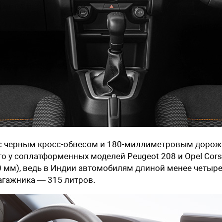
к с черным кросс-обвесом и 180-миллиметровым доро
то у соплатформенных моделей Peugeot 208 и Opel Cors
80 мм), ведь в Индии автомобилям длиной менее четыр
агажника — 315 литров.