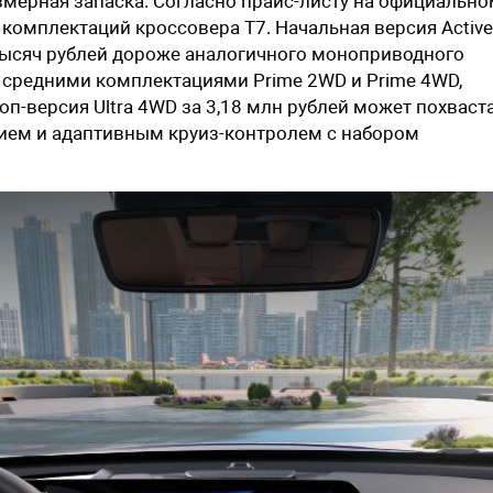
мерная запаска. Согласно прайс-листу на официально
х комплектаций кроссовера T7. Начальная версия Active
0 тысяч рублей дороже аналогичного моноприводного
у средними комплектациями Prime 2WD и Prime 4WD,
оп-версия Ultra 4WD за 3,18 млн рублей может похваст
ием и адаптивным круиз-контролем с набором