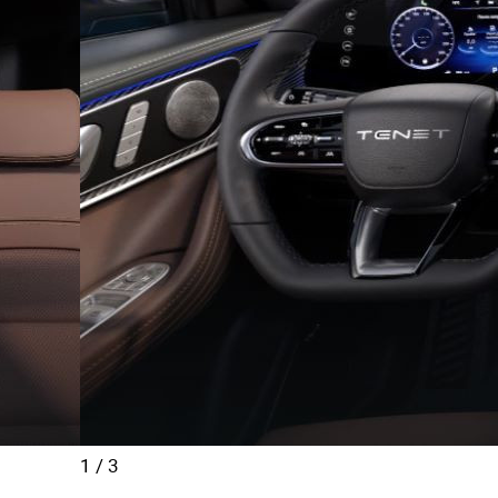
1
/
3