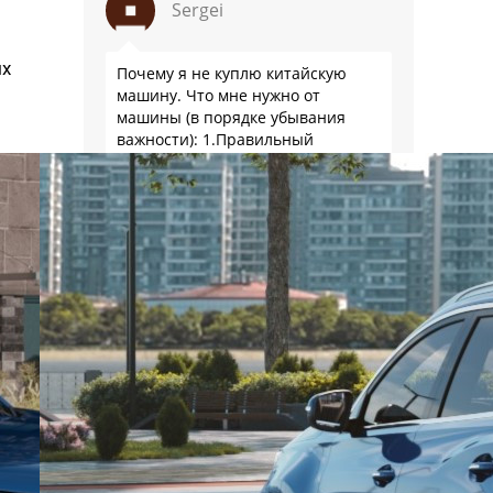
Sergei
ых
Почему я не куплю китайскую
машину. Что мне нужно от
машины (в порядке убывания
важности): 1.Правильный
типоразмер. В моем случае это
кузов универсал среднего
размера. 2.Надежность. Хочется
быть уверенным, что она меня
Дмитрий
везде довезет и …
У китайских колымаг нет никакой
репутации, это просто дешевые
подделки под авто из
цивилизованных стран. Кроме
того в китайском автопроме
сильнейший спад производства
(более 20% по итогам года)и
почти все китайские
Дмитрий
производители работают …