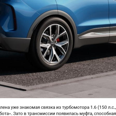
лена уже знакомая связка из турбомотора
1.6 (150 л.с.
бота». Зато в трансмиссии появилась муфта, способная