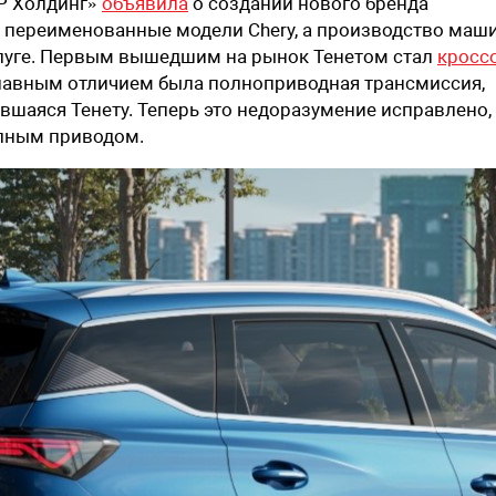
ГР Холдинг»
объявила
о создании нового бренда
я переименованные модели
Chery, а производство маш
уге.
Перв
ым
вышедш
им
на рынок
Тенетом
стал
кросс
Главным отличием была полноприводная трансмиссия,
авшаяся Тенету. Теперь это недоразумение исправлено,
лным приводом.