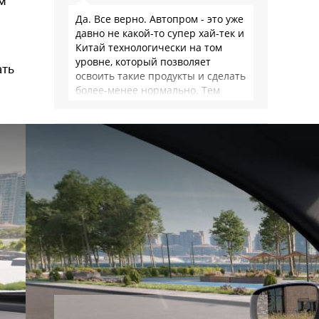
м
Да. Все верно. Автопром - это уже
давно не какой-то супер хай-тек и
Китай технологически на том
уровне, который позволяет
ать
освоить такие продукты и сделать
более-менее нормально. Тем
более, что китайцы просто …
Наша экспертиза
подержанных автомобилей