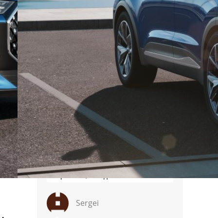
Зачем АР опять сравнивает
несравнимое, очередной заказ от
того же заказчика? Тойота в
прошлом году продала более
миллиона RAV на самых богатых и
требовательных рынках США и
Японии, в очередной раз
подтвердив статус …
Евгений
При этом обе веревки
произведены на одном заводе в
Китае. Например, как Мазда СХ5 и
Чанган. А серенькая и грубая
привезена контрабандой через
Киргизию, а модненькая типа с
гарантией
Sergei