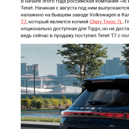
В
начале
этого года российская компания «А
Tenet.
Начиная с августа
под ним
выпускаютс
налажено на бывшем заводе Volkswagen в Кал
T7
, который
является копией
Chery Tiggo 7L
. 
опционально доступная для Tiggo, но не дост
ведь сейчас в продажу поступил Tenet T7
с по