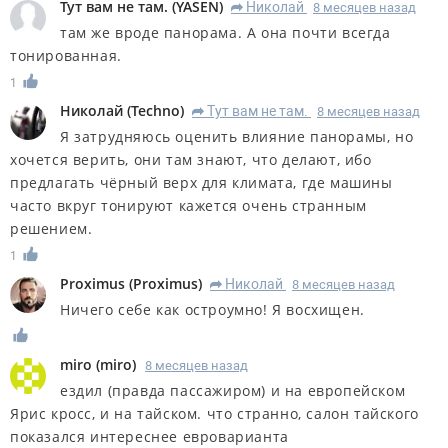
Тут вам не там.
(
YASEN
)
Николай
8 месяцев назад
R
там же вроде панорама. А она почти всегда
тонированная.
1
Николай
(
Techno
)
Тут вам не там.
8 месяцев назад
R
Я затрудняюсь оценить влияние панорамы, но
хочется верить, они там знают, что делают, ибо
предлагать чёрный верх для климата, где машины
часто вкруг тонируют кажется очень странным
решением.
1
Proximus
(
Proximus
)
Николай
8 месяцев назад
R
Ничего себе как остроумно! Я восхищен.
miro
(
miro
)
8 месяцев назад
ездил (правда пассажиром) и на европейском
Ярис кросс, и на тайском. что странно, салон тайского
показался интереснее евроварианта