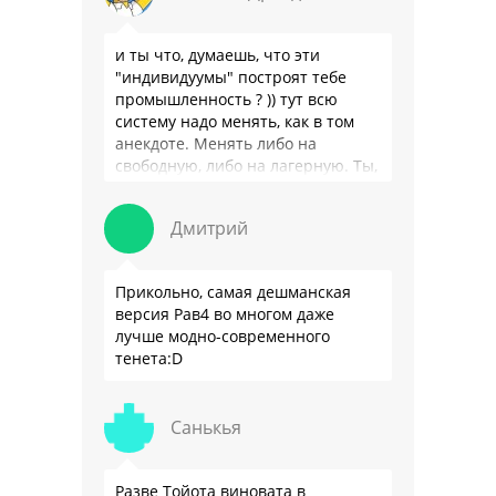
и ты что, думаешь, что эти
"индивидуумы" построят тебе
промышленность ? )) тут всю
систему надо менять, как в том
анекдоте. Менять либо на
свободную, либо на лагерную. Ты,
я так понимаю, …
Дмитрий
Прикольно, самая дешманская
версия Рав4 во многом даже
лучше модно-современного
тенета:D
Санькья
Разве Тойота виновата в