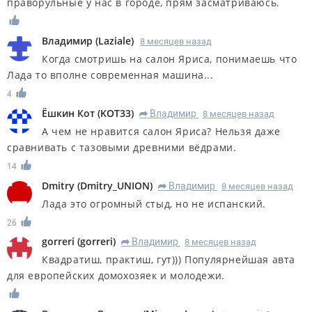
праворульные у нас в городе, прям засматриваюсь.
Владимир
(
Laziale
)
8 месяцев назад
Когда смотришь на салон Яриса, понимаешь что
Лада то вполне современная машина...
4
Ёшкин Кот
(
KOT33
)
Владимир
8 месяцев назад
R
А чем не нравится салон Яриса? Нельзя даже
сравнивать с тазовыми древними вёдрами.
14
Dmitry
(
Dmitry_UNION
)
Владимир
8 месяцев назад
R
Лада это огромный стыд, но не испанский.
26
gorreri
(
gorreri
)
Владимир
8 месяцев назад
R
Квадратиш, практиш, гут))) Популярнейшая авта
для европейских домохозяек и молодежи.