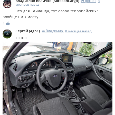
Владислав Величко
(
MirasonLargo
)
gorreri
8
R
месяцев назад
Это для Таиланда, тут слово "европейских"
вообще ни к месту
2
Сергей
(
Agp1
)
Владимир
8 месяцев назад
R
точно