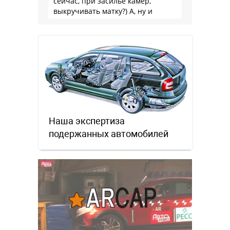
сейчас, при засилье камер,
выкручивать матку?) А, ну и
пресловутую ликвидность тоже не
забываем.
Наша экспертиза
подержанных автомобилей