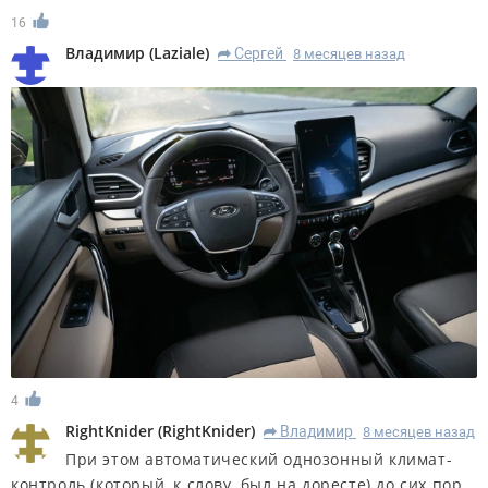
16
Владимир
(
Laziale
)
Сергей
8 месяцев назад
R
4
RightKnider
(
RightKnider
)
Владимир
8 месяцев назад
R
При этом автоматический однозонный климат-
контроль (который, к слову, был на доресте) до сих пор