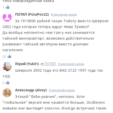
типа новорожденная бабка
1
ПОТАП
(
PotaPov22
)
8 месяцев назад
За 1919000 рублей такую Тойоту вместо Шевроле
2002 года которая теперь вдруг Нива Тревел?
Да вообще непонятно чем там у них занимается
тайский минпромторг, возможно действительно
развивает тайский автопром вместо доилово
населения.
22
Юрий
(
Yukiri
)
ПОТАП
8 месяцев назад
R
Шевроле 2002 года это ВАЗ-2123 1997 года так
то)))
3
Александр
(
alvoy
)
8 месяцев назад
Этакий "бэби-равчик", неплохо. Хотя
"глобальная" версия мне нравится больше. Особенно
живьём они выглядят классно. Иногда встречаю такие