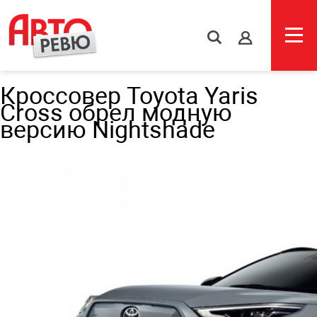
s
Кроссовер Toyota Yaris
Cross обрел модную
версию Nightshade