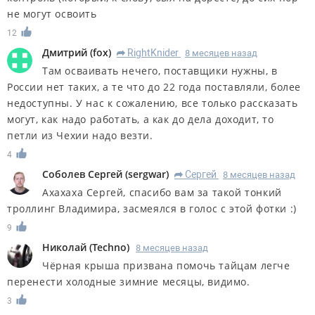
не могут освоить
12
Дмитрий
(
fox
)
RightKnider
8 месяцев назад
R
Там осваивать нечего, поставщики нужны, в
России нет таких, а те что до 22 года поставляли, более
недоступны. У нас к сожалению, все только рассказать
могут, как надо работать, а как до дела доходит, то
петли из Чехии надо везти.
4
Соболев Сергей
(
sergwar
)
Сергей
8 месяцев назад
R
Ахахаха Сергей, спасибо вам за такой тонкий
троллинг Владимира, засмеялся в голос с этой фотки :)
9
Николай
(
Techno
)
8 месяцев назад
Чёрная крыша призвана помочь тайцам легче
перенести холодные зимние месяцы, видимо.
3