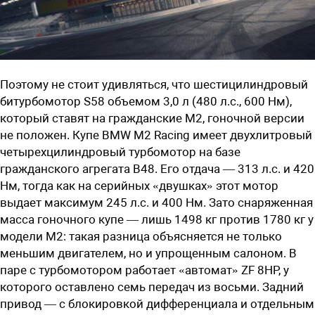
Поэтому не стоит удивляться, что шестицилиндровый
битурбомотор S58 объемом 3,0 л (480 л.с., 600 Нм),
который ставят на гражданские M2, гоночной версии
не положен. Купе BMW M2 Racing имеет двухлитровый
четырехцилиндровый турбомотор на базе
гражданского агрегата B48. Его отдача — 313 л.с. и 420
Нм, тогда как на серийных «двушках» этот мотор
выдает максимум 245 л.с. и 400 Нм. Зато снаряженная
масса гоночного купе — лишь 1498 кг против 1780 кг у
модели M2: такая разница объясняется не только
меньшим двигателем, но и упрощенным салоном. В
паре с турбомотором работает «автомат» ZF 8HP, у
которого оставлено семь передач из восьми. Задний
привод — с блокировкой дифференциала и отдельным