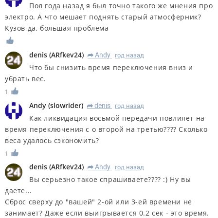
Пол года назад я был точно такого же мнения про
электро. А что мешает поднять старый атмосферник?
Кузов да, большая проблема
denis
(
ARfkev24
)
Andy
год назад
R
Что бы снизить время переключения вниз и
убрать вес.
1
Andy
(
slowrider
)
denis
год назад
R
Как ликвидация восьмой передачи повлияет на
время переключения с о второй на третью???? Сколько
веса удалось сэкономить?
1
denis
(
ARfkev24
)
Andy
год назад
R
Вы серьезно такое спрашиваете???? :) Ну вы
даете...
Сброс сверху до "вашей" 2-ой или 3-ей времени не
занимает? Даже если выигрывается 0.2 сек - это время.