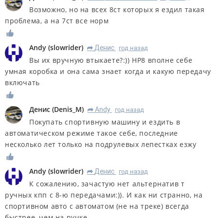
Возможно, но на всех 8ст которых я ездил такая
проблема, а на 7ст все норм
Andy
(
slowrider
)
Денис
год назад
R
Вы их вручную втыкаете?:)) НР8 вполне себе
умная коробка и она сама знает когда и какую передачу
включать
Денис
(
Denis_M
)
Andy
год назад
R
Покупать спортивную машину и ездить в
автоматическом режиме такое себе, последние
несколько лет только на подрулевых лепестках езжу
Andy
(
slowrider
)
Денис
год назад
R
К сожалению, зачастую нет альтернатив т
ручных кпп с 8-ю передачами:)). И как ни странно, на
спортивном авто с автоматом (не на треке) всегда
быстрее, чем на ручке