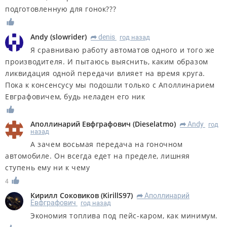
подготовленную для гонок???
Andy
(
slowrider
)
denis
год назад
R
Я сравниваю работу автоматов одного и того же
производителя. И пытаюсь выяснить, каким образом
ликвидация одной передачи влияет на время круга.
Пока к консенсусу мы подошли только с Аполлинарием
Евграфовичем, будь неладен его ник
Аполлинарий Евфграфович
(
Dieselatmo
)
Andy
год
R
назад
А зачем восьмая передача на гоночном
автомобиле. Он всегда едет на пределе, лишняя
ступень ему ни к чему
4
Кирилл Соковиков
(
KirillS97
)
Аполлинарий
R
Евфграфович
год назад
Экономия топлива под пейс-каром, как минимум.