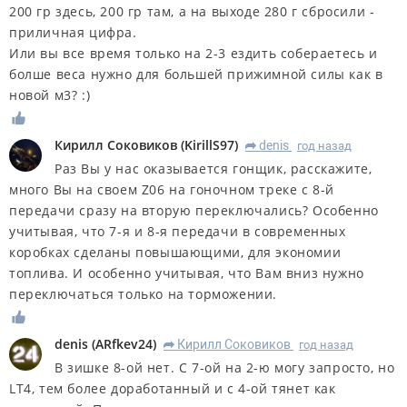
200 гр здесь, 200 гр там, а на выходе 280 г сбросили -
приличная цифра.
Или вы все время только на 2-3 ездить собераетесь и
болше веса нужно для большей прижимной силы как в
новой м3? :)
Кирилл Соковиков
(
KirillS97
)
denis
год назад
R
Раз Вы у нас оказывается гонщик, расскажите,
много Вы на своем Z06 на гоночном треке с 8-й
передачи сразу на вторую переключались? Особенно
учитывая, что 7-я и 8-я передачи в современных
коробках сделаны повышающими, для экономии
топлива. И особенно учитывая, что Вам вниз нужно
переключаться только на торможении.
denis
(
ARfkev24
)
Кирилл Соковиков
год назад
R
В зишке 8-ой нет. С 7-ой на 2-ю могу запросто, но
LT4, тем более доработанный и с 4-ой тянет как