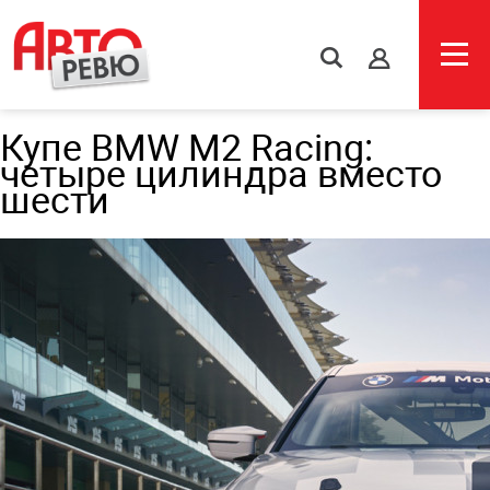
s
Купе BMW M2 Racing:
четыре цилиндра вместо
шести