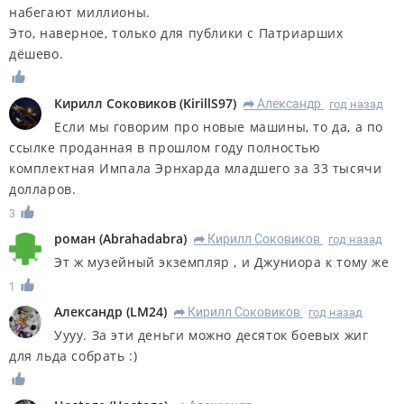
набегают миллионы.
Это, наверное, только для публики с Патриарших
дёшево.
Кирилл Соковиков
(
KirillS97
)
Александр
год назад
R
Если мы говорим про новые машины, то да, а по
ссылке проданная в прошлом году полностью
комплектная Импала Эрнхарда младшего за 33 тысячи
долларов.
3
роман
(
Abrahadabra
)
Кирилл Соковиков
год назад
R
Эт ж музейный экземпляр , и Джуниора к тому же
1
Александр
(
LM24
)
Кирилл Соковиков
год назад
R
Уууу. За эти деньги можно десяток боевых жиг
для льда собрать :)