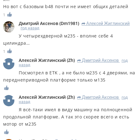
Но вот с базовым b48 почти не имеет общих деталей
1
Дмитрий Аксенов
(
Dm1981
)
Алексей Жиглинский
R
год назад
У четырехдверной м235 - вполне себе 4
цилиндра…
1
Алексей Жиглинский
(
Zh
)
Дмитрий Аксенов
год
R
назад
Посмотрел в ETK , а не было м235 с 4 дверями, на
переднеприводной платформе только м135
Алексей Жиглинский
(
Zh
)
Дмитрий Аксенов
год
R
назад
Я всё-таки имел в виду машину на полноценной
продольной платформе. А так это скорее всего и есть
мотор от м235