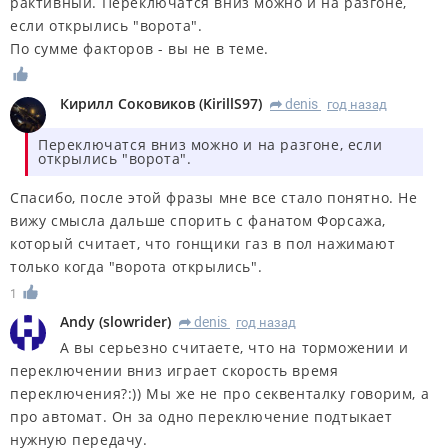
рактивный. Переключатся вниз можно и на разгоне,
если открылись "ворота".
По сумме факторов - вы не в теме.
Кирилл Соковиков
(
KirillS97
)
denis
год назад
R
Переключатся вниз можно и на разгоне, если
открылись "ворота".
Спасибо, после этой фразы мне все стало понятно. Не
вижу смысла дальше спорить с фанатом Форсажа,
который считает, что гонщики газ в пол нажимают
только когда "ворота открылись".
1
Andy
(
slowrider
)
denis
год назад
R
А вы серьезно считаете, что на торможении и
переключении вниз играет скорость время
переключения?:)) Мы же не про секвенталку говорим, а
про автомат. Он за одно переключение подтыкает
нужную передачу.