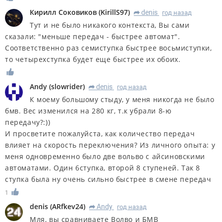
Кирилл Соковиков
(
KirillS97
)
denis
год назад
R
Тут и не было никакого контекста, Вы сами
сказали: "меньше передач - быстрее автомат".
Соответственно раз семиступка быстрее восьмиступки,
то четырехступка будет еще быстрее их обоих.
Andy
(
slowrider
)
denis
год назад
R
К моему большому стыду, у меня никогда не было
бмв. Вес изменился на 280 кг, т.к убрали 8-ю
передачу?:))
И просветите пожалуйста, как количество передач
влияет на скорость переключения? Из личного опыта: у
меня одновременно было две вольво с айсиновскими
автоматами. Один 6ступка, второй 8 ступеней. Так 8
ступка была ну очень сильно быстрее в смене передач
1
denis
(
ARfkev24
)
Andy
год назад
R
Мля, вы сравниваете Волво и БМВ