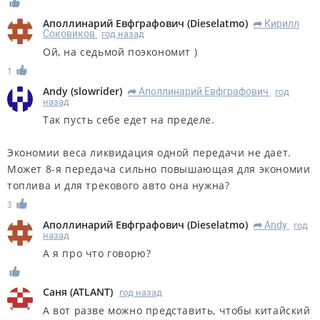
Аполлинарий Евфграфович
(
Dieselatmo
)
Кирилл
R
Соковиков
год назад
Ой, на седьмой поэкономит )
1
Andy
(
slowrider
)
Аполлинарий Евфграфович
год
R
назад
Так пусть себе едет на пределе.
Экономии веса ликвидация одной передачи не дает.
Может 8-я передача сильно повышающая для экономии
топлива и для трекового авто она нужна?
3
Аполлинарий Евфграфович
(
Dieselatmo
)
Andy
год
R
назад
А я про что говорю?
Саня
(
ATLANT
)
год назад
А вот разве можно представить, чтобы китайский