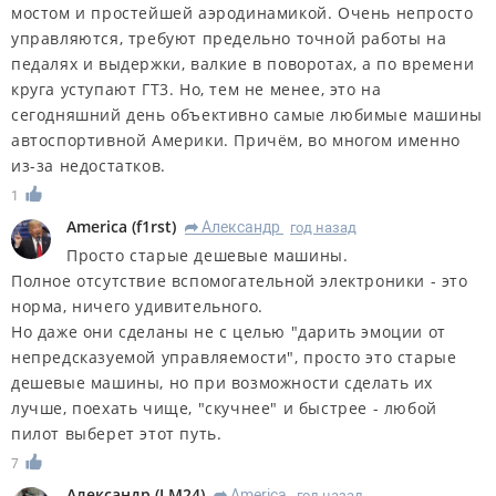
мостом и простейшей аэродинамикой. Очень непросто
управляются, требуют предельно точной работы на
педалях и выдержки, валкие в поворотах, а по времени
круга уступают ГТ3. Но, тем не менее, это на
сегодняшний день объективно самые любимые машины
автоспортивной Америки. Причём, во многом именно
из-за недостатков.
1
America
(
f1rst
)
Александр
год назад
R
Просто старые дешевые машины.
Полное отсутствие вспомогательной электроники - это
норма, ничего удивительного.
Но даже они сделаны не с целью "дарить эмоции от
непредсказуемой управляемости", просто это старые
дешевые машины, но при возможности сделать их
лучше, поехать чище, "скучнее" и быстрее - любой
пилот выберет этот путь.
7
Александр
(
LM24
)
America
год назад
R