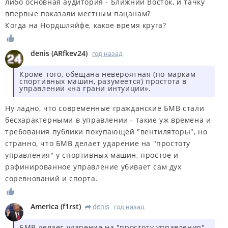
либо основная аудитория - Ближний Восток, и тачку
впервые показали местным пацанам?
Когда на Нордшляйфе, какое время круга?
denis
(
ARfkev24
)
год назад
Кроме того, обещана невероятная (по маркам
спортивных машин, разумеется) простота в
управлении «на грани интуиции».
Ну ладно, что современные гражданские БМВ стали
бесхарактерными в управлении - такие уж времена и
требования публики покупающей "вентиляторы", но
странно, что БМВ делает ударение на "простоту
управления" у спортивных машин, простое и
рафинированное управление убивает сам дух
соревнований и спорта.
America
(
f1rst
)
denis
год назад
R
БМВ делает ударение на "простоту управления"