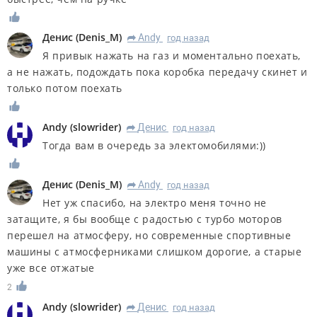
Денис
(
Denis_M
)
Andy
год назад
R
Я привык нажать на газ и моментально поехать,
а не нажать, подождать пока коробка передачу скинет и
только потом поехать
Andy
(
slowrider
)
Денис
год назад
R
Тогда вам в очередь за электомобилями:))
Денис
(
Denis_M
)
Andy
год назад
R
Нет уж спасибо, на электро меня точно не
затащите, я бы вообще с радостью с турбо моторов
перешел на атмосферу, но современные спортивные
машины с атмосферниками слишком дорогие, а старые
уже все отжатые
2
Andy
(
slowrider
)
Денис
год назад
R