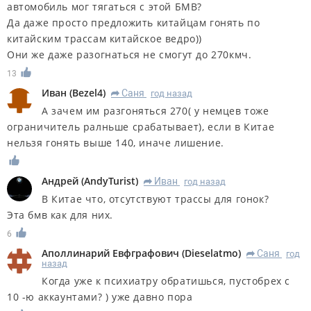
автомобиль мог тягаться с этой БМВ?
Да даже просто предложить китайцам гонять по
китайским трассам китайское ведро))
Они же даже разогнаться не смогут до 270кмч.
13
Иван
(
Bezel4
)
Саня
год назад
R
А зачем им разгоняться 270( у немцев тоже
ограничитель ралньше срабатывает), если в Китае
нельзя гонять выше 140, иначе лишение.
Андрей
(
AndyTurist
)
Иван
год назад
R
В Китае что, отсутствуют трассы для гонок?
Эта бмв как для них.
6
Аполлинарий Евфграфович
(
Dieselatmo
)
Саня
год
R
назад
Когда уже к психиатру обратишься, пустобрех с
10 -ю аккаунтами? ) уже давно пора