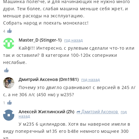
Машинка полегче, и для начинающих не нужно много
дури. Тем более, слабая машина меньше себя жрет, и
меньше расходы на эксплуатацию.
Собрать народ и поехать монокласс!
4
Master_D
(
Stinger-1
)
год назад
Кайф!!! Интересно, с рулевым сделали что-то или
так и оставили? В категории 100-120к соперники
неслабые.
Дмитрий Аксенов
(
Dm1981
)
год назад
Почему это двигло сравнивают с версией в 245 л/
с, а не 306 л/с (450 нм) у м235?
1
Алексей Жиглинский
(
Zh
)
Дмитрий Аксенов
год
R
назад
У м235 6 цилиндров. Хотя вы наверное имели в
виду поперечный м135 его b48e немного мощнее 300
хп.