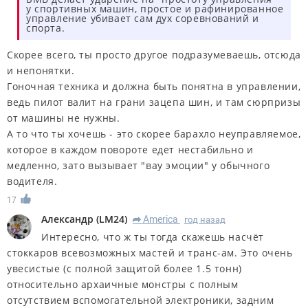
у спортивных машин, простое и рафинированное
управление убивает сам дух соревнований и
спорта.
Скорее всего, ты просто другое подразумеваешь, отсюда
и непонятки.
Гоночная техника и должна быть понятна в управлении,
ведь пилот валит на грани зацепа шин, и там сюрпризы
от машины не нужны.
А то что ты хочешь - это скорее барахло неуправляемое,
которое в каждом повороте едет нестабильно и
медленно, зато вызывает "вау эмоции" у обычного
водителя.
17
Александр
(
LM24
)
America
год назад
R
Интересно, что ж ты тогда скажешь насчёт
стоккаров всевозможных мастей и транс-ам. Это очень
увесистые (с полной защитой более 1.5 тонн)
относительно архаичные монстры с полным
отсутствием вспомогательной электроники, задним