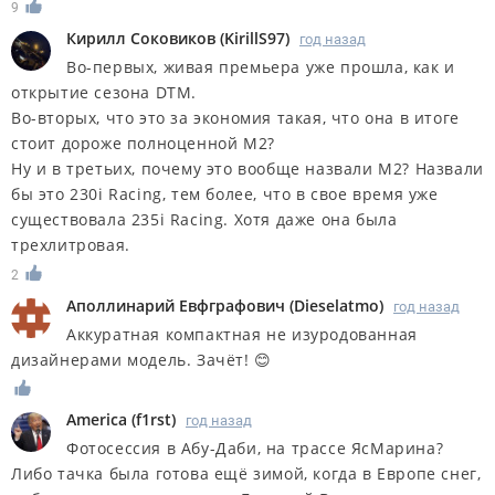
9
Кирилл Соковиков
(
KirillS97
)
год назад
Во-первых, живая премьера уже прошла, как и
открытие сезона DTM.
Во-вторых, что это за экономия такая, что она в итоге
стоит дороже полноценной М2?
Ну и в третьих, почему это вообще назвали М2? Назвали
бы это 230i Racing, тем более, что в свое время уже
существовала 235i Racing. Хотя даже она была
трехлитровая.
2
Аполлинарий Евфграфович
(
Dieselatmo
)
год назад
Аккуратная компактная не изуродованная
дизайнерами модель. Зачёт! 😊
America
(
f1rst
)
год назад
Фотосессия в Абу-Даби, на трассе ЯсМарина?
Либо тачка была готова ещё зимой, когда в Европе снег,