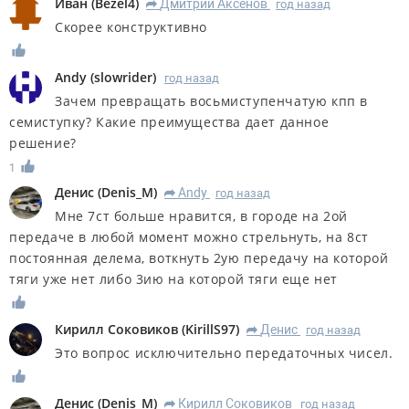
Иван
(
Bezel4
)
Дмитрий Аксенов
год назад
R
Скорее конструктивно
Andy
(
slowrider
)
год назад
Зачем превращать восьмиступенчатую кпп в
семиступку? Какие преимущества дает данное
решение?
1
Денис
(
Denis_M
)
Andy
год назад
R
Мне 7ст больше нравится, в городе на 2ой
передаче в любой момент можно стрельнуть, на 8ст
постоянная делема, воткнуть 2ую передачу на которой
тяги уже нет либо 3ию на которой тяги еще нет
Кирилл Соковиков
(
KirillS97
)
Денис
год назад
R
Это вопрос исключительно передаточных чисел.
Денис
(
Denis_M
)
Кирилл Соковиков
год назад
R