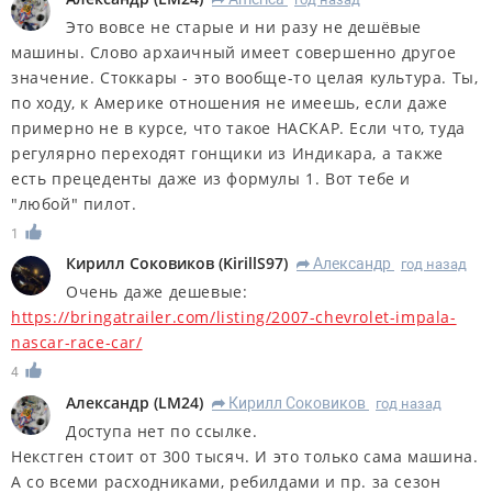
Это вовсе не старые и ни разу не дешёвые
машины. Слово архаичный имеет совершенно другое
значение. Стоккары - это вообще-то целая культура. Ты,
по ходу, к Америке отношения не имеешь, если даже
примерно не в курсе, что такое НАСКАР. Если что, туда
регулярно переходят гонщики из Индикара, а также
есть прецеденты даже из формулы 1. Вот тебе и
"любой" пилот.
1
Кирилл Соковиков
(
KirillS97
)
Александр
год назад
R
Очень даже дешевые:
https://bringatrailer.com/listing/2007-chevrolet-impala-
nascar-race-car/
4
Александр
(
LM24
)
Кирилл Соковиков
год назад
R
Доступа нет по ссылке.
Некстген стоит от 300 тысяч. И это только сама машина.
А со всеми расходниками, ребилдами и пр. за сезон