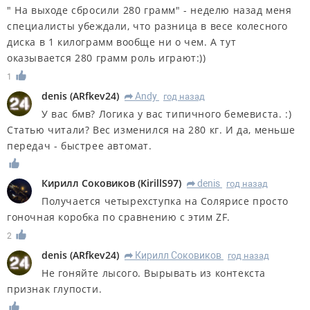
" На выходе сбросили 280 грамм" - неделю назад меня
специалисты убеждали, что разница в весе колесного
диска в 1 килограмм вообще ни о чем. А тут
оказывается 280 грамм роль играют:))
1
denis
(
ARfkev24
)
Andy
год назад
R
У вас бмв? Логика у вас типичного бемевиста. :)
Статью читали? Вес изменился на 280 кг. И да, меньше
передач - быстрее автомат.
Кирилл Соковиков
(
KirillS97
)
denis
год назад
R
Получается четырехступка на Солярисе просто
гоночная коробка по сравнению с этим ZF.
2
denis
(
ARfkev24
)
Кирилл Соковиков
год назад
R
Не гоняйте лысого. Вырывать из контекста
признак глупости.