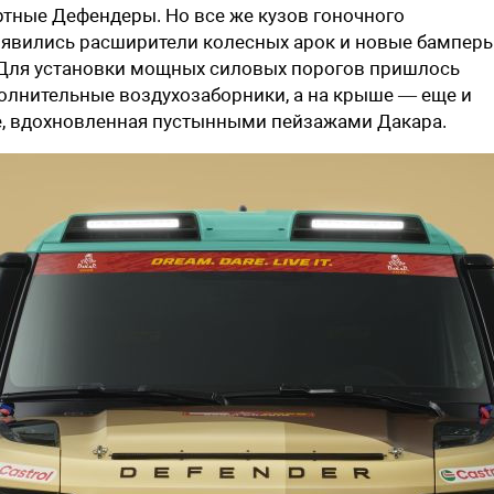
ртные Дефендеры. Но все же кузов гоночного
оявились расширители колесных арок и новые бамперы
Для установки мощных силовых порогов пришлось
олнительные воздухозаборники, а на крыше — еще и
te, вдохновленная пустынными пейзажами Дакара.