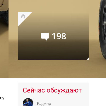
Буханку
198
Audi Q9: самый большой и
роскошный кроссовер марки
Сейчас обсуждают
т у
Радмир