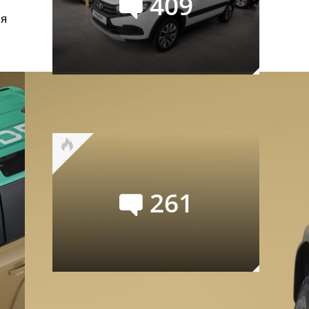
409
ля
Российский авторынок в июле:
лучший месяц текущего года
261
Семейство УАЗ СГР
официально переименовано в