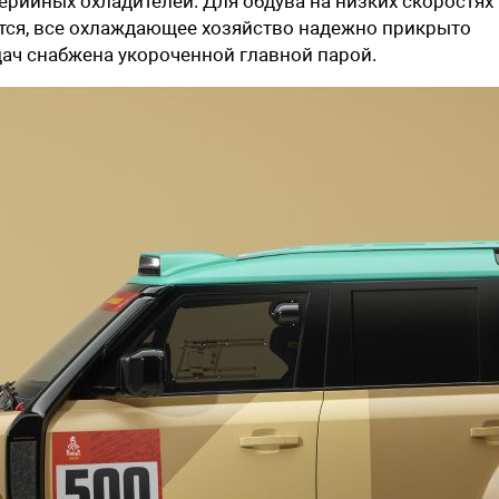
рийных охладителей. Для обдува на низких скоростях
тся, все охлаждающее хозяйство надежно прикрыто
дач снабжена
у
коро
ченной
главной парой.