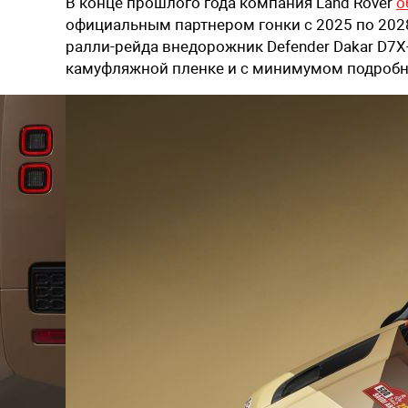
В конце прошлого года компания Land Rover
о
официальным партнером гонки с 2025 по 202
ралли-рейда внедорожник Defender Dakar D7X-
камуфляжной пленке и с минимумом подробнос