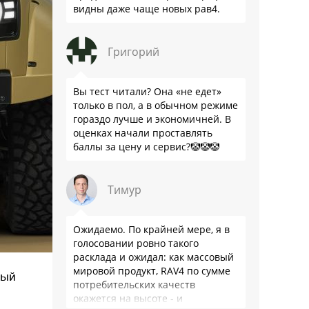
видны даже чаще новых рав4.
Григорий
Вы тест читали? Она «не едет»
только в пол, а в обычном режиме
гораздо лучше и экономичней. В
оценках начали проставлять
баллы за цену и сервис?🤡🤡🤡
Тимур
Ожидаемо. По крайней мере, я в
голосовании ровно такого
расклада и ожидал: как массовый
мировой продукт, RAV4 по сумме
тый
потребительских качеств
окажется на высоте - и