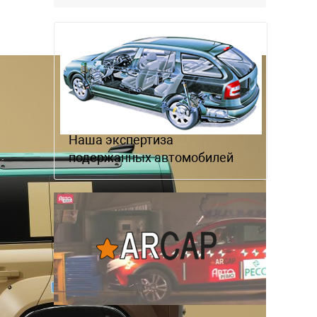
комфортнее, и продуманнее (если
такое слово …
Наша экспертиза
подержанных автомобилей