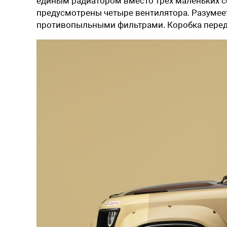
единым радиатором вместо трех маленьких се
предусмотрены четыре вентилятора. Разумее
противопыльными фильтрами.
Коробка пере