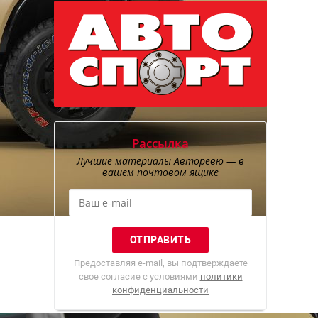
Рассылка
Лучшие материалы Авторевю — в
вашем почтовом ящике
Предоставляя e-mail, вы подтверждаете
свое согласие с условиями
политики
конфиденциальности