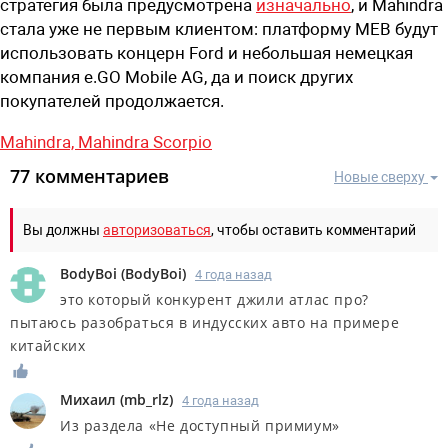
стратегия была предусмотрена
изначально
, и Mahindra
стала уже не первым клиентом: платформу MEB будут
использовать концерн Ford и небольшая немецкая
компания e.GO Mobile AG, да и поиск других
покупателей продолжается.
Mahindra,
Mahindra Scorpio
77 комментариев
Новые сверху
Вы должны
авторизоваться
, чтобы оставить комментарий
BodyBoi
(
BodyBoi
)
4 года назад
это который конкурент джили атлас про?
пытаюсь разобраться в индусских авто на примере
китайских
Михаил
(
mb_rlz
)
4 года назад
Из раздела «Не доступный примиум»