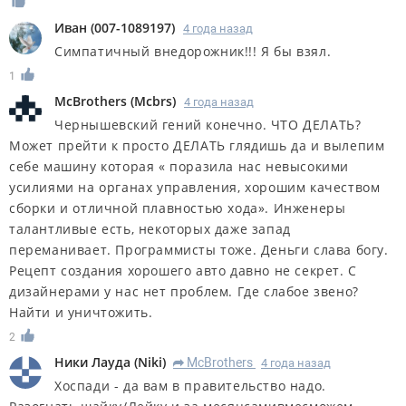
Иван
(
007-1089197
)
4 года назад
Симпатичный внедорожник!!! Я бы взял.
1
McBrothers
(
Mcbrs
)
4 года назад
Чернышевский гений конечно. ЧТО ДЕЛАТЬ?
Может прейти к просто ДЕЛАТЬ глядишь да и вылепим
себе машину которая « поразила нас невысокими
усилиями на органах управления, хорошим качеством
сборки и отличной плавностью хода». Инженеры
талантливые есть, некоторых даже запад
переманивает. Программисты тоже. Деньги слава богу.
Рецепт создания хорошего авто давно не секрет. С
дизайнерами у нас нет проблем. Где слабое звено?
Найти и уничтожить.
2
Ники Лауда
(
Niki
)
McBrothers
4 года назад
R
Хоспади - да вам в правительство надо.