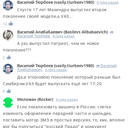
Василий Тюрбеев
(
vasily.tiurbeev1980
)
4 года назад
Спустя 17 лет Махиндра выпустил второе
поколение своей модели,а УАЗ...
12
Василий Алибабаевич
(
Basilevs Alibabaevich
)
R
Василий Тюрбеев
4 года назад
А уаз выпустил патриот, чем не новое
поколение???
2
Василий Тюрбеев
(
vasily.tiurbeev1980
)
Василий
R
Алибабаевич
4 года назад
Да,и это(новое) поколение который раньше был
Симбиром,УАЗ будет выпускать ещё лет 17-20.
8
Меломан
(
Rocker
)
4 года назад
Если локализовать машину в России, слегка
изменить оформление передней части и шильдик,
поставить мотор ЗМЗ в простых версиях, то, кмк, вполне
мог бы получиться "русский Прадо" и конкурент