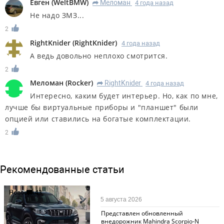
Евген
(
WeltBMW
)
Меломан
4 года назад
R
Не надо ЗМЗ...
2
RightKnider
(
RightKnider
)
4 года назад
А ведь довольно неплохо смотрится.
2
Меломан
(
Rocker
)
RightKnider
4 года назад
R
Интересно, каким будет интерьер. Но, как по мне,
лучше бы виртуальные приборы и "планшет" были
опцией или ставились на богатые комплектации.
2
Рекомендованные статьи
Новости
43
5 августа 2026
Представлен обновленный
внедорожник Mahindra Scorpio-N