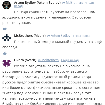
Artem Bydlov
(
Artem Bydlov
)
McBrothers
4 года
R
назад
Не надо сравнивать русских на послевоенном
эмоциональном подъёме, и нынешних. Это совсем
разные русские.
McBrothers
(
Mcbrs
)
Artem Bydlov
4 года назад
R
Послевоенный эмоциональный подъем у нас ещё
спереди.
Ovarb
(
ovarb
)
McBrothers
4 года назад
R
Русские запустили ракету не в космос, а на
расстояние достаточное для заброски атомного
боезаряда в Америку. Единственный режим, когда
русское предприятие обеспечивает хорошее качество
или более менее фиксированные сроки - это состояние
"Гитлер под Москвой". И наши ракеты - результат
наличия возможности американцам кидать атомные
бомбы на СССР бомбардировщиками из Японии, Европы,