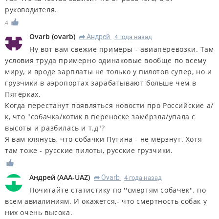
руководителя.
4
Ovarb
(
ovarb
)
Андрей
4 года назад
R
Ну вот вам свежие примеры - авиаперевозки. Там
условия труда примерно одинаковые вообще по всему
миру, и вроде зарплаты не только у пилотов супер, но и
грузчики в аэропортах зарабатывают больше чем в
Пятёрках.
Когда перестанут появляться новости про Российские а/
к, что "собачка/котик в переноске замёрзла/упала с
высоты и разбилась и т.д"?
Я вам клянусь, что собачки Путина - не мёрзнут. Хотя
там тоже - русские пилоты, русские грузчики.
Андрей
(
AAA-UAZ
)
Ovarb
4 года назад
R
Почитайте статистику по ''смертям собачек'', по
всем авиалиниям. И окажется,- что смертность собак у
них очень высока.