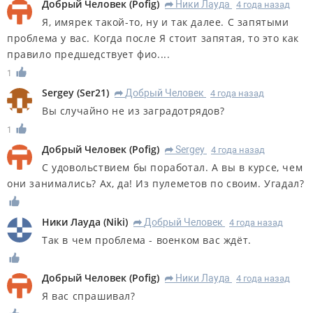
Добрый Человек
(
Pofig
)
Ники Лауда
4 года назад
R
Я, имярек такой-то, ну и так далее. С запятыми
проблема у вас. Когда после Я стоит запятая, то это как
правило предшедствует фио....
1
Sergey
(
Ser21
)
Добрый Человек
4 года назад
R
Вы случайно не из заградотрядов?
1
Добрый Человек
(
Pofig
)
Sergey
4 года назад
R
С удовольствием бы поработал. А вы в курсе, чем
они занимались? Ах, да! Из пулеметов по своим. Угадал?
Ники Лауда
(
Niki
)
Добрый Человек
4 года назад
R
Так в чем проблема - военком вас ждёт.
Добрый Человек
(
Pofig
)
Ники Лауда
4 года назад
R
Я вас спрашивал?