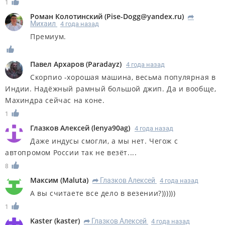
1
Роман Колотинский
(
Pise-Dogg@yandex.ru
)
R
Михаил
4 года назад
Премиум.
Павел Архаров
(
Paradayz
)
4 года назад
Скорпио -хорошая машина, весьма популярная в
Индии. Надёжный рамный большой джип. Да и вообще,
Махиндра сейчас на коне.
1
Глазков Алексей
(
lenya90ag
)
4 года назад
Даже индусы смогли, а мы нет. Чегож с
автопромом России так не везёт....
8
Максим
(
Maluta
)
Глазков Алексей
4 года назад
R
А вы считаете все дело в везении?))))))
1
Kaster
(
kaster
)
Глазков Алексей
4 года назад
R