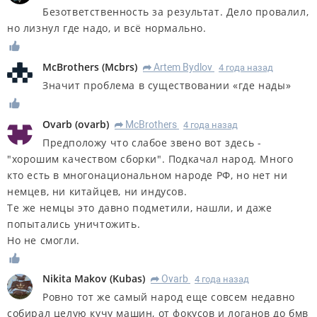
Безответственность за результат. Дело провалил,
но лизнул где надо, и всё нормально.
McBrothers
(
Mcbrs
)
Artem Bydlov
4 года назад
R
Значит проблема в существовании «где нады»
Ovarb
(
ovarb
)
McBrothers
4 года назад
R
Предположу что слабое звено вот здесь -
"хорошим качеством сборки". Подкачал народ. Много
кто есть в многонациональном народе РФ, но нет ни
немцев, ни китайцев, ни индусов.
Те же немцы это давно подметили, нашли, и даже
попытались уничтожить.
Но не смогли.
Nikita Makov
(
Kubas
)
Ovarb
4 года назад
R
Ровно тот же самый народ еще совсем недавно
собирал целую кучу машин, от фокусов и логанов до бмв