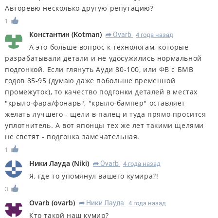
Авторевю несколько другую репутацию?
1
Константин
(
Kotman
)
Ovarb
4 года назад
R
А это больше вопрос к технологам, которые
разрабатывали детали и не удосужились нормальной
подгонкой. Если глянуть Ауди 80-100, или ФВ с БМВ
годов 85-95 (думаю даже побольше временной
промежуток), то качество подгонки деталей в местах
"крыло-фара/фонарь", "крыло-бампер" оставляет
желать лучшего - щели в палец и туда прямо просится
уплотнитель. А вот японцы тех же лет такими щелями
не светят - подгонка замечательная.
1
Ники Лауда
(
Niki
)
Ovarb
4 года назад
R
Я, где то упомянул вашего кумира?!
3
Ovarb
(
ovarb
)
Ники Лауда
4 года назад
R
Кто такой наш кумир?