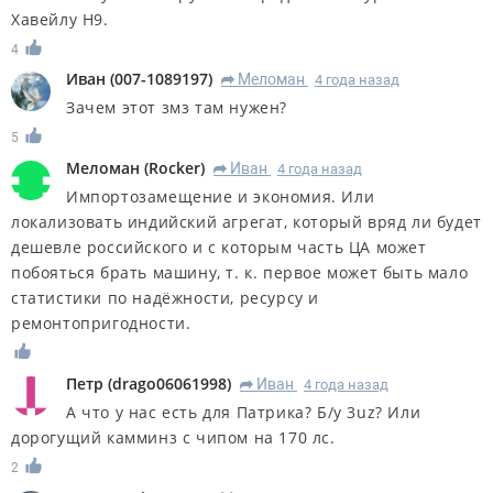
Хавейлу Н9.
4
Иван
(
007-1089197
)
Меломан
4 года назад
R
Зачем этот змз там нужен?
5
Меломан
(
Rocker
)
Иван
4 года назад
R
Импортозамещение и экономия. Или
локализовать индийский агрегат, который вряд ли будет
дешевле российского и с которым часть ЦА может
побояться брать машину, т. к. первое может быть мало
статистики по надёжности, ресурсу и
ремонтопригодности.
Петр
(
drago06061998
)
Иван
4 года назад
R
А что у нас есть для Патрика? Б/у 3uz? Или
дорогущий камминз с чипом на 170 лс.
2