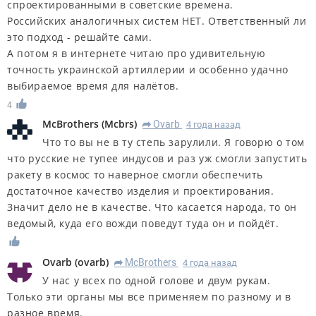
спроектированными в советские времена.
Российских аналогичных систем НЕТ. Ответственный ли
это подход - решайте сами.
А потом я в интернете читаю про удивительную
точность украинской артиллерии и особенно удачно
выбираемое время для налётов.
4
McBrothers
(
Mcbrs
)
Ovarb
4 года назад
R
Что то вы не в ту степь зарулили. Я говорю о том
что русские не тупее индусов и раз уж смогли запустить
ракету в космос то наверное смогли обеспечить
достаточное качество изделия и проектирования.
Значит дело не в качестве. Что касается народа, то он
ведомый, куда его вожди поведут туда он и пойдёт.
Ovarb
(
ovarb
)
McBrothers
4 года назад
R
У нас у всех по одной голове и двум рукам.
Только эти органы мы все применяем по разному и в
разное время.