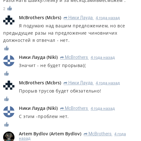
Разогнать шайку/Лейку и за месяцсамивмесможем .
2
McBrothers
(
Mcbrs
)
Ники Лауда
4 года назад
R
Я подумаю над вашим предложением, но все
предыдущие разы на предложение чиновничих
должностей я отвечал - нет.
Ники Лауда
(
Niki
)
McBrothers
4 года назад
R
Значит - не будет прорыва((
McBrothers
(
Mcbrs
)
Ники Лауда
4 года назад
R
Прорыв трусов будет обязательно!
Ники Лауда
(
Niki
)
McBrothers
4 года назад
R
С этим -проблем нет.
Artem Bydlov
(
Artem Bydlov
)
McBrothers
4 года
R
назад