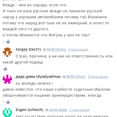
Вожди - они из народа, если что.
И пока ни разу русские вожди не привели русский
народ к хорошим автомобилям почему то(( Возможно
потому что народ всё таки не не немецкий, и хочет от
вождей чего то другого.
а потом обижается что Жигуль у них не торт
1
Sergey
(
Ser21
)
McBrothers
4 года назад
R
Страх, причина, а ни как не ответственность или
какой другой подход
дядя дима
(
dyadyadima
)
McBrothers
4 года назад
R
эх, молодо-зелено !
давно известно, что наши слабости чудесным образом
оборачиваются нашими преимуществами. иногда.
1
Eugen
(
schiech
)
дядя дима
2 года назад
R
эээ? отсутствие хороших дорог не дало немцам