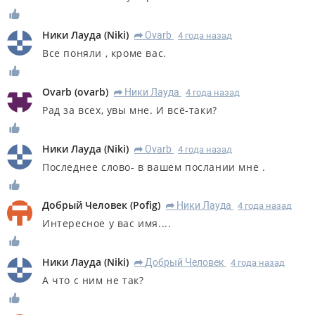
Ники Лауда
(
Niki
)
Ovarb
4 года назад
R
Все поняли , кроме вас.
Ovarb
(
ovarb
)
Ники Лауда
4 года назад
R
Рад за всех, увы мне. И всё-таки?
Ники Лауда
(
Niki
)
Ovarb
4 года назад
R
Последнее слово- в вашем послании мне .
Добрый Человек
(
Pofig
)
Ники Лауда
4 года назад
R
Интересное у вас имя....
Ники Лауда
(
Niki
)
Добрый Человек
4 года назад
R
А что с ним не так?