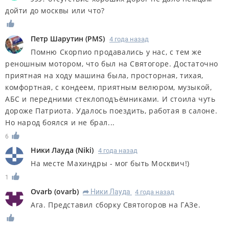
дойти до москвы или что?
Петр Шарутин
(
PMS
)
4 года назад
Помню Скорпио продавались у нас, с тем же
реношным мотором, что был на Святогоре. Достаточно
приятная на ходу машина была, просторная, тихая,
комфортная, с кондеем, приятным велюром, музыкой,
АБС и передними стеклоподъёмниками. И стоила чуть
дороже Патриота. Удалось поездить, работая в салоне.
Но народ боялся и не брал...
6
Ники Лауда
(
Niki
)
4 года назад
На месте Махиндры - мог быть Москвич!)
1
Ovarb
(
ovarb
)
Ники Лауда
4 года назад
R
Ага. Представил сборку Святогоров на ГАЗе.