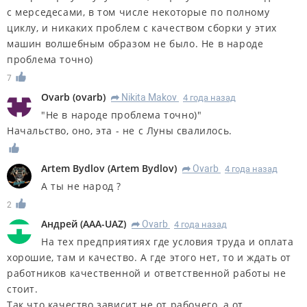
с мерседесами, в том числе некоторые по полному
циклу, и никаких проблем с качеством сборки у этих
машин волшебным образом не было. Не в народе
проблема точно)
7
Ovarb
(
ovarb
)
Nikita Makov
4 года назад
R
"Не в народе проблема точно)"
Начальство, оно, эта - не с Луны свалилось.
Artem Bydlov
(
Artem Bydlov
)
Ovarb
4 года назад
R
А ты не народ ?
2
Андрей
(
AAA-UAZ
)
Ovarb
4 года назад
R
На тех предприятиях где условия труда и оплата
хорошие, там и качество. А где этого нет, то и ждать от
работников качественной и ответственной работы не
стоит.
Так что качество зависит не от рабочего, а от