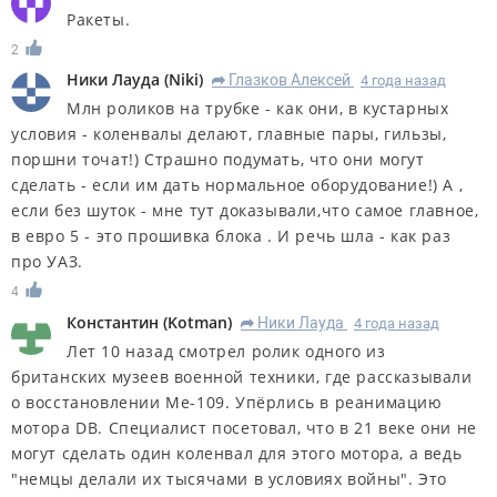
Ракеты.
2
Ники Лауда
(
Niki
)
Глазков Алексей
4 года назад
R
Млн роликов на трубке - как они, в кустарных
условия - коленвалы делают, главные пары, гильзы,
поршни точат!) Страшно подумать, что они могут
сделать - если им дать нормальное оборудование!) А ,
если без шуток - мне тут доказывали,что самое главное,
в евро 5 - это прошивка блока . И речь шла - как раз
про УАЗ.
4
Константин
(
Kotman
)
Ники Лауда
4 года назад
R
Лет 10 назад смотрел ролик одного из
британских музеев военной техники, где рассказывали
о восстановлении Ме-109. Упёрлись в реанимацию
мотора DB. Специалист посетовал, что в 21 веке они не
могут сделать один коленвал для этого мотора, а ведь
"немцы делали их тысячами в условиях войны". Это