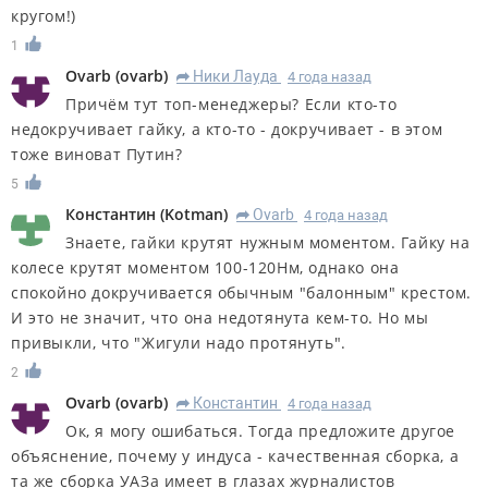
кругом!)
1
Ovarb
(
ovarb
)
Ники Лауда
4 года назад
R
Причём тут топ-менеджеры? Если кто-то
недокручивает гайку, а кто-то - докручивает - в этом
тоже виноват Путин?
5
Константин
(
Kotman
)
Ovarb
4 года назад
R
Знаете, гайки крутят нужным моментом. Гайку на
колесе крутят моментом 100-120Нм, однако она
спокойно докручивается обычным "балонным" крестом.
И это не значит, что она недотянута кем-то. Но мы
привыкли, что "Жигули надо протянуть".
2
Ovarb
(
ovarb
)
Константин
4 года назад
R
Ок, я могу ошибаться. Тогда предложите другое
объяснение, почему у индуса - качественная сборка, а
та же сборка УАЗа имеет в глазах журналистов