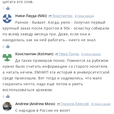
цитата его слов.
1
Ники Лауда
(
Niki
)
Константин
4 года назад
R
Разное - бывает. Когда, умпо - получил первый
крупный заказ после простоя в 90х - оснастку собирали
по всему заводу месяца три. Даже, если она и
находилась, как на ней работать - никто не знал.
2
Константин
(
Kotman
)
Ники Лауда
4 года назад
R
Да таких примеров полно. Помнится за рубежом
нужно было считать информацию со старого носителя,
а читать нечем. ЕМНИП эта история в университетской
среде произошла. Вот тогда и задумались, что мало
сохранить нечто, надо ещё потом и уметь
воспользоваться архивом.
3
Andrew
(
Andrew Moss
)
Глазков Алексей
4 года назад
R
С народом в России не везёт