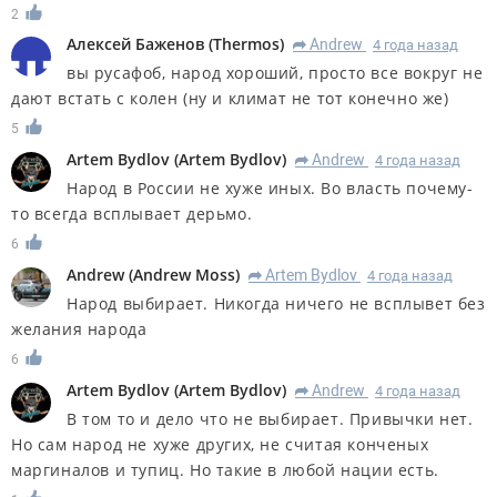
2
Алексей Баженов
(
Thermos
)
Andrew
4 года назад
R
вы русафоб, народ хороший, просто все вокруг не
дают встать с колен (ну и климат не тот конечно же)
5
Artem Bydlov
(
Artem Bydlov
)
Andrew
4 года назад
R
Народ в России не хуже иных. Во власть почему-
то всегда всплывает дерьмо.
6
Andrew
(
Andrew Moss
)
Artem Bydlov
4 года назад
R
Народ выбирает. Никогда ничего не всплывет без
желания народа
6
Artem Bydlov
(
Artem Bydlov
)
Andrew
4 года назад
R
В том то и дело что не выбирает. Привычки нет.
Но сам народ не хуже других, не считая конченых
маргиналов и тупиц. Но такие в любой нации есть.