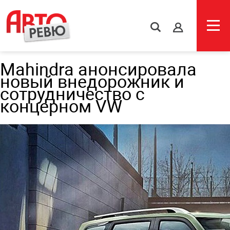
s
Mahindra анонсировала
новый внедорожник и
сотрудничество с
концерном VW