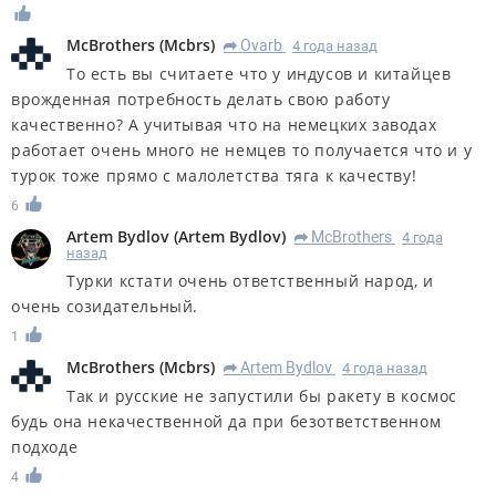
McBrothers
(
Mcbrs
)
Ovarb
4 года назад
R
То есть вы считаете что у индусов и китайцев
врожденная потребность делать свою работу
качественно? А учитывая что на немецких заводах
работает очень много не немцев то получается что и у
турок тоже прямо с малолетства тяга к качеству!
6
Artem Bydlov
(
Artem Bydlov
)
McBrothers
4 года
R
назад
Турки кстати очень ответственный народ, и
очень созидательный.
1
McBrothers
(
Mcbrs
)
Artem Bydlov
4 года назад
R
Так и русские не запустили бы ракету в космос
будь она некачественной да при безответственном
подходе
4