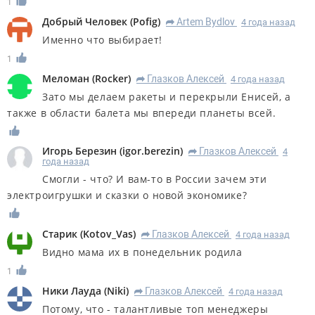
1
Добрый Человек
(
Pofig
)
Artem Bydlov
4 года назад
R
Именно что выбирает!
1
Меломан
(
Rocker
)
Глазков Алексей
4 года назад
R
Зато мы делаем ракеты и перекрыли Енисей, а
также в области балета мы впереди планеты всей.
Игорь Березин
(
igor.berezin
)
Глазков Алексей
4
R
года назад
Смогли - что? И вам-то в России зачем эти
электроигрушки и сказки о новой экономике?
Старик
(
Kotov_Vas
)
Глазков Алексей
4 года назад
R
Видно мама их в понедельник родила
1
Ники Лауда
(
Niki
)
Глазков Алексей
4 года назад
R
Потому, что - талантливые топ менеджеры