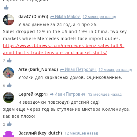
dav47
(
DimFri
)
Nikita Makov
12 месяцев назад
R
У вас данные за 24 год, а я про 25.
Sales dropped 12% in the US and 19% in China, two key
markets where Mercedes models face import duties.
https://www.cbtnews.com/mercedes-benz-sales-fall-9-
amid-tariffs-trade-tensions-and-market-shifts/
2
Arte
(
Dark_Nomad
)
Иван Петрович
12 месяцев назад
R
Уголки для каркасных домов. Оцинкованные.
6
Сергей
(
Agp1
)
Иван Петрович
12 месяцев назад
R
и звездочки повсюду)) детский сад)
ждем еще через год выступление мистера Коллениуса,
как все плохо)
2
Василий
(
key_dutch
)
12 месяцев назад