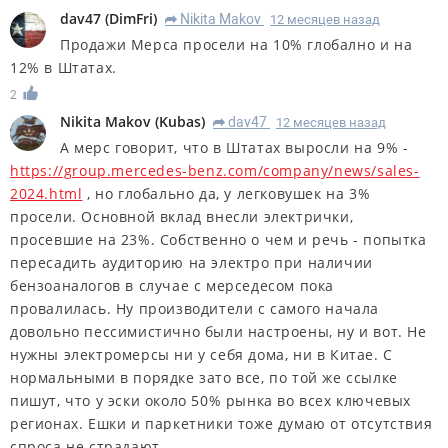
dav47
(
DimFri
)
Nikita Makov
12 месяцев назад
R
Продажи Мерса просели на 10% глобално и на
12% в Штатах.
2
Nikita Makov
(
Kubas
)
dav47
12 месяцев назад
R
А мерс говорит, что в Штатах выросли на 9% -
https://group.mercedes-benz.com/company/news/sales-
2024.html
, но глобально да, у легковушек на 3%
просели. Основной вклад внесли электрички,
просевшие на 23%. Собственно о чем и речь - попытка
пересадить аудиторию на электро при наличии
бензоаналогов в случае с мерседесом пока
провалилась. Ну производители с самого начала
довольно пессимистично были настроены, ну и вот. Не
нужны электромерсы ни у себя дома, ни в Китае. С
нормальными в порядке зато все, по той же ссылке
пишут, что у эски около 50% рынка во всех ключевых
регионах. Ешки и паркетники тоже думаю от отсутствия
спроса не страдают