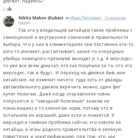
держат, надеюсь?
2
Nikita Makov
(
Kubas
)
Иван Петрович
12 месяцев
R
назад
Так это у владельцев китайцев такие проблемы с
самооценкой и внутренние сомнения в правильности
выбора, что у них в комментариях там постоянно кто-то
кого-то унижает, растаптывает, какие-то очередные
убийцы немецкого премиума выходят и т.д. А мерседес-
то уже все всем доказал, его как покупали за то, что это
мерседес, так и будут. И переход на движки бмв, или
китайские, не изменит ничего, туда хоть от дважды
автомобильного движок вкрячить можно, один фиг
купят полагаю. Даже когда откровенное говно
получается (с "звездной болезнью" знаком не
понаслышке) и то клиентам норм, потому что в
остальном он хороший, даже если и ломается. У
мерседеса главная проблема сейчас это совсем не
китайцы, а игры родного правительства в зеленую
повесточку и электрификацию, при том, что, как