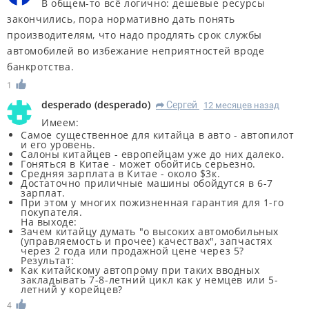
В общем-то всё логично: дешевые ресурсы
закончились, пора нормативно дать понять
производителям, что надо продлять срок службы
автомобилей во избежание неприятностей вроде
банкротства.
1
desperado
(
desperado
)
Сергей
12 месяцев назад
R
Имеем:
Самое существенное для китайца в авто - автопилот
и его уровень.
Салоны китайцев - европейцам уже до них далеко.
Гоняться в Китае - может обойтись серьезно.
Средняя зарплата в Китае - около $3к.
Достаточно приличные машины обойдутся в 6-7
зарплат.
При этом у многих пожизненная гарантия для 1-го
покупателя.
На выходе:
Зачем китайцу думать "о высоких автомобильных
(управляемость и прочее) качествах", запчастях
через 2 года или продажной цене через 5?
Результат:
Как китайскому автопрому при таких вводных
закладывать 7-8-летний цикл как у немцев или 5-
летний у корейцев?
4