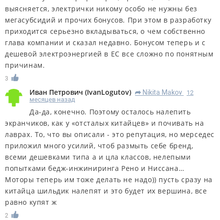
выясняется, электрички никому особо не нужны без
мегасубсидий и прочих бонусов. При этом в разработку
приходится серьезно вкладываться, о чем собственно
глава компании и сказал недавно. Бонусом теперь и с
дешевой электроэнергией в ЕС все сложно по понятным
причинам.
3
Иван Петрович
(
IvanLogutov
)
Nikita Makov
12
R
месяцев назад
Да-да, конечно. Поэтому осталось налепить
экранчиков, как у «отсталых китайцев» и почивать на
лаврах. То, что вы описали - это репутация, но мерседес
приложил много усилий, чтоб размыть себе бренд,
всеми дешевками типа а и цла классов, нелепыми
попытками бедж-инжиниринга Рено и Ниссана…
Моторы теперь им тоже делать не надо)) пусть сразу на
китайца шильдик налепят и это будет их вершина, все
равно купят ж
2