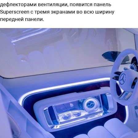
дефлекторами вентиляции,
появится
панель
Superscreen с тремя экранами
во всю ширину
передней панели.