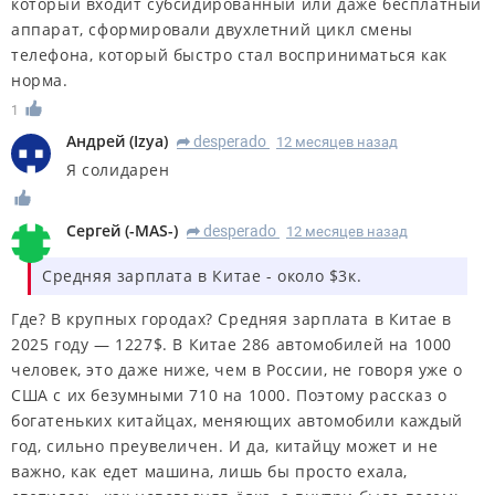
который входит субсидированный или даже бесплатный
аппарат, сформировали двухлетний цикл смены
телефона, который быстро стал восприниматься как
норма.
1
Андрей
(
Izya
)
desperado
12 месяцев назад
R
Я солидарен
Сергей
(
-MAS-
)
desperado
12 месяцев назад
R
Средняя зарплата в Китае - около $3к.
Где? В крупных городах? Средняя зарплата в Китае в
2025 году — 1227$. В Китае 286 автомобилей на 1000
человек, это даже ниже, чем в России, не говоря уже о
США с их безумными 710 на 1000. Поэтому рассказ о
богатеньких китайцах, меняющих автомобили каждый
год, сильно преувеличен. И да, китайцу может и не
важно, как едет машина, лишь бы просто ехала,