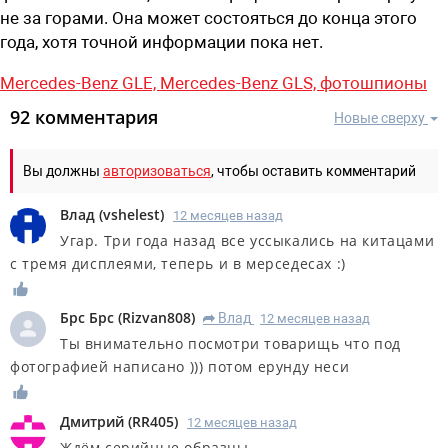
не за горами. Она может состояться до конца этого
года, хотя точной информации пока нет.
Mercedes-Benz GLE,
Mercedes-Benz GLS,
фотошпионы
92 комментария
Новые сверху
Вы должны
авторизоваться
, чтобы оставить комментарий
Влад
(
vshelest
)
12 месяцев назад
Угар. Три года назад все уссыкались на китацами
с тремя дисплеями, теперь и в мерседесах :)
Брс Брс
(
Rizvan808
)
Влад
12 месяцев назад
R
Ты внимательно посмотри товарищь что под
фотографией написано ))) потом ерунду неси
Дмитрий
(
RR405
)
12 месяцев назад
Ждём серийные образцы