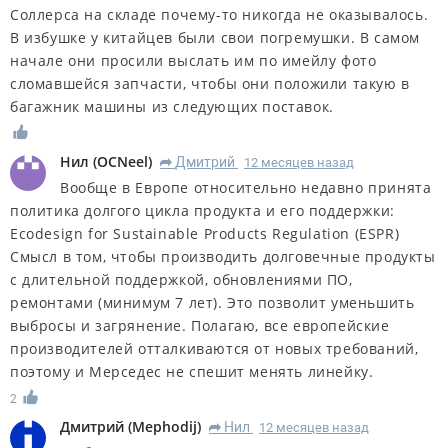
Соллерса на складе почему-то никогда не оказывалось.
В избушке у китайцев были свои погремушки. В самом
начале они просили выслать им по имейлу фото
сломавшейся запчасти, чтобы они положили такую в
багажник машины из следующих поставок.
Нил
(
OCNeel
)
Дмитрий
12 месяцев назад
R
Вообще в Европе относительно недавно принята
политика долгого цикла продукта и его поддержки:
Ecodesign for Sustainable Products Regulation (ESPR)
Смысл в том, чтобы производить долговечные продукты
с длительной поддержкой, обновлениями ПО,
ремонтами (минимум 7 лет). Это позволит уменьшить
выбросы и загрянение. Полагаю, все европейские
производителей отталкиваются от новых требований,
поэтому и Мерседес не спешит менять линейку.
2
Дмитрий
(
Mephodij
)
Нил
12 месяцев назад
R