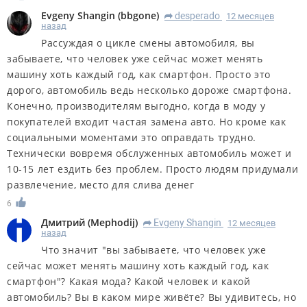
Evgeny Shangin
(
bbgone
)
desperado
12 месяцев
R
назад
Рассуждая о цикле смены автомобиля, вы
забываете, что человек уже сейчас может менять
машину хоть каждый год, как смартфон. Просто это
дорого, автомобиль ведь несколько дороже смартфона.
Конечно, производителям выгодно, когда в моду у
покупателей входит частая замена авто. Но кроме как
социальными моментами это оправдать трудно.
Технически вовремя обслуженных автомобиль может и
10-15 лет ездить без проблем. Просто людям придумали
развлечение, место для слива денег
6
Дмитрий
(
Mephodij
)
Evgeny Shangin
12 месяцев
R
назад
Что значит "вы забываете, что человек уже
сейчас может менять машину хоть каждый год, как
смартфон"? Какая мода? Какой человек и какой
автомобиль? Вы в каком мире живёте? Вы удивитесь, но