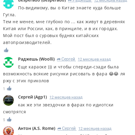
12 месяцев назад
R
По-видимому, вы о Китае знаете куда больше
Гугла.
Тем не менее, мне глубоко по ... как живут в деревнях
Китая или России, как, в принципе, и в их городах.
Мой пост был о суровых буднях китайских
автопроизводителей.
Раджешь
(
Woolli
)
Сергей
12 месяцев назад
R
Еще караоке ))) и чтобы спереди-сзади была
возможность всякие рисунки рисовать в фара 😂😂 ля
ржу с этих приколов
1
Сергей
(
Agp1
)
12 месяцев назад
как же эти звездочки в фарах по идиотски
смотрятся
5
Антон
(
A.S. Rome
)
Сергей
12 месяцев назад
R