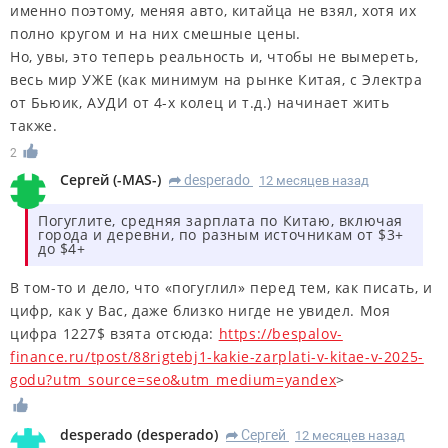
именно поэтому, меняя авто, китайца не взял, хотя их
полно кругом и на них смешные цены.
Но, увы, это теперь реальность и, чтобы не вымереть,
весь мир УЖЕ (как минимум на рынке Китая, с Электра
от Бьюик, АУДИ от 4-х колец и т.д.) начинает жить
также.
2
Сергей
(
-MAS-
)
desperado
12 месяцев назад
R
Погуглите, средняя зарплата по Китаю, включая
города и деревни, по разным источникам от $3+
до $4+
В том-то и дело, что «погуглил» перед тем, как писать, и
цифр, как у Вас, даже близко нигде не увидел. Моя
цифра 1227$ взята отсюда:
https://bespalov-
finance.ru/tpost/88rigtebj1-kakie-zarplati-v-kitae-v-2025-
godu?utm_source=seo&utm_medium=yandex
>
desperado
(
desperado
)
Сергей
12 месяцев назад
R