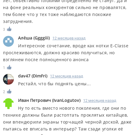
лет, объективно плохими определенно не станут. Да и
на фоне реальных конкурентов сильно не провалятся,
тем более что у тех тоже наблюдаются похожие
затруднения.
3
Алёша
(
Ggggiii
)
12 месяцев назад
Интересное сочетание, вроде как нотки E-Classe
прослеживаются, должно красиво получиться, но
взглянем после полноценного анонса
1
dav47
(
DimFri
)
12 месяцев назад
Рестайл, что бы поднять цены...
2
Иван Петрович
(
IvanLogutov
)
12 месяцев назад
Ну то есть вместо нового поколения, где они по
технике должны были растоптать проклятых китайцев,
они впендюрили экраны торчащей черной доской, даже
пытаясь ее вписать в интерьер? Там сзади уголки её