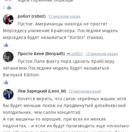
2
робот
(
robot
)
12 месяцев назад
Пустое. Американцы никогда не простят
Мерседесу унижение Крайслера. Последняя модель
мерседеса будет называться "Kürbis" (тыква).
Просто Беня
(
Benya45
)
робот
12 месяцев назад
R
Пустое.Папе фиату пора сделать Крайслеру
эвтанизию.Последняя модель будет называться
Barnyard Edition.
Лев Зарецкий
(
Leon_M
)
12 месяцев назад
Хочется верить, что салон серийных машин хотя
бы будет меньше похож на продвинутый дизайнерский
холодильник, чем салон концепта((
А так машины-то хорошие, при всех их мелких
недочетах, - и если их будут производить еще несколько