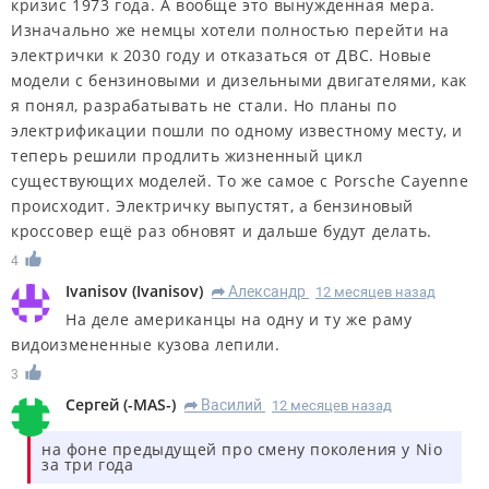
кризис 1973 года. А вообще это вынужденная мера.
Изначально же немцы хотели полностью перейти на
электрички к 2030 году и отказаться от ДВС. Новые
модели с бензиновыми и дизельными двигателями, как
я понял, разрабатывать не стали. Но планы по
электрификации пошли по одному известному месту, и
теперь решили продлить жизненный цикл
существующих моделей. То же самое с Porsche Cayenne
происходит. Электричку выпустят, а бензиновый
кроссовер ещё раз обновят и дальше будут делать.
4
Ivanisov
(
Ivanisov
)
Александр
12 месяцев назад
R
На деле американцы на одну и ту же раму
видоизмененные кузова лепили.
3
Сергей
(
-MAS-
)
Василий
12 месяцев назад
R
на фоне предыдущей про смену поколения у Nio
за три года