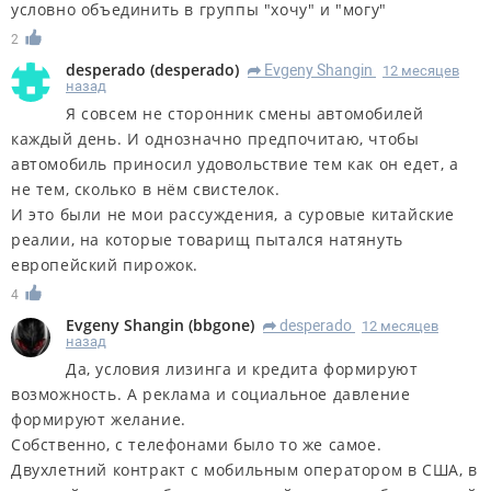
условно объединить в группы "хочу" и "могу"
2
desperado
(
desperado
)
Evgeny Shangin
12 месяцев
R
назад
Я совсем не сторонник смены автомобилей
каждый день. И однозначно предпочитаю, чтобы
автомобиль приносил удовольствие тем как он едет, а
не тем, сколько в нём свистелок.
И это были не мои рассуждения, а суровые китайские
реалии, на которые товарищ пытался натянуть
европейский пирожок.
4
Evgeny Shangin
(
bbgone
)
desperado
12 месяцев
R
назад
Да, условия лизинга и кредита формируют
возможность. А реклама и социальное давление
формируют желание.
Собственно, с телефонами было то же самое.
Двухлетний контракт с мобильным оператором в США, в