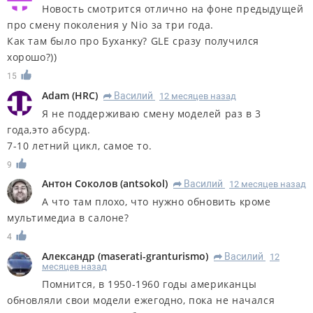
Новость смотрится отлично на фоне предыдущей
про смену поколения у Nio за три года.
Как там было про Буханку? GLE сразу получился
хорошо?))
15
Adam
(
HRC
)
Василий
12 месяцев назад
R
Я не поддерживаю смену моделей раз в 3
года,это абсурд.
7-10 летний цикл, самое то.
9
Антон Соколов
(
antsokol
)
Василий
12 месяцев назад
R
А что там плохо, что нужно обновить кроме
мультимедиа в салоне?
4
Александр
(
maserati-granturismo
)
Василий
12
R
месяцев назад
Помнится, в 1950-1960 годы американцы
обновляли свои модели ежегодно, пока не начался