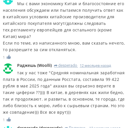
Мы с вами экономику Китая и благосостояние его
населения обсуждаем или пытаемся получить ответ как
в китайских условиях китайские производители для
китайского покупателя могут/должны следовать
тех.регламенту европейцев для остального (кроме
Китая) мира?
Если по теме, из написанного мною, вам сказать нечего,
то разрешите за сим откланяться.
1
Раджешь
(
Woolli
)
desperado
12 месяцев назад
R
так у нас тоже "Средняя номинальная заработная
плата в России, по данным Росстата, составила 99 422
рубля в мае 2025 года" ахахах вы серьезно верите в
такие циферки ??)))) В китае, в деревнях как жили бедно,
так и продолжают. и развиты, в основном, те города, где
либо близость к морю, либо к сырьевым странам. Но это
же совпадение))) Все все врут)))
1
desperado
(
desperado
)
Раджешь