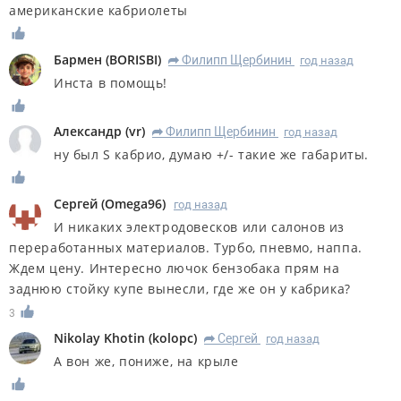
американские кабриолеты
Бармен
(
BORISBI
)
Филипп Щербинин
год назад
R
Инста в помощь!
Александр
(
vr
)
Филипп Щербинин
год назад
R
ну был S кабрио, думаю +/- такие же габариты.
Сергей
(
Omega96
)
год назад
И никаких электродовесков или салонов из
переработанных материалов. Турбо, пневмо, наппа.
Ждем цену. Интересно лючок бензобака прям на
заднюю стойку купе вынесли, где же он у кабрика?
3
Nikolay Khotin
(
kolopc
)
Сергей
год назад
R
А вон же, пониже, на крыле