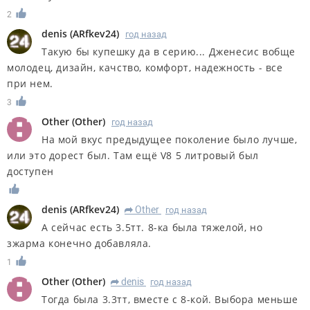
2
denis
(
ARfkev24
)
год назад
Такую бы купешку да в серию... Дженесис вобще
молодец, дизайн, качство, комфорт, надежность - все
при нем.
3
Other
(
Other
)
год назад
На мой вкус предыдущее поколение было лучше,
или это дорест был. Там ещё V8 5 литровый был
доступен
denis
(
ARfkev24
)
Other
год назад
R
А сейчас есть 3.5тт. 8-ка была тяжелой, но
зжарма конечно добавляла.
1
Other
(
Other
)
denis
год назад
R
Тогда была 3.3тт, вместе с 8-кой. Выбора меньше