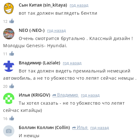
Сын Китая
(
sin_kitaya
)
год назад
вот так должен выглядеть бентли
12
NEO
(
-NEO-
)
год назад
Очень смотрится брутально . Классный дизайн !
Молодцы Genesis- Hyundai.
11
Владимир
(
Laziale
)
год назад
Вот так должен видеть премиальный немецкий
автомобиль, а не то убожество что лепят сейчас немцы .
20
Илья
(
KRIGOV
)
Владимир
год назад
R
Ты хотел сказать - не то убожество что лепят
сейчас китайцы)
16
Боллин Коллин
(
Collin
)
Илья
год назад
R
И немцы