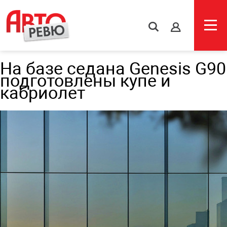
s
На базе седана Genesis G90
подготовлены купе и
кабриолет