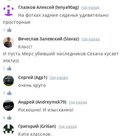
Глазков Алексей
(
lenya90ag
)
год назад
На фотках задние сиденья удивительно
просторные
1
Вячеслав Залевский
(
Slavaz
)
год назад
Класс!
И пусть Мерс убивший наследников Секача кусает
локти))
7
Сергей
(
Agp1
)
год назад
очень круто
7
Андрей
(
Andreymsk79
)
год назад
Роскошно! И изысканно!
8
Григорий
(
Gri6an
)
год назад
Купе классное.