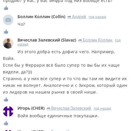
продают у нас, у Вас инфра под них вообще есть?
Боллин Коллин
(
Collin
)
Андрей
год назад
R
Чо?
Вячеслав Залевский
(
Slavaz
)
Боллин Коллин
год
R
назад
Из этого добра есть дофига чего. Например,
Войя.
Если бы у Феррари всё было супер то вы бы их чаще
видели, да?)))
Странно, а у них все супер и то что вы там не видите их
никак не волнует. Аналогично и с Зикром, который один
из лидеров на нашем рынке в своей нише.
Игорь
(
CHER
)
Вячеслав Залевский
год назад
R
Войя вообще единичные покупашки.