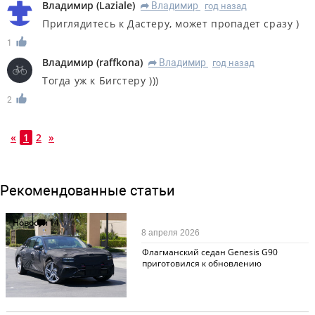
Владимир
(
Laziale
)
Владимир
год назад
R
Приглядитесь к Дастеру, может пропадет сразу )
1
Владимир
(
raffkona
)
Владимир
год назад
R
Тогда уж к Бигстеру )))
2
«
1
2
»
Рекомендованные статьи
Новости
14
8 апреля 2026
Флагманский седан Genesis G90
приготовился к обновлению