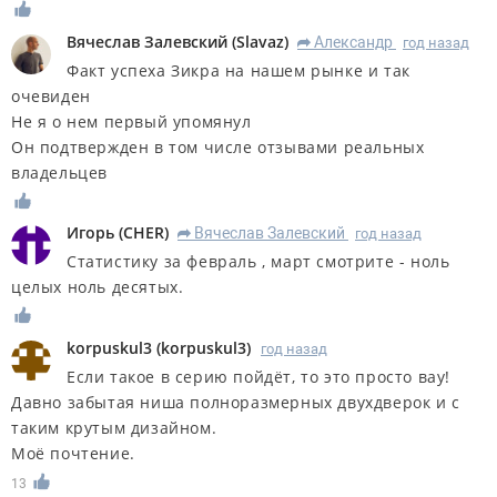
Вячеслав Залевский
(
Slavaz
)
Александр
год назад
R
Факт успеха Зикра на нашем рынке и так
очевиден
Не я о нем первый упомянул
Он подтвержден в том числе отзывами реальных
владельцев
Игорь
(
CHER
)
Вячеслав Залевский
год назад
R
Статистику за февраль , март смотрите - ноль
целых ноль десятых.
korpuskul3
(
korpuskul3
)
год назад
Если такое в серию пойдёт, то это просто вау!
Давно забытая ниша полноразмерных двухдверок и с
таким крутым дизайном.
Моё почтение.
13