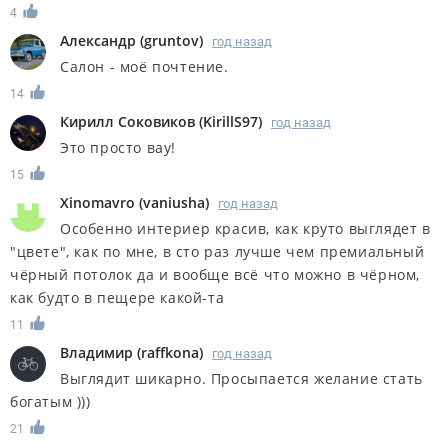
4
Александр
(
gruntov
)
год назад
Салон - моё почтение.
14
Кирилл Соковиков
(
KirillS97
)
год назад
Это просто вау!
15
Xinomavro
(
vaniusha
)
год назад
Особенно интериер красив, как круто выглядет в
"цвете", как по мне, в сто раз лучше чем премиальный
чёрный потолок да и вообще всё что можно в чёрном,
как будто в пещере какой-та
11
Владимир
(
raffkona
)
год назад
Выглядит шикарно. Просыпается желание стать
богатым )))
21