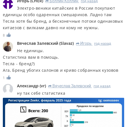
Игорь
(
CHER
)
Боллин Коллин
год назад
R
Электро-веники китайские в России покупают
единицы особо одаренных смешариков. Ладно там
Тесла хотя бы бренд, а бесконечные потоки одинаковых
китаезов с вилками давно ни кому не нужны.
8
Вячеслав Залевский
(
Slavaz
)
Игорь
год назад
R
Не единицы.
Статистика вам в помощь.
Тесла - бренд?)
Ага, Бренд убогих салонов и криво собранных кузовов
1
Александр
(
vr
)
Вячеслав Залевский
год назад
R
ну так себе статистика