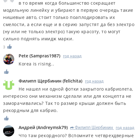
в то время когда большинство сокращает
модельную линейку и убирают в первую очередь такие
нишевые авто, стоит только поаплодировать их
смелости, а если еще и в серию запустят да без электро
(ну или не только электро) такую красоту, то могут
сильно поднять имидж марки.
3
Pete
(
Sampras1987
)
год назад
Korea is rising..
Филипп Щербинин
(
felichita
)
год назад
Не нашел ни одной фотки закрытого кабриолета,
интересно они механизм сделали или для концепта не
заморачивались? Так то размер крыши должен быть
рекордным для кабрио.
Андрей
(
Andreymsk79
)
Филипп Щербинин
год назад
R
Что там рекордного? Вспомните четврехдверные