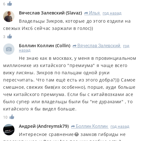
6
Вячеслав Залевский
(
Slavaz
)
Илья
год назад
R
Владельцы Зикров, которые до этого ездили на
свежых Икс6 сейчас заржали в голос))
3
Боллин Коллин
(
Collin
)
Вячеслав Залевский
год
R
назад
Не знаю как в москвах, у меня в провинциальном
миллионике из китайского "премиума" я чаще всего
вижу лисяны. Зикров по пальцам одной руки
пересчитать. Что там ещё есть из этого добра?))) Самое
смешное, свежих бмв(их особенно), порше, ауди больше
чем китайского премиума. Если бы с китайвозками асе
было супер или владельцы были бы "не дураками" , то
китайского я бы видел больше.
10
Андрей
(
Andreymsk79
)
Боллин Коллин
год назад
R
Интересное сравнение😂 замков гибриды не