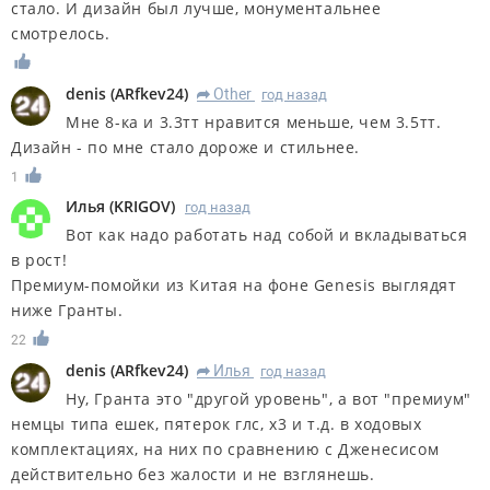
стало. И дизайн был лучше, монументальнее
смотрелось.
denis
(
ARfkev24
)
Other
год назад
R
Мне 8-ка и 3.3тт нравится меньше, чем 3.5тт.
Дизайн - по мне стало дороже и стильнее.
1
Илья
(
KRIGOV
)
год назад
Вот как надо работать над собой и вкладываться
в рост!
Премиум-помойки из Китая на фоне Genesis выглядят
ниже Гранты.
22
denis
(
ARfkev24
)
Илья
год назад
R
Ну, Гранта это "другой уровень", а вот "премиум"
немцы типа ешек, пятерок глс, х3 и т.д. в ходовых
комплектациях, на них по сравнению с Дженесисом
действительно без жалости и не взглянешь.