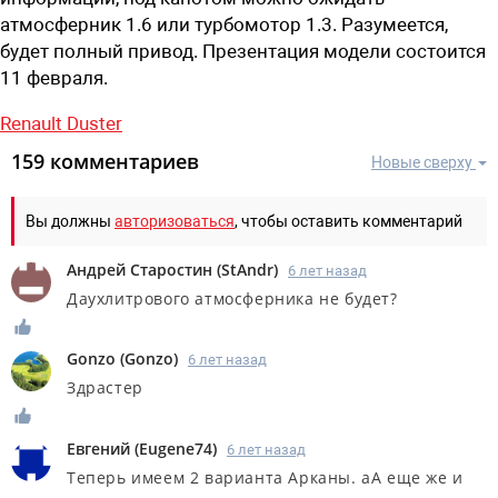
атмосферник 1.6 или турбомотор 1.3. Разумеется,
будет полный привод. Презентация модели состоится
11 февраля.
Renault Duster
159 комментариев
Новые сверху
Вы должны
авторизоваться
, чтобы оставить комментарий
Андрей Старостин
(
StAndr
)
6 лет назад
Даухлитрового атмосферника не будет?
Gonzo
(
Gonzo
)
6 лет назад
Здрастер
Евгений
(
Eugene74
)
6 лет назад
Теперь имеем 2 варианта Арканы. аА еще же и