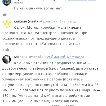
назад
Ну как минимум волны нет.
михаил
(
viest
)
Дмитрий
6 лет назад
R
Салон. Мотор. Коробки. Мультимедиа
полноценная. Климат-контроль наконецто. При
сохранившихся от предыдущего дастера
положительных потребительских свойствах
3
Monokai
(
monokai
)
Дмитрий
6 лет назад
R
Ключевые отличия от предшественника —
доработанная платформа (как у Арканы), другой кузов
(например, увеличен наклон лобового стекла) и
улучшенная эргономика в салоне (появилась
регулировка руля по вылету). Длина — 4341 мм (на 26
мм больше автомобиля первого поколения), ширина —
1804 мм (меньше на 18 мм), высота с рейлингами —
1682 мм (меньше на 13 мм). Колесная база