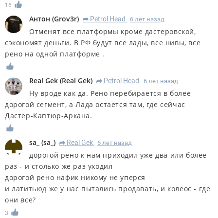
16
Антон
(
Grov3r
)
Petrol Head
6 лет назад
R
Отменят все платформы кроме дастеровской,
сэкономят деньги. В РФ будут все лады, все нивы, все
рено на одной платформе .
Real Gek
(
Real Gek
)
Petrol Head
6 лет назад
R
Ну вроде как да. Рено перебирается в более
дорогой сегмент, а Лада остается там, где сейчас
Дастер-Каптюр-Аркана.
sa_
(
sa_
)
Real Gek
6 лет назад
R
дорогой рено к нам приходил уже два или более
раз - и столько же раз уходил
дорогой рено нафик никому не уперся
и латитьюд же у нас пытались продавать, и колеос - где
они все?
3