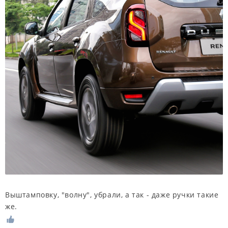
Выштамповку, "волну", убрали, а так - даже ручки такие
же.