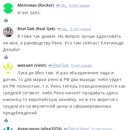
Меломан
(
Rocker
)
sa_
6 лет назад
R
И Vel Satis.
Real Gek
(
Real Gek
)
sa_
6 лет назад
R
Я тоже так думаю. Но вопрос лучше адресовать
не мне, а руководству Рено. Кто там сейчас? Клотильда
Дельбо!
михаил
(
viest
)
Real Gek
6 лет назад
R
Лука де Мео там. И раз объединение лада и
дачия, то для марки рено в РФ два выхода: либо уйдет
из РФ полностью, т.к. Рено теперь позиционируется как
средний сегмент, либо Рено начнет продавать здесь
наконец-то европейскую линейку, но в это верится с
трудом из-за вероятной цены и сформированных
предубеждений
Александр
(
allex3374
)
Petrol Head
6 лет назад
R