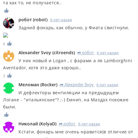
та как то, не получается..
робот
(
robot
)
6 лет назад
Задний фонарь, как обычно, у Фиата свистнули.
6
Alexander Svoy
(
citroends
)
робот
6 лет назад
R
У них новый и Logan , с фарами а ля Lamborghini
Aventador, хотя это даже хорошо..
3
Меломан
(
Rocker
)
Alexander Svoy
6 лет назад
R
И дефлекторы вентиляции на предыдущем
Логане - "итальянские"? ;-) Емнип, на Маздах похожие
были.
Николай
(
KolyaD
)
робот
6 лет назад
R
Кстати, фонарь мне очень нравится(в отличие от