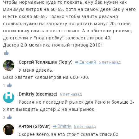
Чтобы нормально куда то поехать, ему бак нужен как
минимум литров на 60-65. Хотя на самом деле бак у него
и есть около 60-65. Только чтобы залить реально
столько, нужно на заправку потратить минут 20, чтобы
потихоньку влить в него столько. А в обычном режиме,
до отсечки и "под пробку" залезает литров 40.
Дастер 2,0 механика полный привод 2016г.
Сергей Тепляшин
(
Teply
)
Евгений
6 лет назад
R
У меня дизель.
Бака хватает километров на 600-700.
1
Dmitriy
(
deemaze
)
6 лет назад
Россия не последний рынок для Рено и больше 3-
х лет выводить Дастер 2 на наш рынок.
3
Антон
(
Grov3r
)
Dmitriy
6 лет назад
R
Скорее всего, за это стоит сказать спасибо