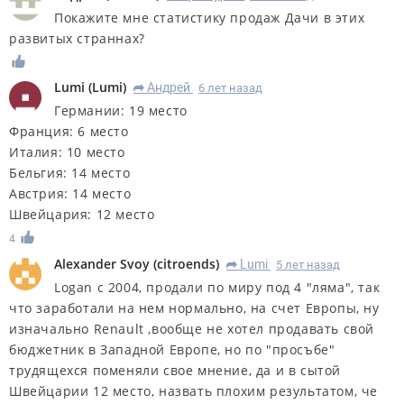
Покажите мне статистику продаж Дачи в этих
развитых страннах?
Lumi
(
Lumi
)
Андрей
6 лет назад
R
Германии: 19 место
Франция: 6 место
Италия: 10 место
Бельгия: 14 место
Австрия: 14 место
Швейцария: 12 место
4
Alexander Svoy
(
citroends
)
Lumi
5 лет назад
R
Logan с 2004, продали по миру под 4 "ляма", так
что заработали на нем нормально, на счет Европы, ну
изначально Renault ,вообще не хотел продавать свой
бюджетник в Западной Европе, но по "просъбе"
трудящехся поменяли свое мнение, да и в сытой
Швейцарии 12 место, назвать плохим результатом, че