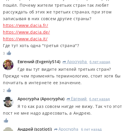
пошёл. Почему жители третьих стран так любят
рассуждать об этих же третьих странах, при этом
записывая в них совсем другие страны?
https://www.dacia.fr/
https://www.dacia.de/
https://www.dacia.it/
Где тут хоть одна "третья страна"?
3
Евгений
(
Evgeniy514
)
Apocrypha
6 лет назад
R
Где вы тут видите жителей третьих стран?
Прежде чем применять терминологию, стоит хотя бы
почитать в интернете ее значение.
2
Apocrypha
(
Apocrypha
)
Евгений
6 лет назад
R
Я то как раз совсем нигде не вижу. Так что этот
пост не мне надо адресовать, а Андрею.
Андрей
(
scotioti
)
Apocrypha
6 лет назад
R