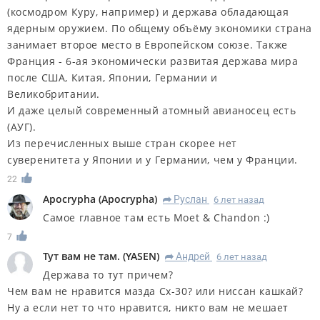
(космодром Куру, например) и держава обладающая
ядерным оружием. По общему объёму экономики страна
занимает второе место в Европейском союзе. Также
Франция - 6-ая экономически развитая держава мира
после США, Китая, Японии, Германии и
Великобритании.
И даже целый современный атомный авианосец есть
(АУГ).
Из перечисленных выше стран скорее нет
суверенитета у Японии и у Германии, чем у Франции.
22
Apocrypha
(
Apocrypha
)
Руслан
6 лет назад
R
Самое главное там есть Moet & Chandon :)
7
Тут вам не там.
(
YASEN
)
Андрей
6 лет назад
R
Держава то тут причем?
Чем вам не нравится мазда Сх-30? или ниссан кашкай?
Ну а если нет то что нравится, никто вам не мешает