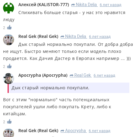
Алексей
(
KALISTOR-777
)
Nikita Delia
6 лет назад
R
Спихивать больше старья - у нас это нравится
люду
2
Real Gek
(
Real Gek
)
Nikita Delia
6 лет назад
R
Дык старый нормально покупали. От добра добра
не ищут. Быстро меняют только если модель плохо
продается. Как Дачия Дастер в Европах например ... )))
2
Apocrypha
(
Apocrypha
)
Real Gek
6 лет назад
R
Дык старый нормально покупали.
Вот с этим "нормально" часть потенциальных
покупателей ушли либо покупать Крету, либо к
китайцам.
2
Real Gek
(
Real Gek
)
Apocrypha
6 лет назад
R