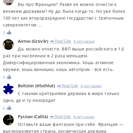
Вы про Францию? Разве её можно отнести к
великим державам? Ну да, была когда-то. Но уже более
100 лет как второразрядное государство с тряпочным
суверенитетом ...
2
Антон
(
Grov3r
)
Real Gek
6 лет назад
R
Да, можно отнести. ВВП выше российского в 1,6
раз при населении в 2 раза меньшем.
Диверсифицированная экономика. Хошь атомное
оружие, хошь винишко, хошь автопром - всё есть.
3
Boltster
(
Hluthlut
)
Real Gek
6 лет назад
R
С такими критериями держава в мире только
одна, да и ту лихорадит
6
Руслан
(
Calita
)
Real Gek
6 лет назад
R
Оставьте ваши фантазии при себе. Франция —
высокоразвитая страна, космическая держава