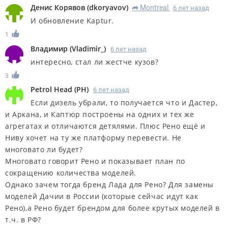
Денис Корявов
(
dkoryavov
)
Montreal
6 лет назад
R
И обновление Kaptur.
1
Владимир
(
Vladimir_
)
6 лет назад
интересно, стал ли жестче кузов?
3
Petrol Head
(
PH
)
6 лет назад
Если дизель убрали, то получается что и Дастер,
и Аркана, и Каптюр построены на одних и тех же
агрегатах и отличаются детялями. Плюс Рено ещё и
Ниву хочет на ту же платформу перевести. Не
многовато ли будет?
Многовато говорит Рено и показывает план по
сокращению количества моделей.
Однако зачем тогда бренд Лада для Рено? Для замены
моделей Дачии в России (которые сейчас идут как
Рено),а Рено будет брендом для более крутых моделей в
т.ч. в РФ?