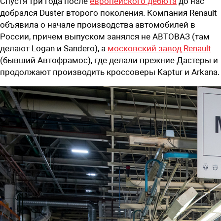
Спустя три года после
европейского дебюта
до нас
добрался Duster второго поколения. Компания Renault
объявила о начале производства автомобилей в
России, причем выпуском занялся не АВТОВАЗ (там
делают Logan и Sandero), а
московский завод Renault
(бывший Автофрамос), где делали прежние Дастеры и
продолжают производить кроссоверы Kaptur и Arkana.