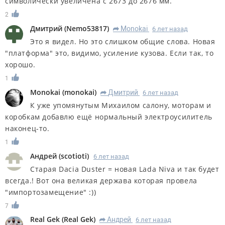
символически увеличена с 2673 до 2676 мм.
2
Дмитрий
(
Nemo53817
)
Monokai
6 лет назад
R
Это я видел. Но это слишком общие слова. Новая
"платформа" это, видимо, усиление кузова. Если так, то
хорошо.
1
Monokai
(
monokai
)
Дмитрий
6 лет назад
R
К уже упомянутым Михаилом салону, моторам и
коробкам добавлю ещё нормальный электроусилитель
наконец-то.
1
Андрей
(
scotioti
)
6 лет назад
Старая Dacia Duster = новая Lada Niva и так будет
всегда.! Вот она великая держава которая провела
"импортозамещение" :))
7
Real Gek
(
Real Gek
)
Андрей
6 лет назад
R