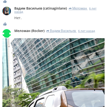
Вадим Васильев
(
catinaginlane
)
Меломан
6 лет
R
назад
Нет.
Меломан
(
Rocker
)
Вадим Васильев
6 лет назад
R