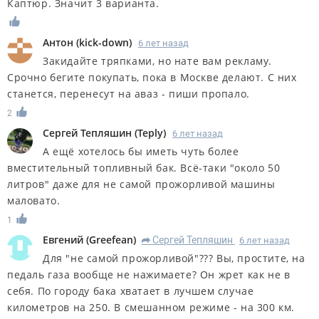
Каптюр. Значит 3 варианта.
Антон
(
kick-down
)
6 лет назад
Закидайте тряпками, но нате вам рекламу.
Срочно бегите покупать, пока в Москве делают. С них
станется, перенесут на аваз - пиши пропало.
2
Сергей Тепляшин
(
Teply
)
6 лет назад
А ещё хотелось бы иметь чуть более
вместительный топливный бак. Всё-таки "около 50
литров" даже для не самой прожорливой машины
маловато.
1
Евгений
(
Greefean
)
Сергей Тепляшин
6 лет назад
R
Для "не самой прожорливой"??? Вы, простите, на
педаль газа вообще не нажимаете? Он жрет как не в
себя. По городу бака хватает в лучшем случае
километров на 250. В смешанном режиме - на 300 км.