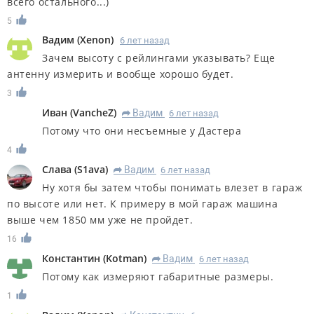
всего остального...)
5
Вадим
(
Xenon
)
6 лет назад
Зачем высоту с рейлингами указывать? Еще
антенну измерить и вообще хорошо будет.
3
Иван
(
VancheZ
)
Вадим
6 лет назад
R
Потому что они несъемные у Дастера
4
Слава
(
S1ava
)
Вадим
6 лет назад
R
Ну хотя бы затем чтобы понимать влезет в гараж
по высоте или нет. К примеру в мой гараж машина
выше чем 1850 мм уже не пройдет.
16
Константин
(
Kotman
)
Вадим
6 лет назад
R
Потому как измеряют габаритные размеры.
1