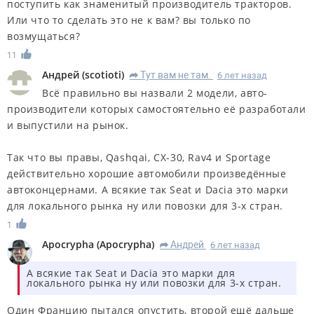
поступить как знаменитый производитель тракторов.
Или что то сделать это не к вам? вы только по
возмущаться?
11
Андрей
(
scotioti
)
Тут вам не там.
6 лет назад
R
Всё правильно вы назвали 2 модели, авто-
производители которых самостоятельно её разработали
и выпустили на рынок.
Так что вы правы, Qashqai, CX-30, Rav4 и Sportage
действительно хорошие автомобили произведённые
автоконцернами. А всякие так Seat и Dacia это марки
для локального рынка ну или повозки для 3-х стран.
1
Apocrypha
(
Apocrypha
)
Андрей
6 лет назад
R
А всякие так Seat и Dacia это марки для
локального рынка ну или повозки для 3-х стран.
Один Францию пытался опустить, второй ещё дальше