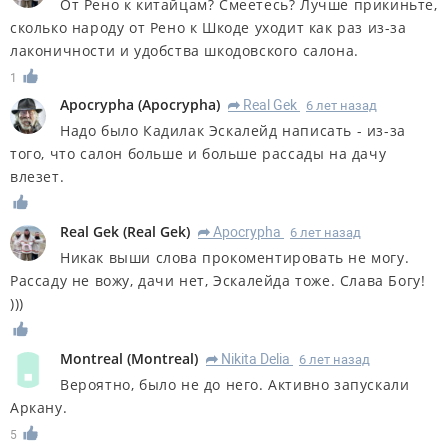
От Рено к китайцам? Смеетесь? Лучше прикиньте,
сколько народу от Рено к Шкоде уходит как раз из-за
лаконичности и удобства шкодовского салона.
1
Apocrypha
(
Apocrypha
)
Real Gek
6 лет назад
R
Надо было Кадилак Эскалейд написать - из-за
того, что салон больше и больше рассады на дачу
влезет.
Real Gek
(
Real Gek
)
Apocrypha
6 лет назад
R
Никак выши слова прокоментировать не могу.
Рассаду не вожу, дачи нет, Эскалейда тоже. Слава Богу!
)))
Montreal
(
Montreal
)
Nikita Delia
6 лет назад
R
Вероятно, было не до него. Активно запускали
Аркану.
5