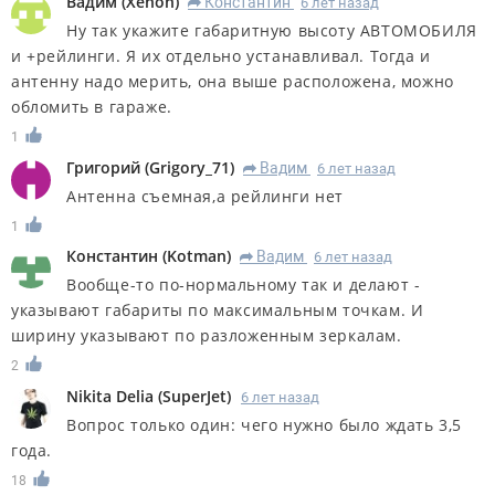
Вадим
(
Xenon
)
Константин
6 лет назад
R
Ну так укажите габаритную высоту АВТОМОБИЛЯ
и +рейлинги. Я их отдельно устанавливал. Тогда и
антенну надо мерить, она выше расположена, можно
обломить в гараже.
1
Григорий
(
Grigory_71
)
Вадим
6 лет назад
R
Антенна съемная,а рейлинги нет
1
Константин
(
Kotman
)
Вадим
6 лет назад
R
Вообще-то по-нормальному так и делают -
указывают габариты по максимальным точкам. И
ширину указывают по разложенным зеркалам.
2
Nikita Delia
(
SuperJet
)
6 лет назад
Вопрос только один: чего нужно было ждать 3,5
года.
18