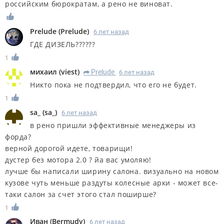
российским бюрократам, а рено не виноват.
Prelude
(
Prelude
)
6 лет назад
ГДЕ ДИЗЕЛЬ??????
1
михаил
(
viest
)
Prelude
6 лет назад
R
Никто пока не подтвердил, что его не будет.
1
sa_
(
sa_
)
6 лет назад
в рено пришли эффективные менеджеры из
форда?
верной дорогой идете, товарищи!
дустер без мотора 2.0 ? йа вас умоляю!
лучше бы написали ширину салона. визуально на новом
кузове чуть меньше раздуты колесные арки - может все-
таки салон за счет этого стал поширше?
1
Иван
(
Bermudy
)
6 лет назад