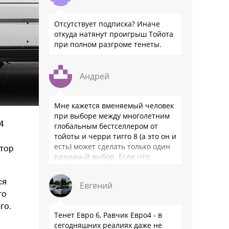
Отсутствует подписка? Иначе
откуда натянут проигрыш Тойота
при полном разгроме тенеты.
Андрей
Мне кажется вменяемый человек
при выборе между многолетним
4
глобальным бестселлером от
тойоты и черри тигго 8 (а это он и
есть) может сделать только один
отор
разумный выбор. Если что,
владею черри уже …
ся
Евгений
то
го.
Тенет Евро 6, Равчик Евро4 - в
сегодняшних реалиях даже не