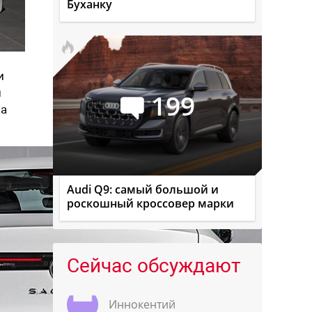
Буханку
и
н
199
ма
Audi Q9: самый большой и
роскошный кроссовер марки
Сейчас обсуждают
Иннокентий