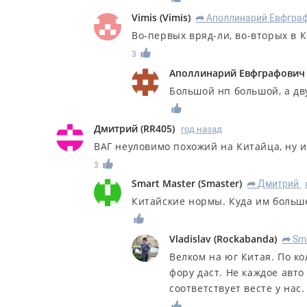
Vimis
(
Vimis
)
Аполлинарий Евфгра
R
Во-первых вряд-ли, во-вторых в 
3
Аполлинарий Евфграфович
Большой нп большой, а дв
Дмитрий
(
RR405
)
год назад
ВАГ неуловимо похожий на Китайца, ну 
3
Smart Master
(
Smaster
)
Дмитрий
R
Китайские нормы. Куда им больш
Vladislav
(
Rockabanda
)
Sm
R
Велком на юг Китая. По к
фору даст. Не каждое авто
соответствует весте у нас