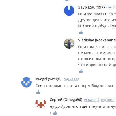
Заур
(
Zaur1977
)
Vl
R
Они же платят, за 
Другое дело, что и
И Какой нибудь Туа
Vladislav
(
Rockaband
Они платят и все 
не мешает им иметь
относительно того
что и для чего. И 
swegrl
(
swegrl
)
год назад
Свесы огромные, а так норм бюджетник
Сергей
(
Omega96
)
swegrl
год наза
R
ну до Ауры его ещё тянуть и тянут
1