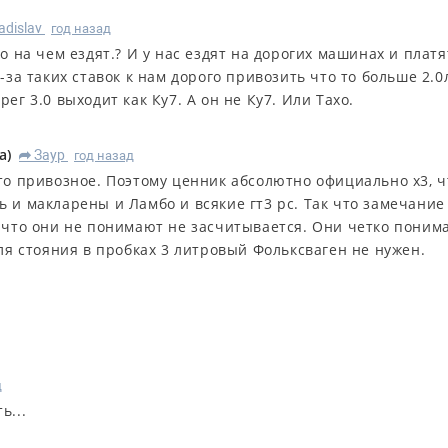
adislav
год назад
то на чем ездят.? И у нас ездят на дорогих машинах и платя
з-за таких ставок к нам дорого привозить что то больше 2.0
рег 3.0 выходит как Ку7. А он не Ку7. Или Тахо.
a
)
Заур
год назад
R
это привозное. Поэтому ценник абсолютно официально х3, ч
 и макларены и Ламбо и всякие гт3 рс. Так что замечание
, что они не понимают не засчитывается. Они четко поним
для стояния в пробках 3 литровый Фольксваген не нужен.
д
ь...