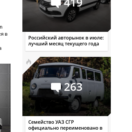
419
n
ся в
Российский авторынок в июле:
лучший месяц текущего года
а
263
Семейство УАЗ СГР
официально переименовано в