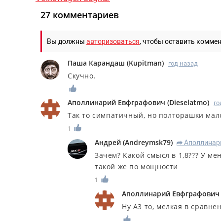
27 комментариев
Вы должны
авторизоваться
, чтобы оставить комме
Паша Карандаш
(
Kupitman
)
год назад
Скучно.
Аполлинарий Евфграфович
(
Dieselatmo
)
го
Так то симпатичный, но полторашки мало
1
Андрей
(
Andreymsk79
)
Аполлинар
R
Зачем? Какой смысл в 1,8??? У мен
такой же по мощности
1
Аполлинарий Евфграфович
Ну А3 то, мелкая в сравне