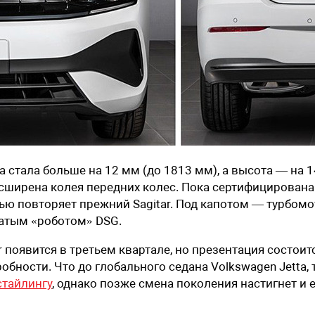
 стала больше на 12 мм (до 1813 мм), а высота — на 1
расширена колея передних колес. Пока сертифицирована
тью повторяет прежний Sagitar. Под капотом — турбом
нчатым «роботом» DSG.
 появится в третьем квартале, но презентация состоит
обности. Что до глобального седана Volkswagen Jetta, 
стайлингу
, однако позже смена поколения настигнет и е