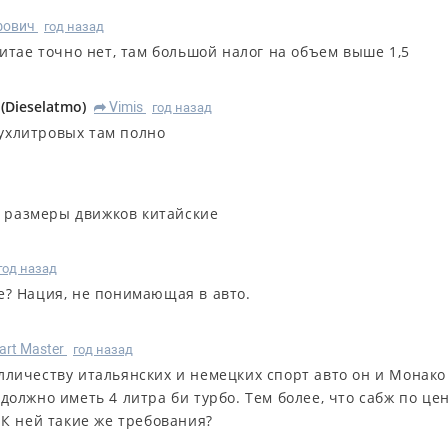
фович
год назад
Китае точно нет, там большой налог на объем выше 1,5
(
Dieselatmo
)
Vimis
год назад
R
ухлитровых там полно
и размеры движков китайские
год назад
е? Нация, не понимающая в авто.
art Master
год назад
олличеству итальянских и немецких спорт авто он и Монако
 должно иметь 4 литра би турбо. Тем более, что сабж по це
. К ней такие же требования?