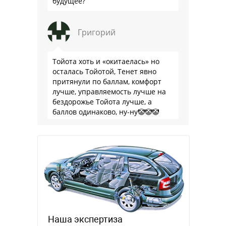
будущее?
Григорий
Тойота хоть и «окитаелась» но
осталась Тойотой, Тенет явно
притянули по баллам, комфорт
лучше, управляемость лучше на
бездорожье Тойота лучше, а
баллов одинаково, ну-ну🤡🤡🤡
Наша экспертиза