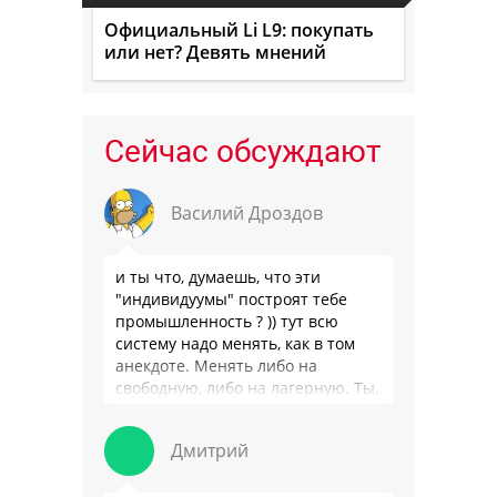
Официальный Li L9: покупать
или нет? Девять мнений
Сейчас обсуждают
Василий Дроздов
и ты что, думаешь, что эти
"индивидуумы" построят тебе
промышленность ? )) тут всю
систему надо менять, как в том
анекдоте. Менять либо на
свободную, либо на лагерную. Ты,
я так понимаю, …
Дмитрий