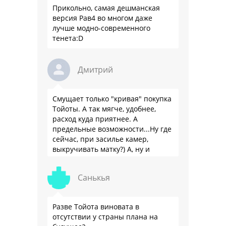
Прикольно, самая дешманская
версия Рав4 во многом даже
лучше модно-современного
тенета:D
Дмитрий
Смущает только "кривая" покупка
Тойоты. А так мягче, удобнее,
расход куда приятнее. А
предельные возможности...Ну где
сейчас, при засилье камер,
выкручивать матку?) А, ну и
пресловутую ликвидность тоже не
забываем.
Санькья
Разве Тойота виновата в
отсутствии у страны плана на