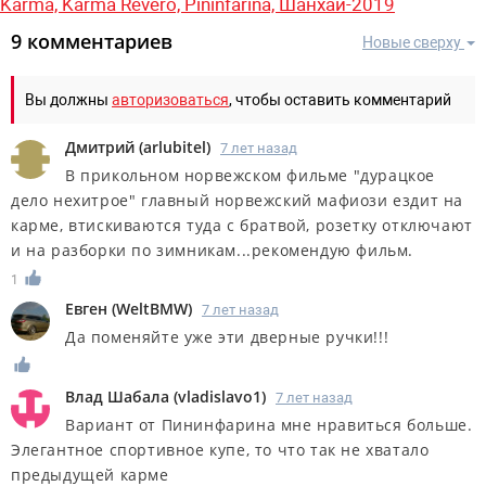
Karma,
Karma Revero,
Pininfarina,
Шанхай-2019
9 комментариев
Новые сверху
Вы должны
авторизоваться
, чтобы оставить комментарий
Дмитрий
(
arlubitel
)
7 лет назад
В прикольном норвежском фильме "дурацкое
дело нехитрое" главный норвежский мафиози ездит на
карме, втискиваются туда с братвой, розетку отключают
и на разборки по зимникам...рекомендую фильм.
1
Евген
(
WeltBMW
)
7 лет назад
Да поменяйте уже эти дверные ручки!!!
Влад Шабала
(
vladislavo1
)
7 лет назад
Вариант от Пининфарина мне нравиться больше.
Элегантное спортивное купе, то что так не хватало
предыдущей карме