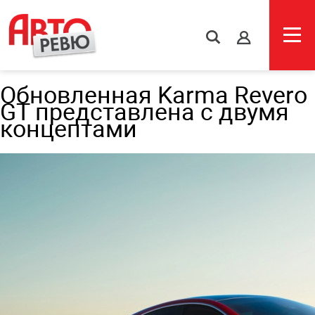
s
Обновленная Karma Revero
GT представлена с двумя
концептами