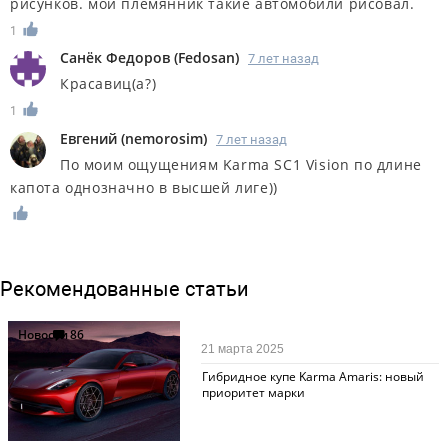
рисунков. мой племянник такие автомобили рисовал.
1
Санёк Федоров
(
Fedosan
)
7 лет назад
Красавиц(а?)
1
Евгений
(
nemorosim
)
7 лет назад
По моим ощущениям Karma SC1 Vision по длине
капота однозначно в высшей лиге))
Рекомендованные статьи
Новости
86
21 марта 2025
Гибридное купе Karma Amaris: новый
приоритет марки