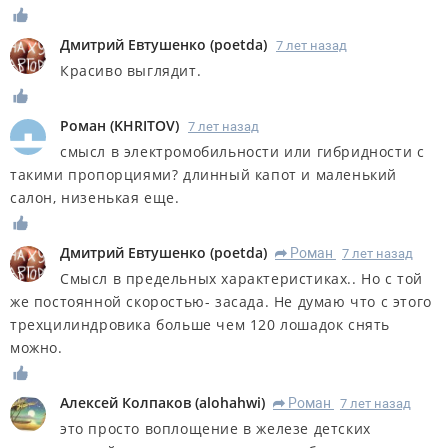
Дмитрий Евтушенко
(
poetda
)
7 лет назад
Красиво выглядит.
Роман
(
KHRITOV
)
7 лет назад
смысл в электромобильности или гибридности с
такими пропорциями? длинный капот и маленький
салон, низенькая еще.
Дмитрий Евтушенко
(
poetda
)
Роман
7 лет назад
R
Смысл в предельных характеристиках.. Но с той
же постоянной скоростью- засада. Не думаю что с этого
трехцилиндровика больше чем 120 лошадок снять
можно.
Алексей Колпаков
(
alohahwi
)
Роман
7 лет назад
R
это просто воплощение в железе детских