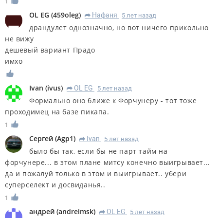
1
OL EG
(
459oleg
)
Нафаня
5 лет назад
R
драндулет однозначно, но вот ничего прикольно
не вижу
дешевый вариант Прадо
имхо
Ivan
(
ivus
)
OL EG
5 лет назад
R
Формально оно ближе к Форчунеру - тот тоже
проходимец на базе пикапа.
1
Сергей
(
Agp1
)
Ivan
5 лет назад
R
было бы так, если бы не парт тайм на
форчунере... в этом плане митсу конечно выигрывает...
да и пожалуй только в этом и выигрывает.. убери
суперселект и досвиданья..
1
андрей
(
andreimsk
)
OL EG
5 лет назад
R