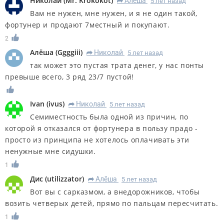
Николай
(
Mr. Krokokot
)
Алёша
5 лет назад
R
Вам не нужен, мне нужен, и я не один такой,
фортунер и продают 7местный и покупают.
2
Алёша
(
Ggggiii
)
Николай
5 лет назад
R
так может это пустая трата денег, у нас понты
превыше всего, 3 ряд 23/7 пустой!
Ivan
(
ivus
)
Николай
5 лет назад
R
Семиместность была одной из причин, по
которой я отказался от фортунера в пользу прадо -
просто из принципа не хотелось оплачивать эти
ненужные мне сидушки.
1
Дис
(
utilizzator
)
Алёша
5 лет назад
R
Вот вы с сарказмом, а внедорожников, чтобы
возить четверых детей, прямо по пальцам пересчитать.
1