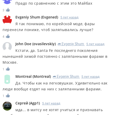
Прадо по сравнению с этим это Майбах
3
Evgeniy Shum
(
Evgened
)
5 лет назад
Я так понимаю, по корейской моде, фары
перенесли пониже, чтоб заляпывались лучше?
4
John Doe
(
ovasilevskiy
)
Evgeniy Shum
5 лет назад
R
Кстати, да. Santa Fe последнего поколения
нынешней зимой постоянно с заляпанными фарами в
Москве.
1
Montreal
(
Montreal
)
Evgeniy Shum
5 лет назад
R
Да. Чтобы как на легковушках. Удивительно как
люди вообще ездят на них с заляпанными фарами.
1
Сергей
(
Agp1
)
5 лет назад
мда... в митсу не хотят учиться и признавать