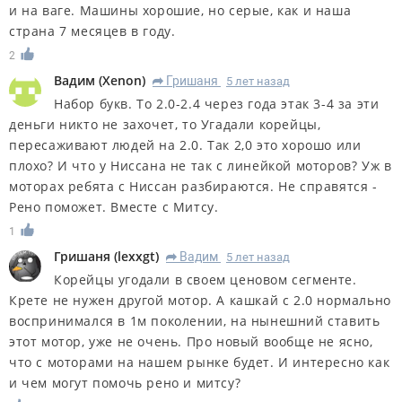
и на ваге. Машины хорошие, но серые, как и наша
страна 7 месяцев в году.
2
Вадим
(
Xenon
)
Гришаня
5 лет назад
R
Набор букв. То 2.0-2.4 через года этак 3-4 за эти
деньги никто не захочет, то Угадали корейцы,
пересаживают людей на 2.0. Так 2,0 это хорошо или
плохо? И что у Ниссана не так с линейкой моторов? Уж в
моторах ребята с Ниссан разбираются. Не справятся -
Рено поможет. Вместе с Митсу.
1
Гришаня
(
lexxgt
)
Вадим
5 лет назад
R
Корейцы угодали в своем ценовом сегменте.
Крете не нужен другой мотор. А кашкай с 2.0 нормально
воспринимался в 1м поколении, на нынешний ставить
этот мотор, уже не очень. Про новый вообще не ясно,
что с моторами на нашем рынке будет. И интересно как
и чем могут помочь рено и митсу?