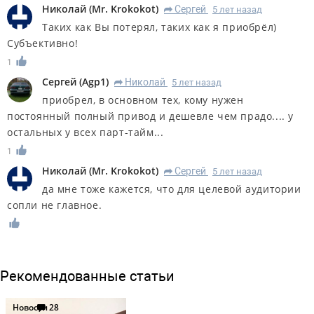
Николай
(
Mr. Krokokot
)
Сергей
5 лет назад
R
Таких как Вы потерял, таких как я приобрёл)
Субъективно!
1
Сергей
(
Agp1
)
Николай
5 лет назад
R
приобрел, в основном тех, кому нужен
постоянный полный привод и дешевле чем прадо.... у
остальных у всех парт-тайм...
1
Николай
(
Mr. Krokokot
)
Сергей
5 лет назад
R
да мне тоже кажется, что для целевой аудитории
сопли не главное.
Рекомендованные статьи
Новости
28