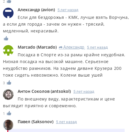
2
Александр
(
avion
)
5 лет назад
Если для бездорожья - КМК, лучше взять Ворчуна,
а если для города - зачем он нужен - тряский,
медленный, некрасивый.
Marcado
(
Marcado
)
Александр
5 лет назад
R
Посадка в Спорте из-за рамы крайне неудобная.
Низкая посадка на высокой машине. Серьезное
неудобство рамников. На заднем диване Крузера 200
тоже сидеть невозможно. Колени выше ушей
3
Антон Соколов
(
antsokol
)
5 лет назад
По внешнему виду, характеристикам и цене
выглядит приятно и современно.
1
Павел
(
Saksonov
)
5 лет назад