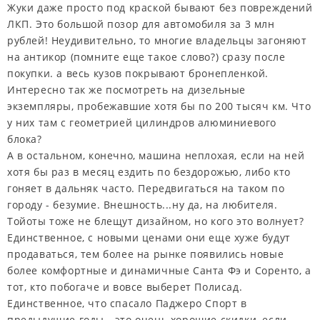
Жуки даже просто под краской бывают без повреждений
ЛКП. Это большой позор для автомобиля за 3 млн
рублей! Неудивительно, то многие владельцы загоняют
на антикор (помните еще такое слово?) сразу после
покупки. а весь кузов покрывают бронепленкой.
Интересно так же посмотреть на дизельные
экземпляры, пробежавшие хотя бы по 200 тысяч км. Что
у них там с геометрией цилиндров алюминиевого
блока?
А в остальном, конечно, машина неплохая, если на ней
хотя бы раз в месяц ездить по бездорожью, либо кто
гоняет в дальняк часто. Передвигаться на таком по
городу - безумие. Внешность...ну да, на любителя.
Тойоты тоже не блещут дизайном, но кого это волнует?
Единственное, с новыми ценами они еще хуже будут
продаваться, тем более на рынке появились новые
более комфортные и динамичные Санта Фэ и Соренто, а
тот, кто побогаче и вовсе выберет Полисад.
Единственное, что спасало Паджеро Спорт в
предыдущие годы - это очень хорошие скидки, если