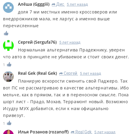
Алёша
(
Ggggiii
)
Дис
5 лет назад
R
доля 7 ми местных именно кроссоверов или
внедорожников мала, не ларгус а именно выше
перечисленные
Сергей
(
Sergufa76
)
5 лет назад
Нормальная альтернатива Прадежнику, уверен
что авто в принципе не убиваемое и стоит своих денег.
1
Real Gek
(
Real Gek
)
Сергей
5 лет назад
R
Планирую вскорости сменить свой Паджеро. Так
вот ПС не рассматриваю в качестве альтернативы. Ибо
мельче, как в прямом, так и в переносном смысле. Пока
шорт лист - Прадо, Мохав, Террамонт новый. Возможно
Исудзу МУХ добавится, если к нам официально
привезут.
1
Илья Розанов
(
rozanoff
)
Real Gek
5 лет назад
R