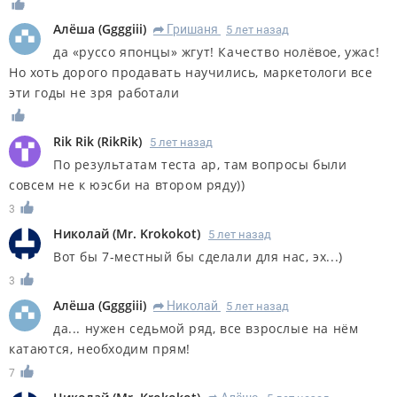
Алёша
(
Ggggiii
)
Гришаня
5 лет назад
R
да «руссо японцы» жгут! Качество нолёвое, ужас!
Но хоть дорого продавать научились, маркетологи все
эти годы не зря работали
Rik Rik
(
RikRik
)
5 лет назад
По результатам теста ар, там вопросы были
совсем не к юэсби на втором ряду))
3
Николай
(
Mr. Krokokot
)
5 лет назад
Вот бы 7-местный бы сделали для нас, эх...)
3
Алёша
(
Ggggiii
)
Николай
5 лет назад
R
да... нужен седьмой ряд, все взрослые на нём
катаются, необходим прям!
7