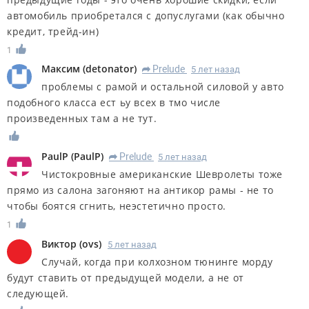
автомобиль приобретался с допуслугами (как обычно
кредит, трейд-ин)
1
Максим
(
detonator
)
Prelude
5 лет назад
R
проблемы с рамой и остальной силовой у авто
подобного класса ест ьу всех в тмо числе
произведенных там а не тут.
PaulP
(
PaulP
)
Prelude
5 лет назад
R
Чистокровные американские Шевролеты тоже
прямо из салона загоняют на антикор рамы - не то
чтобы боятся сгнить, неэстетично просто.
1
Виктор
(
ovs
)
5 лет назад
Случай, когда при колхозном тюнинге морду
будут ставить от предыдущей модели, а не от
следующей.