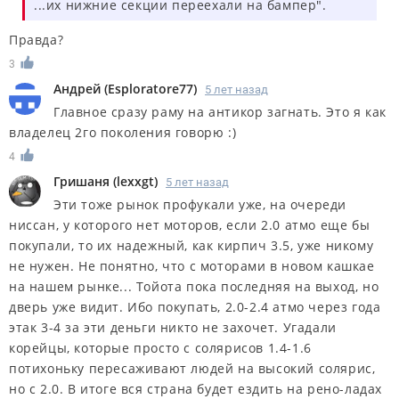
...их нижние секции переехали на бампер".
Правда?
3
Андрей
(
Esploratore77
)
5 лет назад
Главное сразу раму на антикор загнать. Это я как
владелец 2го поколения говорю :)
4
Гришаня
(
lexxgt
)
5 лет назад
Эти тоже рынок профукали уже, на очереди
ниссан, у которого нет моторов, если 2.0 атмо еще бы
покупали, то их надежный, как кирпич 3.5, уже никому
не нужен. Не понятно, что с моторами в новом кашкае
на нашем рынке... Тойота пока последняя на выход, но
дверь уже видит. Ибо покупать, 2.0-2.4 атмо через года
этак 3-4 за эти деньги никто не захочет. Угадали
корейцы, которые просто с солярисов 1.4-1.6
потихоньку пересаживают людей на высокий солярис,
но с 2.0. В итоге вся страна будет ездить на рено-ладах