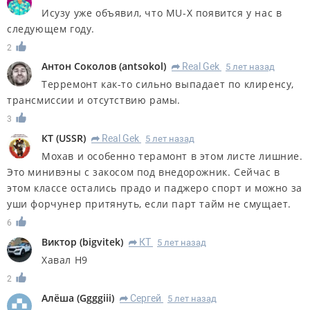
Исузу уже объявил, что MU-X появится у нас в
следующем году.
2
Антон Соколов
(
antsokol
)
Real Gek
5 лет назад
R
Терремонт как-то сильно выпадает по клиренсу,
трансмиссии и отсутствию рамы.
3
КT
(
USSR
)
Real Gek
5 лет назад
R
Мохав и особенно терамонт в этом листе лишние.
Это минивэны с закосом под внедорожник. Сейчас в
этом классе остались прадо и паджеро спорт и можно за
уши форчунер притянуть, если парт тайм не смущает.
6
Виктор
(
bigvitek
)
КT
5 лет назад
R
Хавал H9
2
Алёша
(
Ggggiii
)
Сергей
5 лет назад
R