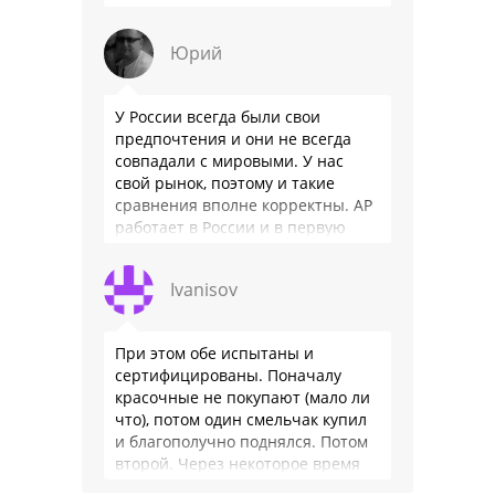
особенности - нет радио модуля
(т. е. только интернет радио), нет
Юрий
…
У России всегда были свои
предпочтения и они не всегда
совпадали с мировыми. У нас
свой рынок, поэтому и такие
сравнения вполне корректны. АР
работает в России и в первую
очередь для …
Ivanisov
При этом обе испытаны и
сертифицированы. Поначалу
красочные не покупают (мало ли
что), потом один смельчак купил
и благополучно поднялся. Потом
второй. Через некоторое время
цветных веревок становится