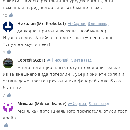
ошибки... вместо рестайлинга уродской жопы, они
поменяли перед, который и так был не плох..
12
Николай
(
Mr. Krokokot
)
Сергей
5 лет назад
R
да ладно, прикольная жопа, необычная!)
И узнаваемая. А сейчас по мне так скучнее стала)
Тут уж на вкус и цвет!
4
Сергей
(
Agp1
)
Николай
5 лет назад
R
много потенциальных покупателей они только
из-за внешнего вида потеряли... убери они эти сопли и
оставь даже просто треугольники фонарей - уже было
бы норм..
7
Михаил
(
Mikhail Ivanov
)
Сергей
5 лет назад
R
Меня, как потенциального покупателя, отмёл тест
драйв.