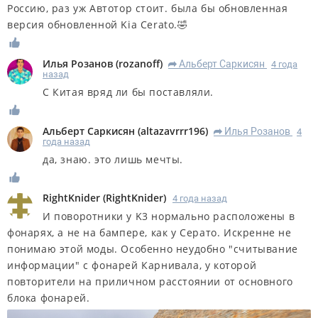
Россию, раз уж Автотор стоит. была бы обновленная
версия обновленной Kia Cerato.🤣
Илья Розанов
(
rozanoff
)
Альберт Саркисян
4 года
R
назад
С Китая вряд ли бы поставляли.
Альберт Саркисян
(
altazavrrr196
)
Илья Розанов
4
R
года назад
да, знаю. это лишь мечты.
RightKnider
(
RightKnider
)
4 года назад
И поворотники у K3 нормально расположены в
фонарях, а не на бампере, как у Серато. Искренне не
понимаю этой моды. Особенно неудобно "считывание
информации" с фонарей Карнивала, у которой
повторители на приличном расстоянии от основного
блока фонарей.