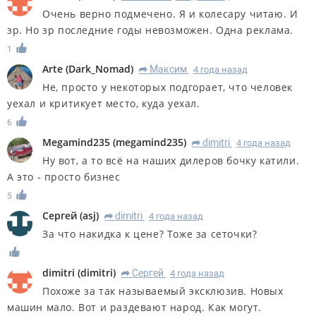
Очень верно подмечено. Я и колесару читаю. И
зр. Но зр последние годы невозможен. Одна реклама.
1
Arte
(
Dark_Nomad
)
Максим
4 года назад
R
Не, просто у некоторых подгорает, что человек
уехал и критикует место, куда уехал.
6
Megamind235
(
megamind235
)
dimitri
4 года назад
R
Ну вот, а то всё на наших дилеров бочку катили.
А это - просто бизнес
5
Сергей
(
asj
)
dimitri
4 года назад
R
За что накидка к цене? Тоже за сеточки?
dimitri
(
dimitri
)
Сергей
4 года назад
R
Похоже за так называемый эксклюзив. Новых
машин мало. Вот и раздевают народ. Как могут.