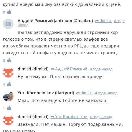
купили новую машину без всяких добавлений к цене.
8
Андрей Римский
(
antmoon@mail.ru
)
dimitri
4 года
R
назад
Вы так беспардонно нарушили стройный хор
голосов о том, что в стране светлых эльфов все
автомобили продают честно по РРЦ да еще подарки
накидывают. А по факту жадность не имеет границ.
5
dimitri
(
dimitri
)
Андрей Римский
4 года назад
R
Ну почему же. Просто написал правду
4
Yuri Korobeinikov
(
dartyuri
)
dimitri
4 года назад
R
Мда... Это вы еще к Тойоте не заезжали.
1
dimitri
(
dimitri
)
Yuri Korobeinikov
4 года назад
R
Заезжали. Нет машин. Торгуют подержанными.
По цене новых.