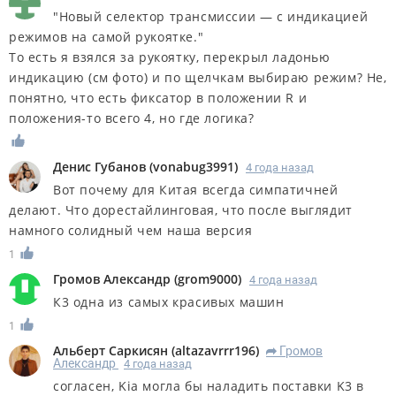
"Новый селектор трансмиссии — с индикацией
режимов на самой рукоятке."
То есть я взялся за рукоятку, перекрыл ладонью
индикацию (см фото) и по щелчкам выбираю режим? Не,
понятно, что есть фиксатор в положении R и
положения-то всего 4, но где логика?
Денис Губанов
(
vonabug3991
)
4 года назад
Вот почему для Китая всегда симпатичней
делают. Что дорестайлинговая, что после выглядит
намного солидный чем наша версия
1
Громов Александр
(
grom9000
)
4 года назад
К3 одна из самых красивых машин
1
Альберт Саркисян
(
altazavrrr196
)
Громов
R
Александр
4 года назад
согласен, Kia могла бы наладить поставки K3 в