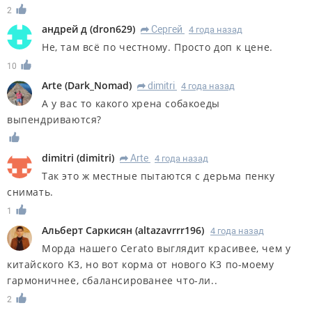
2
андрей д
(
dron629
)
Сергей
4 года назад
R
Не, там всё по честному. Просто доп к цене.
10
Arte
(
Dark_Nomad
)
dimitri
4 года назад
R
А у вас то какого хрена собакоеды
выпендриваются?
dimitri
(
dimitri
)
Arte
4 года назад
R
Так это ж местные пытаются с дерьма пенку
снимать.
1
Альберт Саркисян
(
altazavrrr196
)
4 года назад
Морда нашего Cerato выглядит красивее, чем у
китайского K3, но вот корма от нового K3 по-моему
гармоничнее, сбалансированее что-ли..
2