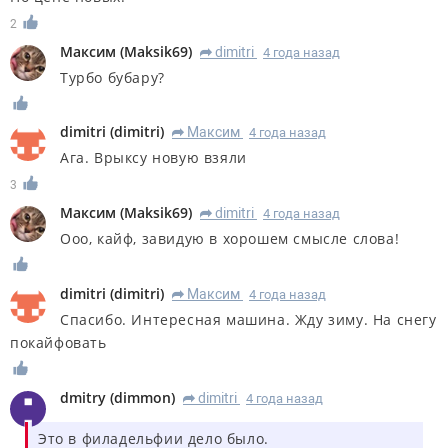
2
Максим
(
Maksik69
)
dimitri
4 года назад
R
Турбо бубару?
dimitri
(
dimitri
)
Максим
4 года назад
R
Ага. Врыксу новую взяли
3
Максим
(
Maksik69
)
dimitri
4 года назад
R
Ооо, кайф, завидую в хорошем смысле слова!
dimitri
(
dimitri
)
Максим
4 года назад
R
Спасибо. Интересная машина. Жду зиму. На снегу
покайфовать
dmitry
(
dimmon
)
dimitri
4 года назад
R
Это в филадельфии дело было.