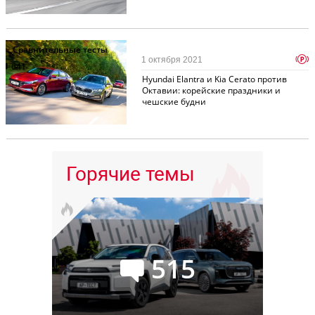
Сравнительные тесты
p
1 октября 2021
641
Hyundai Elantra и Kia Cerato против
Октавии: корейские праздники и
чешские будни
Горячие темы
515