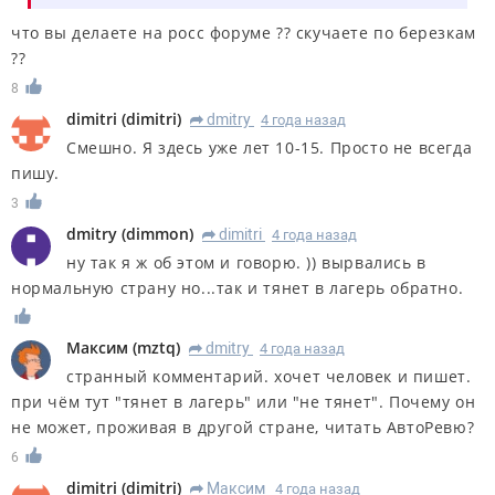
что вы делаете на росс форуме ?? скучаете по березкам
??
8
dimitri
(
dimitri
)
dmitry
4 года назад
R
Смешно. Я здесь уже лет 10-15. Просто не всегда
пишу.
3
dmitry
(
dimmon
)
dimitri
4 года назад
R
ну так я ж об этом и говорю. )) вырвались в
нормальную страну но...так и тянет в лагерь обратно.
Максим
(
mztq
)
dmitry
4 года назад
R
странный комментарий. хочет человек и пишет.
при чём тут "тянет в лагерь" или "не тянет". Почему он
не может, проживая в другой стране, читать АвтоРевю?
6
dimitri
(
dimitri
)
Максим
4 года назад
R