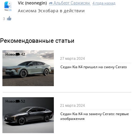
Viс
(
neonegin
)
Альберт Саркисян
4 года назад
R
Аксиома Эскобара в действии
3
Рекомендованные статьи
Новости
42
27 марта 2024
Седан Kia K4 пришел на смену Cerato
Новости
52
21 марта 2024
Седан Kia K4 на замену Cerato: первые
изображения