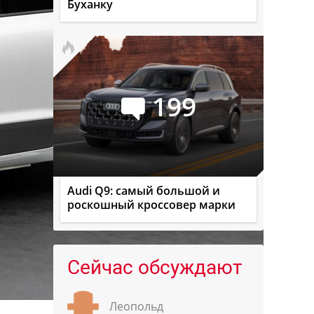
Буханку
199
Audi Q9: самый большой и
роскошный кроссовер марки
Сейчас обсуждают
Леопольд