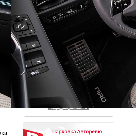
Рассылка
Лучшие материалы Авторевю — в
вашем почтовом ящике
Предоставляя e-mail, вы подтверждаете
свое согласие с условиями
политики
конфиденциальности
Парковка Авторевю
вки