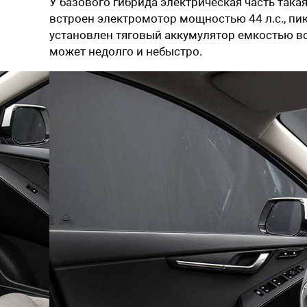
У базового гибрида электрическая часть такая
встроен электромотор мощностью 44 л.с., пик
установлен тяговый аккумулятор емкостью все
может недолго и небыстро.