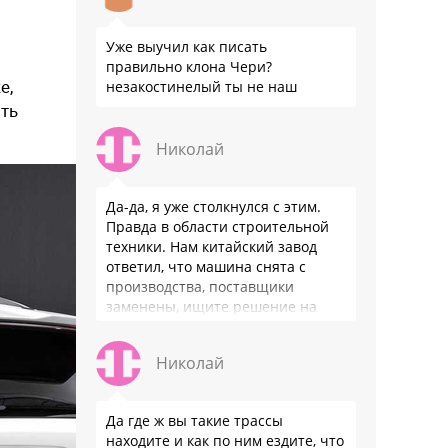
Уже выучил как писать
правильно клона Чери?
е,
незакостинелый ты не наш
ить
Николай
Да-да, я уже столкнулся с этим.
Правда в области строительной
техники. Нам китайский завод
ответил, что машина снята с
производства, поставщики
заменены, ищите решение на
местном рынке. Ответ завода на
официальном бланке …
Николай
Да где ж вы такие трассы
находите и как по ним ездите, что