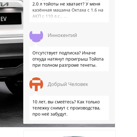
2.0 л тойоты не хватает? У меня
казённая машина Октаха с 1.6 на
АКП с 110 л.с.. …
Иннокентий
Отсутствует подписка? Иначе
откуда натянут проигрыш Тойота
при полном разгроме тенеты.
Добрый Человек
10 лет, вы смеётесь? Как только
тележку снимут с производства,
про неё забудут.