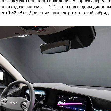
 же, как у Niro прошлого поколения. В коробку передач
овая отдача системы — 141 л.с., а под задним диваном
го 1,32 кВт∙ч. Двигаться на электротяге такой гибрид