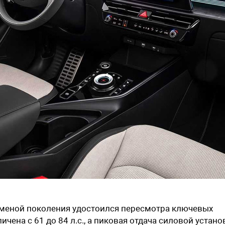
сменой поколения удостоился пересмотра ключевых
чена с 61 до 84 л.с., а пиковая отдача силовой устано