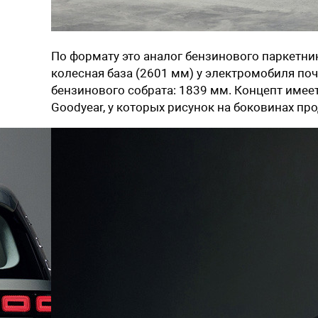
По формату это аналог бензинового паркетн
колесная база (2601 мм) у электромобиля почт
бензинового собрата: 1839 мм. Концепт име
Goodyear, у которых рисунок на боковинах п