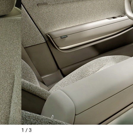
1
/
3