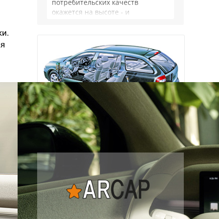
потребительских качеств
окажется на высоте - и
комфортнее, и продуманнее (если
такое слово …
ки.
ая
Наша экспертиза
подержанных автомобилей