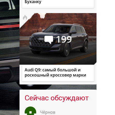
Буханку
199
Audi Q9: самый большой и
роскошный кроссовер марки
Сейчас обсуждают
Чёрнов