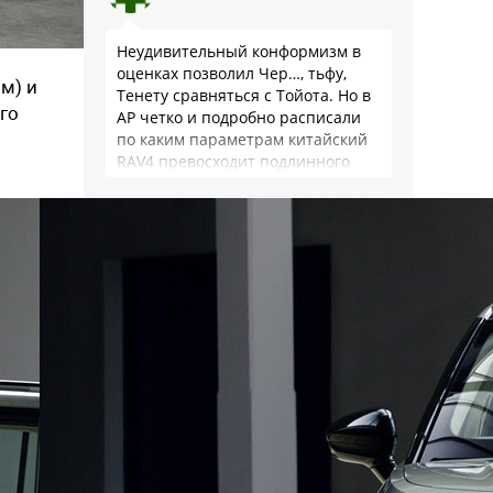
Неудивительный конформизм в
оценках позволил Чер…, тьфу,
мм) и
Тенету сравняться с Тойота. Но в
его
АР четко и подробно расписали
по каким параметрам китайский
RAV4 превосходит подлинного
китайца: лучше и комфортнее
подвеска едет ровно и приятно …
Григорий
Вы тест читали? Она «не едет»
только в пол, а в обычном режиме
гораздо лучше и экономичней. В
оценках начали проставлять
баллы за цену и сервис?🤡🤡🤡
Александр