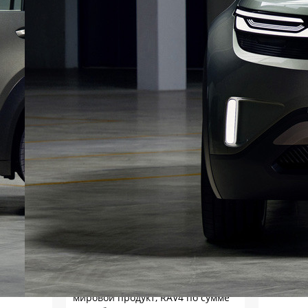
Так по всем параметрам и
разгром, кроме вместимости
салона и предельной динамики.
Но китаефилам, как обычно, хоть
ссы в глаза.
Леопольд
Уже выучил как писать
правильно клона Чери?
незакостинелый ты не наш
Тимур
Ожидаемо. По крайней мере, я в
голосовании ровно такого
расклада и ожидал: как массовый
мировой продукт, RAV4 по сумме