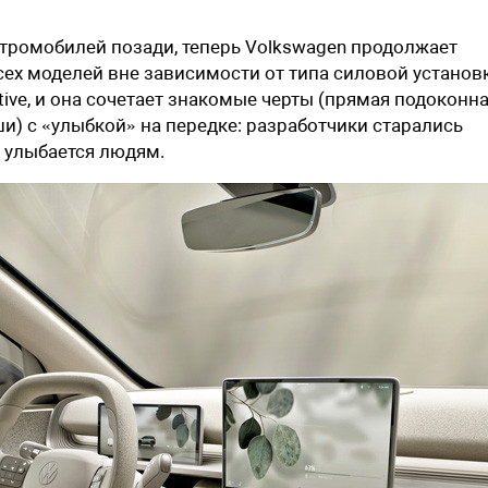
тромобилей позади, теперь Volkswagen продолжает
ех моделей вне зависимости от типа силовой установ
tive, и она сочетает знакомые черты (прямая подоконн
и) с «улыбкой» на передке: разработчики старались
s улыбается людям.