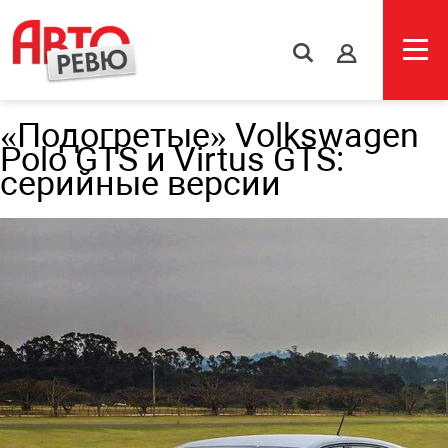
s
«Подогретые» Volkswagen
Polo GTS и Virtus GTS:
серийные версии