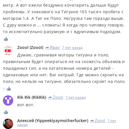
метр. А вот ежели бездумно кочегарить дальше будут
проблемы. У знакомого на Тигуане 165 тысяч пробега с
мотором 1,4. А Тиг не Поло. Нагрузка там гораздо выше.
С дуру можно и ... сломать! Я когда про чиповку говорю,
то исключительно разумную и с вдумчивым подходом.
Zoool
(
Zoool
)
Иван
7 лет назад
R
Думаю, сравнивая моторы тигуана и поло,
правильным будет опираться не на схожесть объемов и
лошадиных сил, а на каталожные номера деталей -
одинаковые или нет. Ваг хитрый. Где можно скроить на
поло, но нельзя на тигуане, обязательно скроят на поло.
1
Rik Rik
(
RikRik
)
Zoool
7 лет назад
R
вот-вот.
Алексей
(
Yippeekiyaymotherfucker
)
Zoool
7 лет
R
назад