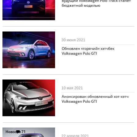
Будущий Volkswagen Polo Track станет
бюджетной моделью
Новости
42
30 июня 2021
Обновлен «горячий» хэтчбек
Volkswagen Polo GTI
Новости
21
10 мая 2021
Анонсирован обновленный хот-хэтч
Volkswagen Polo GTI
Новости
71
22 апреля 2021