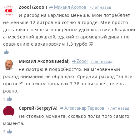
Zoool
(
Zoool
)
Михаил Акопов
7 лет назад
R
И расход на карликах меньше. Мой потребляет
не меньше 12 литров на сотню в городе. Мне просто
доставляет некое извращённое удовольствие обладание
атмосферной двушкой, эдакий старомодный диван по
сравнению с аркановским 1,3 турбо 🤣
Михаил Акопов
(
Bedal
)
Zoool
7 лет назад
R
не смотрю в подробностях, на мгновенный
расход внимания не обращаю. Средний расход "за всё
про всё" по чекам заправок 7.38 за пять лет, очень
ровно.
1
Сергей
(
SergeyFA
)
Александр Тарасов
7 лет назад
R
Не столько момента, сколько полка того самого
момента.
2