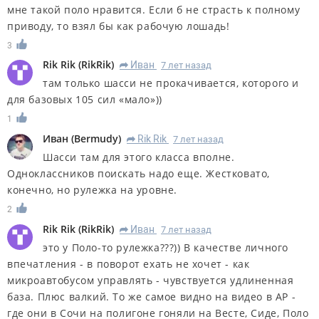
мне такой поло нравится. Если б не страсть к полному
приводу, то взял бы как рабочую лошадь!
3
Rik Rik
(
RikRik
)
Иван
7 лет назад
R
там только шасси не прокачивается, которого и
для базовых 105 сил «мало»))
1
Иван
(
Bermudy
)
Rik Rik
7 лет назад
R
Шасси там для этого класса вполне.
Одноклассников поискать надо еще. Жестковато,
конечно, но рулежка на уровне.
2
Rik Rik
(
RikRik
)
Иван
7 лет назад
R
это у Поло-то рулежка???)) В качестве личного
впечатления - в поворот ехать не хочет - как
микроавтобусом управлять - чувствуется удлиненная
база. Плюс валкий. То же самое видно на видео в АР -
где они в Сочи на полигоне гоняли на Весте, Сиде, Поло