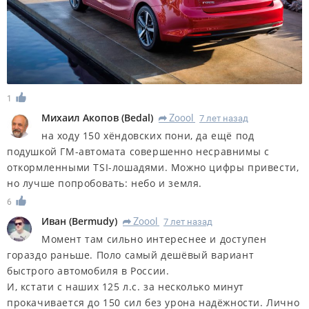
1
Михаил Акопов
(
Bedal
)
Zoool
7 лет назад
R
на ходу 150 хёндовских пони, да ещё под
подушкой ГМ-автомата совершенно несравнимы с
откормленными TSI-лошадями. Можно цифры привести,
но лучше попробовать: небо и земля.
6
Иван
(
Bermudy
)
Zoool
7 лет назад
R
Момент там сильно интереснее и доступен
гораздо раньше. Поло самый дешёвый вариант
быстрого автомобиля в России.
И, кстати с наших 125 л.с. за несколько минут
прокачивается до 150 сил без урона надёжности. Лично