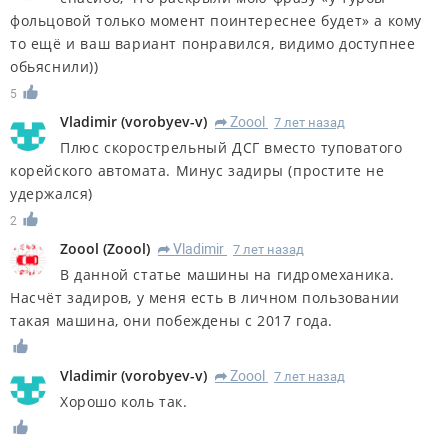
фольцовой только момент поинтереснее будет» а кому
то ещё и ваш вариант понравился, видимо доступнее
обьяснили))
5
Vladimir
(
vorobyev-v
)
Zoool
7 лет назад
R
Плюс скорострельный ДСГ вместо туповатого
корейского автомата. Минус задиры (простите не
удержался)
2
Zoool
(
Zoool
)
Vladimir
7 лет назад
R
В данной статье машины на гидромеханика.
Насчёт задиров, у меня есть в личном пользовании
такая машина, они побеждены с 2017 года.
Vladimir
(
vorobyev-v
)
Zoool
7 лет назад
R
Хорошо коль так.