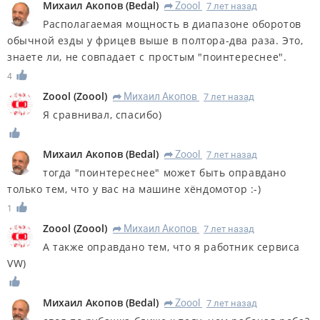
Михаил Акопов
(
Bedal
)
Zoool
7 лет назад
R
Располагаемая мощность в диапазоне оборотов
обычной езды у фрицев выше в полтора-два раза. Это,
знаете ли, не совпадает с простым "поинтереснее".
4
Zoool
(
Zoool
)
Михаил Акопов
7 лет назад
R
Я сравнивал, спасибо)
Михаил Акопов
(
Bedal
)
Zoool
7 лет назад
R
тогда "поинтереснее" может быть оправдано
только тем, что у вас на машине хёндомотор :-)
1
Zoool
(
Zoool
)
Михаил Акопов
7 лет назад
R
А также оправдано тем, что я работник сервиса
VW)
Михаил Акопов
(
Bedal
)
Zoool
7 лет назад
R