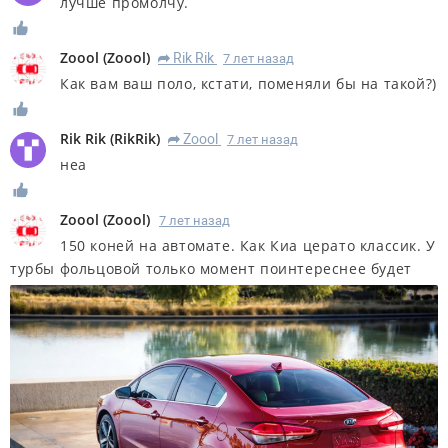
лучше промолчу.
Zoool
(
Zoool
)
Rik Rik
7 лет назад
R
Как вам ваш поло, кстати, поменяли бы на такой?)
Rik Rik
(
RikRik
)
Zoool
7 лет назад
R
неа
Zoool
(
Zoool
)
7 лет назад
150 коней на автомате. Как Киа церато классик. У
турбы фольцовой только момент поинтереснее будет