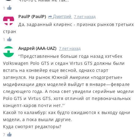
1
PaulP
(
PaulP
)
Дмитрий
7 лет назад
R
Да, задранный клиренс - признак рынков третьих
стран
1
Андрей
(
AAA-UAZ
)
7 лет назад
''Представленные больше года назад хэтчбек
Volkswagen Polo GTS и седан Virtus GTS должны были
встать на конвейер еще весной, однако старт
затянулся. На рынок Южной Америки «подогретые»
модификации двух моделей выйдут в январе—феврале
следующего года. А пока свет увидели серийные модели
Polo GTS и Virtus GTS, хотя отличий от первоначальных
концепт-каров почти нет.''
Какой то каламбур: как будто ожидаются к выходу одни
модели, а пока вышли другие.
Куда смотрят редакторы?
7