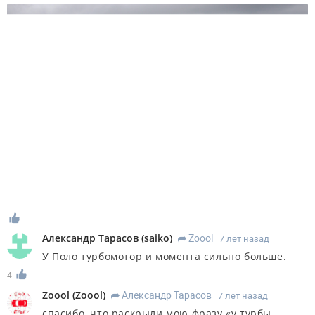
Александр Тарасов
(
saiko
)
Zoool
7 лет назад
R
У Поло турбомотор и момента сильно больше.
4
Zoool
(
Zoool
)
Александр Тарасов
7 лет назад
R
спасибо, что раскрыли мою фразу «у турбы