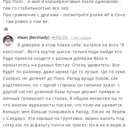
Про Поло - и мой и каршеринговые ехали одинаково -
там со стабильностью все ок))
Про сравнение с другими - посмотрите ролик АР в Сочи
- там ровно о том же.
Иван
(
Bermudy
)
Rik Rik
7 лет назад
R
Я доверяю в этом плане себе. Катался на всех "В
классных". Веста крутое шасси, только поди найди его.
Ради прикола сходите к разным дилерам Ваза и
прокатитесь на разных Вестах. Очень удивитесь. Все
будет по-разному, даже шумка где то лучше, где-то хуже.
Солярис не дотянет до Поло. Рапид вроде похож, как
родственник, но с одной стороны он сильнее зажат, с
другой засчет длинной базы лучше держит прямую и
меньше громыхает на стыках. В общем несмотря на то
что многие журналисты писали, что поло им нравится
больше, мне больше понравился Рапид. Логан не берём
с Сандеро. Эти хороши на грунтовке, можно валить под
сотку,как по асфальту почти не трясёт. Но я не в верю в