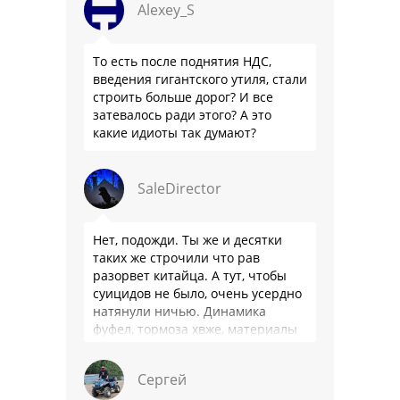
Alexey_S
То есть после поднятия НДС,
введения гигантского утиля, стали
строить больше дорог? И все
затевалось ради этого? А это
какие идиоты так думают?
SaleDirector
Нет, подожди. Ты же и десятки
таких же строчили что рав
разорвет китайца. А тут, чтобы
суицидов не было, очень усердно
натянули ничью. Динамика
фуфел, тормоза хвже, материалы
салона хуже. Не, …
Сергей