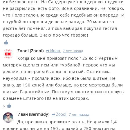
их безопасность. На Сандеро улетел в дерево, подушки
не раскрылись, есть фото. Всё в сравнении. Не говорю,
что Поло эталон,но среди себе подобных он впереди. И
с турбой он хорош и дешевле рапида. 20 машин за
десять лет поменял, а пока выбирал-покупал тестил
гораздо больше. Знаю про что говорю)
Zoool
(
Zoool
)
Иван
7 лет назад
R
Когда ко мне привозят поло 125 лс с мертвым
мотором сцеплением или турбиной, первое что мы
делаем, проверяем был ли он шитый. Статистика
неумолима ~ послали всех, ибо все были шитые. Не
знаю, до 150 коней или больше, но все мертвецы были
шитые. Гарантийные. Поэтому я скептически отношусь
к замене штатного ПО на этих моторах.
5
Иван
(
Bermudy
)
Zoool
7 лет назад
R
Да, прошивка прошивке рознь. Но движок 1,4
вполне рассчитан на 150 лошадей и 250 ньютон на