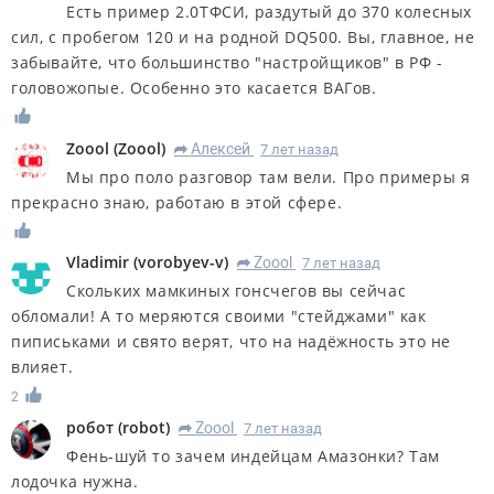
Есть пример 2.0ТФСИ, раздутый до 370 колесных
сил, с пробегом 120 и на родной DQ500. Вы, главное, не
забывайте, что большинство "настройщиков" в РФ -
головожопые. Особенно это касается ВАГов.
Zoool
(
Zoool
)
Алексей
7 лет назад
R
Мы про поло разговор там вели. Про примеры я
прекрасно знаю, работаю в этой сфере.
Vladimir
(
vorobyev-v
)
Zoool
7 лет назад
R
Скольких мамкиных гонсчегов вы сейчас
обломали! А то меряются своими "стейджами" как
пиписьками и свято верят, что на надёжность это не
влияет.
2
робот
(
robot
)
Zoool
7 лет назад
R
Фень-шуй то зачем индейцам Амазонки? Там
лодочка нужна.