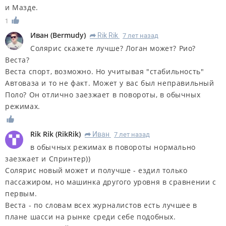
и Мазде.
1
Иван
(
Bermudy
)
Rik Rik
7 лет назад
R
Солярис скажете лучше? Логан может? Рио?
Веста?
Веста спорт, возможно. Но учитывая "стабильность"
Автоваза и то не факт. Может у вас был неправильный
Поло? Он отлично заезжает в повороты, в обычных
режимах.
Rik Rik
(
RikRik
)
Иван
7 лет назад
R
в обычных режимах в повороты нормально
заезжает и Спринтер))
Солярис новый может и получше - ездил только
пассажиром, но машинка другого уровня в сравнении с
первым.
Веста - по словам всех журналистов есть лучшее в
плане шасси на рынке среди себе подобных.