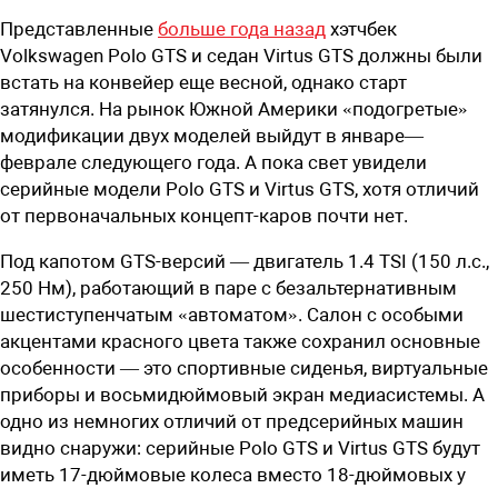
Представленные
больше года назад
хэтчбек
Volkswagen Polo GTS и седан Virtus GTS должны были
встать на конвейер еще весной, однако старт
затянулся. На рынок Южной Америки «подогретые»
модификации двух моделей выйдут в январе—
феврале следующего года. А пока свет увидели
серийные модели Polo GTS и Virtus GTS, хотя отличий
от первоначальных концепт-каров почти нет.
Под капотом GTS-версий — двигатель 1.4 TSI (150 л.с.,
250 Нм), работающий в паре с безальтернативным
шестиступенчатым «​​автоматом». Салон с особыми
акцентами красного цвета также сохранил основные
особенности — это спортивные сиденья, виртуальные
приборы и восьмидюймовый экран медиасистемы. А
одно из немногих отличий от предсерийных машин
видно снаружи: серийные Polo GTS и Virtus GTS будут
иметь 17-дюймовые колеса вместо 18-дюймовых у