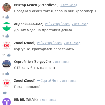
Виктор Белев
(
victordiesel
)
7 лет назад
Посадка у обоих такая, словно они кроссоверы.
8
Андрей
(
AAA-UAZ
)
Виктор Белев
7 лет назад
R
До них мода на проставки дошла.
3
Zoool
(
Zoool
)
Виктор Белев
7 лет назад
R
Кургузые, крокодилов переезжать
11
Сергей Чеч
(
SergeyCh
)
7 лет назад
GTS хачу быть парше :)
3
Zoool
(
Zoool
)
Сергей Чеч
7 лет назад
R
Пока паршиво)
Rik Rik
(
RikRik
)
7 лет назад