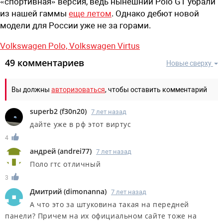
«спортивная» версия, ведь нынешний Polo GT убрали
из нашей гаммы
еще летом
. Однако дебют новой
модели для России уже не за горами.
Volkswagen Polo,
Volkswagen Virtus
49 комментариев
Новые сверху
Вы должны
авторизоваться
, чтобы оставить комментарий
superb2
(
f30n20
)
7 лет назад
дайте уже в рф этот виртус
4
андрей
(
andrei77
)
7 лет назад
Поло гтс отличный
3
Дмитрий
(
dimonanna
)
7 лет назад
А что это за штуковина такая на передней
панели? Причем на их официальном сайте тоже на