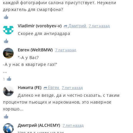
каждой фотографии салона присутствует. Неужели
держатель для смартфона?
Vladimir
(
vorobyev-v
)
Дмитрий
7 лет назад
R
Скорее для антирадара
Евген
(
WeltBMW
)
7 лет назад
"-А у Вас?
-А у нас в квартире газ!"
...
1
Никита
(
FE
)
Евген
7 лет назад
R
Далеко не везде, да и честно сказать, с таким
процентом пьющих и наркоманов, это наверное
хорошо...
Дмитрий
(
ALCHEMY
)
7 лет назад
Что-то с ними не так..