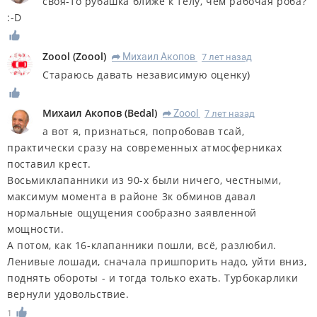
своя-то рубашка ближе к телу, чем рабочая роба?
:-D
Zoool
(
Zoool
)
Михаил Акопов
7 лет назад
R
Стараюсь давать независимую оценку)
Михаил Акопов
(
Bedal
)
Zoool
7 лет назад
R
а вот я, признаться, попробовав тсай,
практически сразу на современных атмосферниках
поставил крест.
Восьмиклапанники из 90-х были ничего, честными,
максимум момента в районе 3к обминов давал
нормальные ощущения сообразно заявленной
мощности.
А потом, как 16-клапанники пошли, всё, разлюбил.
Ленивые лошади, сначала пришпорить надо, уйти вниз,
поднять обороты - и тогда только ехать. Турбокарлики
вернули удовольствие.
1