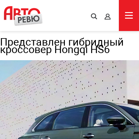
s
Представлен гибридный
кроссовер Hongqi HS6