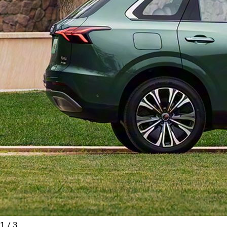
1
/
3