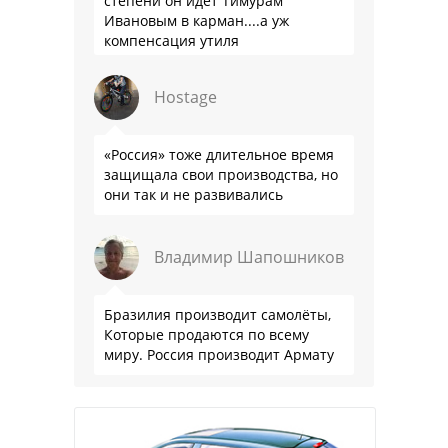
степени он идёт Тимурам
Ивановым в карман....а уж
компенсация утиля
производителям настолько мутна,
что прям эталон коррупции
Hostage
«Россия» тоже длительное время
защищала свои производства, но
они так и не развивались
Владимир Шапошников
Бразилия производит самолёты,
Которые продаются по всему
миру. Россия производит Армату