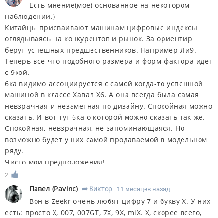
Есть мнение(мое) основанное на некотором
наблюдении.)
Китайцы присваивают машинам цифровые индексы
оглядываясь на конкурентов и рынок. За ориентир
берут успешных предшественников. Например Ли9.
Теперь все что подобного размера и форм-фактора идет
с 9кой.
6ка видимо ассоциируется с самой когда-то успешной
машиной в классе Хавал Х6. А она всегда была самая
невзрачная и незаметная по дизайну. Спокойная можно
сказать. И вот тут 6ка о которой можно сказать так же.
Спокойная, невзрачная, не запоминающаяся. Но
возможно будет у них самой продаваемой в модельном
ряду.
Чисто мои предположения!
2
Павел
(
Pavinc
)
Виктор
11 месяцев назад
R
Вон в Zeekr очень любят цифру 7 и букву X. У них
есть: просто X, 007, 007GT, 7X, 9X, miX. X, скорее всего,