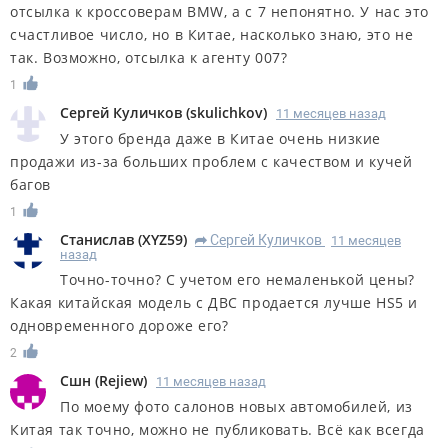
отсылка к кроссоверам BMW, а с 7 непонятно. У нас это
счастливое число, но в Китае, насколько знаю, это не
так. Возможно, отсылка к агенту 007?
1
Сергей Куличков
(
skulichkov
)
11 месяцев назад
У этого бренда даже в Китае очень низкие
продажи из-за больших проблем с качеством и кучей
багов
1
Станислав
(
XYZ59
)
Сергей Куличков
11 месяцев
R
назад
Точно-точно? С учетом его немаленькой цены?
Какая китайская модель с ДВС продается лучше HS5 и
одновременного дороже его?
2
Сшн
(
Rejiew
)
11 месяцев назад
По моему фото салонов новых автомобилей, из
Китая так точно, можно не публиковать. Всё как всегда