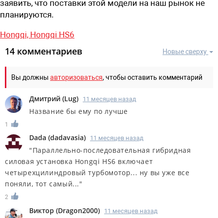
заявить, что поставки этой модели на наш рынок не
планируются.
Hongqi,
Hongqi HS6
14 комментариев
Новые сверху
Вы должны
авторизоваться
, чтобы оставить комментарий
Дмитрий
(
Lug
)
11 месяцев назад
Название бы ему по лучше
1
Dada
(
dadavasia
)
11 месяцев назад
"Параллельно-последовательная гибридная
силовая установка Hongqi HS6 включает
четырехцилиндровый турбомотор... ну вы уже все
поняли, тот самый..."
2
Виктор
(
Dragon2000
)
11 месяцев назад