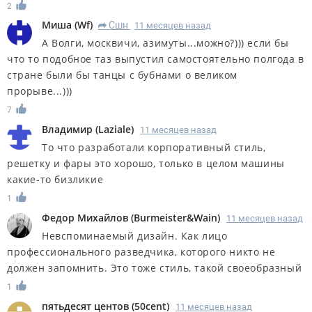
2
Миша
(
Wf
)
Сшн
11 месяцев назад
R
А Волги, москвичи, азимуты...можно?))) если бы
что то подобное таз выпустил самостоятельно полгода в
стране были бы танцы с бубнами о великом
прорыве...)))
7
Владимир
(
Laziale
)
11 месяцев назад
То что разработали корпоративный стиль,
решетку и фары это хорошо, только в целом машины
какие-то бизликие
1
Федор Михайлов
(
Burmeister&Wain
)
11 месяцев назад
Невспоминаемый дизайн. Как лицо
профессионального разведчика, которого никто не
должен запомнить. Это тоже стиль, такой своеобразный
1
пятьдесят центов
(
50cent
)
11 месяцев назад