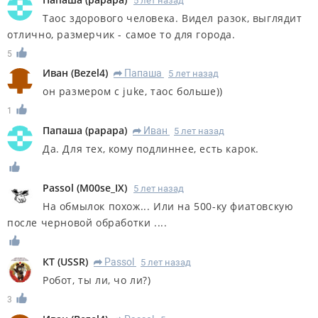
5 лет назад
Таос здорового человека. Видел разок, выглядит
отлично, размерчик - самое то для города.
5
Иван
(
Bezel4
)
Папаша
5 лет назад
R
он размером с juke, таос больше))
1
Папаша
(
papapa
)
Иван
5 лет назад
R
Да. Для тех, кому подлиннее, есть карок.
Passol
(
M00se_IX
)
5 лет назад
На обмылок похож... Или на 500-ку фиатовскую
после черновой обработки ....
КT
(
USSR
)
Passol
5 лет назад
R
Робот, ты ли, чо ли?)
3