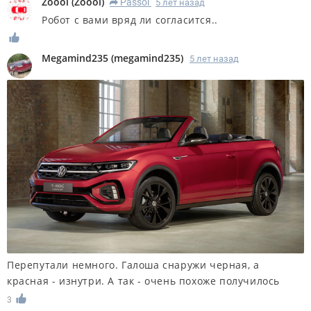
Zoool
(
Zoool
)
Passol
5 лет назад
R
Робот с вами вряд ли согласится..
Megamind235
(
megamind235
)
5 лет назад
Перепутали немного. Галоша снаружи черная, а
красная - изнутри. А так - очень похоже получилось
3