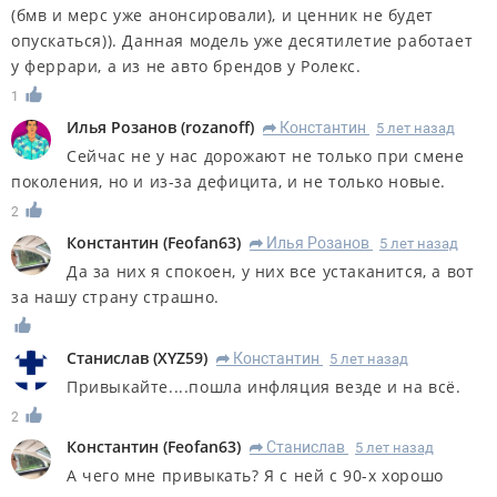
(бмв и мерс уже анонсировали), и ценник не будет
опускаться)). Данная модель уже десятилетие работает
у феррари, а из не авто брендов у Ролекс.
1
Илья Розанов
(
rozanoff
)
Константин
5 лет назад
R
Сейчас не у нас дорожают не только при смене
поколения, но и из-за дефицита, и не только новые.
2
Константин
(
Feofan63
)
Илья Розанов
5 лет назад
R
Да за них я спокоен, у них все устаканится, а вот
за нашу страну страшно.
Станислав
(
XYZ59
)
Константин
5 лет назад
R
Привыкайте....пошла инфляция везде и на всё.
2
Константин
(
Feofan63
)
Станислав
5 лет назад
R
А чего мне привыкать? Я с ней с 90-х хорошо