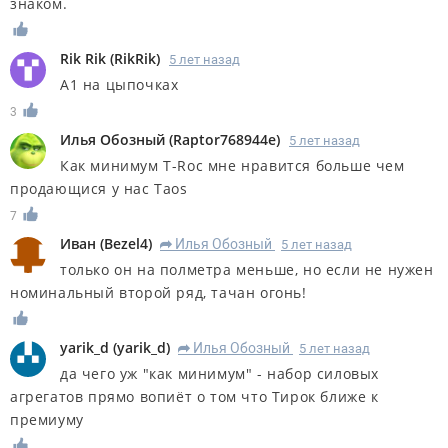
знаком.
Rik Rik
(
RikRik
)
5 лет назад
А1 на цыпочках
3
Илья Обозный
(
Raptor768944e
)
5 лет назад
Как минимум T-Roc мне нравится больше чем
продающися у нас Taos
7
Иван
(
Bezel4
)
Илья Обозный
5 лет назад
R
только он на полметра меньше, но если не нужен
номинальный второй ряд, тачан огонь!
yarik_d
(
yarik_d
)
Илья Обозный
5 лет назад
R
да чего уж "как минимум" - набор силовых
агрегатов прямо вопиёт о том что Тирок ближе к
премиуму