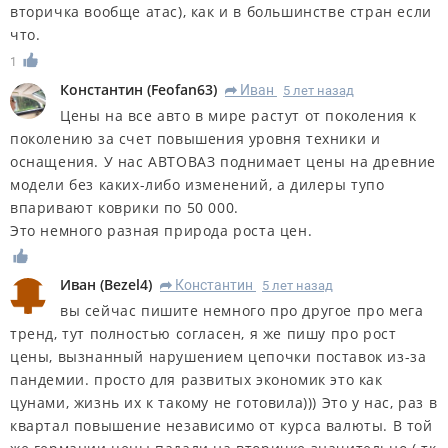
вторичка вообще атас), как и в большинстве стран если
что.
1
Константин
(
Feofan63
)
Иван
5 лет назад
R
Цены на все авто в мире растут от поколения к
поколению за счет повышения уровня техники и
оснащения. У нас АВТОВАЗ поднимает цены на древние
модели без каких-либо изменений, а дилеры тупо
впаривают коврики по 50 000.
Это немного разная природа роста цен.
Иван
(
Bezel4
)
Константин
5 лет назад
R
вы сейчас пишите немного про другое про мега
тренд, тут полностью согласен, я же пишу про рост
цены, вызнанный нарушением цепочки поставок из-за
пандемии. просто для развитых экономик это как
цунами, жизнь их к такому не готовила))) Это у нас, раз в
квартал повышение независимо от курса валюты. В той