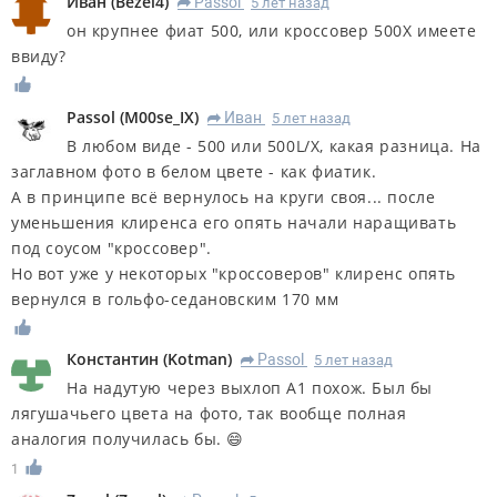
Иван
(
Bezel4
)
Passol
5 лет назад
R
он крупнее фиат 500, или кроссовер 500Х имеете
ввиду?
Passol
(
M00se_IX
)
Иван
5 лет назад
R
В любом виде - 500 или 500L/Х, какая разница. На
заглавном фото в белом цвете - как фиатик.
А в принципе всё вернулось на круги своя... после
уменьшения клиренса его опять начали наращивать
под соусом "кроссовер".
Но вот уже у некоторых "кроссоверов" клиренс опять
вернулся в гольфо-седановским 170 мм
Константин
(
Kotman
)
Passol
5 лет назад
R
На надутую через выхлоп А1 похож. Был бы
лягушачьего цвета на фото, так вообще полная
аналогия получилась бы. 😄
1