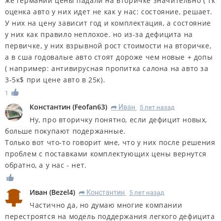
же германии цены падали на вторичке значительно ( тк
оценка авто у них идет не как у нас: состояние, решает.
У них на цену зависит год и комплектация, а состояние
у них как правило неплохое. но из-за дефицита на
первичке, у них взрывной рост стоимости на вторичке,
а в сша годовалые авто стоят дороже чем новые + допы
( например: антивирусная пропитка салона на авто за
3-5к$ при цене авто в 25к).
1
Константин
(
Feofan63
)
Иван
5 лет назад
R
Ну, про вторичку понятно, если дефицит новых,
больше покупают подержанные.
Только вот что-то говорит мне, что у них после решения
проблем с поставками комплектующих цены вернутся
обратно, а у нас - нет.
Иван
(
Bezel4
)
Константин
5 лет назад
R
Частично да, но думаю многие компании
перестроятся на модель поддержания легкого дефицита