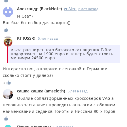
Александр
(
BlackNote
)
Alex
5 лет назад
R
И Сеат)
Вот был бы выбор для каждого))
КT
(
USSR
)
5 лет назад
из-за расширенного базового оснащения T-Roc
подорожает на 1900 евро и теперь будет стоить
минимум 24500 евро
Интересно вот, а коврики с сеточкой в Германии
сколько стоят у дилера?
3
сашка кашка
(
amseloth
)
5 лет назад
Обилие соплатформенных кроссоверов VAG'а
невольно заставляет проводить аналогии с обилием
наименований седанов Тойоты и Ниссана 90-х годов.
Папаша
(
papapa
)