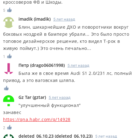
кроссоверов ФВ и Шкоды.
5
imadik
(
imadik
)
5 лет назад
Блин, шикарнейшие ДХО и поворотники вокруг
боковых ноздрей в бампере убрали... Это было просто
топовое дизайнерское решение, кто видел Т-рок в
живую поймут.) Это очень печально...
1
Петр
(
drago06061998
)
5 лет назад
Была же в свое время Audi S1 2.0/231 лс, полный
привод, а это ваговская шляпа.
Gz Tar
(
gztar
)
5 лет назад
"улучшенный функционал"
занавес
https://qna.habr.com/q/14928
2
deleted_06.10.23
(
deleted_06.10.23
)
5 лет назад