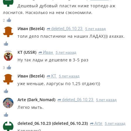
Дешевый дубовый пластик ниже торпедо аж
лоснится. Насколько на нем сэкономили.
2
Иван
(
Bezel4
)
deleted_06.10.23
5 лет назад
R
толи дело пластиники на наших ЛАДАХ))) ахахах.
КT
(
USSR
)
Иван
5 лет назад
R
Ну так лады и дешевле в 3-5 раз
3
Иван
(
Bezel4
)
КT
5 лет назад
R
уже меньше, ларгусы по 1,25 отдают))
Arte
(
Dark_Nomad
)
deleted_06.10.23
5 лет назад
R
Легко мыть.
deleted_06.10.23
(
deleted_06.10.23
)
Arte
5 лет назад
R
Керхером?