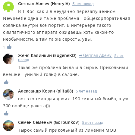
German Abelev
(
HenryIV
)
5 лет назад
В T-Roc, как и в неудачно перезапущенном
NewBeetle одна и та же проблема - общекорпоративная
солянка внутри все портит. В интерьере такого
симпатичного аппарата ожидаешь хоть какой-то
необычности, а там та же серость, увы.
1
Женя Калинкин
(
EugeneKD
)
German Abelev
5 лет
R
назад
Такая же проблема была и в сырке. Прикольный
внешне - унылый гольф в салоне.
Александр Козин
(
plita08
)
5 лет назад
вот это тема для двоих. 190 сильный бомба, а уж
300 вообще ракета)))
Семен Семеныч
(
Gorbunkov
)
5 лет назад
Тырок самый прикольный из линейки MQB