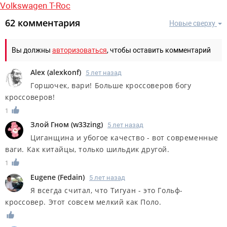
Volkswagen T-Roc
62 комментария
Новые сверху
Вы должны
авторизоваться
, чтобы оставить комментарий
Alex
(
alexkonf
)
5 лет назад
Горшочек, вари! Больше кроссоверов богу
кроссоверов!
1
Злой Гном
(
w33zing
)
5 лет назад
Циганщина и убогое качество - вот современные
ваги. Как китайцы, только шильдик другой.
1
Eugene
(
Fedain
)
5 лет назад
Я всегда считал, что Тигуан - это Гольф-
кроссовер. Этот совсем мелкий как Поло.