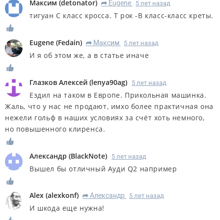
Максим
(
detonator
)
Eugene
5 лет назад
R
тигуан С класс кросса. Т рок -B класс-класс креты.
Eugene
(
Fedain
)
Максим
5 лет назад
R
И я об этом же, а в статье иначе
Глазков Алексей
(
lenya90ag
)
5 лет назад
Ездил на таком в Европе. Прикольная машинка.
Жаль, что у нас не продают, имхо более практичная она
нежели гольф в наших условиях за счёт хоть немного,
но повышенного клиренса.
Александр
(
BlackNote
)
5 лет назад
Вышел бы отличный Ауди Q2 например
Alex
(
alexkonf
)
Александр
5 лет назад
R
И шкода еще нужна!