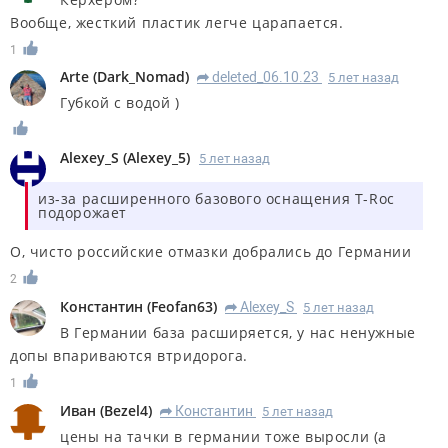
Вообще, жесткий пластик легче царапается.
1
Arte
(
Dark_Nomad
)
deleted_06.10.23
5 лет назад
R
Губкой с водой )
Alexey_S
(
Alexey_5
)
5 лет назад
из-за расширенного базового оснащения T-Roc
подорожает
О, чисто российские отмазки добрались до Германии
2
Константин
(
Feofan63
)
Alexey_S
5 лет назад
R
В Германии база расширяется, у нас ненужные
допы впариваются втридорога.
1
Иван
(
Bezel4
)
Константин
5 лет назад
R
цены на тачки в германии тоже выросли (а