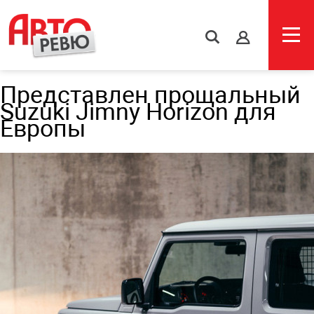
s
Представлен прощальный
Suzuki Jimny Horizon для
Европы