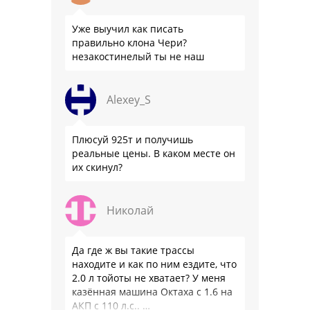
Уже выучил как писать
правильно клона Чери?
незакостинелый ты не наш
Alexey_S
Плюсуй 925т и получишь
реальные цены. В каком месте он
их скинул?
Николай
Да где ж вы такие трассы
находите и как по ним ездите, что
2.0 л тойоты не хватает? У меня
казённая машина Октаха с 1.6 на
АКП с 110 л.с.. …