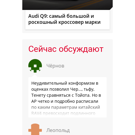
Audi Q9: самый большой и
роскошный кроссовер марки
Сейчас обсуждают
Чёрнов
Неудивительный конформизм в
оценках позволил Чер…, тьфу,
Тенету сравняться с Тойота. Но в
АР четко и подробно расписали
по каким параметрам китайский
RAV4 превосходит подлинного
китайца: лучше и комфортнее
подвеска едет ровно и приятно …
Леопольд