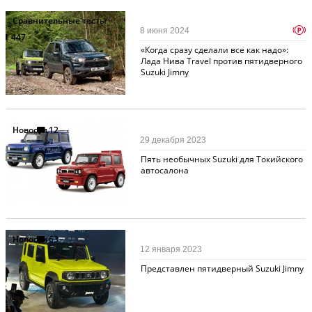
Сравнительные тесты
p
8 июня 2024
447
«Когда сразу сделали все как надо»:
Лада Нива Travel против пятидверного
Suzuki Jimny
Новости
12
29 декабря 2023
Пять необычных Suzuki для Токийского
автосалона
Новости
63
12 января 2023
Представлен пятидверный Suzuki Jimny