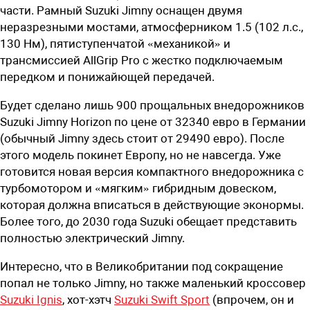
части. Рамный Suzuki Jimny оснащен двумя
неразрезными мостами, атмосферником 1.5 (102 л.с.,
130 Нм), пятиступенчатой «механикой» и
трансмиссией AllGrip Pro с жестко подключаемым
передком и понижайющей передачей.
Будет сделано лишь 900 прощальных внедорожников
Suzuki Jimny Horizon по цене от 32340 евро в Германии
(обычный Jimny здесь стоит от 29490 евро). После
этого модель покинет Европу, но не навсегда. Уже
готовится новая версия компактного внедорожника с
турбомотором и «мягким» гибридным довеском,
которая должна вписаться в действующие эконормы.
Более того, до 2030 года Suzuki обещает представить
полностью электрический Jimny.
Интересно, что в Великобритании под сокращение
попал не только Jimny, но также маленький кроссовер
Suzuki Ignis
, хот-хэтч
Suzuki Swift Sport
(впрочем, он и