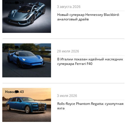
Новости
29
3 августа 2026
Новый суперкар Hennessey Blackbird:
аналоговый драйв
Новости
31
28 июля 2026
В Италии показан идейный наследник
суперкара Ferrari F40
Новости
43
3 июля 2026
Rolls-Royce Phantom Regatta: сухопутная
яхта