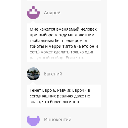
Андрей
Мне кажется вменяемый человек
при выборе между многолетним
глобальным бестселлером от
тойоты и черри тигго 8 (а это он и
есть) может сделать только один
разумный выбор. Если что,
владею черри уже …
Евгений
Тенет Евро 6, Равчик Евро4 - в
сегодняшних реалиях даже не
знаю, что более логично
Иннокентий