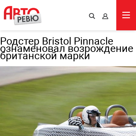
s
Родстер Bristol Pinnacle
ознаменовал возрождение
британской марки