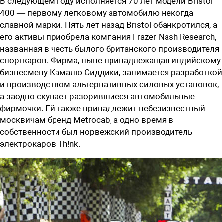
В следующем году исполняется 70 лет модели Bristol
400 — первому легковому автомобилю некогда
славной марки. Пять лет назад Bristol обанкротился, а
его активы приобрела компания Frazer
-
Nash Research,
названная в честь былого британского производителя
спорткаров. Фирма, ныне принадлежащая индийскому
бизнесмену Камалю Сиддики, занимается разработкой
и производством альтернативных силовых установок,
а заодно скупает разорившиеся автомобильные
фирмочки. Ей также принадлежит небезизвестный
москвичам бренд Metrocab, а одно время в
собственности был норвежский производитель
электрокаров Th!nk.