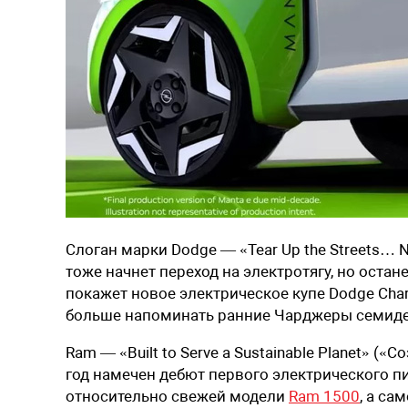
Слоган марки
Dodge
— «Tear Up the Streets… No
тоже начнет переход на электротягу, но оста
покажет новое электрическое купе Dodge Cha
больше напоминать ранние Чарджеры семиде
Ram
— «Built to Serve a Sustainable Planet» 
год намечен дебют первого электрического пи
относительно свежей модели
Ram 1500
, а с