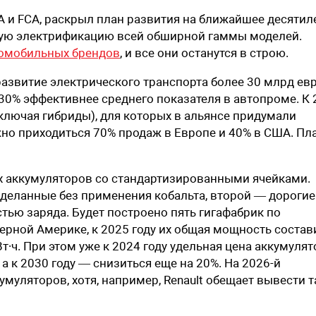
A и FCA, раскрыл план развития на ближайшее десятил
вную электрификацию всей обширной гаммы моделей.
томобильных брендов
, и все они останутся в строю.
 развитие электрического транспорта более 30 млрд евр
30% эффективнее среднего показателя в автопроме. К 
лючая гибриды), для которых в альянсе придумали
лжно приходиться 70% продаж в Европе и 40% в США. Пл
вых аккумуляторов со стандартизированными ячейками.
деланные без применения кобальта, второй — дорогие
тью заряда. Будет построено пять гигафабрик по
ерной Америке, к 2025 году их общая мощность состав
ГВт∙ч. При этом уже к 2024 году удельная цена аккумуля
а к 2030 году — снизиться еще на 20%. На 2026-й
муляторов, хотя, например, Renault обещает вывести т