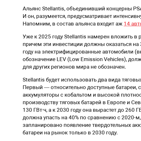
Альянс Stellantis, объединивший концерны PS
И он, разумеется, предусматривает интенси
Напомним, в состав альянса входит аж
14 ав
Уже к 2025 году Stellantis намерен вложить в
причем эти инвестиции должны оказаться на 
году на электрифицированные автомобили (вк
обозначение LEV (Low Emission Vehicles), до
для других регионов мира не обозначен.
Stellantis будет использовать два вида тяго
Первый — относительно доступные батареи, с
аккумуляторы с кобальтом и высокой плотнос
производству тяговых батарей в Европе и Сев
130 ГВт∙ч, а к 2030 году она вырастет до 260 
должна упасть на 40% по сравнению с 2020-м, 
запланировано появление твердотельных акку
батареи на рынок только в 2030 году.