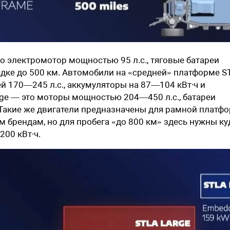
о электромотор мощностью 95 л.с., тяговые батареи
ядке до 500 км. Автомобили на «средней» платформе S
й 170—245 л.с., аккумуляторы на 87—104 кВт∙ч и
arge — это моторы мощностью 204—450 л.с., батареи
 Такие же двигатели предназначены для рамной платф
 брендам, но для пробега «до 800 км» здесь нужны ку
00 кВт∙ч.