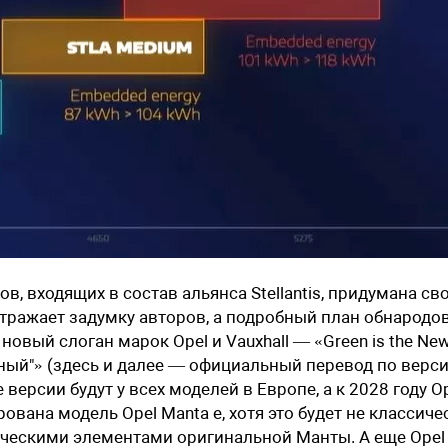
, входящих в состав альянса Stellantis, придумана св
отражает задумку авторов, а подробный план обнародо
, новый слоган марок
Opel
и
Vauxhall
— «Green is the Ne
леный"» (здесь и далее — официальный перевод по верс
ерсии будут у всех моделей в Европе, а к 2028 году O
вана модель Opel Manta e, хотя это будет не классиче
ическими элементами оригинальной Манты. А еще Opel