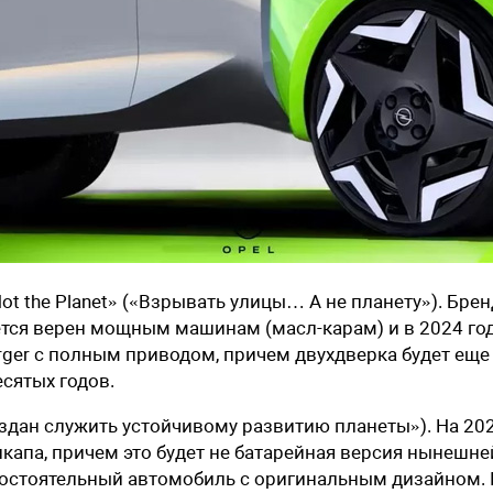
t the Planet» («
Взрывать улицы… А не планету»). Брен
нется верен мощным машинам (масл-карам) и в 2024 го
rger с полным приводом, причем двухдверка будет еще
сятых годов.
(«Создан служить устойчивому развитию планеты»). На 20
капа, причем это будет не батарейная версия нынешне
амостоятельный автомобиль с оригинальным дизайном. 