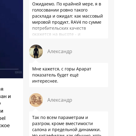
Ожидаемо. По крайней мере, я в
голосовании ровно такого
расклада и ожидал: как массовый
мировой продукт, RAV4 по сумме
потребительских качеств
окажется на высоте - и
комфортнее, и продуманнее (если
такое слово …
Александр
Мне кажется, с горы Арарат
показатель будет ещё
интереснее.
оя
ван и
Александр
w
ии
Так по всем параметрам и
pel
разгром, кроме вместимости
ское
салона и предельной динамики.
Но китаефилам, как обычно, хоть