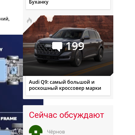
Буханку
ний,
199
Audi Q9: самый большой и
роскошный кроссовер марки
Сейчас обсуждают
Чёрнов