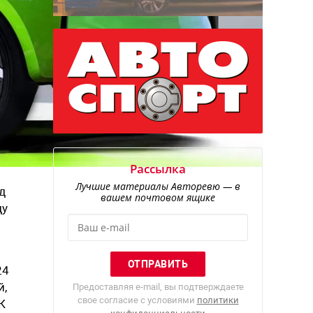
Рассылка
Лучшие материалы Авторевю — в
д
вашем почтовом ящике
ду
24
й,
Предоставляя e-mail, вы подтверждаете
свое согласие с условиями
политики
К