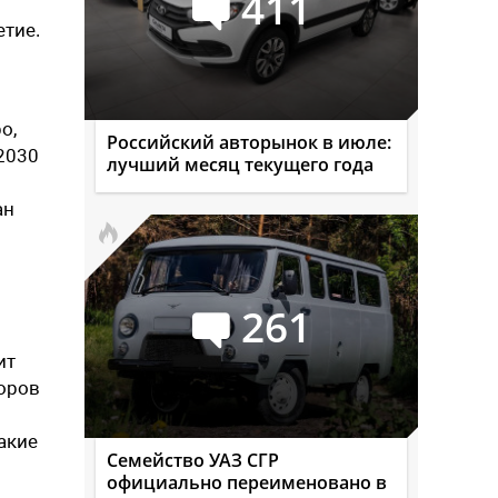
411
етие.
о,
Российский авторынок в июле:
2030
лучший месяц текущего года
ан
261
ит
торов
акие
Семейство УАЗ СГР
официально переименовано в