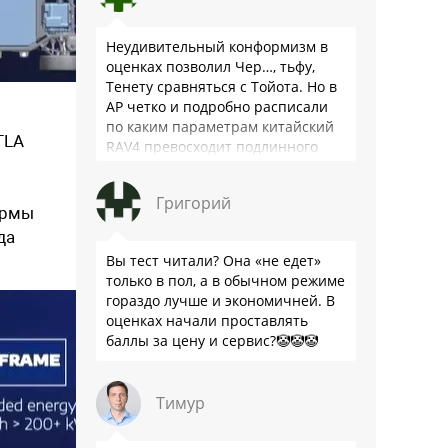
Неудивительный конформизм в
оценках позволил Чер…, тьфу,
Тенету сравняться с Тойота. Но в
АР четко и подробно расписали
по каким параметрам китайский
TLA
RAV4 превосходит подлинного
китайца: лучше и комфортнее
подвеска едет ровно и приятно …
Григорий
ормы
да
Вы тест читали? Она «не едет»
только в пол, а в обычном режиме
гораздо лучше и экономичней. В
оценках начали проставлять
баллы за цену и сервис?🤡🤡🤡
Тимур