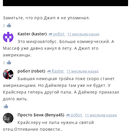
Заметьте, что про Джип я не упоминал.
2
Kaster
(
kaster
)
робот
11 месяцев назад
R
Это микроавтобус. Больше коммерческий. А
Массиф уже давно канул в лету. А Джип это
американцы.
2
робот
(
robot
)
Kaster
11 месяцев назад
R
Бывшая немецкая тройка тоже скоро станет
американцами. Но Даймлера там уже не будет. У
Крайслера теперь другой папа. А Даймлер приказал
долго жить.
Просто Беня
(
Benya45
)
робот
11 месяцев назад
R
Крайслеру не папа нужен,а святой
отец.Отпевание провести..