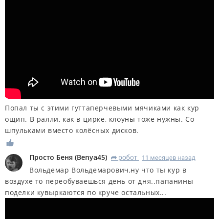
Попал ты с этими гуттаперчевыми мячиками как кур
ощип. В ралли, как в цирке, клоуны тоже нужны. Со
шпульками вместо колёсных дисков.
Просто Беня
(
Benya45
)
робот
11 месяцев назад
R
Вольдемар Вольдемарович,ну что ты кур в
воздухе то переобуваешься день от дня..папанины
поделки кувыркаются по круче остальных...