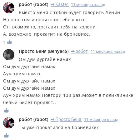
робот
(
robot
)
Kaster
11 месяцев назад
R
Вместо меня с тобой будет говорить Ленин
На простом и понятном тебе языке
Он, возможно, поставит тебя на колени
А, возможно, прокатит на броневике.
1
Просто Беня
(
Benya45
)
робот
11 месяцев назад
R
Ом дум дургайе намах
Ом дум дургайе намах
Аум хрим намах
Ом дум дургайе намах
Ом дум дургайе намах
Аум хрим намах.Повтори 108 раз.Может в поликлинике
белый билет продлят..
робот
(
robot
)
Просто Беня
11 месяцев назад
R
Ты уже прокатился на броневике?