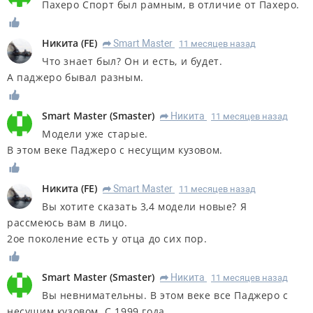
Пахеро Спорт был рамным, в отличие от Пахеро.
Никита
(
FE
)
Smart Master
11 месяцев назад
R
Что знает был? Он и есть, и будет.
А паджеро бывал разным.
Smart Master
(
Smaster
)
Никита
11 месяцев назад
R
Модели уже старые.
В этом веке Паджеро с несущим кузовом.
Никита
(
FE
)
Smart Master
11 месяцев назад
R
Вы хотите сказать 3,4 модели новые? Я
рассмеюсь вам в лицо.
2ое поколение есть у отца до сих пор.
Smart Master
(
Smaster
)
Никита
11 месяцев назад
R
Вы невнимательны. В этом веке все Паджеро с
несущим кузовом. С 1999 года.