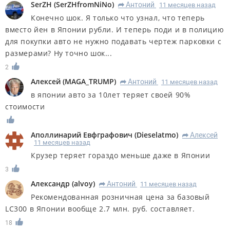
SerZH
(
SerZHfromNiNo
)
Антоний
11 месяцев назад
R
Конечно шок. Я только что узнал, что теперь
вместо йен в Японии рубли. И теперь поди и в полицию
для покупки авто не нужно подавать чертеж парковки с
размерами? Ну точно шок...
2
Алексей
(
MAGA_TRUMP
)
Антоний
11 месяцев назад
R
в японии авто за 10лет теряет своей 90%
стоимости
Аполлинарий Евфграфович
(
Dieselatmo
)
Алексей
R
11 месяцев назад
Крузер теряет гораздо меньше даже в Японии
3
Александр
(
alvoy
)
Антоний
11 месяцев назад
R
Рекомендованная розничная цена за базовый
LC300 в Японии вообще 2.7 млн. руб. составляет.
18