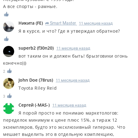
А все спорты - рамные.
Никита
(
FE
)
Smart Master
11 месяцев назад
R
Я в курсе, и что? Где я утверждал обратное?
superb2
(
f30n20
)
11 месяцев назад
вот таким он и должен быть! брызговики огонь
конечно)))
2
John Doe
(
78rus
)
11 месяцев назад
Toyota Riley Reid
3
Сергей
(
-MAS-
)
11 месяцев назад
Я порой просто не понимаю маркетологов:
переделок минимум к цене плюс 15%, а тираж 12
экземпляров, будто это эксклюзивный гиперкар. Что
мешает выделить это в отдельную комплекцию,