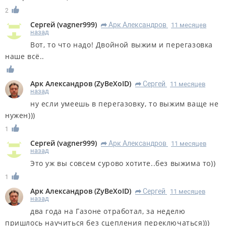
2
Сергей
(
vagner999
)
Арк Александров
11 месяцев
R
назад
Вот, то что надо! Двойной выжим и перегазовка
наше всё..
Арк Александров
(
ZyBeXoID
)
Сергей
11 месяцев
R
назад
ну если умеешь в перегазовку, то выжим ваще не
нужен)))
1
Сергей
(
vagner999
)
Арк Александров
11 месяцев
R
назад
Это уж вы совсем сурово хотите..без выжима то))
1
Арк Александров
(
ZyBeXoID
)
Сергей
11 месяцев
R
назад
два года на Газоне отработал, за неделю
пришлось научиться без сцепления переключаться)))