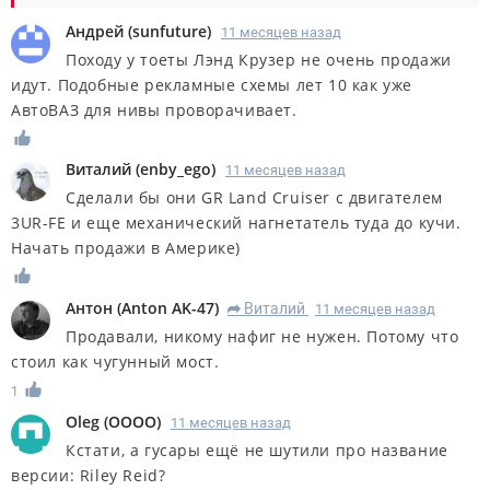
Андрей
(
sunfuture
)
11 месяцев назад
Походу у тоеты Лэнд Крузер не очень продажи
идут. Подобные рекламные схемы лет 10 как уже
АвтоВАЗ для нивы проворачивает.
Виталий
(
enby_ego
)
11 месяцев назад
Сделали бы они GR Land Cruiser с двигателем
3UR-FE и еще механический нагнетатель туда до кучи.
Начать продажи в Америке)
Антон
(
Anton AK-47
)
Виталий
11 месяцев назад
R
Продавали, никому нафиг не нужен. Потому что
стоил как чугунный мост.
1
Oleg
(
OOOO
)
11 месяцев назад
Кстати, а гусары ещё не шутили про название
версии: Riley Reid?