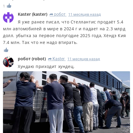
1
Kaster
(
kaster
)
робот
11 месяцев назад
R
Я уже ранее писал, что Стеллантис продаёт 5.4
млн автомобилей в мире в 2024 г и падает на 2.3 млрд
долл. убытка за первое полугодие 2025 года, Хёндэ Кия
7.4 млн. Так что не надо втирать.
робот
(
robot
)
Kaster
11 месяцев назад
R
Хундаю приходит хундец.