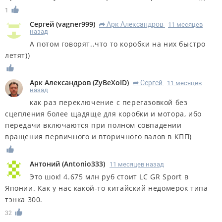
1
Сергей
(
vagner999
)
Арк Александров
11 месяцев
R
назад
А потом говорят..что то коробки на них быстро
летят))
Арк Александров
(
ZyBeXoID
)
Сергей
11 месяцев
R
назад
как раз переключение с перегазовкой без
сцепления более щадяще для коробки и мотора, ибо
передачи включаются при полном совпадении
вращения первичного и вторичного валов в КПП)
Антоний
(
Antonio333
)
11 месяцев назад
Это шок! 4.675 млн руб стоит LC GR Sport в
Японии. Как у нас какой-то китайский недомерок типа
тэнка 300.
32