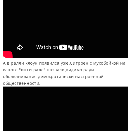
А в ралли клоун появился уже.Ситроен с мухобойкой на
капоте "интеграле" назвали,видимо ради
оболванивания демократически настроенной
общественности.