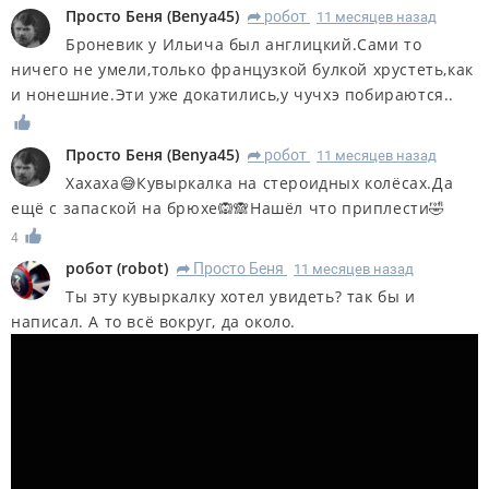
Просто Беня
(
Benya45
)
робот
11 месяцев назад
R
Броневик у Ильича был англицкий.Сами то
ничего не умели,только французкой булкой хрустеть,как
и нонешние.Эти уже докатились,у чучхэ побираются..
Просто Беня
(
Benya45
)
робот
11 месяцев назад
R
Хахаха😅Кувыркалка на стероидных колёсах.Да
ещё с запаской на брюхе🙉🙈Нашёл что приплести🤣
4
робот
(
robot
)
Просто Беня
11 месяцев назад
R
Ты эту кувыркалку хотел увидеть? так бы и
написал. А то всё вокруг, да около.