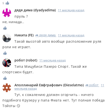
9
дядя дима
(
dyadyadima
)
11 месяцев назад
пруль ?
не, нинада..
Никита
(
FE
)
дядя дима
11 месяцев назад
R
Такой высотой авто вообще расположение руля
роли не играет.
робот
(
robot
)
11 месяцев назад
Типа Мицубиси Пахеро Спорт. Такой же
спортсмен будет.
Аполлинарий Евфграфович
(
Dieselatmo
)
робот
11
R
месяцев назад
Тут, к сожалению должен огорчить - ничего
подобного Крузеру у папа Фиата нет. Тут полная победа
Тойоты 😏