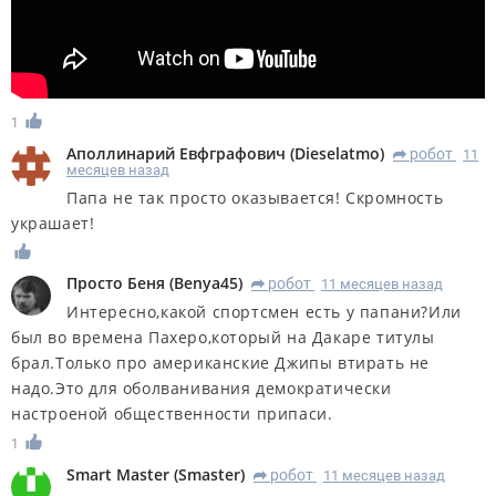
1
Аполлинарий Евфграфович
(
Dieselatmo
)
робот
11
R
месяцев назад
Папа не так просто оказывается! Скромность
украшает!
Просто Беня
(
Benya45
)
робот
11 месяцев назад
R
Интересно,какой спортсмен есть у папани?Или
был во времена Пахеро,который на Дакаре титулы
брал.Только про американские Джипы втирать не
надо.Это для оболванивания демократически
настроеной общественности припаси.
1
Smart Master
(
Smaster
)
робот
11 месяцев назад
R