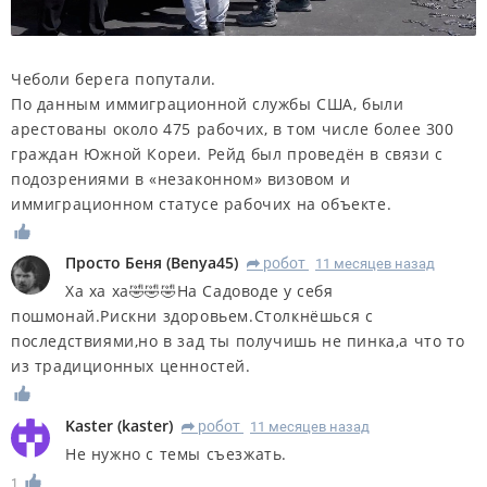
Чеболи берега попутали.
По данным иммиграционной службы США, были
арестованы около 475 рабочих, в том числе более 300
граждан Южной Кореи. Рейд был проведён в связи с
подозрениями в «незаконном» визовом и
иммиграционном статусе рабочих на объекте.
Просто Беня
(
Benya45
)
робот
11 месяцев назад
R
Ха ха ха🤣🤣🤣На Садоводе у себя
пошмонай.Рискни здоровьем.Столкнёшься с
последствиями,но в зад ты получишь не пинка,а что то
из традиционных ценностей.
Kaster
(
kaster
)
робот
11 месяцев назад
R
Не нужно с темы съезжать.
1