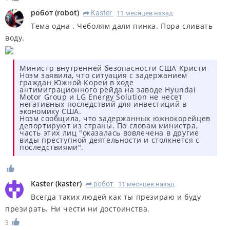
робот
(
robot
)
Kaster
11 месяцев назад
R
Тема одна . Чеболям дали пинка. Пора сливать
воду.
Министр внутренней безопасности США Кристи
Ноэм заявила, что ситуация с задержанием
граждан Южной Кореи в ходе
антимиграционного рейда на заводе Hyundai
Motor Group и LG Energy Solution не несет
негативных последствий для инвестиций в
экономику США.
Ноэм сообщила, что задержанных южнокорейцев
депортируют из страны. По словам министра,
часть этих лиц "оказалась вовлечена в другие
виды преступной деятельности и столкнется с
последствиями".
Kaster
(
kaster
)
робот
11 месяцев назад
R
Всегда таких людей как ты презираю и буду
презирать. Ни чести ни достоинства.
3