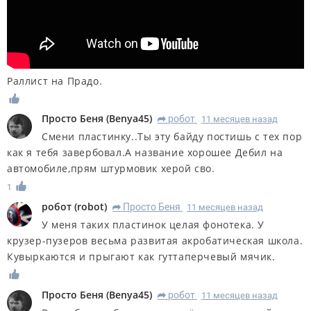
Раллист на Прадо.
Просто Беня
(
Benya45
)
робот
11 месяцев назад
R
Смени пластинку..Ты эту байду постишь с тех пор
как я тебя завербовал.А название хорошее Дебил на
автомобиле,прям штурмовик херой сво.
1
робот
(
robot
)
Просто Беня
11 месяцев назад
R
У меня таких пластинок целая фонотека. У
крузер-пузеров весьма развитая акробатическая школа.
Кувыркаются и прыгают как гуттаперчевый мячик.
Просто Беня
(
Benya45
)
робот
11 месяцев назад
R