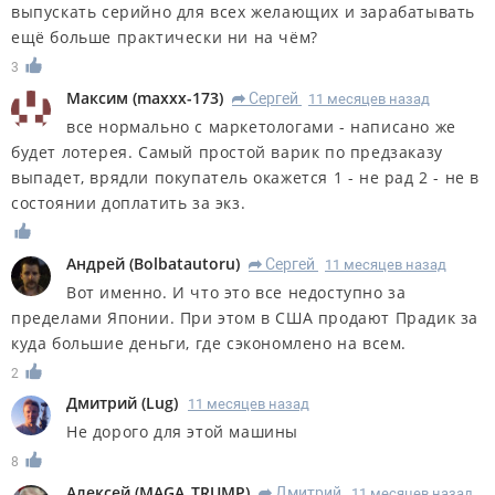
выпускать серийно для всех желающих и зарабатывать
ещё больше практически ни на чём?
3
Максим
(
maxxx-173
)
Сергей
11 месяцев назад
R
все нормально с маркетологами - написано же
будет лотерея. Самый простой варик по предзаказу
выпадет, врядли покупатель окажется 1 - не рад 2 - не в
состоянии доплатить за экз.
Андрей
(
Bolbatautoru
)
Сергей
11 месяцев назад
R
Вот именно. И что это все недоступно за
пределами Японии. При этом в США продают Прадик за
куда большие деньги, где сэкономлено на всем.
2
Дмитрий
(
Lug
)
11 месяцев назад
Не дорого для этой машины
8
Алексей
(
MAGA_TRUMP
)
Дмитрий
11 месяцев назад
R