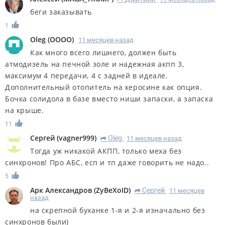
беги заказывать
1
Oleg
(
OOOO
)
11 месяцев назад
Как много всего лишнего, должен быть
атмодизель на печной золе и надежная акпп 3,
максимум 4 передачи, 4 с задней в идеале.
Дополнительный отопитель на керосине как опция.
Бочка солидола в базе вместо ниши запаски, а запаска
на крыше.
11
Сергей
(
vagner999
)
Oleg
11 месяцев назад
R
Тогда уж никакой АКПП, только меха без
синхронов! Про АБС, есп и тп даже говорить не надо..
5
Арк Александров
(
ZyBeXoID
)
Сергей
11 месяцев
R
назад
на скрепной буханке 1-я и 2-я изначально без
синхронов были)