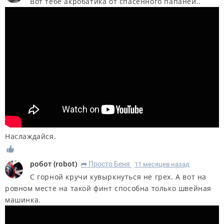
Вот тебе акробатика от спасённого папаней..
Наслаждайся.
робот
(
robot
)
Просто Беня
11 месяцев назад
R
С горной кручи кувыркнуться не грех. А вот на
ровном месте на такой финт способна только швейная
машинка.