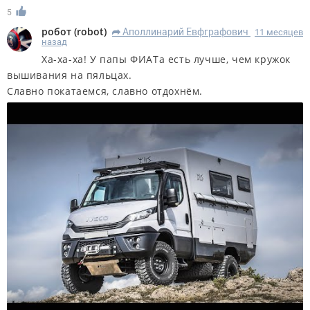
5
робот
(
robot
)
Аполлинарий Евфграфович
11 месяцев
R
назад
Ха-ха-ха! У папы ФИАТа есть лучше, чем кружок
вышивания на пяльцах.
Славно покатаемся, славно отдохнём.