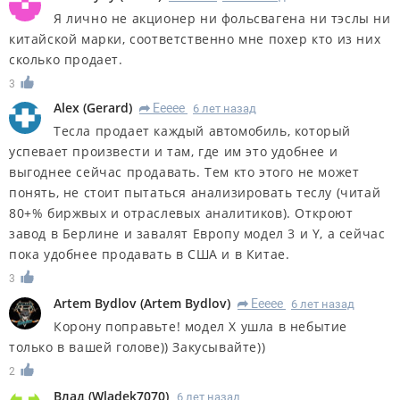
Я лично не акционер ни фольсвагена ни тэслы ни
китайской марки, соответственно мне похер кто из них
сколько продает.
3
Alex
(
Gerard
)
Eeeee
6 лет назад
R
Тесла продает каждый автомобиль, который
успевает произвести и там, где им это удобнее и
выгоднее сейчас продавать. Тем кто этого не может
понять, не стоит пытаться анализировать теслу (читай
80+% биржвых и отраслевых аналитиков). Откроют
завод в Берлине и завалят Европу модел 3 и Y, а сейчас
пока удобнее продавать в США и в Китае.
3
Artem Bydlov
(
Artem Bydlov
)
Eeeee
6 лет назад
R
Корону поправьте! модел Х ушла в небытие
только в вашей голове)) Закусывайте))
2
Влад
(
Wladek7070
)
6 лет назад