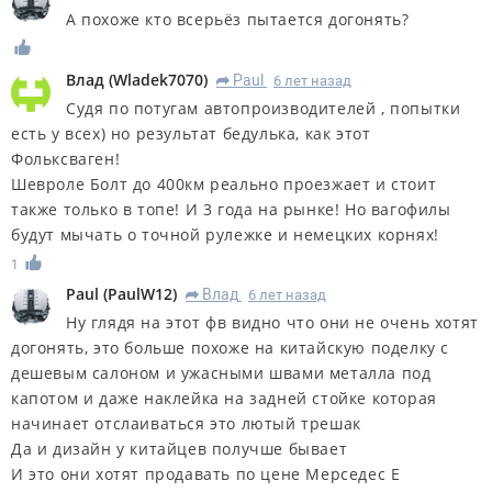
А похоже кто всерьёз пытается догонять?
Влад
(
Wladek7070
)
Paul
6 лет назад
R
Судя по потугам автопроизводителей , попытки
есть у всех) но результат бедулька, как этот
Фольксваген!
Шевроле Болт до 400км реально проезжает и стоит
также только в топе! И 3 года на рынке! Но вагофилы
будут мычать о точной рулежке и немецких корнях!
1
Paul
(
PaulW12
)
Влад
6 лет назад
R
Ну глядя на этот фв видно что они не очень хотят
догонять, это больше похоже на китайскую поделку с
дешевым салоном и ужасными швами металла под
капотом и даже наклейка на задней стойке которая
начинает отслаиваться это лютый трешак
Да и дизайн у китайцев получше бывает
И это они хотят продавать по цене Мерседес E