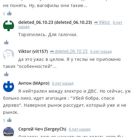
не понять. Ну, вагофилы они такие...
2
deleted_06.10.23
(
deleted_06.10.23
)
Viktor
6 лет
R
назад
Торопились. Для галочки.
Viktor
(
vit157
)
deleted_06.10.23
6 лет назад
R
да это ужас в целом. Я у теслы не припомню
таких "особенностей"...
Антон
(
MApro
)
6 лет назад
Я нейтрален между электро и ДВС. Но сейчас, уж
больно лихо, идет агитация : "Убей бобра, спаси
дерево". Наверное рынок рассудит, который уже и не
рынок.
5
Сергей Чеч
(
SergeyCh
)
6 лет назад
Осталось только научиться их делать хотя бы