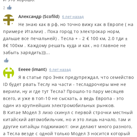
2
Александр
(
Scofild
)
6 лет назад
Не знаю как в рф, но точно вижу как в Европе ( на
примере Италии) . Пока город то электрокар норм,
дальше все печальней) . Тесла + - 2 € 100 км, 2.0 тди ±
8€ 100км . Каждому решать куда и как , но главное не
забыть зарядить)))...
Eeeee
(
imant
)
6 лет назад
Я в статье про Эняк предупреждал, что семейство
ID будет рвать Теслу на части - тесладрочеры мне не
верили, ну и где тут Тесла? Прошло-то пару месяцев
всего, и уже в топ-10 не сыскать, а ведь Европа - это
один из крупнейших электромобильных рынков.
В Китае Модел 3 лихо скинул с первой строчки местный
китайский автомобильчик, но и это лишь начало, там и
другие китайцы поджимают: они делают много разного,
а Тесла везде с одной только Модел 3 носится который