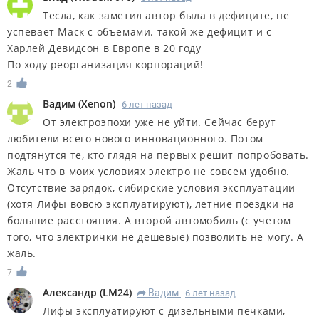
Тесла, как заметил автор была в дефиците, не
успевает Маск с объемами. такой же дефицит и с
Харлей Девидсон в Европе в 20 году
По ходу реорганизация корпораций!
2
Вадим
(
Xenon
)
6 лет назад
От электроэпохи уже не уйти. Сейчас берут
любители всего нового-инновационного. Потом
подтянутся те, кто глядя на первых решит попробовать.
Жаль что в моих условиях электро не совсем удобно.
Отсутствие зарядок, сибирские условия эксплуатации
(хотя Лифы вовсю эксплуатируют), летние поездки на
большие расстояния. А второй автомобиль (с учетом
того, что электрички не дешевые) позволить не могу. А
жаль.
7
Александр
(
LM24
)
Вадим
6 лет назад
R
Лифы эксплуатируют с дизельными печками,