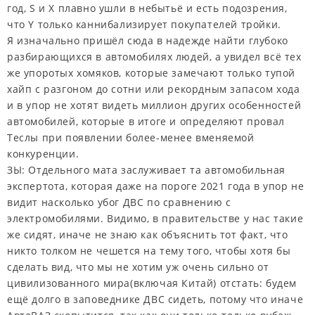
год, S и X плавно ушли в небытьё и есть подозрения,
что Y только каннибализирует покупателей тройки.
Я изначально пришёл сюда в надежде найти глубоко
разбирающихся в автомобилях людей, а увидел всё тех
же упоротых хомяков, которые замечают только тупой
хайп с разгоном до сотни или рекордным запасом хода
и в упор не хотят видеть миллион других особенностей
автомобилей, которые в итоге и определяют провал
Теслы при появлении более-менее вменяемой
конкуренции.
ЗЫ: Отдельного мата заслуживает та автомобильная
экспертота, которая даже на пороге 2021 года в упор не
видит насколько убог ДВС по сравнению с
электромобилями. Видимо, в правительстве у нас такие
же сидят, иначе не знаю как объяснить тот факт, что
никто толком не чешется на тему того, чтобы хотя бы
сделать вид, что мы не хотим уж очень сильно от
цивилизованного мира(включая Китай) отстать: будем
ещё долго в заповеднике ДВС сидеть, потому что иначе