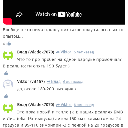
Вообще не понимаю, как у них такое получилось с их то
опытом...
4
Влад
(
Wladek7070
)
Viktor
6 лет назад
R
Что то про пробег на одной зарядке промолчал?
В реальности опять 150 будет )
Viktor
(
vit157
)
Влад
6 лет назад
R
да, около 180-200 выходило...
Влад
(
Wladek7070
)
Viktor
6 лет назад
R
Это пока новый и тепло ) а в наших реалиях БМВ
и Лиф (оба 16г выпуска) летом 150 км с климатом на 24
градуса и 99-110 зимойпри -3 с печкой на 20 градусов в