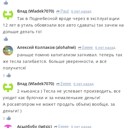
Влад
(
Wladek7070
)
Paul
6 лет назад
R
Так в Поднебесной вроде через в эксплуатации
12 лет в утиль обовязали все авто сдавать) так зачем на
дольше делать то!
Алексей Колпаков
(
alohahwi
)
Eeeee
6 лет назад
R
раньше помню капитализм загнивал. теперь так
же тесла загибается. больше уверенности, и всё
получится!
3
Влад
(
Wladek7070
)
Eeeee
6 лет назад
R
2 ньюанса ) Тесла не успевает производить, все
уходит как булочки и за немаленькие деньги!
А росавтопром не может продать объём) вообще, за
деньги! )
3
Асылбубу
(
iwtsic
)
Eeeee
6 лет назад
R