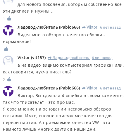
для нового поколения, которым собственно все
эти дисплеи и нужны...
1
Ладовод-любитель
(
Pablo666
)
Viktor
6 лет назад
R
Видел много обзоров, качество сборки -
нормальное!
Viktor
(
vit157
)
Ладовод-любитель
6 лет назад
R
а на видео видимо компьютерная графика? или,
как говорится, чукча писатель?
2
Ладовод-любитель
(
Pablo666
)
Viktor
6 лет назад
R
Виктор, Вы сделали 4 ошибки в своем камменте,
так что "писатель" - это про Вас.
Я свое мнение на основании нескольких обзоров
составил. Имхо, вполне приемлемое качество для
первой партии. А приемлемое качество VW - это
намного лучше многих других в наши дни.