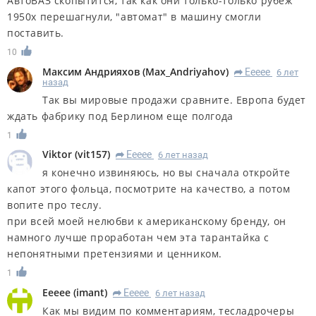
АвтоВАЗ скопытится, так как они только-только рубеж
1950х перешагнули, "автомат" в машину смогли
поставить.
10
Максим Андрияхов
(
Max_Andriyahov
)
Eeeee
6 лет
R
назад
Так вы мировые продажи сравните. Европа будет
ждать фабрику под Берлином еще полгода
1
Viktor
(
vit157
)
Eeeee
6 лет назад
R
я конечно извиняюсь, но вы сначала откройте
капот этого фольца, посмотрите на качество, а потом
вопите про теслу.
при всей моей нелюбви к американскому бренду, он
намного лучше проработан чем эта тарантайка с
непонятными претензиями и ценником.
1
Eeeee
(
imant
)
Eeeee
6 лет назад
R
Как мы видим по комментариям, тесладрочеры