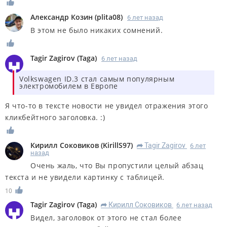
Александр Козин
(
plita08
)
6 лет назад
В этом не было никаких сомнений.
Tagir Zagirov
(
Taga
)
6 лет назад
Volkswagen ID.3 стал самым популярным
электромобилем в Европе
Я что-то в тексте новости не увидел отражения этого
кликбейтного заголовка. :)
Кирилл Соковиков
(
KirillS97
)
Tagir Zagirov
6 лет
R
назад
Очень жаль, что Вы пропустили целый абзац
текста и не увидели картинку с таблицей.
10
Tagir Zagirov
(
Taga
)
Кирилл Соковиков
6 лет назад
R
Видел, заголовок от этого не стал более