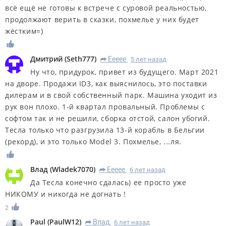
всё ещё не готовы к встрече с суровой реальностью,
продолжают верить в сказки, похмелье у них будет
жёстким=)
Дмитрий
(
Seth777
)
Eeeee
5 лет назад
R
Ну что, придурок, привет из будущего. Март 2021
на дворе. Продажи ID3, как выяснилось, это поставки
дилерам и в свой собственный парк. Машина уходит из
рук вон плохо. 1-й квартал провальный. Проблемы с
софтом так и не решили, сборка отстой, салон убогий.
Тесла только что разгрузила 13-й корабль в Бельгии
(рекорд), и это только Model 3. Похмелье, ...ля.
Влад
(
Wladek7070
)
Eeeee
6 лет назад
R
Да Тесла конечно сдалась) ее просто уже
НИКОМУ и никогда не догнать !
2
Paul
(
PaulW12
)
Влад
6 лет назад
R