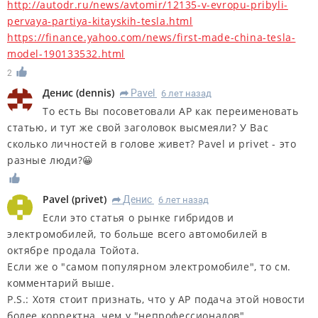
http://autodr.ru/news/avtomir/12135-v-evropu-pribyli-
pervaya-partiya-kitayskih-tesla.html
https://finance.yahoo.com/news/first-made-china-tesla-
model-190133532.html
2
Денис
(
dennis
)
Pavel
6 лет назад
R
То есть Вы посоветовали АР как переименовать
статью, и тут же свой заголовок высмеяли? У Вас
сколько личностей в голове живет? Pavel и privet - это
разные люди?😀
Pavel
(
privet
)
Денис
6 лет назад
R
Если это статья о рынке гибридов и
электромобилей, то больше всего автомобилей в
октябре продала Тойота.
Если же о "самом популярном электромобиле", то см.
комментарий выше.
P.S.: Хотя стоит признать, что у АР подача этой новости
более корректна, чем у "непрофессионалов" .