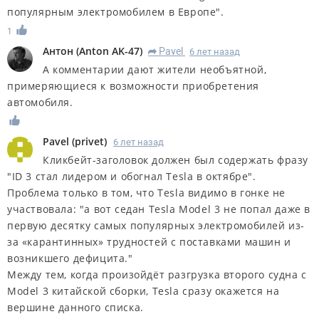
популярным электромобилем в Европе".
1
Антон
(
Anton AK-47
)
Pavel
6 лет назад
R
А комментарии дают жители необъятной,
примеряющиеся к возможности приобретения
автомобиля.
Pavel
(
privet
)
6 лет назад
Кликбейт-заголовок должен был содержать фразу
"ID 3 стал лидером и обогнал Tesla в октябре".
Проблема только в том, что Tesla видимо в гонке не
участвовала: "а вот седан Tesla Model 3 не попал даже в
первую десятку самых популярных электромобилей из-
за «карантинных» трудностей с поставками машин и
возникшего дефицита."
Между тем, когда произойдёт разгрузка второго судна с
Model 3 китайской сборки, Tesla сразу окажется на
вершине данного списка.