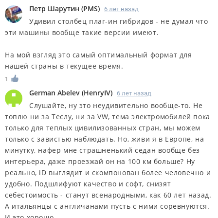
Петр Шарутин
(
PMS
)
6 лет назад
Удивил столбец плаг-ин гибридов - не думал что
эти машины вообще такие версии имеют.
На мой взгляд это самый оптимальный формат для
нашей страны в текущее время.
1
German Abelev
(
HenryIV
)
6 лет назад
Слушайте, ну это неудивительно вообще-то. Не
топлю ни за Теслу, ни за VW, тема электромобилей пока
только для теплых цивилизованных стран, мы можем
только с завистью наблюдать. Но, живи я в Европе, на
минутку, нафер мне страшненький седан вообще без
интерьера, даже проезжай он на 100 км больше? Ну
реально, iD выглядит и скомпонован более человечно и
удобно. Подшлифуют качество и софт, снизят
себестоимость - станут всенародными, как 60 лет назад.
А итальянцы с англичанами пусть с ними соревнуются.
И это хорошо.