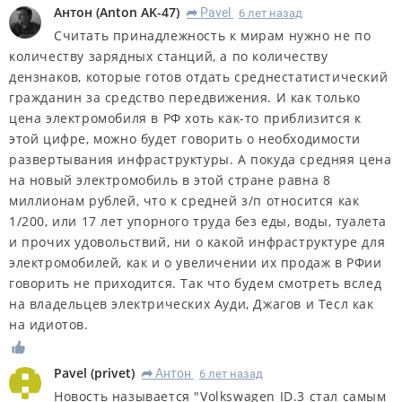
Антон
(
Anton AK-47
)
Pavel
6 лет назад
R
Считать принадлежность к мирам нужно не по
количеству зарядных станций, а по количеству
дензнаков, которые готов отдать среднестатистический
гражданин за средство передвижения. И как только
цена электромобиля в РФ хоть как-то приблизится к
этой цифре, можно будет говорить о необходимости
развертывания инфраструктуры. А покуда средняя цена
на новый электромобиль в этой стране равна 8
миллионам рублей, что к средней з/п относится как
1/200, или 17 лет упорного труда без еды, воды, туалета
и прочих удовольствий, ни о какой инфраструктуре для
электромобилей, как и о увеличении их продаж в РФии
говорить не приходится. Так что будем смотреть вслед
на владельцев электрических Ауди, Джагов и Тесл как
на идиотов.
Pavel
(
privet
)
Антон
6 лет назад
R
Новость называется "Volkswagen ID.3 стал самым