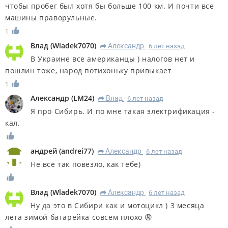
чтобы пробег был хотя бы больше 100 км. И почти все
машины праворульные.
1
Влад
(
Wladek7070
)
Александр
6 лет назад
R
В Украине все американцы ) налогов нет и
пошлин тоже, народ потихоньку привыкает
1
Александр
(
LM24
)
Влад
6 лет назад
R
Я про Сибирь. И по мне такая электрификация -
кал.
андрей
(
andrei77
)
Александр
6 лет назад
R
Не все так повезло, как тебе)
Влад
(
Wladek7070
)
Александр
6 лет назад
R
Ну да это в Сибири как и мотоцикл ) 3 месяца
лета зимой батарейка совсем плохо 😩