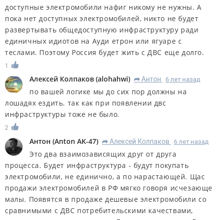
доступные электромобили нафиг никому не нужны. А
пока нет доступных электромобилей, никто не будет
развертывать общедоступную инфраструктуру ради
единичных идиотов на Ауди етрон или ягуаре с
теслами. Поэтому Россия будет жить с ДВС еще долго.
1
Алексей Колпаков
(
alohahwi
)
Антон
6 лет назад
R
по вашей логике мы до сих пор должны на
лошадях ездить. так как при появлении двс
инфраструктуры тоже не было.
2
Антон
(
Anton AK-47
)
Алексей Колпаков
6 лет назад
R
Это два взаимозависящих друг от друга
процесса. Будет инфраструктура - будут покупать
электромобили, не единично, а по нарастающей. Щас
продажи электромобилей в РФ мягко говоря исчезающе
малы. Появятся в продаже дешевые электромобили со
сравнимыми с ДВС потребительскими качествами,