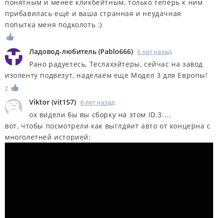
понятным и менее кликбейтным, только теперь к ним
прибавилась ещё и ваша странная и неудачная
попытка меня подколоть :)
Ладовод-любитель
(
Pablo666
)
6 лет назад
Рано радуетесь, Теслахэйтеры, сейчас на завод
изоленту подвезут, наделаем еще Модел 3 для Европы!
2
Viktor
(
vit157
)
6 лет назад
ох видели бы вы сборку на этом ID.3....
вот, чтобы посмотрели как выглдяит авто от концерна с
многолетней историей: