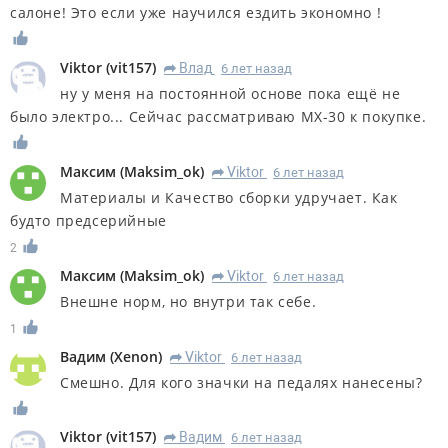
салоне! Это если уже научился ездить экономно !
Viktor
(
vit157
)
Влад
6 лет назад
R
ну у меня на постоянной основе пока ещё не
было электро... Сейчас рассматриваю МХ-30 к покупке.
Максим
(
Maksim_ok
)
Viktor
6 лет назад
R
Материалы и Качество сборки удручает. Как
будто предсерийные
2
Максим
(
Maksim_ok
)
Viktor
6 лет назад
R
Внешне норм, но внутри так себе.
1
Вадим
(
Xenon
)
Viktor
6 лет назад
R
Смешно. Для кого значки на педалях нанесены?
Viktor
(
vit157
)
Вадим
6 лет назад
R