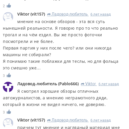
2
Viktor
(
vit157
)
Ладовод-любитель
6 лет назад
R
мнение на основе обзоров - эта вся суть
нынешней реальности. Я говорю про то что реально
трогал и на чём ездил. Вы же просто фоточки
посмотрели и не более.
Первая партия у них после чего? или они никогда
машины не собирали?
Я понимаю такие поблажки для теслы, но для фольца
это смешно уже...
3
Ладовод-любитель
(
Pablo666
)
Viktor
6 лет назад
R
Я смотрел хорошие обзоры отличных
автожурналистов, а мнению неграмотного дяди,
который в жизни не видел ничего, не доверяю.
3
Viktor
(
vit157
)
Ладовод-любитель
6 лет назад
R
причем тут мнение и наглядный материал мне