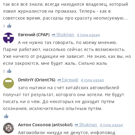
так все всё знали, всегда находился владелец, который
ловил журналистов на промахах. Теперь - как в
советское время, рассказы про красоту неописуемую...
3
Евгений
(
CPAP
)
Shukman
4 года назад
R
А не нужно так говорить, по моему мнению.
Парни работают, насколько сейчас есть возможность.
Уже ничего от редакции не зависит. Не знаю, как вы, но
если закроются, мне будет жаль. Сильно жаль
5
DmitriY
(
Orient76
)
Евгений
4 года назад
R
зато нытики на счёт китайских автомобилей
получат тот результат, которого они хотели. Не будут
писать ни о чём. До некоторых не доходит путём
осознания, исключительно опытным путём.
Антон Соколов
(
antsokol
)
Shukman
4 года назад
R
Автомобили никуда не денутся, инфоповод