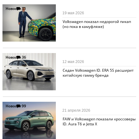
Новости
31
19 мая 2026
Volkswagen показал недорогой пикап
(но пока в камуфляже)
Новости
36
12 мая 2026
Cедан Volkswagen ID. ERA 5S расширит
китайскую гамму бренда
Новости
99
21 апреля 2026
FAW и Volkswagen показали кроссоверы
ID. Aura T6 и Jettа X