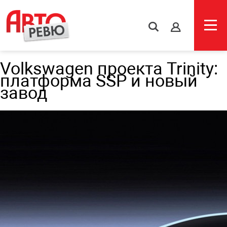
s
Volkswagen проекта Trinity:
платформа SSP и новый
завод