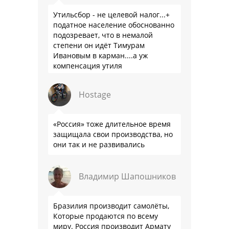
Утильсбор - не целевой налог...+
податное население обоснованно
подозревает, что в немалой
степени он идёт Тимурам
Ивановым в карман....а уж
компенсация утиля
производителям настолько мутна,
что прям эталон коррупции
Hostage
«Россия» тоже длительное время
защищала свои производства, но
они так и не развивались
Владимир Шапошников
Бразилия производит самолёты,
Которые продаются по всему
миру. Россия производит Армату