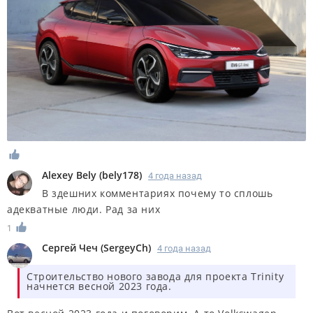
Alexey Bely
(
bely178
)
4 года назад
В здешних комментариях почему то сплошь
адекватные люди. Рад за них
1
Сергей Чеч
(
SergeyCh
)
4 года назад
Строительство нового завода для проекта Trinity
начнется весной 2023 года.