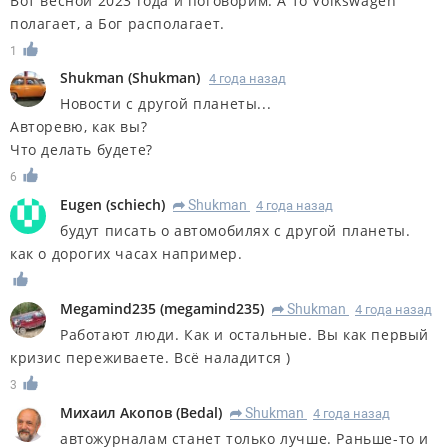
Вот весной 2023 года и поговорим. А то Volkswagen
полагает, а Бог располагает.
1
Shukman
(
Shukman
)
4 года назад
Новости с другой планеты...
Авторевю, как вы?
Что делать будете?
6
Eugen
(
schiech
)
Shukman
4 года назад
R
будут писать о автомобилях с другой планеты.
как о дорогих часах например.
Megamind235
(
megamind235
)
Shukman
4 года назад
R
Работают люди. Как и остальные. Вы как первый
кризис переживаете. Всё наладится )
3
Михаил Акопов
(
Bedal
)
Shukman
4 года назад
R
автожурналам станет только лучше. Раньше-то и