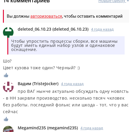
14 комментариев
Новые сверху
Вы должны
авторизоваться
, чтобы оставить комментарий
deleted_06.10.23
(
deleted_06.10.23
)
4 года назад
Чтобы упростить процессы сборки, все машины
будут иметь единый набор узлов и одинаковое
оснащение.
Шо?
Цвет кузова тоже один? Черный? :)
Вадим
(
TristeJocker
)
4 года назад
про ВАГ нынче актуально обсуждать одну новлсть
- в НН закрвли производство. несколько твсяч чкловек
без работы. последний фолькс или шкода - тот, что у вас
сейчас
Megamind235
(
megamind235
)
4 года назад