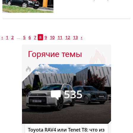
‹
1
2
...
5
6
7
8
9
10
11
12
13
›
Горячие темы
535
Toyota RAV4 или Tenet T8: что из