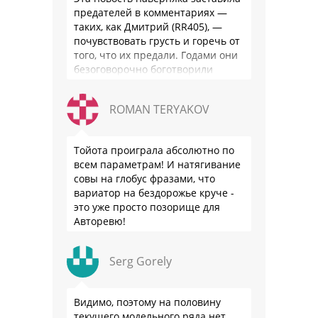
предателей в комментариях —
таких, как Дмитрий (RR405), —
почувствовать грусть и горечь от
того, что их предали. Годами они
безоговорочно боготворили
немцев, но те бросили их, даже …
ROMAN TERYAKOV
Тойота проиграла абсолютно по
всем параметрам! И натягивание
совы на глобус фразами, что
вариатор на бездорожье круче -
это уже просто позорище для
Авторевю!
Serg Gorely
Видимо, поэтому на половину
текущего модельного ряда нет