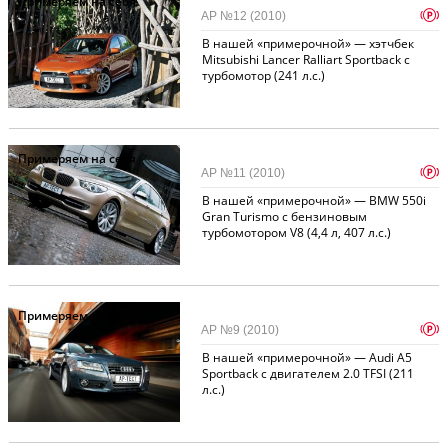
Примеряем на себя
p
АР №12 (2010)
В нашей «примерочной» — хэтчбек
Mitsubishi Lancer Ralliart Sportback с
турбомотор (241 л.с.)
Примеряем на себя
p
АР №11 (2010)
В нашей «примерочной» — BMW 550i
Gran Turismo с бензиновым
турбомотором V8 (4,4 л, 407 л.с.)
Примеряем на себя
p
АР №9 (2010)
В нашей «примерочной» — Audi A5
Sportback с двигателем 2.0 TFSI (211
л.с.)