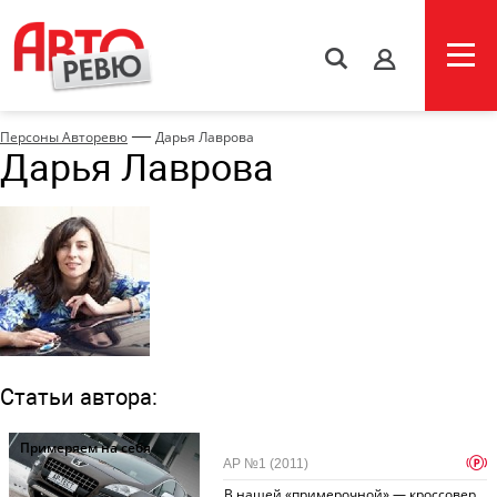
s
—
Персоны Авторевю
Дарья Лаврова
Дарья Лаврова
Статьи автора:
Примеряем на себя
p
АР №1 (2011)
В нашей «примерочной» — кроссовер