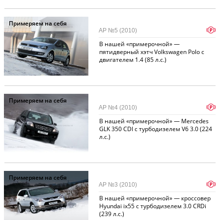
Примеряем на себя
p
АР №5 (2010)
В нашей «примерочной» —
пятидверный хэтч Volkswagen Polo с
двигателем 1.4 (85 л.с.)
Примеряем на себя
p
АР №4 (2010)
В нашей «примерочной» — Mercedes
GLK 350 CDI с турбодизелем V6 3.0 (224
л.с.)
Примеряем на себя
p
АР №3 (2010)
В нашей «примерочной» — кроссовер
Hyundai ix55 с турбодизелем 3.0 CRDi
(239 л.с.)