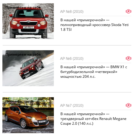
Примеряем на себя
p
АР №8 (2010)
В нашей «примерочной» —
полноприводный кроссовер Skoda Yeti
1.8 TSI
Примеряем на себя
p
АР №6 (2010)
В нашей «примерочной» — BMW X1 с
битурбодизельной «четверкой»
мощностью 204 л.с.
Первая встреча
p
АР №7 (2010)
В нашей «примерочной» —
трехдверный хэтчбек Renault Megane
Coupe 2.0 (140 л.с.)