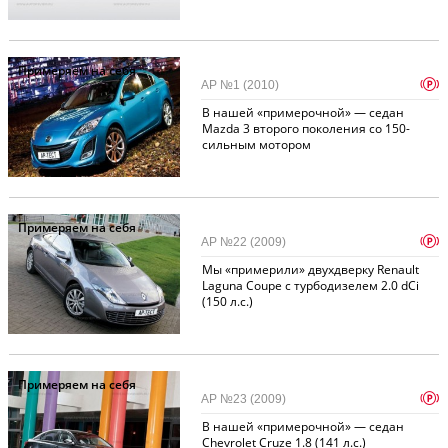
Примеряем на себя
p
АР №1 (2010)
В нашей «примерочной» — седан
Mazda 3 второго поколения со 150-
сильным мотором
Примеряем на себя
p
АР №22 (2009)
Мы «примерили» двухдверку Renault
Laguna Coupe с турбодизелем 2.0 dCi
(150 л.с.)
Примеряем на себя
p
АР №23 (2009)
В нашей «примерочной» — седан
Chevrolet Cruze 1.8 (141 л.с.)