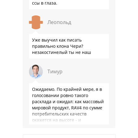
ссы в глаза.
Леопольд
Уже выучил как писать
правильно клона Чери?
незакостинелый ты не наш
Тимур
Ожидаемо. По крайней мере, я в
голосовании ровно такого
расклада и ожидал: как массовый
мировой продукт, RAV4 по сумме
потребительских качеств
окажется на высоте - и
комфортнее, и продуманнее (если
такое слово …