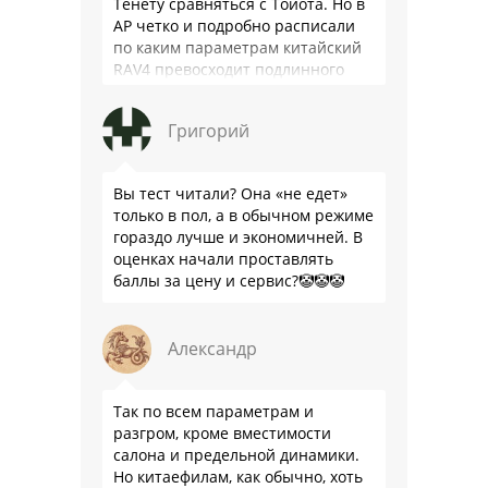
Тенету сравняться с Тойота. Но в
АР четко и подробно расписали
по каким параметрам китайский
RAV4 превосходит подлинного
китайца: лучше и комфортнее
подвеска едет ровно и приятно …
Григорий
Вы тест читали? Она «не едет»
только в пол, а в обычном режиме
гораздо лучше и экономичней. В
оценках начали проставлять
баллы за цену и сервис?🤡🤡🤡
Александр
Так по всем параметрам и
разгром, кроме вместимости
салона и предельной динамики.
Но китаефилам, как обычно, хоть