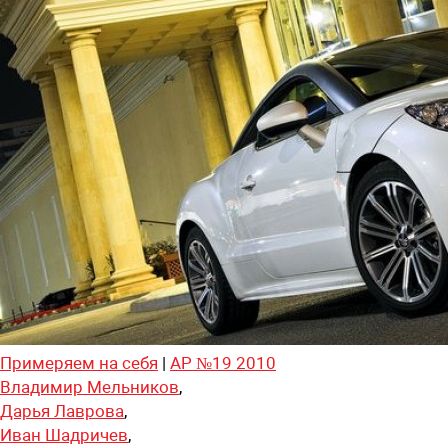
Примеряем на себя
|
АР №19 2010
Владимир Мельников
,
Дарья Лаврова
,
Иван Шадричев
,