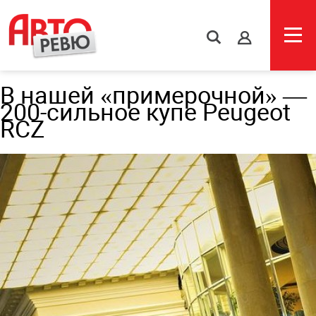
s
В нашей «примерочной» —
200-сильное купе Peugeot
RCZ