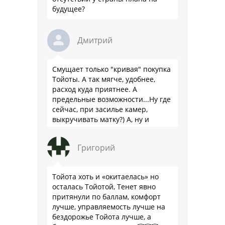
будущее?
Дмитрий
Смущает только "кривая" покупка
Тойоты. А так мягче, удобнее,
расход куда приятнее. А
предельные возможности...Ну где
сейчас, при засилье камер,
выкручивать матку?) А, ну и
пресловутую ликвидность тоже не
забываем.
Григорий
Тойота хоть и «окитаелась» но
осталась Тойотой, Тенет явно
притянули по баллам, комфорт
лучше, управляемость лучше на
бездорожье Тойота лучше, а