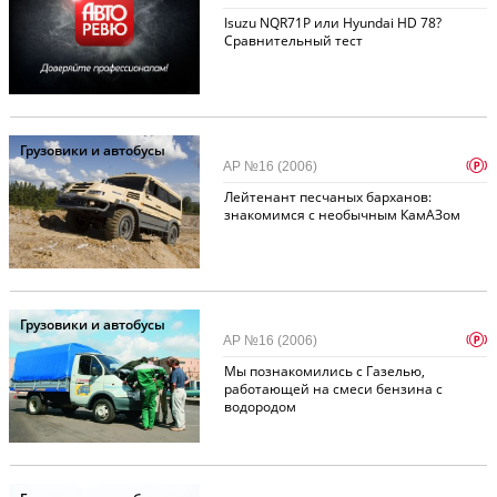
Isuzu NQR71Р или Hyundai НD 78?
Сравнительный тест
Грузовики и автобусы
p
АР №16 (2006)
Лейтенант песчаных барханов:
знакомимся с необычным КамАЗом
Грузовики и автобусы
p
АР №16 (2006)
Мы познакомились с Газелью,
работающей на смеси бензина с
водородом