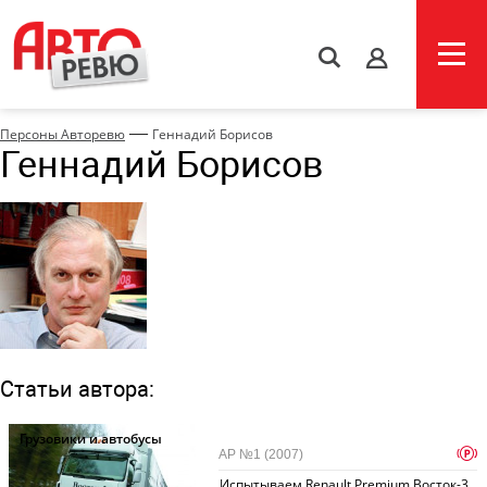
s
—
Персоны Авторевю
Геннадий Борисов
Геннадий Борисов
Статьи автора:
Грузовики и автобусы
p
АР №1 (2007)
Испытываем Renault Premium Восток-3