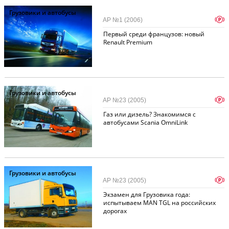
Грузовики и автобусы
p
АР №1 (2006)
Первый среди французов: новый
Renault Premium
Грузовики и автобусы
p
АР №23 (2005)
Газ или дизель? Знакомимся с
автобусами Scania OmniLink
Грузовики и автобусы
p
АР №23 (2005)
Экзамен для Грузовика года:
испытываем MAN TGL на российских
дорогах