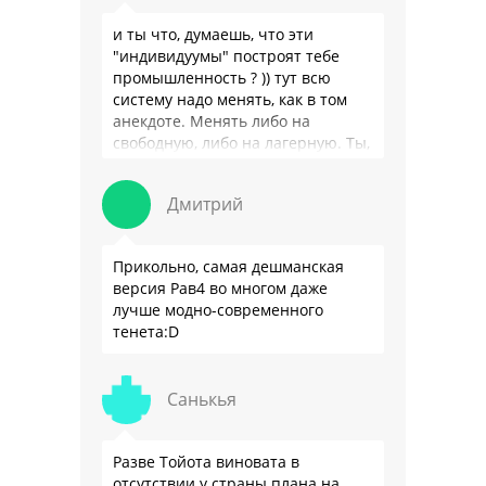
и ты что, думаешь, что эти
"индивидуумы" построят тебе
промышленность ? )) тут всю
систему надо менять, как в том
анекдоте. Менять либо на
свободную, либо на лагерную. Ты,
я так понимаю, …
Дмитрий
Прикольно, самая дешманская
версия Рав4 во многом даже
лучше модно-современного
тенета:D
Санькья
Разве Тойота виновата в
отсутствии у страны плана на