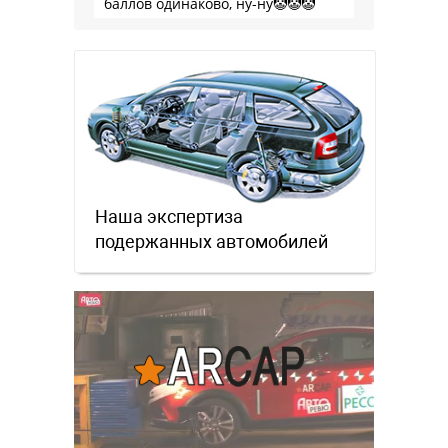
баллов одинаково, ну-ну🤡🤡🤡
Наша экспертиза
подержанных автомобилей