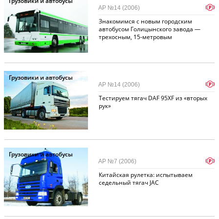
Грузовики и автобусы
p
АР №14 (2006)
Знакомимся с новым городским
автобусом Голицынского завода —
трехосным, 15-метровым
Грузовики и автобусы
p
АР №14 (2006)
Тестируем тягач DAF 95XF из «вторых
рук»
Грузовики и автобусы
p
АР №7 (2006)
Китайская рулетка: испытываем
седельный тягач JAC