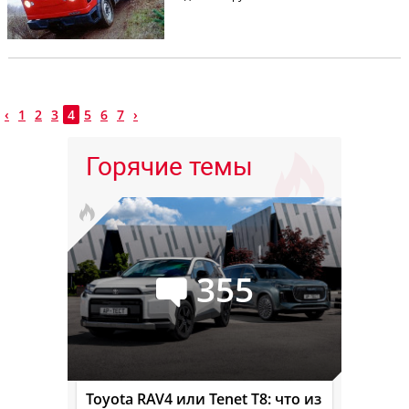
‹
1
2
3
4
5
6
7
›
Горячие темы
355
Toyota RAV4 или Tenet T8: что из