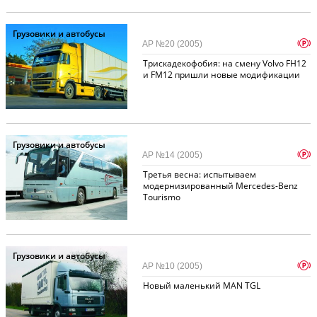
Грузовики и автобусы
p
АР №20 (2005)
Трискадекофобия: на смену Volvo FH12
и FM12 пришли новые модификации
Грузовики и автобусы
p
АР №14 (2005)
Третья весна: испытываем
модернизированный Mercedes-Benz
Tourismo
Грузовики и автобусы
p
АР №10 (2005)
Новый маленький MAN TGL