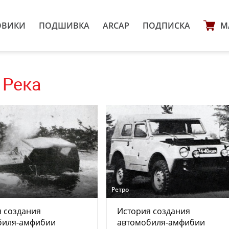
ОВИКИ
ПОДШИВКА
ARCAP
ПОДПИСКА
М
 Река
Ретро
 создания
История создания
биля-амфибии
автомобиля-амфибии