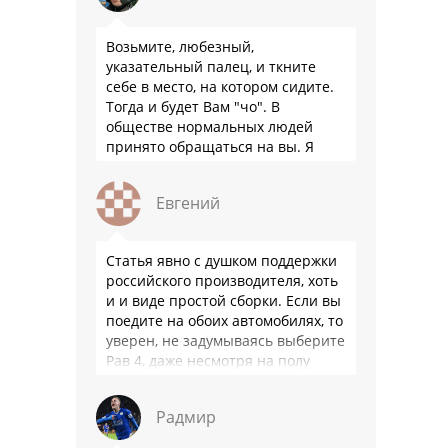
Возьмите, любезный,
указательный палец, и ткните
себе в место, на котором сидите.
Тогда и будет Вам "чо". В
обществе нормальных людей
принято обращаться на вы. Я
понятно объясняю?
Евгений
Статья явно с душком поддержки
российского производителя, хоть
и и виде простой сборки. Если вы
поедите на обоих автомобилях, то
уверен, не задумываясь выберите
Рав 4, даже несмотря на полу
мертвый мотор. …
Радмир