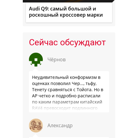
Audi Q9: самый большой и
роскошный кроссовер марки
Сейчас обсуждают
Чёрнов
Неудивительный конформизм в
оценках позволил Чер…, тьфу,
Тенету сравняться с Тойота. Но в
АР четко и подробно расписали
по каким параметрам китайский
RAV4 превосходит подлинного
китайца: лучше и комфортнее
подвеска едет ровно и приятно …
Александр