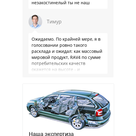
незакостинелый ты не наш
Тимур
Ожидаемо. По крайней мере, я в
голосовании ровно такого
расклада и ожидал: как массовый
мировой продукт, RAV4 по сумме
потребительских качеств
окажется на высоте - и
комфортнее, и продуманнее (если
такое слово …
Наша экспертиза