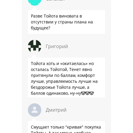
Разве Тойота виновата в
отсутствии у страны плана на
будущее?
Григорий
Тойота хоть и «окитаелась» но
осталась Тойотой, Тенет явно
притянули по баллам, комфорт
лучше, управляемость лучше на
бездорожье Тойота лучше, а
баллов одинаково, ну-ну🤡🤡🤡
Дмитрий
Смущает только "кривая" покупка
Тойоты. А так мягче, удобнее,