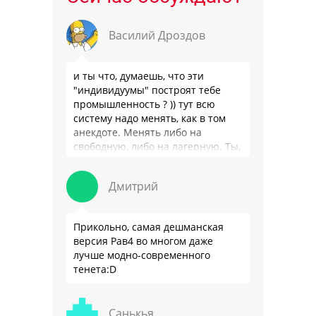
Василий Дроздов
и ты что, думаешь, что эти
"индивидуумы" построят тебе
промышленность ? )) тут всю
систему надо менять, как в том
анекдоте. Менять либо на
свободную, либо на лагерную. Ты,
я так понимаю, …
Дмитрий
Прикольно, самая дешманская
версия Рав4 во многом даже
лучше модно-современного
тенета:D
Санькья