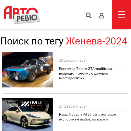
s
Поиск по тегу
Женева-2024
Новости
11
28 февраля 2024
Рестомод Totem GTAmodificata
возродил гоночную Джулию
шестидесятых
Новости
10
27 февраля 2024
Новый седан IM L6 ознаменовал
экспортные амбиции марки