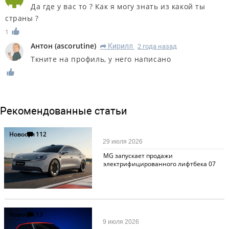
Да где у вас то ? Как я могу знать из какой ты
страны ?
1
Антон
(
ascorutine
)
Кирилл
2 года назад
R
Ткните на профиль, у него написано
Рекомендованные статьи
Новости
112
29 июля 2026
MG запускает продажи
электрифицированного лифтбека 07
Новости
13
9 июля 2026