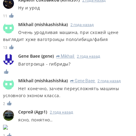
2 года назад
Ну и урод
11
Mikhail
(
mishkashishka
)
2 года назад
Очень уродливая машина, при схожей цене
выглядит хуже ваготроицы поло/ибица/фабия
13
Gene Baee
(
gene
)
Mikhail
2 года назад
R
Ваготроица - гибриды?
Mikhail
(
mishkashishka
)
Gene Baee
2 года назад
R
Нет конечно, зачем переусложнять машины
условного эконом класса.
2
Сергей
(
Agp1
)
2 года назад
ясно, понятно..