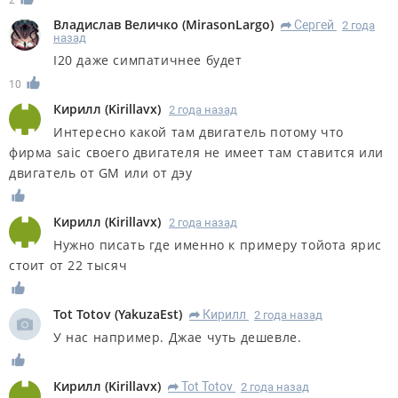
2
Владислав Величко
(
MirasonLargo
)
Сергей
2 года
R
назад
I20 даже симпатичнее будет
10
Кирилл
(
Kirillavx
)
2 года назад
Интересно какой там двигатель потому что
фирма saic своего двигателя не имеет там ставится или
двигатель от GM или от дэу
Кирилл
(
Kirillavx
)
2 года назад
Нужно писать где именно к примеру тойота ярис
стоит от 22 тысяч
Tot Totov
(
YakuzaEst
)
Кирилл
2 года назад
R
У нас например. Джае чуть дешевле.
Кирилл
(
Kirillavx
)
Tot Totov
2 года назад
R