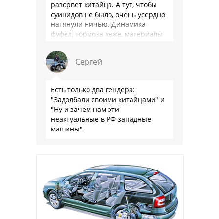
разорвет китайца. А тут, чтобы
суицидов не было, очень усердно
натянули ничью. Динамика
фуфел, тормоза хвже, материалы
салона хуже. Не, …
Сергей
Есть только два гендера:
"Задолбали своими китайцами" и
"Ну и зачем нам эти
неактуальные в РФ западные
машины".