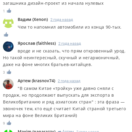
загашника дизайн-проект из начала нулевых
1
Вадим
(
Xenon
)
2 года назад
Чем то напомнил автомобили из конца 90-тых.
Ярослав
(
faithless
)
2 года назад
вроде и не сказать, что прям откровенный урод.
Но такой неинтересный, скучный и негармоничный,
даже на фоне многих братьев-китайцев.
3
Артем
(
krasnov74
)
2 года назад
"В самом Китае «тройку» уже давно сняли с
продаж, но продолжают выпускать для экспорта в
Великобританию и ряд азиатских стран" : эта фраза —
звоночек тем, кто ещё считает Китай страной третьего
мира на фоне Великих Британий)
9
Maxim
(
paparazzy
)
Артем
2 года назад
R