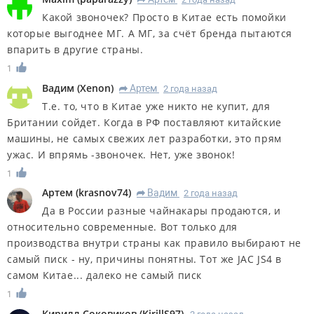
Какой звоночек? Просто в Китае есть помойки
которые выгоднее МГ. А МГ, за счёт бренда пытаются
впарить в другие страны.
1
Вадим
(
Xenon
)
Артем
2 года назад
R
Т.е. то, что в Китае уже никто не купит, для
Британии сойдет. Когда в РФ поставляют китайские
машины, не самых свежих лет разработки, это прям
ужас. И впрямь -звоночек. Нет, уже звонок!
1
Артем
(
krasnov74
)
Вадим
2 года назад
R
Да в России разные чайнакары продаются, и
относительно современные. Вот только для
производства внутри страны как правило выбирают не
самый писк - ну, причины понятны. Тот же JAC JS4 в
самом Китае... далеко не самый писк
1
Кирилл Соковиков
(
KirillS97
)