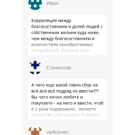
Иван
Корреляция между
благосостоянием и долей людей с
собственным жильем куда ниже,
чем между благосостоянием и
количеством приобретаемых
автомобилей. Высокая доля
владения в РФ - это не смещение
приоритетов из-за высокого
Станислав
уровня жизни, …
А чего еще какой говно-сбор на
всё-всё-всё подряд не ввести???
Вы чего лично любите и
покупаете - на него и ввести, чтоб
в 2 раза подорожало - желаете
такого? Вы про кривую Лаффера
…
vadsonen