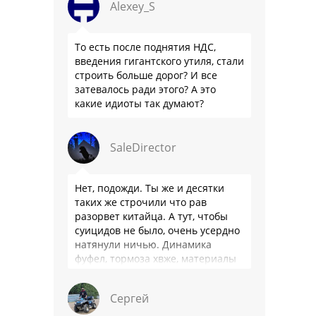
Alexey_S
То есть после поднятия НДС,
введения гигантского утиля, стали
строить больше дорог? И все
затевалось ради этого? А это
какие идиоты так думают?
SaleDirector
Нет, подожди. Ты же и десятки
таких же строчили что рав
разорвет китайца. А тут, чтобы
суицидов не было, очень усердно
натянули ничью. Динамика
фуфел, тормоза хвже, материалы
салона хуже. Не, …
Сергей