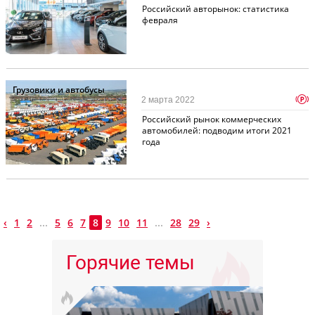
Российский авторынок: статистика
февраля
Грузовики и автобусы
p
2 марта 2022
Российский рынок коммерческих
автомобилей: подводим итоги 2021
года
‹
1
2
...
5
6
7
8
9
10
11
...
28
29
›
Горячие темы