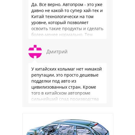
Да. Все верно. Автопром - это уже
давно не какой-то супер хай-тек и
Китай технологически на том
уровне, который позволяет
освоить такие продукты и сделать
более-менее нормально. Тем
более, что китайцы просто …
Дмитрий
У китайских колымаг нет никакой
репутации, это просто дешевые
подделки под авто из
цивилизованных стран. Кроме
того в китайском автопроме
сильнейший спад производства
(более 20% по итогам года)и
почти все китайские
производители работают …