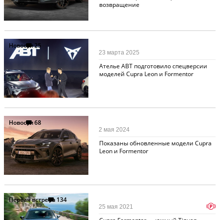
возвращение
Новости
25
23 марта 2025
Ателье ABT подготовило спецверсии
моделей Cupra Leon и Formentor
Новости
68
2 мая 2024
Показаны обновленные модели Cupra
Leon и Formentor
Первая встреча
134
p
25 мая 2021