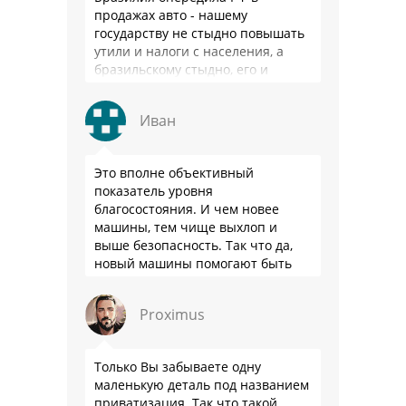
продажах авто - нашему
государству не стыдно повышать
утили и налоги с населения, а
бразильскому стыдно, его и
смести могут на …
Иван
Это вполне объективный
показатель уровня
благосостояния. И чем новее
машины, тем чище выхлоп и
выше безопасность. Так что да,
новый машины помогают быть
здоровее.
Proximus
Только Вы забываете одну
маленькую деталь под названием
приватизация. Так что такой