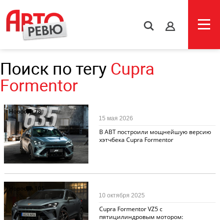
s
Поиск по тегу
Cupra
Formentor
Новости
78
15 мая 2026
В ABT построили мощнейшую версию
хэтчбека Cupra Formentor
Новости
105
10 октября 2025
Cupra Formentor VZ5 c
пятицилиндровым мотором: