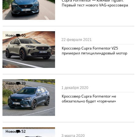
Cupra Formentor — южный Tiguan.
Первый тест нового VAG-кроссовера
Новости
60
22 февраля 2021
Кроссовер Cupra Formentor VZ5
примерил пятицилиндровый мотор
Новости
39
1 декабря 2020
Кроссовер Cupra Formentor не
обязательно будет «горячим»
Новости
52
3 марта 2020