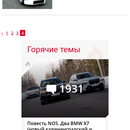
‹
1
2
3
4
›
Горячие темы
1931
Повесть NOS. Два BMW X7
(новый калининградский и