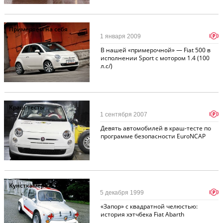
Примеряем на себя
p
1 января 2009
В нашей «примерочной» — Fiat 500 в
исполнении Sport с мотором 1.4 (100
л.с/)
Краш-тесты
p
1 сентября 2007
Девять автомобилей в краш-тесте по
программе безопасности EuroNCAP
Кунсткамера
p
5 декабря 1999
«Запор» с квадратной челюстью:
история хэтчбека Fiat Abarth