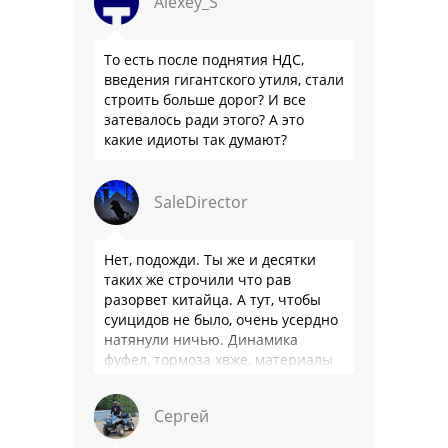
Alexey_S
То есть после поднятия НДС,
введения гигантского утиля, стали
строить больше дорог? И все
затевалось ради этого? А это
какие идиоты так думают?
SaleDirector
Нет, подожди. Ты же и десятки
таких же строчили что рав
разорвет китайца. А тут, чтобы
суицидов не было, очень усердно
натянули ничью. Динамика
фуфел, тормоза хвже, материалы
салона хуже. Не, …
Сергей