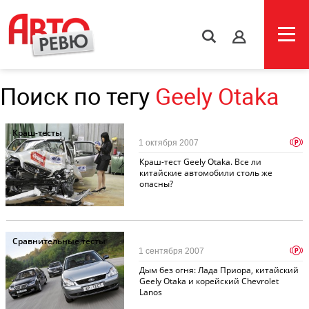
s
Поиск по тегу
Geely Otaka
Краш-тесты
p
1 октября 2007
Краш-тест Geely Otaka. Все ли
китайские автомобили столь же
опасны?
Сравнительные тесты
p
1 сентября 2007
Дым без огня: Лада Приора, китайский
Geely Otaka и корейский Chevrolet
Lanos