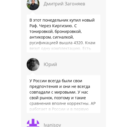
Дмитрий Загоняев
В этот понедельник купил новый
Раф. Через Киргизию. С
тонировкой, бронировкой,
антикором, сигналкой,
русификацией вышла 4320. Кнам
везут одну комплектацию. Есть
особенности - нет радио модуля
(т. е. только интернет радио), нет
Юрий
…
У России всегда были свои
предпочтения и они не всегда
совпадали с мировыми. У нас
свой рынок, поэтому и такие
сравнения вполне корректны. АР
работает в России и в первую
очередь для …
Ivanisov