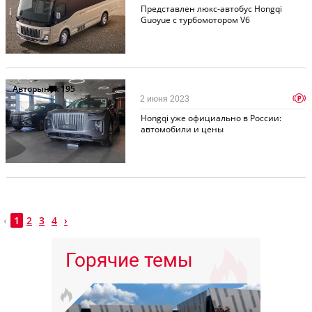
Представлен люкс-автобус Hongqi
Guoyue с турбомотором V6
Авторынок
195
p
2 июня 2023
Hongqi уже официально в России:
автомобили и цены
‹
1
2
3
4
›
Горячие темы