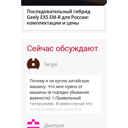
Последовательный гибрид
Geely EX5 EM-R для России:
комплектации и цены
Сейчас обсуждают
Sergei
Почему я не куплю китайскую
машину. Что мне нужно от
машины (в порядке убывания
важности): 1.Правильный
типоразмер. В моем случае это
кузов универсал среднего
размера. 2.Надежность. Хочется
быть уверенным, что она меня
Дмитрий
везде довезет и …