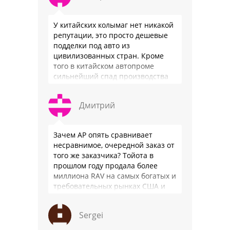
У китайских колымаг нет никакой
репутации, это просто дешевые
подделки под авто из
цивилизованных стран. Кроме
того в китайском автопроме
сильнейший спад производства
(более 20% по итогам года)и
почти все китайские
Дмитрий
производители работают …
Зачем АР опять сравнивает
несравнимое, очередной заказ от
того же заказчика? Тойота в
прошлом году продала более
миллиона RAV на самых богатых и
требовательных рынках США и
Японии, в очередной раз
подтвердив статус …
Sergei