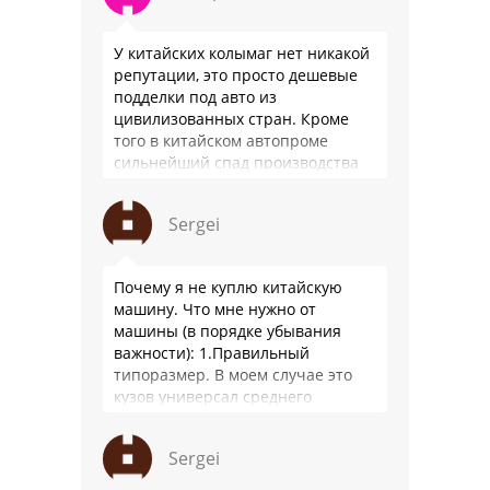
У китайских колымаг нет никакой
репутации, это просто дешевые
подделки под авто из
цивилизованных стран. Кроме
того в китайском автопроме
сильнейший спад производства
(более 20% по итогам года)и
почти все китайские
Sergei
производители работают …
Почему я не куплю китайскую
машину. Что мне нужно от
машины (в порядке убывания
важности): 1.Правильный
типоразмер. В моем случае это
кузов универсал среднего
размера. 2.Надежность. Хочется
быть уверенным, что она меня
Sergei
везде довезет и …